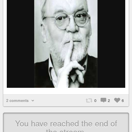
2 comments
0
2
6
You have reached the end of
the stream.