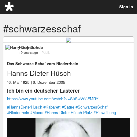
Sign in
#schwarzesschaf
Harry Göhde
10 years ago
–
Public
Das Schwarze Schaf vom Niederrhein
Hanns Dieter Hüsch
*6. Mai 1925 †6. Dezember 2005
Ich bin ein deutscher Lästerer
https://www.youtube.com/watch?v=S0SwV88FMRY
#HannsDieterHüsch
#Kabarett
#Satire
#SchwarzesSchaf
#Niederrhein
#Moers
#Hanns-Dieter-Hüsch-Platz
#Einweihung