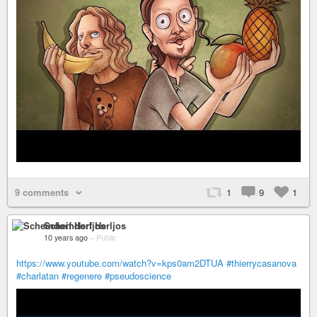
9 comments
1
9
1
Scheindorf Herljos
10 years ago
–
Public
https://www.youtube.com/watch?v=kps0am2DTUA
#thierrycasanova
#charlatan
#regenere
#pseudoscience