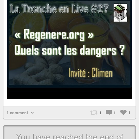
1 comment
1
1
1
You have reached the end of