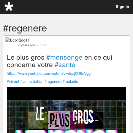
Sign in
#regenere
Eco11
6 years ago
–
Public
Le plus gros
#mensonge
en ce qui
concerne votre
#santé
https://www.youtube.com/watch?v=dcaj0U8cVgg
#vivant
#alimentation
#regenere
#maladie