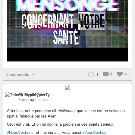
0 comments
1
0
0
Thierry MysterTy
6 years ago
–
Public
Attention, cette personne dit
réellement
que la lune est un vaisseau
spatial fabriqué par les Alien.
Ceci est vrai. Et on lui donne la parole sur des sujets sérieux.
#NousSachons
, et maintenant, vous aussi
#VousSachez