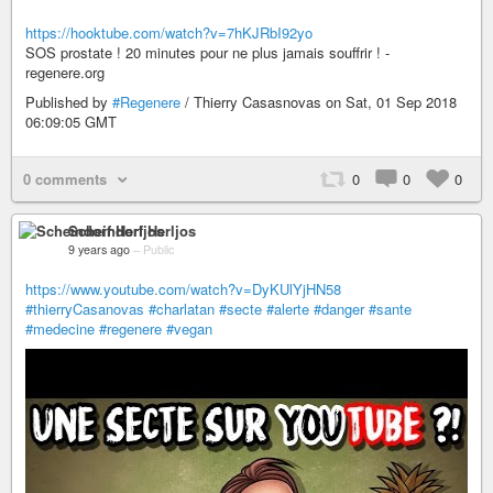
https://hooktube.com/watch?v=7hKJRbI92yo
SOS prostate ! 20 minutes pour ne plus jamais souffrir ! -
regenere.org
Published by
#Regenere
/ Thierry Casasnovas on Sat, 01 Sep 2018
06:09:05 GMT
0 comments
0
0
0
Scheindorf Herljos
9 years ago
–
Public
https://www.youtube.com/watch?v=DyKUlYjHN58
#thierryCasanovas
#charlatan
#secte
#alerte
#danger
#sante
#medecine
#regenere
#vegan