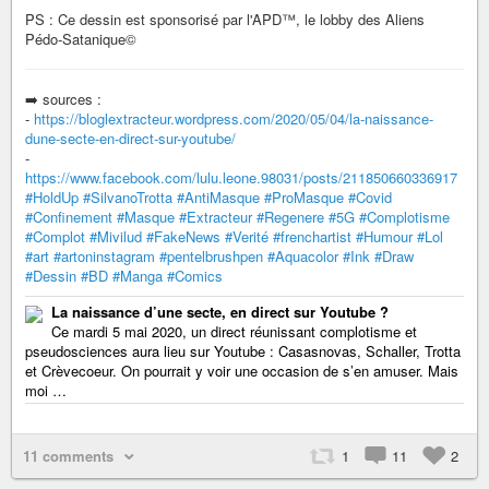
PS : Ce dessin est sponsorisé par l'APD™, le lobby des Aliens
Pédo-Satanique©
➡️ sources :
-
https://bloglextracteur.wordpress.com/2020/05/04/la-naissance-
dune-secte-en-direct-sur-youtube/
-
https://www.facebook.com/lulu.leone.98031/posts/211850660336917
#HoldUp
#SilvanoTrotta
#AntiMasque
#ProMasque
#Covid
#Confinement
#Masque
#Extracteur
#Regenere
#5G
#Complotisme
#Complot
#Mivilud
#FakeNews
#Verité
#frenchartist
#Humour
#Lol
#art
#artoninstagram
#pentelbrushpen
#Aquacolor
#Ink
#Draw
#Dessin
#BD
#Manga
#Comics
La naissance d’une secte, en direct sur Youtube ?
Ce mardi 5 mai 2020, un direct réunissant complotisme et
pseudosciences aura lieu sur Youtube : Casasnovas, Schaller, Trotta
et Crèvecoeur. On pourrait y voir une occasion de s’en amuser. Mais
moi …
11 comments
1
11
2