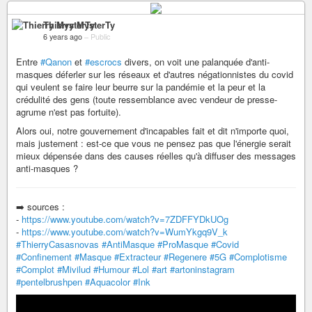
Thierry MysterTy
6 years ago
–
Public
Entre
#Qanon
et
#escrocs
divers, on voit une palanquée d'anti-
masques déferler sur les réseaux et d'autres négationnistes du covid
qui veulent se faire leur beurre sur la pandémie et la peur et la
crédulité des gens (toute ressemblance avec vendeur de presse-
agrume n'est pas fortuite).
Alors oui, notre gouvernement d'incapables fait et dit n'importe quoi,
mais justement : est-ce que vous ne pensez pas que l'énergie serait
mieux dépensée dans des causes réelles qu'à diffuser des messages
anti-masques ?
➡️ sources :
-
https://www.youtube.com/watch?v=7ZDFFYDkUOg
-
https://www.youtube.com/watch?v=WumYkgq9V_k
#ThierryCasasnovas
#AntiMasque
#ProMasque
#Covid
#Confinement
#Masque
#Extracteur
#Regenere
#5G
#Complotisme
#Complot
#Mivilud
#Humour
#Lol
#art
#artoninstagram
#pentelbrushpen
#Aquacolor
#Ink