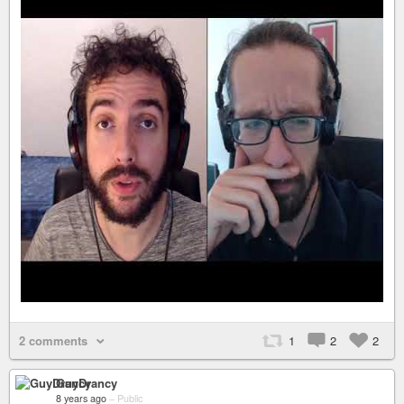
2 comments
1
2
2
GuyDrancy
8 years ago
–
Public