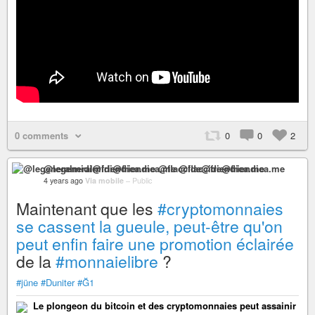
0 comments
0
0
2
@legeneralmidi@friendica.me @flaccide@friendica.me
4 years ago
Via mobile
–
Public
Maintenant que les
#cryptomonnaies
se cassent la gueule, peut-être qu'on
peut enfin faire une promotion éclairée
de la
#monnaielibre
?
#jüne
#Duniter
#Ğ1
Le plongeon du bitcoin et des cryptomonnaies peut assainir