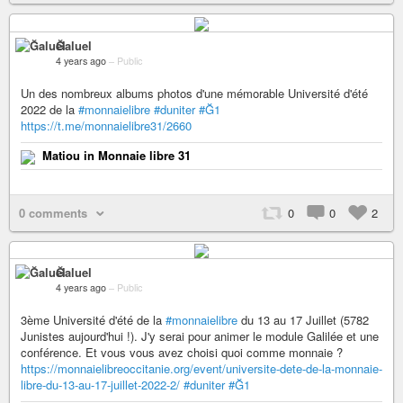
Ğaluel
4 years ago
–
Public
Un des nombreux albums photos d'une mémorable Université d'été
2022 de la
#monnaielibre
#duniter
#Ğ1
https://t.me/monnaielibre31/2660
Matiou in Monnaie libre 31
0 comments
0
0
2
Ğaluel
4 years ago
–
Public
3ème Université d'été de la
#monnaielibre
du 13 au 17 Juillet (5782
Junistes aujourd'hui !). J'y serai pour animer le module Galilée et une
conférence. Et vous vous avez choisi quoi comme monnaie ?
https://monnaielibreoccitanie.org/event/universite-dete-de-la-monnaie-
libre-du-13-au-17-juillet-2022-2/
#duniter
#Ğ1