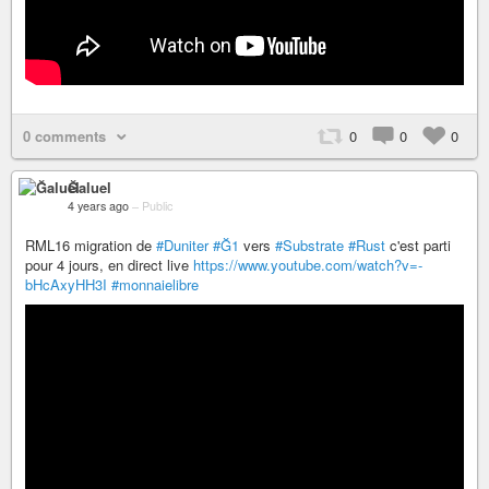
0 comments
0
0
0
Ğaluel
4 years ago
–
Public
RML16 migration de
#Duniter
#Ğ1
vers
#Substrate
#Rust
c'est parti
pour 4 jours, en direct live
https://www.youtube.com/watch?v=-
bHcAxyHH3I
#monnaielibre