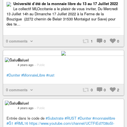
Université d’été de la monnaie libre du 13 au 17 Juillet 2022
Le collectif MLOccitanie a le plaisir de vous inviter, Du Mercredi
13 Juillet 14h au Dimanche 17 Juillet 2022 à la Ferme de la
Bouzigue (2272 chemin de Belair 31530 Montaigut sur Save) pour
des te…
0 comments
1
0
0
Ğaluel
4 years ago
–
Public
#Duniter
#MonnaieLibre
#rust
0 comments
0
0
2
Ğaluel
4 years ago
–
Public
Entrée dans le code de
#Substrate
#RUST
#Duniter
#monnaielibre
#Ğ1
#RML16
https://www.youtube.com/channel/UCTFiEd7f38oSl-