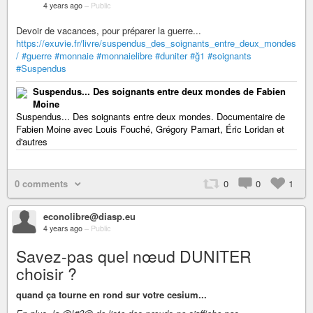
4 years ago
–
Public
Devoir de vacances, pour préparer la guerre...
https://exuvie.fr/livre/suspendus_des_soignants_entre_deux_mondes
/
#guerre
#monnaie
#monnaielibre
#duniter
#ğ1
#soignants
#Suspendus
Suspendus... Des soignants entre deux mondes de Fabien
Moine
Suspendus... Des soignants entre deux mondes. Documentaire de
Fabien Moine avec Louis Fouché, Grégory Pamart, Éric Loridan et
d'autres
0 comments
0
0
1
econolibre@diasp.eu
4 years ago
–
Public
Savez-pas quel nœud DUNITER
choisir ?
quand ça tourne en rond sur votre cesium...