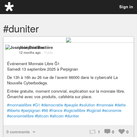
Sign in
#duniter
Joséphin Bastière
12 months ago
–
Public
Événement Monnaie Libre Ğ1
Samedi 13 septembre 2025 à Perpignan
De 13h à 16h au 26 rue de l’avenir 66000 dans le cybercafé La
Nouvelle Cyberbodega.
Entrée gratuite, moment convivial, explication sur la monnaie libre,
Ğmarché avec vos produits, cafétéria sur place.
#monnaielibre
#G1
#democratie
#peuple
#solution
#monnaie
#dette
#liberte
#perpignan
#66
#france
#logiciellibre
#logiciel
#economie
#economielibre
#bitcoin
#altcoin
#duniter
0 comments
1
0
0