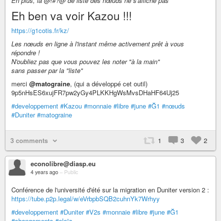
En plus, la @
!#?
@ de liste des nœuds ne s'affiche pas
Eh ben va voir Kazou !!!
https://g1cotis.fr/kz/
Les nœuds en ligne à l'instant même activement prêt à vous
répondre !
N'oubliez pas que vous pouvez les noter "à la main"
sans passer par la "liste"
merci
@matograine
, (qui a développé cet outil)
9p5nHsES6xujFR7pw2yGy4PLKKHgWsMvsDHaHF64Uj25
#developpement
#Kazou
#monnaie
#libre
#june
#Ğ1
#nœuds
#Duniter
#matograine
3 comments
1
3
2
econolibre@diasp.eu
4 years ago
–
Public
Conférence de l'université d'été sur la migration en Duniter version 2 :
https://tube.p2p.legal/w/eVrbpbSQB2cuhnYk7Wrhyy
#developpement
#Duniter
#V2s
#monnaie
#libre
#june
#Ğ1
#changements
#eloïs