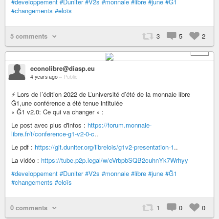
#developpement
#Duniter
#V2s
#monnaie
#libre
#june
#Ğ1
#changements
#eloïs
5 comments
3
5
2
+ 4
econolibre@diasp.eu
4 years ago
–
Public
⚡ Lors de l’édition 2022 de L’université d’été de la monnaie libre
Ğ1,une conférence a été tenue intitulée
« Ğ1 v2.0: Ce qui va changer » :
Le post avec plus d'infos :
https://forum.monnaie-
libre.fr/t/conference-g1-v2-0-c
..
Le pdf :
https://git.duniter.org/librelois/g1v2-presentation-1
..
La vidéo :
https://tube.p2p.legal/w/eVrbpbSQB2cuhnYk7Wrhyy
#developpement
#Duniter
#V2s
#monnaie
#libre
#june
#Ğ1
#changements
#eloïs
0 comments
1
0
0