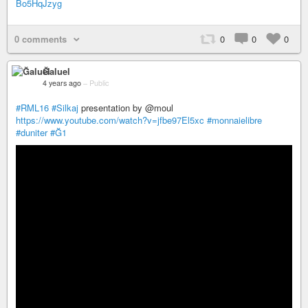
Bo5HqJzyg
0 comments
0
0
0
Ğaluel
4 years ago
–
Public
#RML16
#Silkaj
presentation by @moul
https://www.youtube.com/watch?v=jfbe97El5xc
#monnaielibre
#duniter
#Ğ1