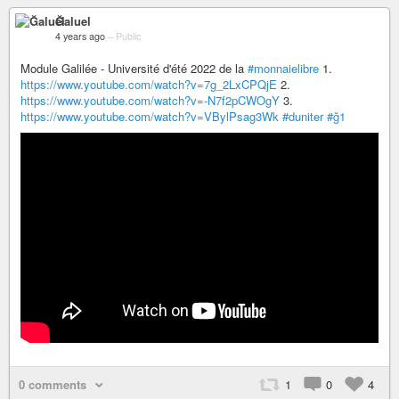
Ğaluel
4 years ago
–
Public
Module Galilée - Université d'été 2022 de la
#monnaielibre
1.
https://www.youtube.com/watch?v=7g_2LxCPQjE
2.
https://www.youtube.com/watch?v=-N7f2pCWOgY
3.
https://www.youtube.com/watch?v=VBylPsag3Wk
#duniter
#ğ1
0 comments
1
0
4