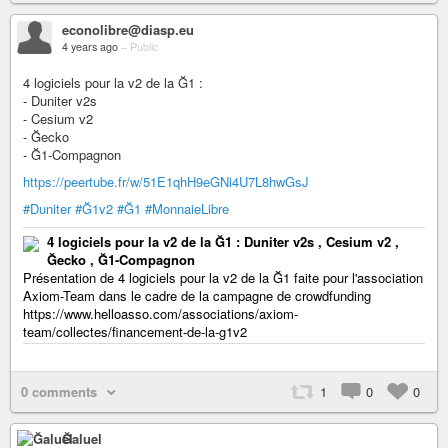
econolibre@diasp.eu
4 years ago
–
Public
4 logiciels pour la v2 de la Ğ1 :
- Duniter v2s
- Cesium v2
- Ğecko
- Ğ1-Compagnon
https://peertube.fr/w/51E1qhH9eGNi4U7L8hwGsJ
#Duniter
#Ğ1v2
#Ğ1
#MonnaieLibre
4 logiciels pour la v2 de la Ğ1 : Duniter v2s , Cesium v2 ,
Ğecko , Ğ1-Compagnon
Présentation de 4 logiciels pour la v2 de la Ğ1 faite pour l'association
Axiom-Team dans le cadre de la campagne de crowdfunding
https://www.helloasso.com/associations/axiom-
team/collectes/financement-de-la-g1v2
0 comments
1
0
0
Ğaluel