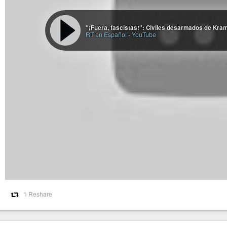
"¡Fuera, fascistas!": Civiles desarmados de Kram
RT en Español
-
YouTube
1 Reshare