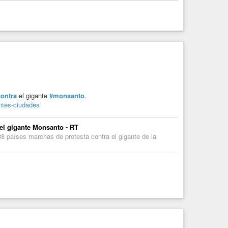
contra
el gigante
#monsanto
.
ntes-ciudades
 el gigante Monsanto - RT
 países marchas de protesta contra el gigante de la