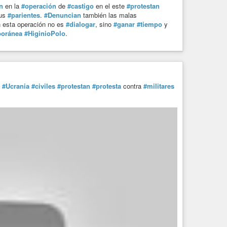
n
en la
#operación
de
#castigo
en el este
#protestan
us
#parientes
.
#Denuncian
también las malas
n esta operación no es
#dialogar
, sino
#ganar
#tiempo
y
oránea
#HiginioPolo
.
#Ucrania
#civiles
#protestan
#protesta
contra
#militares