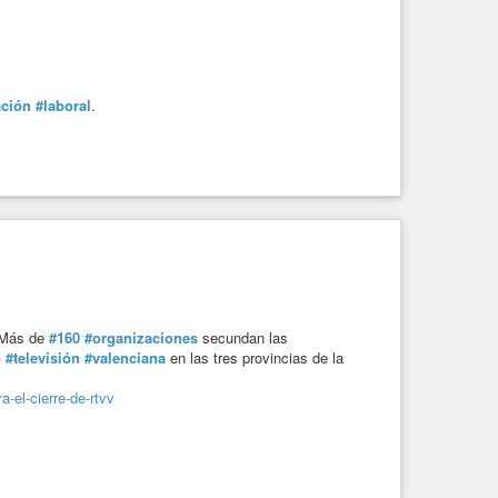
ación
#laboral
.
 Más de
#160
#organizaciones
secundan las
o
#televisión
#valenciana
en las tres provincias de la
-el-cierre-de-rtvv