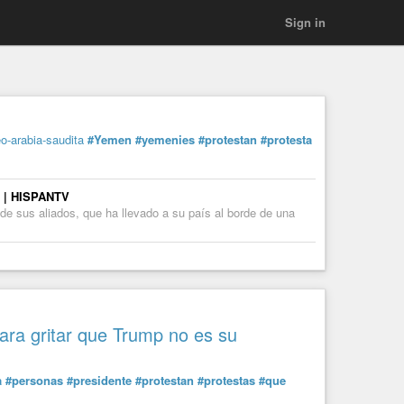
Sign in
o-arabia-saudita
#Yemen
#yemenies
#protestan
#protesta
í | HISPANTV
e sus aliados, que ha llevado a su país al borde de una
ra gritar que Trump no es su
a
#personas
#presidente
#protestan
#protestas
#que