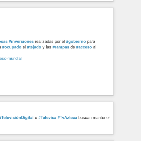
osas
#inversiones
realizadas por el
#gobierno
para
n
#ocupado
el
#tejado
y las
#rampas
de
#acceso
al
reso-mundial
#TelevisiónDigital
o
#Televisa
#TvAzteca
buscan mantener