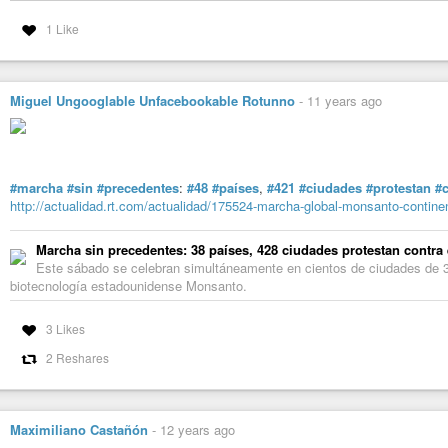
1 Like
Miguel Ungooglable Unfacebookable Rotunno
-
11 years ago
#marcha
#sin
#precedentes
:
#48
#países
,
#421
#ciudades
#protestan
#
http://actualidad.rt.com/actualidad/175524-marcha-global-monsanto-contine
Marcha sin precedentes: 38 países, 428 ciudades protestan contra
Este sábado se celebran simultáneamente en cientos de ciudades de 38
biotecnología estadounidense Monsanto.
3 Likes
2 Reshares
Maximiliano Castañón
-
12 years ago