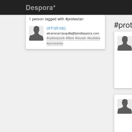
Despora*
1 person tagged with #protestan
#pro
0FF3R1NG
alvarocarrasquilla@joindiaspora.com
#cyberpunk
#libre
#music
#sudaka
#protestan