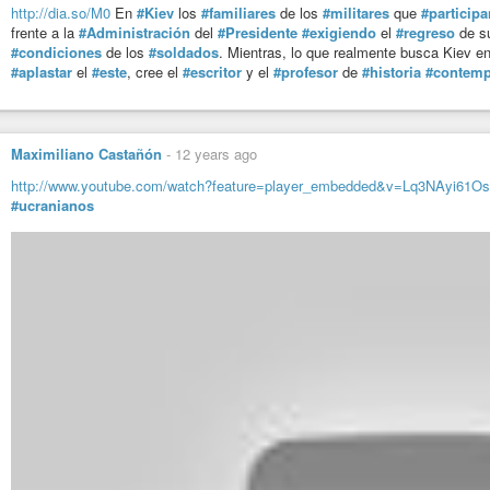
http://dia.so/M0
En
#Kiev
los
#familiares
de los
#militares
que
#participa
frente a la
#Administración
del
#Presidente
#exigiendo
el
#regreso
de s
#condiciones
de los
#soldados
. Mientras, lo que realmente busca Kiev e
#aplastar
el
#este
, cree el
#escritor
y el
#profesor
de
#historia
#contemp
Maximiliano Castañón
-
12 years ago
http://www.youtube.com/watch?feature=player_embedded&v=Lq3NAyi61Os
#ucranianos