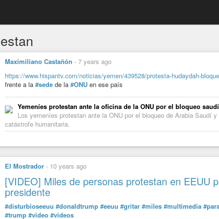
testan
Maximiliano Castañón
-
7 years ago
https://www.hispantv.com/noticias/yemen/439528/protesta-hudaydah-bloque
frente a la
#sede
de la
#ONU
en ese país
Yemeníes protestan ante la oficina de la ONU por el bloqueo saud
Los yemeníes protestan ante la ONU por el bloqueo de Arabia Saudí y d
catástrofe humanitaria.
El Mostrador
-
10 years ago
[VIDEO] Miles de personas protestan en EEUU pa
presidente
#disturbioseeuu
#donaldtrump
#eeuu
#gritar
#miles
#multimedia
#par
#trump
#video
#videos