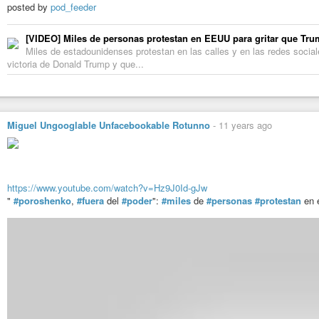
posted by
pod_feeder
[VIDEO] Miles de personas protestan en EEUU para gritar que Tru
Miles de estadounidenses protestan en las calles y en las redes social
victoria de Donald Trump y que...
Miguel Ungooglable Unfacebookable Rotunno
-
11 years ago
https://www.youtube.com/watch?v=Hz9J0Id-gJw
"
#poroshenko
,
#fuera
del
#poder
":
#miles
de
#personas
#protestan
en 