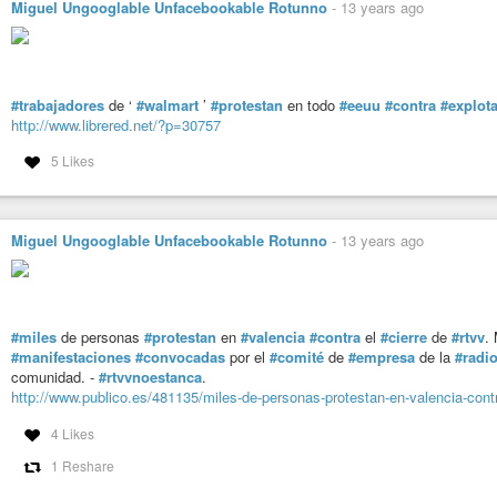
Miguel Ungooglable Unfacebookable Rotunno
-
13 years ago
#trabajadores
de ‘
#walmart
’
#protestan
en todo
#eeuu
#contra
#explot
http://www.librered.net/?p=30757
5 Likes
Miguel Ungooglable Unfacebookable Rotunno
-
13 years ago
#miles
de personas
#protestan
en
#valencia
#contra
el
#cierre
de
#rtvv
.
#manifestaciones
#convocadas
por el
#comité
de
#empresa
de la
#radi
comunidad. -
#rtvvnoestanca
.
http://www.publico.es/481135/miles-de-personas-protestan-en-valencia-contra
4 Likes
1 Reshare