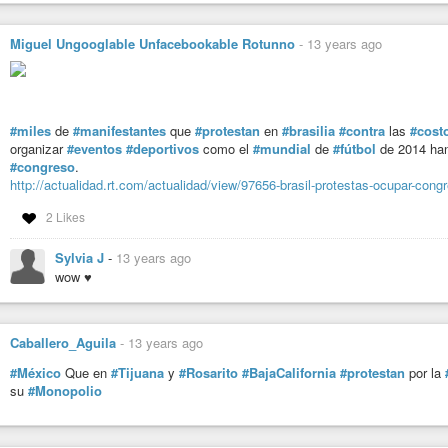
Miguel Ungooglable Unfacebookable Rotunno
-
13 years ago
#miles
de
#manifestantes
que
#protestan
en
#brasilia
#contra
las
#cost
organizar
#eventos
#deportivos
como el
#mundial
de
#fútbol
de 2014 ha
#congreso
.
http://actualidad.rt.com/actualidad/view/97656-brasil-protestas-ocupar-cong
2 Likes
Sylvia J
-
13 years ago
wow ♥
Caballero_Aguila
-
13 years ago
#México
Que en
#Tijuana
y
#Rosarito
#BajaCalifornia
#protestan
por la
su
#Monopolio