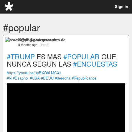
Sign in
#popular
asrafil@pod.geraspora.de
5 months ago
–
Public
#TRUMP
ES MAS
#POPULAR
QUE
NUNCA SEGUN LAS
#ENCUESTAS
https://youtu.be/3pBXOhLMCXk
#Ñ
#Esapñol
#USA
#EEUU
#derecha
#Republicanos