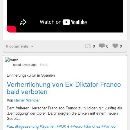
0 comments
0
0
0
taz
about a year ago
–
Public
Erinnerungskultur in Spanien
Verherrlichung von Ex-Diktator Franco
bald verboten
Von
Reiner Wandler
Dem früheren Herrscher Francisco Franco zu huldigen gilt künftig als
„Demütigung“ der Opfer. Dafür sorgten die Linken mit einem neuen
Gesetz.
#taz
#tageszeitung
#Spanien
#VOX
#
#Pedro
#Sánchez
#Partido