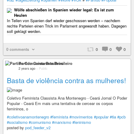
Wölfe abschießen in Spanien wieder legal: Es ist zum
Heulen
In Teilen von Spanien darf wieder geschossen werden – nachdem
rechte Parteien einen Trick im Parlament angewandt haben. Dagegen
soll geklagt werden.
0 comments
0
0
0
Partido Comunista Brasileiro
2 years ago
–
Public
Basta de violência contra as mulheres!
Coletivo Feminista Classista Ana Montenegro - Ceará Jornal O Poder
Popular - Ceará Em mais uma tentativa de cercear os corpos
femininos, o
#coletivoanamontenegro
#feminista
#movimentos
#popular
#6a
#pcb
#socialismo
#comunismo
#marxismo
#leninismo
posted by
pod_feeder_v2