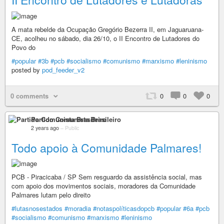
A mata rebelde da Ocupação Gregório Bezerra II, em Jaguaruana-
CE, acolheu no sábado, dia 26/10, o II Encontro de Lutadores do
Povo do
#popular
#3b
#pcb
#socialismo
#comunismo
#marxismo
#leninismo
posted by
pod_feeder_v2
0 comments
0
0
0
Partido Comunista Brasileiro
2 years ago
–
Public
Todo apoio à Comunidade Palmares!
PCB - Piracicaba / SP Sem resguardo da assistência social, mas
com apoio dos movimentos sociais, moradores da Comunidade
Palmares lutam pelo direito
#lutasnosestados
#moradia
#notaspolíticasdopcb
#popular
#6a
#pcb
#socialismo
#comunismo
#marxismo
#leninismo