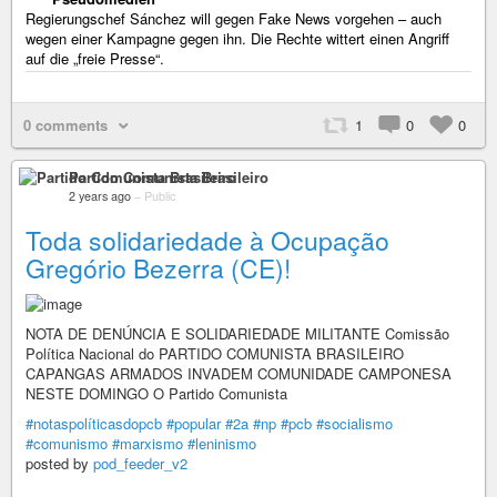
Regierungschef Sánchez will gegen Fake News vorgehen – auch
wegen einer Kampagne gegen ihn. Die Rechte wittert einen Angriff
auf die „freie Presse“.
0 comments
1
0
0
Partido Comunista Brasileiro
2 years ago
–
Public
Toda solidariedade à Ocupação
Gregório Bezerra (CE)!
NOTA DE DENÚNCIA E SOLIDARIEDADE MILITANTE Comissão
Política Nacional do PARTIDO COMUNISTA BRASILEIRO
CAPANGAS ARMADOS INVADEM COMUNIDADE CAMPONESA
NESTE DOMINGO O Partido Comunista
#notaspolíticasdopcb
#popular
#2a
#np
#pcb
#socialismo
#comunismo
#marxismo
#leninismo
posted by
pod_feeder_v2