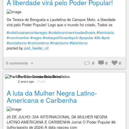
A liberdade virá pelo Poder Popular!
De Tereza de Benguela a Laudelina de Campos Melo, a liberdade
virá pelo Poder Popular! Logo que o mundo foi criado, Todos os
#coletivoanamontenegro
#coletivominervinodeoliveira
#feminista
#movimentos
#negro
#notaspolíticasdopcb
#popular
#2b
#pcb
#socialismo
#comunismo
#marxismo
#leninismo
posted by
pod_feeder_v2
0 comments
0
0
0
Partido Comunista Brasileiro
2 years ago
–
Public
A luta da Mulher Negra Latino-
Americana e Caribenha
25 DE JULHO: DIA INTERNACIONAL DA MULHER NEGRA
LATINO-AMERICANA E CARIBENHA Jornal O Poder Popular 86
(julho/agosto de 2024) A data nasceu com