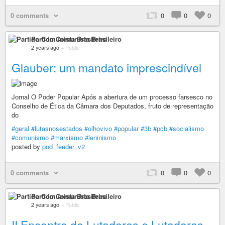
0 comments
0
0
0
Partido Comunista Brasileiro
2 years ago
–
Public
Glauber: um mandato imprescindível
Jornal O Poder Popular Após a abertura de um processo farsesco no
Conselho de Ética da Câmara dos Deputados, fruto de representação
do
#geral
#lutasnosestados
#olhovivo
#popular
#3b
#pcb
#socialismo
#comunismo
#marxismo
#leninismo
posted by
pod_feeder_v2
0 comments
0
0
0
Partido Comunista Brasileiro
2 years ago
–
Public
II Encontro de Lutadores e Lutadoras