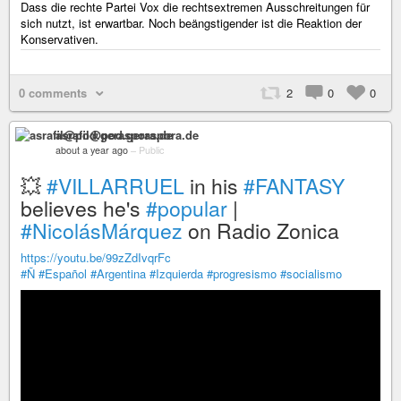
Dass die rechte Partei Vox die rechtsextremen Ausschreitungen für
sich nutzt, ist erwartbar. Noch beängstigender ist die Reaktion der
Konservativen.
0 comments
2
0
0
asrafil@pod.geraspora.de
about a year ago
–
Public
💥
#VILLARRUEL
in his
#FANTASY
believes he's
#popular
|
#NicolásMárquez
on Radio Zonica
https://youtu.be/99zZdIvqrFc
#Ñ
#Español
#Argentina
#Izquierda
#progresismo
#socialismo