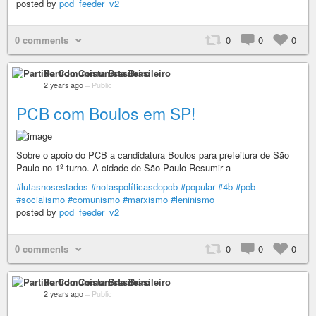
posted by
pod_feeder_v2
0 comments
0
0
0
Partido Comunista Brasileiro
2 years ago
–
Public
PCB com Boulos em SP!
Sobre o apoio do PCB a candidatura Boulos para prefeitura de São
Paulo no 1º turno. A cidade de São Paulo Resumir a
#lutasnosestados
#notaspolíticasdopcb
#popular
#4b
#pcb
#socialismo
#comunismo
#marxismo
#leninismo
posted by
pod_feeder_v2
0 comments
0
0
0
Partido Comunista Brasileiro
2 years ago
–
Public