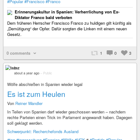
#Popular
#Francisco
#Franco
Erinnerungskultur in Spanien: Verherrlichung von Ex-
Diktator Franco bald verboten
Dem früheren Herrscher Francisco Franco zu huldigen gilt künftig als
„Demütigung“ der Opfer. Dafür sorgten die Linken mit einem neuen
Gesetz.
0 comments
1
0
3
taz
about a year ago
–
Public
Wölfe abschießen in Spanien wieder legal
Es ist zum Heulen
Von
Reiner Wandler
In Teilen von Spanien darf wieder geschossen werden – nachdem
rechte Parteien einen Trick im Parlament angewandt haben. Dagegen
soll geklagt werden.
Schwerpunkt: Recherchefonds Ausland
#taz
#tageszeitung
#Spanien
#Wölfe
#VOX
#
#Partido
#Popular