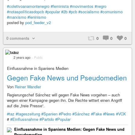
#coletivoanamontenegro
#feminista
#movimentos
#negro
#notaspolíticasdopcb
#popular
#2b
#pcb
#socialismo
#comunismo
#marxismo
#leninismo
posted by
pod_feeder_v2
0 comments
0
0
0
taz
2 years ago
–
Public
Einflussnahme in Spaniens Medien
Gegen Fake News und Pseudomedien
Von
Reiner Wandler
Regierungschef Sánchez will gegen Fake News vorgehen – auch
wegen einer Kampagne gegen ihn. Die Rechte wittert einen Angriff
auf die „freie Presse“.
#taz
#tageszeitung
#Spanien
#Pedro
#Sánchez
#Fake
#News
#VOX
#
#Einflussnahme
#Partido
#Popular
Einflussnahme in Spaniens Medien: Gegen Fake News und
Pseudomedien