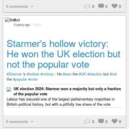
0 comments
0
0
0
Sol
2 years ago
–
Public
Starmer's hollow victory:
He won the UK election but
not the popular vote
#Starmer
's
#hollow
#victory
: He
#won
the
#UK
#election
but
#not
the
#popular
#vote
UK election 2024: Starmer won a majority but only a fraction
of the popular vote
Labour has secured one of the largest parliamentary majorities in
British political history, but with a pitifully low share of the vote
0 comments
0
0
0