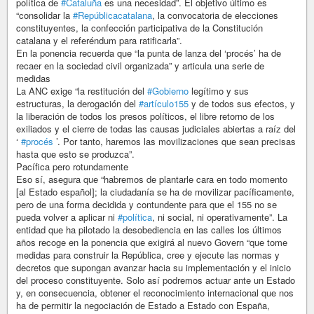
política de
#Cataluña
es una necesidad”. El objetivo último es
“consolidar la
#Repúblicacatalana
, la convocatoria de elecciones
constituyentes, la confección participativa de la Constitución
catalana y el referéndum para ratificarla”.
En la ponencia recuerda que “la punta de lanza del ‘procés’ ha de
recaer en la sociedad civil organizada” y articula una serie de
medidas
La ANC exige “la restitución del
#Gobierno
legítimo y sus
estructuras, la derogación del
#artículo155
y de todos sus efectos, y
la liberación de todos los presos políticos, el libre retorno de los
exiliados y el cierre de todas las causas judiciales abiertas a raíz del
‘
#procés
’. Por tanto, haremos las movilizaciones que sean precisas
hasta que esto se produzca”.
Pacífica pero rotundamente
Eso sí, asegura que “habremos de plantarle cara en todo momento
[al Estado español]; la ciudadanía se ha de movilizar pacíficamente,
pero de una forma decidida y contundente para que el 155 no se
pueda volver a aplicar ni
#política
, ni social, ni operativamente”. La
entidad que ha pilotado la desobediencia en las calles los últimos
años recoge en la ponencia que exigirá al nuevo Govern “que tome
medidas para construir la República, cree y ejecute las normas y
decretos que supongan avanzar hacia su implementación y el inicio
del proceso constituyente. Solo así podremos actuar ante un Estado
y, en consecuencia, obtener el reconocimiento internacional que nos
ha de permitir la negociación de Estado a Estado con España,