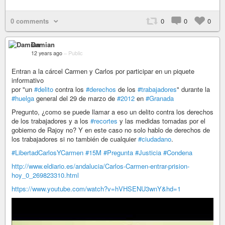
0 comments
0
0
0
Damian
12 years ago
–
Public
Entran a la cárcel Carmen y Carlos por participar en un piquete
informativo
por "un
#delito
contra los
#derechos
de los
#trabajadores
" durante la
#huelga
general del 29 de marzo de
#2012
en
#Granada
Pregunto, ¿como se puede llamar a eso un delito contra los derechos
de los trabajadores y a los
#recortes
y las medidas tomadas por el
gobierno de Rajoy no? Y en este caso no solo hablo de derechos de
los trabajadores si no también de cualquier
#ciudadano
.
#LibertadCarlosYCarmen
#15M
#Pregunta
#Justicia
#Condena
http://www.eldiario.es/andalucia/Carlos-Carmen-entrar-prision-
hoy_0_269823310.html
https://www.youtube.com/watch?v=hVHSENU3wnY&hd=1