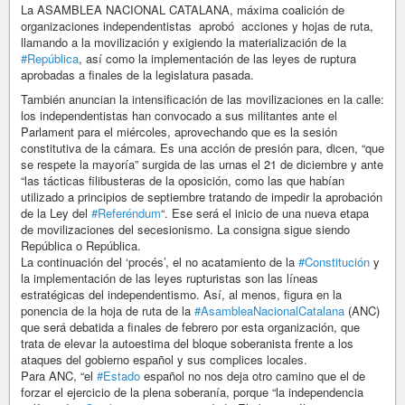
La ASAMBLEA NACIONAL CATALANA, máxima coalición de
organizaciones independentistas aprobó acciones y hojas de ruta,
llamando a la movilización y exigiendo la materialización de la
#República
, así como la implementación de las leyes de ruptura
aprobadas a finales de la legislatura pasada.
También anuncian la intensificación de las movilizaciones en la calle:
los independentistas han convocado a sus militantes ante el
Parlament para el miércoles, aprovechando que es la sesión
constitutiva de la cámara. Es una acción de presión para, dicen, “que
se respete la mayoría” surgida de las urnas el 21 de diciembre y ante
“las tácticas filibusteras de la oposición, como las que habían
utilizado a principios de septiembre tratando de impedir la aprobación
de la Ley del
#Referéndum
“. Ese será el inicio de una nueva etapa
de movilizaciones del secesionismo. La consigna sigue siendo
República o República.
La continuación del ‘procés’, el no acatamiento de la
#Constitución
y
la implementación de las leyes rupturistas son las líneas
estratégicas del independentismo. Así, al menos, figura en la
ponencia de la hoja de ruta de la
#AsambleaNacionalCatalana
(ANC)
que será debatida a finales de febrero por esta organización, que
trata de elevar la autoestima del bloque soberanista frente a los
ataques del gobierno español y sus complices locales.
Para ANC, “el
#Estado
español no nos deja otro camino que el de
forzar el ejercicio de la plena soberanía, porque “la independencia