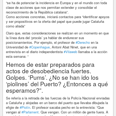
“se ha de potenciar la incidencia en Europa y en el mundo con toda
clase de acciones que nos permitan extender y consolidar el
reconocimiento de la República catalana”.
Como acciones concretas, iniciará contactos para “identificar apoyos
y ser propositivos en la oferta del papel que puede jugar Cataluña
como aliada”
Claro que, estas consideraciones se realizan en un momento en que
la línea dura del ‘procés’ ya hablar de endurecer sus
posicionamientos. Por ejemplo, el profesor de
#Derecho
en la
Universidad de
#Copenhague
, Antoni Abat Ninet, que en una
entrevista en el diario independentista
#Vilaweb
llamaba a la acción
esta semana: “
Hemos de estar preparados para
actos de desobediencia fuertes.
Golpes. ‘Pums’. ¿No se han ido los
‘piolines’ del Puerto? ¿Entonces a qué
esperamos?”.
Se refería a la retirada de las fuerzas de la Policía Nacional enviadas
a Cataluña y alojadas en un barco del puerto que llevaba dibujada la
efigie de
#Piolín
. El profesor sacaba pecho en la entrevista: “Que
vengan al
#Parlament
. Que vengan. Con un millón de gente fuera. A