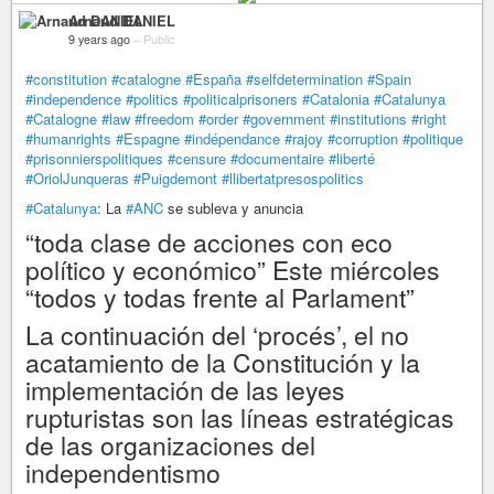
Arnaud DANIEL
9 years ago
–
Public
#constitution
#catalogne
#España
#selfdetermination
#Spain
#independence
#politics
#politicalprisoners
#Catalonia
#Catalunya
#Catalogne
#law
#freedom
#order
#government
#institutions
#right
#humanrights
#Espagne
#indépendance
#rajoy
#corruption
#politique
#prisonnierspolitiques
#censure
#documentaire
#liberté
#OriolJunqueras
#Puigdemont
#llibertatpresospolitics
#Catalunya
: La
#ANC
se subleva y anuncia
“toda clase de acciones con eco
político y económico” Este miércoles
“todos y todas frente al Parlament”
La continuación del ‘procés’, el no
acatamiento de la Constitución y la
implementación de las leyes
rupturistas son las líneas estratégicas
de las organizaciones del
independentismo