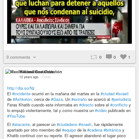
0 comments
0
0
1
Maximiliano Castañón
12 years ago
–
Public
http://dia.so/Nz
El
#incidente
ocurrió en la mañana del martes en la
#ciudad
#israelí
de
#Ashkelon
, cerca de
#Gaza
. Un
#extraño
se acercó al
#periodista
Feras Khatib cuando este informaba en
#directo
sobre el
#conflicto
y
lo empujó violentamente, tal y como muestra un
#video
publicado en
#YouTube
.
El
#atacante
, al parecer un
#ciudadano
#israelí
, fue rápidamente
apartado por otro miembro del
#equipo
de la
#cadena
#británica
y
Khatib continuó con su reporte. El agresor abandonó el lugar poco