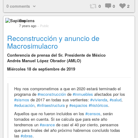
0 comments
0
0
2
Sapiens
7 years ago
–
Public
Reconstrucción y anuncio de
Macrosimulacro
Conferencia de prensa del Sr. Presidente de México
Andrés Manuel López Obrador (AMLO)
Miércoles 18 de septiembre de 2019
Hoy nos comprometimos a que en 2020 estará terminado el
programa de
#reconstrucción
de
#inmuebles
afectados por los
#sismos
de 2017 en todas sus vertientes:
#vivienda
,
#salud
,
#educación
,
#infraestructura
y
#espacios
#históricos
.
Aquellos que no fueron incluidos en los
#censos
, serán
tomados en cuenta. Si se calcula que para este año
tendremos un
#avance
de casi el 40 por ciento, pensamos
que para finales del año próximo habremos concluido todas
las
#obras
.