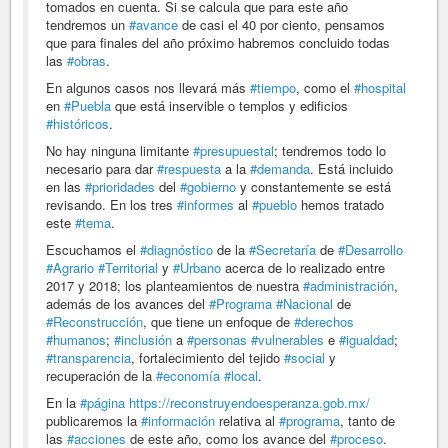
tomados en cuenta. Si se calcula que para este año
tendremos un
#avance
de casi el 40 por ciento, pensamos
que para finales del año próximo habremos concluido todas
las
#obras
.
En algunos casos nos llevará más
#tiempo
, como el
#hospital
en
#Puebla
que está inservible o templos y edificios
#históricos
.
No hay ninguna limitante
#presupuestal
; tendremos todo lo
necesario para dar
#respuesta
a la
#demanda
. Está incluido
en las
#prioridades
del
#gobierno
y constantemente se está
revisando. En los tres
#informes
al
#pueblo
hemos tratado
este
#tema
.
Escuchamos el
#diagnóstico
de la
#Secretaría
de
#Desarrollo
#Agrario
#Territorial
y
#Urbano
acerca de lo realizado entre
2017 y 2018; los planteamientos de nuestra
#administración
,
además de los avances del
#Programa
#Nacional
de
#Reconstrucción
, que tiene un enfoque de
#derechos
#humanos
;
#inclusión
a
#personas
#vulnerables
e
#igualdad
;
#transparencia
, fortalecimiento del tejido
#social
y
recuperación de la
#economía
#local
.
En la
#página
https://reconstruyendoesperanza.gob.mx/
publicaremos la
#información
relativa al
#programa
, tanto de
las
#acciones
de este año, como los avance del
#proceso
.