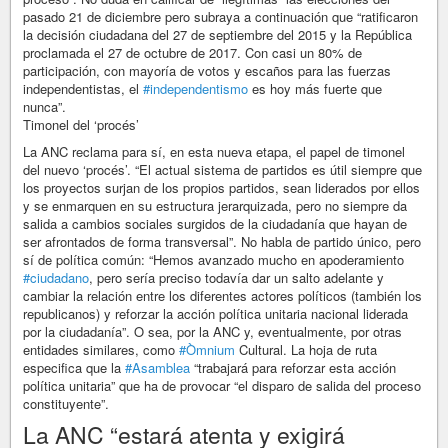
pasado 21 de diciembre pero subraya a continuación que “ratificaron
la decisión ciudadana del 27 de septiembre del 2015 y la República
proclamada el 27 de octubre de 2017. Con casi un 80% de
participación, con mayoría de votos y escaños para las fuerzas
independentistas, el
#independentismo
es hoy más fuerte que
nunca”.
Timonel del ‘procés’
La ANC reclama para sí, en esta nueva etapa, el papel de timonel
del nuevo ‘procés’. “El actual sistema de partidos es útil siempre que
los proyectos surjan de los propios partidos, sean liderados por ellos
y se enmarquen en su estructura jerarquizada, pero no siempre da
salida a cambios sociales surgidos de la ciudadanía que hayan de
ser afrontados de forma transversal”. No habla de partido único, pero
sí de política común: “Hemos avanzado mucho en apoderamiento
#ciudadano
, pero sería preciso todavía dar un salto adelante y
cambiar la relación entre los diferentes actores políticos (también los
republicanos) y reforzar la acción política unitaria nacional liderada
por la ciudadanía”. O sea, por la ANC y, eventualmente, por otras
entidades similares, como
#Òmnium
Cultural. La hoja de ruta
especifica que la
#Asamblea
“trabajará para reforzar esta acción
política unitaria” que ha de provocar “el disparo de salida del proceso
constituyente”.
La ANC “estará atenta y exigirá