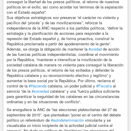
conseguir la libertad de los presos políticos, el retorno de nuestros
políticos en el exilio, así como acordar los términos de la separación
con el Estado español”.
Sus objetivos estratégicos son preservar “el carácter no violento y
pacífico del ‘procés’ y de las movilizaciones”, reforzar la
independencia de la ANC respecto a los partidos políticos, “definir la
estrategia y la planificación de acciones para responder a la
represión del Estado español y, de forma proactiva, construir la
República proclamada a partir del apoderamiento de la gente”.
Además, se otorga la obligación de mantener la
#unidad
de acción
de las fuerzas políticas independentistas, coordinar el movimiento
por la República, “mantener e intensificar la movilización de la
sociedad catalana de manera no violenta para conseguir la liberación
de los presos políticos, el retorno de los exiliados y defender la
República catalana y su reconocimiento efectivo y legítimo” y
aumentar la base social por la República. Por último, reclama el
control de la
#Hacienda
catalana, un poder judicial y
#Fiscalía
al
servicio “de la
#sociedad
catalana” y una “fuerza pública suficiente
para garantizar la seguridad de los catalanes en las circunstancias
ordinarias y en las situaciones de conflicto”.
Se enorgullece la ANC de “las elecciones plebiscitarias del 27 de
septiembre de 2015”, que planteaban ”poner en el centro del debate
político un referéndum de
#autodeterminación
vinculante y se
visualizaba un inicio incipiente de la actividad judicial contra el
proceso”. No duda en calificar de “ilegítimas” las elecciones del