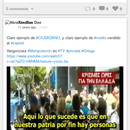
0 comments
0
0
0
AbraXas Doe
11 years ago
–
Public
Claro ejemplo de
#CIUDADANO
, y claro ejemplo de
#medio
vendido
al
#capital
Vergonzosa
#Manipulación
en
#TV
#privada
#Griega
https://www.youtube.com/watch?
v=wI7wZG1hM9M&feature=youtu.be