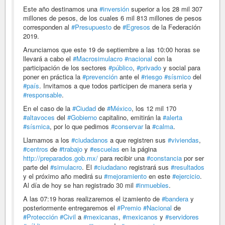
Este año destinamos una
#inversión
superior a los 28 mil 307
millones de pesos, de los cuales 6 mil 813 millones de pesos
corresponden al
#Presupuesto
de
#Egresos
de la Federación
2019.
Anunciamos que este 19 de septiembre a las 10:00 horas se
llevará a cabo el
#Macrosimulacro
#nacional
con la
participación de los sectores
#público
,
#privado
y social para
poner en práctica la
#prevención
ante el
#riesgo
#sísmico
del
#país
. Invitamos a que todos participen de manera seria y
#responsable
.
En el caso de la
#Ciudad
de
#México
, los 12 mil 170
#altavoces
del
#Gobierno
capitalino, emitirán la
#alerta
#sísmica
, por lo que pedimos
#conservar
la
#calma
.
Llamamos a los
#ciudadanos
a que registren sus
#viviendas
,
#centros
de
#trabajo
y
#escuelas
en la página
http://preparados.gob.mx/
para recibir una
#constancia
por ser
parte del
#simulacro
. El
#ciudadano
registrará sus
#resultados
y el próximo año medirá su
#mejoramiento
en este
#ejercicio
.
Al día de hoy se han registrado 30 mil
#inmuebles
.
A las 07:19 horas realizaremos el izamiento de
#bandera
y
posteriormente entregaremos el
#Premio
#Nacional
de
#Protección
#Civil
a
#mexicanas
,
#mexicanos
y
#servidores