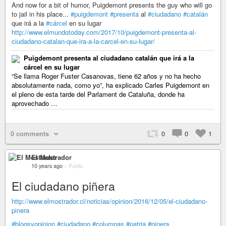
And now for a bit of humor, Puigdemont presents the guy who will go
to jail in his place...
#puigdemont
#presenta
al
#ciudadano
#catalán
que irá a la
#cárcel
en su lugar
http://www.elmundotoday.com/2017/10/puigdemont-presenta-al-
ciudadano-catalan-que-ira-a-la-carcel-en-su-lugar/
Puigdemont presenta al ciudadano catalán que irá a la
cárcel en su lugar
“Se llama Roger Fuster Casanovas, tiene 62 años y no ha hecho
absolutamente nada, como yo”, ha explicado Carles Puigdemont en
el pleno de esta tarde del Parlament de Cataluña, donde ha
aprovechado …
0 comments
0
0
1
El Mostrador
10 years ago
–
Public
El ciudadano piñera
http://www.elmostrador.cl/noticias/opinion/2016/12/05/el-ciudadano-
pinera
#blogsyopinion
#ciudadano
#columnas
#patria
#pinera