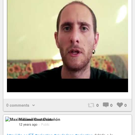
0 comments
0
0
0
Maximiliano Castañón
12 years ago
–
Public