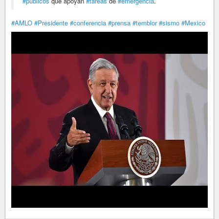
#públicos
que apoyan
#tareas
de
#emergencia
.
#AMLO
#Presidente
#conferencia
#prensa
#temblor
#sismo
#Mexico