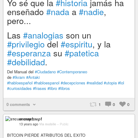
Yo sé que la
#historia
jamás ha
enseñado
#nada
a
#nadie
,
pero...
Las
#analogias
son un
#privilegio
del
#espiritu
, y la
#esperanza
su
#patetica
#debilidad
.
Del Manual del
#Ciudadano
#Contemporaneo
de
#Ikram
#Antaki
#habloespañol
#habloespanol
#decepciones
#realidad
#utopia
#lol
#curiosidades
#frases
#libro
#libros
0 comments
1
0
0
ѕтєιикαмρf
13 years ago
Via mobile
–
Public
BITCOIN PIERDE ATRIBUTOS DEL EXITO