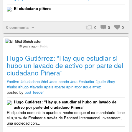
El ciudadano piñera
0 comments
0
0
0
El Mostrador
10 years ago
–
Public
Hugo Gutiérrez: “Hay que estudiar si
hubo un lavado de activo por parte del
ciudadano Piñera”
#activo
#ciudadano
#del
#destacado
#era
#estudiar
#gutie
#hay
#hubo
#hugo
#lavado
#pais
#parte
#pin
#por
#que
#rrez
posted by
pod_feeder
Hugo Gutiérrez: “Hay que estudiar si hubo un lavado de
activo por parte del ciudadano Piñera”
El diputado comunista apunto al hecho de que el ex mandatario tiene
el 9,10% de Exalmar a través de Bancard International Investment,
una sociedad con...