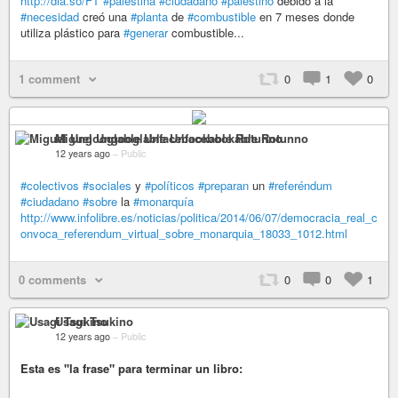
http://dia.so/FT
#palestina
#ciudadano
#palestino
debido a la
#necesidad
creó una
#planta
de
#combustible
en 7 meses donde
utiliza plástico para
#generar
combustible...
1 comment
0
1
0
Miguel Ungooglable Unfacebookable Rotunno
12 years ago
–
Public
#colectivos
#sociales
y
#políticos
#preparan
un
#referéndum
#ciudadano
#sobre
la
#monarquía
http://www.infolibre.es/noticias/politica/2014/06/07/democracia_real_c
onvoca_referendum_virtual_sobre_monarquia_18033_1012.html
0 comments
0
0
1
Usagi Tsukino
12 years ago
–
Public
Esta es ''la frase" para terminar un libro: