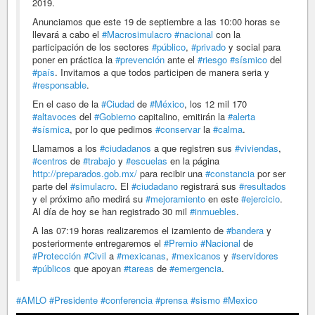
2019.
Anunciamos que este 19 de septiembre a las 10:00 horas se
llevará a cabo el
#Macrosimulacro
#nacional
con la
participación de los sectores
#público
,
#privado
y social para
poner en práctica la
#prevención
ante el
#riesgo
#sísmico
del
#país
. Invitamos a que todos participen de manera seria y
#responsable
.
En el caso de la
#Ciudad
de
#México
, los 12 mil 170
#altavoces
del
#Gobierno
capitalino, emitirán la
#alerta
#sísmica
, por lo que pedimos
#conservar
la
#calma
.
Llamamos a los
#ciudadanos
a que registren sus
#viviendas
,
#centros
de
#trabajo
y
#escuelas
en la página
http://preparados.gob.mx/
para recibir una
#constancia
por ser
parte del
#simulacro
. El
#ciudadano
registrará sus
#resultados
y el próximo año medirá su
#mejoramiento
en este
#ejercicio
.
Al día de hoy se han registrado 30 mil
#inmuebles
.
A las 07:19 horas realizaremos el izamiento de
#bandera
y
posteriormente entregaremos el
#Premio
#Nacional
de
#Protección
#Civil
a
#mexicanas
,
#mexicanos
y
#servidores
#públicos
que apoyan
#tareas
de
#emergencia
.
#AMLO
#Presidente
#conferencia
#prensa
#sismo
#Mexico