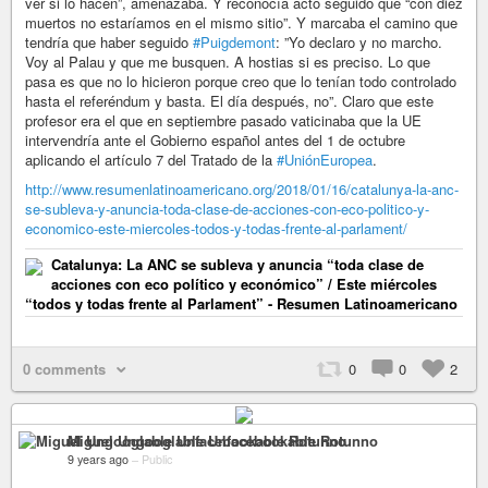
ver si lo hacen”, amenazaba. Y reconocía acto seguido que “con diez
muertos no estaríamos en el mismo sitio”. Y marcaba el camino que
tendría que haber seguido
#Puigdemont
: ”Yo declaro y no marcho.
Voy al Palau y que me busquen. A hostias si es preciso. Lo que
pasa es que no lo hicieron porque creo que lo tenían todo controlado
hasta el referéndum y basta. El día después, no”. Claro que este
profesor era el que en septiembre pasado vaticinaba que la UE
intervendría ante el Gobierno español antes del 1 de octubre
aplicando el artículo 7 del Tratado de la
#UniónEuropea
.
http://www.resumenlatinoamericano.org/2018/01/16/catalunya-la-anc-
se-subleva-y-anuncia-toda-clase-de-acciones-con-eco-politico-y-
economico-este-miercoles-todos-y-todas-frente-al-parlament/
Catalunya: La ANC se subleva y anuncia “toda clase de
acciones con eco político y económico” / Este miércoles
“todos y todas frente al Parlament” - Resumen Latinoamericano
0 comments
0
0
2
Miguel Ungooglable Unfacebookable Rotunno
9 years ago
–
Public