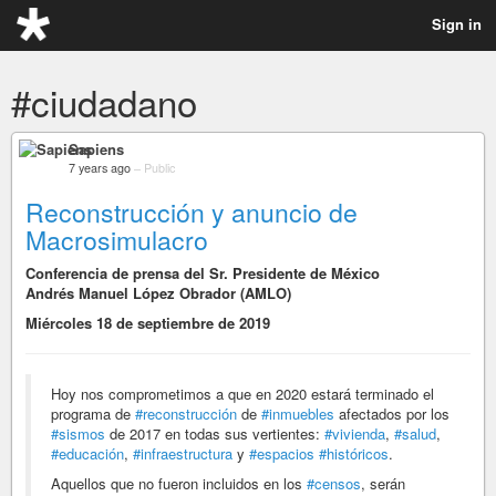
Sign in
#ciudadano
Sapiens
7 years ago
–
Public
Reconstrucción y anuncio de
Macrosimulacro
Conferencia de prensa del Sr. Presidente de México
Andrés Manuel López Obrador (AMLO)
Miércoles 18 de septiembre de 2019
Hoy nos comprometimos a que en 2020 estará terminado el
programa de
#reconstrucción
de
#inmuebles
afectados por los
#sismos
de 2017 en todas sus vertientes:
#vivienda
,
#salud
,
#educación
,
#infraestructura
y
#espacios
#históricos
.
Aquellos que no fueron incluidos en los
#censos
, serán