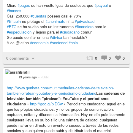
Micro
#pagos
se han vuelto igual de costosos que
#paypal
o
#bancos
Casi 250.000
#cuentas
poseen casi el 70%
#Bitcoin
no protege el
#anonimato
ni la
#privacidad
#BTC
se ha vuelto solo un instrumento
#financiero
para la
#especulacion
y lejano para el
#ciudadano
comun
Se puede confiar en una
#divisa
tan inestable?
// cc @latino
#economia
#sociedad
#hola
0 comments
0
0
0
asrafil
13 years ago
–
Public
http://www.genbeta.com/multimedia/las-cadenas-de-television-
tambien-piratean-youtube-y-el-periodismo-ciudadano
Las cadenas de
televisión también "piratean": YouTube y el periodismo
ciudadano
•
http://goo.gl/pjDCw
• Periodismo ciudadano: aquel en el
que los propios ciudadanos, y no los grupos de comunicación,
capturan, editan y difunden la información. Hoy en día prácticamente
cualquiera lleva en su bolsillo una cámara de calidad, cualquiera
puede narrar en directo un evento o suceso a través de las redes
sociales y cualquiera puede subir y distribuir todo el material