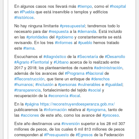
En algunos casos nos llevará más
#tiempo
, como el
#hospital
en
#Puebla
que está inservible o templos y edificios
#históricos
.
No hay ninguna limitante
#presupuestal
; tendremos todo lo
necesario para dar
#respuesta
a la
#demanda
. Está incluido
en las
#prioridades
del
#gobierno
y constantemente se está
revisando. En los tres
#informes
al
#pueblo
hemos tratado
este
#tema
.
Escuchamos el
#diagnóstico
de la
#Secretaría
de
#Desarrollo
#Agrario
#Territorial
y
#Urbano
acerca de lo realizado entre
2017 y 2018; los planteamientos de nuestra
#administración
,
además de los avances del
#Programa
#Nacional
de
#Reconstrucción
, que tiene un enfoque de
#derechos
#humanos
;
#inclusión
a
#personas
#vulnerables
e
#igualdad
;
#transparencia
, fortalecimiento del tejido
#social
y
recuperación de la
#economía
#local
.
En la
#página
https://reconstruyendoesperanza.gob.mx/
publicaremos la
#información
relativa al
#programa
, tanto de
las
#acciones
de este año, como los avance del
#proceso
.
Este año destinamos una
#inversión
superior a los 28 mil 307
millones de pesos, de los cuales 6 mil 813 millones de pesos
corresponden al
#Presupuesto
de
#Egresos
de la Federación