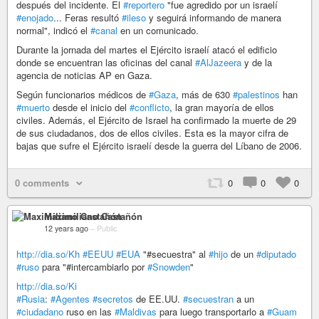
después del incidente. El
#reportero
"fue agredido por un israelí
#enojado
... Feras resultó
#ileso
y seguirá informando de manera
normal", indicó el
#canal
en un comunicado.
Durante la jornada del martes el Ejército israelí atacó el edificio
donde se encuentran las oficinas del canal
#AlJazeera
y de la
agencia de noticias AP en Gaza.
Según funcionarios médicos de
#Gaza
, más de 630
#palestinos
han
#muerto
desde el inicio del
#conflicto
, la gran mayoría de ellos
civiles. Además, el Ejército de Israel ha confirmado la muerte de 29
de sus ciudadanos, dos de ellos civiles. Esta es la mayor cifra de
bajas que sufre el Ejército israelí desde la guerra del Líbano de 2006.
0 comments
0
0
0
Maximiliano Castañón
12 years ago
–
Public
http://dia.so/Kh
#EEUU
#EUA
"#secuestra" al
#hijo
de un
#diputado
#ruso
para "#intercambiarlo por
#Snowden
"
http://dia.so/Ki
#Rusia
:
#Agentes
#secretos
de EE.UU.
#secuestran
a un
#ciudadano
ruso en las
#Maldivas
para luego transportarlo a
#Guam