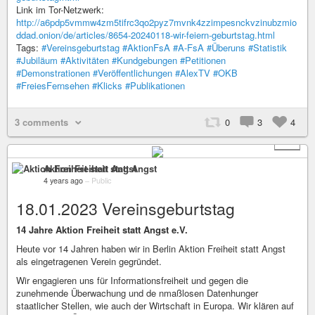
Link im Tor-Netzwerk:
http://a6pdp5vmmw4zm5tifrc3qo2pyz7mvnk4zzimpesnckvzinubzmio
ddad.onion/de/articles/8654-20240118-wir-feiern-geburtstag.html
Tags:
#Vereinsgeburtstag
#AktionFsA
#A-FsA
#Überuns
#Statistik
#Jubiläum
#Aktivitäten
#Kundgebungen
#Petitionen
#Demonstrationen
#Veröffentlichungen
#AlexTV
#OKB
#FreiesFernsehen
#Klicks
#Publikationen
3 comments
0
3
4
+ 2
Aktion Freiheit statt Angst
4 years ago
–
Public
18.01.2023 Vereinsgeburtstag
14 Jahre Aktion Freiheit statt Angst e.V.
Heute vor 14 Jahren haben wir in Berlin Aktion Freiheit statt Angst
als eingetragenen Verein gegründet.
Wir engagieren uns für Informationsfreiheit und gegen die
zunehmende Überwachung und de nmaßlosen Datenhunger
staatlicher Stellen, wie auch der Wirtschaft in Europa. Wir klären auf