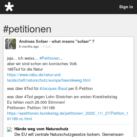
Sign in
#petitionen
Andreas Sofaer - what means "sofaer" ?
6 months ago
–
Public
jaja... ich weiss...
#Petitionen
...
aber wir sind schon ein komisches Volk
188Tsd für die Natur
https://www.nabu.de/natur-und-
landschaft/naturschutz/europa/haendeweg.html
was über 8Tsd für
#Jacques-Baud
per E-Petition
was über 4Tsd gegen Lohn Streichen am ersten Krankheitstag
Es fehlen noch 26.000 Stimmen!
Petitionen: Petition 191189
https://epetitionen.bundestag.de/petitionen/_2025/_11/_27/Petition_1
91189.nc.html
Hände weg vom Naturschutz
Die EU will zentrale Naturschutzgesetze lockern. Gemeinsam