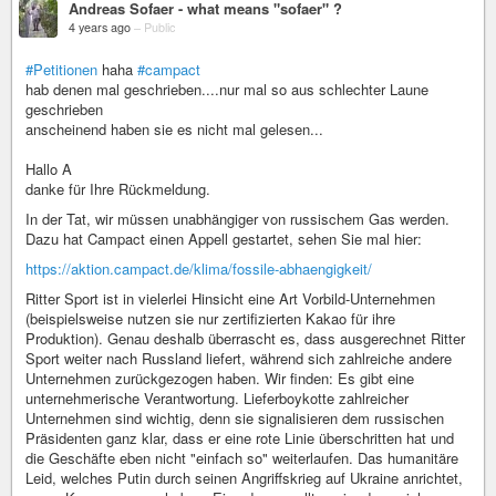
Andreas Sofaer - what means "sofaer" ?
4 years ago
–
Public
#Petitionen
haha
#campact
hab denen mal geschrieben....nur mal so aus schlechter Laune
geschrieben
anscheinend haben sie es nicht mal gelesen...
Hallo A
danke für Ihre Rückmeldung.
In der Tat, wir müssen unabhängiger von russischem Gas werden.
Dazu hat Campact einen Appell gestartet, sehen Sie mal hier:
https://aktion.campact.de/klima/fossile-abhaengigkeit/
Ritter Sport ist in vielerlei Hinsicht eine Art Vorbild-Unternehmen
(beispielsweise nutzen sie nur zertifizierten Kakao für ihre
Produktion). Genau deshalb überrascht es, dass ausgerechnet Ritter
Sport weiter nach Russland liefert, während sich zahlreiche andere
Unternehmen zurückgezogen haben. Wir finden: Es gibt eine
unternehmerische Verantwortung. Lieferboykotte zahlreicher
Unternehmen sind wichtig, denn sie signalisieren dem russischen
Präsidenten ganz klar, dass er eine rote Linie überschritten hat und
die Geschäfte eben nicht "einfach so" weiterlaufen. Das humanitäre
Leid, welches Putin durch seinen Angriffskrieg auf Ukraine anrichtet,