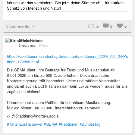
können wir das verhindern. Gib jetzt deine Stimme ab – für starken
Schutz von Mensch und Natur!
0 comments
0
0
0
Birne Helene
2 years ago
–
Public
https://epetitionen.bundestag.de/content/petitionen/_2024/_09/_24/Pe
tition_172858.html
Die GEMA plant, ihre Beiträge für Tanz- und Musikschulen ab
01.01.2025 um bis zu 500 % zu erhöhen! Diese drastische
Kostensteigerung trifft besonders kleine und mittlere Veranstalter –
und damit auch EUCH! Tanzen darf kein Luxus werden, muss für alle
zugänglich bleiben!
Unterzeichnet unsere Petition für bezahlbare Musiknutzung.
Nur ein Monat, um 50.000 Unterschriften zu sammeln!
-> @Stadtkind@norden.social
#TanzhausHannover
#GEMA
#Petitionen
#Bundestag