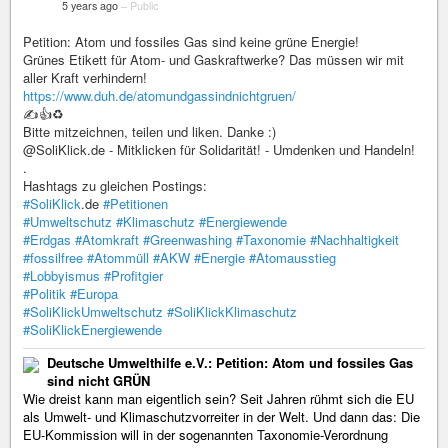
5 years ago
–
Public
Petition: Atom und fossiles Gas sind keine grüne Energie!
Grünes Etikett für Atom- und Gaskraftwerke? Das müssen wir mit
aller Kraft verhindern!
https://www.duh.de/atomundgassindnichtgruen/
✍️👍♻️
Bitte mitzeichnen, teilen und liken. Danke :)
@SoliKlick.de - Mitklicken für Solidarität! - Umdenken und Handeln!
.
Hashtags zu gleichen Postings:
#SoliKlick
.de
#Petitionen
#Umweltschutz
#Klimaschutz
#Energiewende
#Erdgas
#Atomkraft
#Greenwashing
#Taxonomie
#Nachhaltigkeit
#fossilfree
#Atommüll
#AKW
#Energie
#Atomausstieg
#Lobbyismus
#Profitgier
#Politik
#Europa
#SoliKlickUmweltschutz
#SoliKlickKlimaschutz
#SoliKlickEnergiewende
Deutsche Umwelthilfe e.V.: Petition: Atom und fossiles Gas
sind nicht GRÜN
Wie dreist kann man eigentlich sein? Seit Jahren rühmt sich die EU
als Umwelt- und Klimaschutzvorreiter in der Welt. Und dann das: Die
EU-Kommission will in der sogenannten Taxonomie-Verordnung