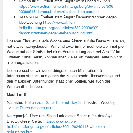
Demoaufruf "Freheit statt Angst" weht über die Alpen
https://www.aktion-freiheitstattangst.org/de/articles/536-
20090815-demoaufruf-weht-ueber-die-alpen.html
09.09.2009 "Freiheit statt Angst" Demonstrationen gegen
Überwachung
https://www.aktion-
freiheitstattangst.org/de/articles/582-20090909-
demonstrationen-gegen-ueberwachung.html
Unseren Elan, etwa jede Woche eine Aktion auf die Beine zu stellen,
hat etwas nachgelassen. Wir sind zwar immer noch etwa einmal pro
Woche auf der Straße, bei einer Veranstaltung oder bei AlexTV im
Offenen Kanal Berlin, können aberi vieles oft mangels Helfern nicht
allein organisieren.
Deshalb suchen wir weiter dringend nach Mitstreitern für
Informationsfreiheit und gegen die zunehmende Überwachung und
den maßlosen Datenhunger staatlicher Stellen, wie auch der
Wirtschaft in Europa.
Macht mit!
Nächstes
Treffen zum Safer Internet Day
im Linkstreff Wedding:
"
Meine Daten gehören mir
".
Kategorie[8]: Über uns Short-Link dieser Seite: a-fsa.de/d/3yt
Link zu dieser Seite:
https://www.aktion-
freiheitstattangst.org/de/articles/8654-20240118-wir-feiern-
geburtstag.html