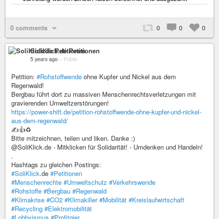
0 comments
0
0
0
SoliKlick.de Petitionen
5 years ago
–
Public
Petition:
#Rohstoffwende
ohne Kupfer und Nickel aus dem
Regenwald!
Bergbau führt dort zu massiven Menschenrechtsverletzungen mit
gravierenden Umweltzerstörungen!
https://power-shift.de/petition-rohstoffwende-ohne-kupfer-und-nickel-
aus-dem-regenwald/
✍️👍♻️
Bitte mitzeichnen, teilen und liken. Danke :)
@SoliKlick.de - Mitklicken für Solidarität! - Umdenken und Handeln!
.
Hashtags zu gleichen Postings:
#SoliKlick
.de
#Petitionen
#Menschenrechte
#Umweltschutz
#Verkehrswende
#Rohstoffe
#Bergbau
#Regenwald
#Klimakrise
#CO2
#Klimakiller
#Mobilität
#Kreislaufwirtschaft
#Recycling
#Elektromobilität
#Lobbyismus
#Profitgier