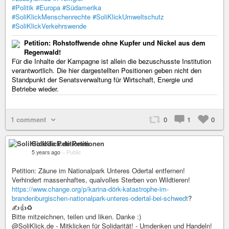
#Politik
#Europa
#Südamerika
#SoliKlickMenschenrechte
#SoliKlickUmweltschutz
#SoliKlickVerkehrswende
Petition: Rohstoffwende ohne Kupfer und Nickel aus dem
Regenwald!
Für die Inhalte der Kampagne ist allein die bezuschusste Institution
verantwortlich. Die hier dargestellten Positionen geben nicht den
Standpunkt der Senatsverwaltung für Wirtschaft, Energie und
Betriebe wieder.
1 comment
0
1
0
SoliKlick.de Petitionen
5 years ago
–
Public
Petition: Zäune im Nationalpark Unteres Odertal entfernen!
Verhindert massenhaftes, qualvolles Sterben von Wildtieren!
https://www.change.org/p/karina-dörk-katastrophe-im-
brandenburgischen-nationalpark-unteres-odertal-bei-schwedt
?
✍️👍♻️
Bitte mitzeichnen, teilen und liken. Danke :)
@SoliKlick.de - Mitklicken für Solidarität! - Umdenken und Handeln!