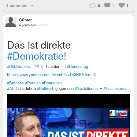
1 comment
0
1
1
Günter
4 years ago
–
Public
Das ist direkte
#Demokratie
!
#DirkBrandes
-
#AfD
-Fraktion im
#Bundestag
https://www.youtube.com/watch?v=DXlBE8Jxmo8
#Brandes
#Petition
#Petitionen
#AFD
das letzte
#Bollwerk
gegen den
#Sozialismus
=
#Faschismus