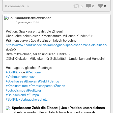
0 comments
0
0
0
SoliKlick.de Petitionen
5 years ago
–
Public
Petition: Sparkassen: Zahlt die Zinsen!
Über Jahre haben diese Kreditinstitute Millionen Kunden für
Prämiensparverträge die Zinsen falsch berechnet!
https://www.finanzwende.de/kampagnen/sparkassen-zahlt-die-zinsen/
✍️👍♻️
Bitte mitzeichnen, teilen und liken. Danke :)
@SoliKlick.de - Mitklicken für Solidarität! - Umdenken und Handeln!
.
Hashtags zu gleichen Postings:
#SoliKlick
.de
#Petitionen
#Verbraucherschutz
#Sparkasse
#Banken
#Geld
#Betrug
#Kreditinstitute
#Prämiensparen
#Zinsen
#Lobbyismus
#Profitgier
#Deutschland
#Europa
#SoliKlickVerbraucherschutz
Sparkassen: Zahlt die Zinsen! | Jetzt Petition unterzeichnen
Jahrelang wurden Zinsen falsch berechnet und ausgezahlt