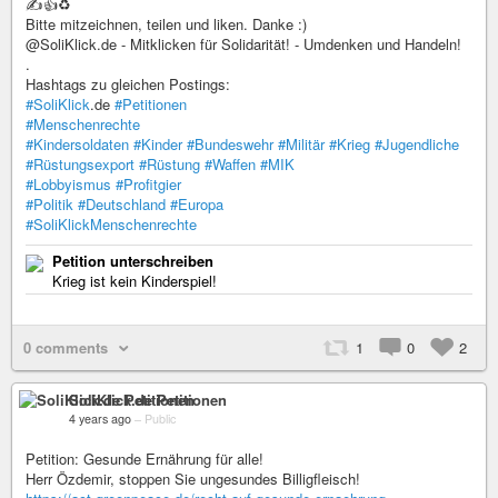
✍️👍♻️
Bitte mitzeichnen, teilen und liken. Danke :)
@SoliKlick.de - Mitklicken für Solidarität! - Umdenken und Handeln!
.
Hashtags zu gleichen Postings:
#SoliKlick
.de
#Petitionen
#Menschenrechte
#Kindersoldaten
#Kinder
#Bundeswehr
#Militär
#Krieg
#Jugendliche
#Rüstungsexport
#Rüstung
#Waffen
#MIK
#Lobbyismus
#Profitgier
#Politik
#Deutschland
#Europa
#SoliKlickMenschenrechte
Petition unterschreiben
Krieg ist kein Kinderspiel!
0 comments
1
0
2
SoliKlick.de Petitionen
4 years ago
–
Public
Petition: Gesunde Ernährung für alle!
Herr Özdemir, stoppen Sie ungesundes Billigfleisch!