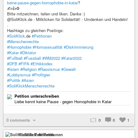
keine-pause-gegen-homophobie-in-katar
?
✍️👍♻️
Bitte mitzeichnen, teilen und liken. Danke :)
@SoliKlick.de - Mitklicken für Solidarität! - Umdenken und Handeln!
.
Hashtags zu gleichen Postings:
#SoliKlick
.de
#Petitionen
#Menschenrechte
#Homophobie
#Homosexualität
#Diskriminierung
#Katar
#Diktatur
#Fußball
#Fussball
#WM2022
#Katar2022
#DFB
#FIFA
#Ethikkodex
#Islam
#Religion
#Rassismus
#Gewalt
#Lobbyismus
#Profitgier
#Politik
#Asien
#SoliKlickMenschenrechte
Petition unterschreiben
Liebe kennt keine Pause - gegen Homophobie in Katar
0 comments
0
0
1
SoliKlick.de Petitionen