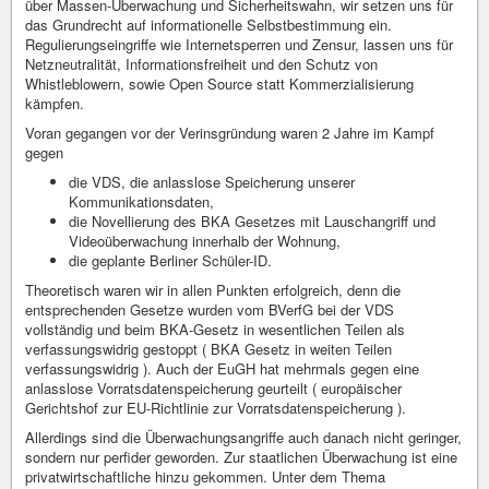
über Massen-Überwachung und Sicherheitswahn, wir setzen uns für
das Grundrecht auf informationelle Selbstbestimmung ein.
Regulierungseingriffe wie Internetsperren und Zensur, lassen uns für
Netzneutralität, Informationsfreiheit und den Schutz von
Whistleblowern, sowie Open Source statt Kommerzialisierung
kämpfen.
Voran gegangen vor der Verinsgründung waren 2 Jahre im Kampf
gegen
die VDS, die anlasslose Speicherung unserer
Kommunikationsdaten,
die Novellierung des BKA Gesetzes mit Lauschangriff und
Videoüberwachung innerhalb der Wohnung,
die geplante Berliner Schüler-ID.
Theoretisch waren wir in allen Punkten erfolgreich, denn die
entsprechenden Gesetze wurden vom BVerfG bei der VDS
vollständig und beim BKA-Gesetz in wesentlichen Teilen als
verfassungswidrig gestoppt ( BKA Gesetz in weiten Teilen
verfassungswidrig ). Auch der EuGH hat mehrmals gegen eine
anlasslose Vorratsdatenspeicherung geurteilt ( europäischer
Gerichtshof zur EU-Richtlinie zur Vorratsdatenspeicherung ).
Allerdings sind die Überwachungsangriffe auch danach nicht geringer,
sondern nur perfider geworden. Zur staatlichen Überwachung ist eine
privatwirtschaftliche hinzu gekommen. Unter dem Thema