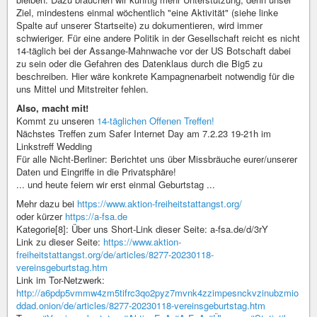
Ziel, mindestens einmal wöchentlich "eine Aktivität" (siehe linke
Spalte auf unserer Startseite) zu dokumentieren, wird immer
schwieriger. Für eine andere Politik in der Gesellschaft reicht es nicht
14-täglich bei der Assange-Mahnwache vor der US Botschaft dabei
zu sein oder die Gefahren des Datenklaus durch die Big5 zu
beschreiben. Hier wäre konkrete Kampagnenarbeit notwendig für die
uns Mittel und Mitstreiter fehlen.
Also, macht mit!
Kommt zu unseren
14-täglichen Offenen Treffen!
Nächstes Treffen zum Safer Internet Day am 7.2.23 19-21h im
Linkstreff Wedding
Für alle Nicht-Berliner: Berichtet uns über Missbräuche eurer/unserer
Daten und Eingriffe in die Privatsphäre!
... und heute feiern wir erst einmal Geburtstag ...
Mehr dazu bei
https://www.aktion-freiheitstattangst.org/
oder kürzer
https://a-fsa.de
Kategorie[8]: Über uns Short-Link dieser Seite: a-fsa.de/d/3rY
Link zu dieser Seite:
https://www.aktion-
freiheitstattangst.org/de/articles/8277-20230118-
vereinsgeburtstag.htm
Link im Tor-Netzwerk:
http://a6pdp5vmmw4zm5tifrc3qo2pyz7mvnk4zzimpesnckvzinubzmio
ddad.onion/de/articles/8277-20230118-vereinsgeburtstag.htm