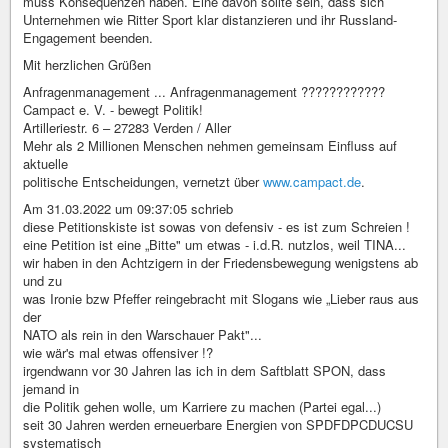
muss Konsequenzen haben. Eine davon sollte sein, dass sich
Unternehmen wie Ritter Sport klar distanzieren und ihr Russland-
Engagement beenden.
Mit herzlichen Grüßen
Anfragenmanagement ... Anfragenmanagement ????????????
Campact e. V. - bewegt Politik!
Artilleriestr. 6 – 27283 Verden / Aller
Mehr als 2 Millionen Menschen nehmen gemeinsam Einfluss auf
aktuelle
politische Entscheidungen, vernetzt über
www.campact.de
.
Am 31.03.2022 um 09:37:05 schrieb
diese Petitionskiste ist sowas von defensiv - es ist zum Schreien !
eine Petition ist eine „Bitte" um etwas - i.d.R. nutzlos, weil TINA...
wir haben in den Achtzigern in der Friedensbewegung wenigstens ab
und zu
was Ironie bzw Pfeffer reingebracht mit Slogans wie „Lieber raus aus
der
NATO als rein in den Warschauer Pakt"...
wie wär's mal etwas offensiver !?
irgendwann vor 30 Jahren las ich in dem Saftblatt SPON, dass
jemand in
die Politik gehen wolle, um Karriere zu machen (Partei egal...)
seit 30 Jahren werden erneuerbare Energien von SPDFDPCDUCSU
systematisch