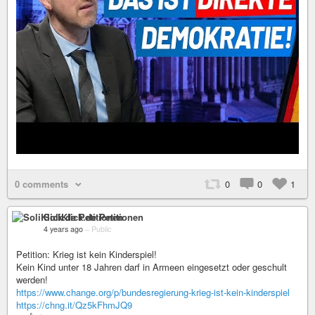
0 comments
0
0
1
SoliKlick.de Petitionen
4 years ago
–
Public
Petition: Krieg ist kein Kinderspiel!
Kein Kind unter 18 Jahren darf in Armeen eingesetzt oder geschult
werden!
https://www.change.org/p/bundesregierung-krieg-ist-kein-kinderspiel
https://chng.it/Qz5kFhmJQ9