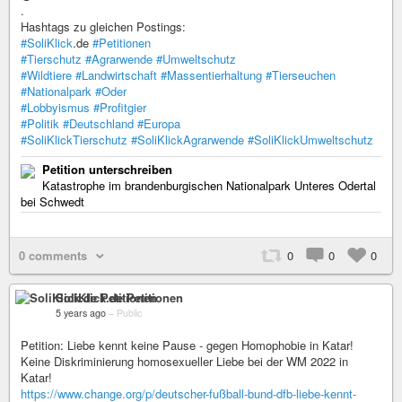
.
Hashtags zu gleichen Postings:
#SoliKlick
.de
#Petitionen
#Tierschutz
#Agrarwende
#Umweltschutz
#Wildtiere
#Landwirtschaft
#Massentierhaltung
#Tierseuchen
#Nationalpark
#Oder
#Lobbyismus
#Profitgier
#Politik
#Deutschland
#Europa
#SoliKlickTierschutz
#SoliKlickAgrarwende
#SoliKlickUmweltschutz
Petition unterschreiben
Katastrophe im brandenburgischen Nationalpark Unteres Odertal
bei Schwedt
0 comments
0
0
0
SoliKlick.de Petitionen
5 years ago
–
Public
Petition: Liebe kennt keine Pause - gegen Homophobie in Katar!
Keine Diskriminierung homosexueller Liebe bei der WM 2022 in
Katar!
https://www.change.org/p/deutscher-fußball-bund-dfb-liebe-kennt-