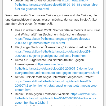
Sieben Jahre für die Grundrechte!
https://www.aktion-
freiheitstattangst.org/de/articles/5355-20160118-sieben-jahre-
fuer-die-grundrechte.html
Wenn man mehr über unsere Gründungsphase und die Gründe, die
uns dazugetrieben haben, wissen möchte, der schaue in die Artikel
aus dem Jahr 2009. Da waren z.B.
Das Grundrechtsfest 2009: "Demokratie in Gefahr durch Staat
und Wirtschaft?" im Deutschen Historischen Museum
https://www.aktion-freiheitstattangst.org/de/articles/272-
20090517-grundrechtsfest-2009.html
Die „Lange Nacht der Überwachung“ in vielen Berliner Clubs
https://www.aktion-freiheitstattangst.org/de/articles/258-
20090513-60-jahre-grundgesetz-und-die-2-lndue.html
Demo für Bürgerrechte und Netzneutralität - gegen
Internetsperren
https://www.aktion-
freiheitstattangst.org/de/articles/266-20090515-demo-fuer-
buergerrechte-und-netzneutralitaet-gegen-internetsperren.html
Aktion Freiheit statt Angst unterstützt Megaspree-Protest
https://www.aktion-freiheitstattangst.org/de/articles/417-
20090712-aktion-freiheit-statt-angst-unterstuetzt-megaspree-
protest.html
Berlin: Demo gegen Frontbann 24-Nazis
https://www.aktion-
freiheitstattangst.org/de/articles/564-20090905-berlin-demo-
gegen-frontbann-24.html