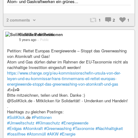
Atom- und Gaskraftwerken ein grünes...
2 comments
1
2
1
SoliKlick.de Petitionen
5 years ago
–
Public
Petition: Rettet Europas Energiewende – Stoppt das Greenwashing
von Atomkraft und Gas!
Atom und Gas dürfen daher im Rahmen der EU-Taxonomie nicht als
nachhaltige Investition eingestuft werden!
https://www.change.org/p/eu-kommissionschefin-ursula-von-der-
leyen-und-eu-kommissar-frans-timmermans-eil-rettet-europas-
energiewende-stoppt-das-greenwashing-von-atomkraft-und-gas
✍️👍♻️
Bitte mitzeichnen, teilen und liken. Danke :)
@SoliKlick.de - Mitklicken für Solidarität! - Umdenken und Handeln!
.
Hashtags zu gleichen Postings:
#SoliKlick
.de
#Petitionen
#Umweltschutz
#Klimaschutz
#Energiewende
#Erdgas
#Atomkraft
#Greenwashing
#Taxonomie
#Nachhaltigkeit
#fossilfree
#Atommüll
#AKW
#Energie