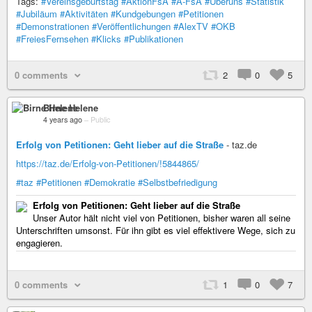
Tags:
#Vereinsgeburtstag
#AktionFsA
#A-FsA
#Überuns
#Statistik
#Jubiläum
#Aktivitäten
#Kundgebungen
#Petitionen
#Demonstrationen
#Veröffentlichungen
#AlexTV
#OKB
#FreiesFernsehen
#Klicks
#Publikationen
0 comments
2
0
5
Birne Helene
4 years ago
–
Public
Erfolg von Petitionen: Geht lieber auf die Straße
- taz.de
https://taz.de/Erfolg-von-Petitionen/!5844865/
#taz
#Petitionen
#Demokratie
#Selbstbefriedigung
Erfolg von Petitionen: Geht lieber auf die Straße
Unser Autor hält nicht viel von Petitionen, bisher waren all seine
Unterschriften umsonst. Für ihn gibt es viel effektivere Wege, sich zu
engagieren.
0 comments
1
0
7