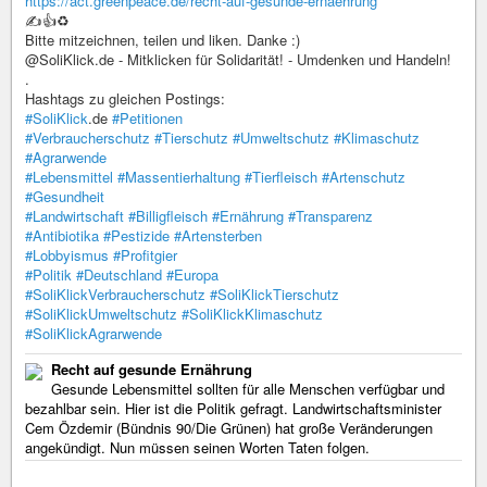
https://act.greenpeace.de/recht-auf-gesunde-ernaehrung
✍️👍♻️
Bitte mitzeichnen, teilen und liken. Danke :)
@SoliKlick.de - Mitklicken für Solidarität! - Umdenken und Handeln!
.
Hashtags zu gleichen Postings:
#SoliKlick
.de
#Petitionen
#Verbraucherschutz
#Tierschutz
#Umweltschutz
#Klimaschutz
#Agrarwende
#Lebensmittel
#Massentierhaltung
#Tierfleisch
#Artenschutz
#Gesundheit
#Landwirtschaft
#Billigfleisch
#Ernährung
#Transparenz
#Antibiotika
#Pestizide
#Artensterben
#Lobbyismus
#Profitgier
#Politik
#Deutschland
#Europa
#SoliKlickVerbraucherschutz
#SoliKlickTierschutz
#SoliKlickUmweltschutz
#SoliKlickKlimaschutz
#SoliKlickAgrarwende
Recht auf gesunde Ernährung
Gesunde Lebensmittel sollten für alle Menschen verfügbar und
bezahlbar sein. Hier ist die Politik gefragt. Landwirtschaftsminister
Cem Özdemir (Bündnis 90/Die Grünen) hat große Veränderungen
angekündigt. Nun müssen seinen Worten Taten folgen.