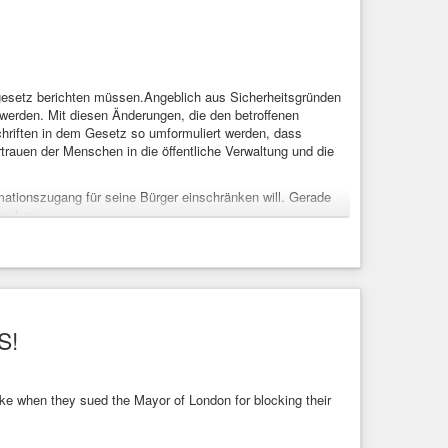
sgesetz berichten müssen.Angeblich aus Sicherheitsgründen
t werden. Mit diesen Änderungen, die den betroffenen
chriften in dem Gesetz so umformuliert werden, dass
rauen der Menschen in die öffentliche Verwaltung und die
mationszugang für seine Bürger einschränken will. Gerade
 geben.
onszugangsgesetz (AIG) angepeilt. An einem
n Gesetz verabschiedet, mit dem Behörden Anfragen pauschal
 zu schützen, z.B. durch Unterstützung der laufenden Petition
auch-brandenburg-will-informationszugang-einschraenken/
S!
.de/d/3QY
huetzen.html
kvzinubzmioddad.onion/de/articles/9605-20260726-ifg-
 like when they sued the Mayor of London for blocking their
ition
#Berlin
#Brandenburg
#kteneinsicht