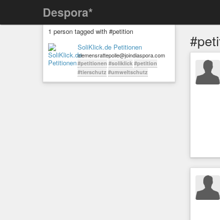
Despora*
1 person tagged with #petition
#peti
SoliKlick.de Petitionen
clemensrattepolle@joindiaspora.com
#petitionen
#soliklick
#petition
#tierschutz
#umweltschutz