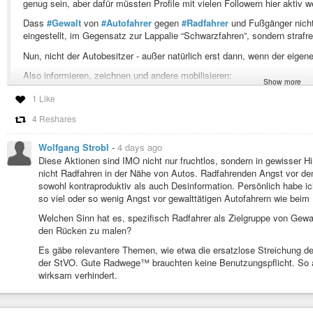
genug sein, aber dafür müssten Profile mit vielen Followern hier aktiv 
Dass
#Gewalt
von
#Autofahrer
gegen
#Radfahrer
und Fußgänger nicht 
eingestellt, im Gegensatz zur Lappalie “Schwarzfahren”, sondern strafrech
Nun, nicht der Autobesitzer - außer natürlich erst dann, wenn der eigene 
Also informieren, zeichnen und andere mobilisieren:
Show more
epetitionen.bundestag.de/petit…
1 Like
4 Reshares
UmWerker 🕊 ☮️ 🤘 (@UmWerker@hachyderm.io)
Wolfgang Strobl
-
4 days ago
598 Posts, 92 Following, 157 Followers · Unpopulärer Kritiker menschlic
Diese Aktionen sind IMO nicht nur fruchtlos, sondern in gewisser Hi
Menschlichkeit. Unpopular critic of human behavior. Advocates a restart o
nicht Radfahren in der Nähe von Autos. Radfahrenden Angst vor d
sowohl kontraproduktiv als auch Desinformation. Persönlich habe 
so viel oder so wenig Angst vor gewalttätigen Autofahrern wie beim
Welchen Sinn hat es, spezifisch Radfahrer als Zielgruppe von Gew
den Rücken zu malen?
Es gäbe relevantere Themen, wie etwa die ersatzlose Streichung d
der StVO. Gute Radwege™ brauchten keine Benutzungspflicht. So 
wirksam verhindert.