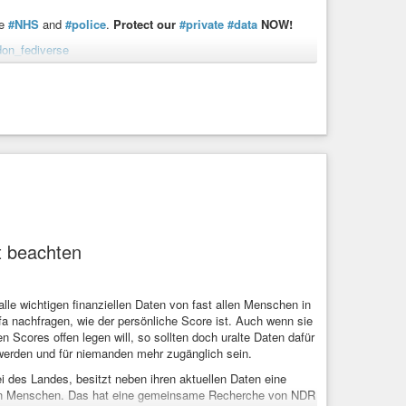
he
#NHS
and
#police
.
Protect our
#private
#data
NOW!
en wichtigsten Fragen rund um Internet, Gesellschaft und
don_fediverse
n gegen Überwachung und für digitale ...
ng
#DemocracyNOW
tir out of our NHS and police, can you ad your name now?
t beachten
alle wichtigen finanziellen Daten von fast allen Menschen in
fa nachfragen, wie der persönliche Score ist. Auch wenn sie
n Scores offen legen will, so sollten doch uralte Daten dafür
 werden und für niemanden mehr zugänglich sein.
ei des Landes, besitzt neben ihren aktuellen Daten eine
 von Menschen. Das hat eine gemeinsame Recherche von NDR