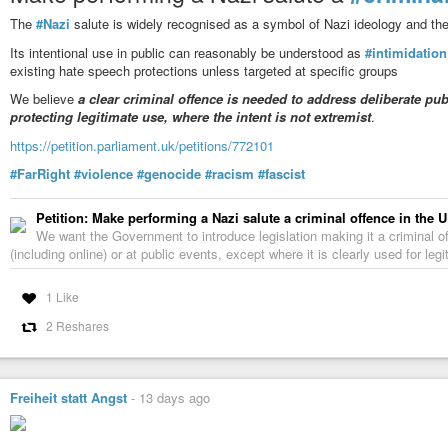
The
#Nazi
salute is widely recognised as a symbol of Nazi ideology and th
Its intentional use in public can reasonably be understood as
#intimidation
existing hate speech protections unless targeted at specific groups
We believe
a clear criminal offence is needed to address deliberate publ
protecting legitimate use, where the intent is not extremist
.
https://petition.parliament.uk/petitions/772101
#FarRight
#violence
#genocide
#racism
#fascist
Petition: Make performing a Nazi salute a criminal offence in the 
We want the Government to introduce legislation making it a criminal off
(including online) or at public events, except where it is clearly used for legit
1 Like
2 Reshares
Freiheit statt Angst
-
13 days ago