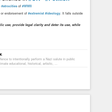
e
#atrocities
of
#WWII
or endorsement of
#extremist
#ideology
. It falls outside
ic use, provide legal clarity and deter its use, while
UK
ence to intentionally perform a Nazi salute in public
imate educational, historical, artistic, ...