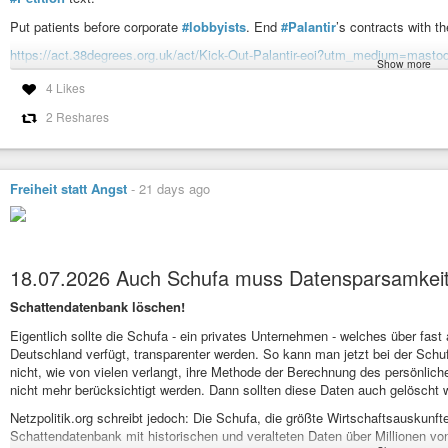
Put patients before corporate
#lobbyists
. End
#Palantir
’s contracts with t
Startseite
Deine Spende für digitale Freiheitsrechte netzpolitik.org widmet sich d
https://act.38degrees.org.uk/act/Kick-Out-Palantir-eoi?utm_medium=masto
Show more
Politik. Als journalistisches Angebot sind wir nicht neutral, sondern kämpfe
#CorporateTerrorism
#privacy
#medical
#BigData
#corruption
#lobbyi
4 Likes
2 Reshares
Andy Burnham: Kick Palantir out of our NHS!
I just signed the campaign calling on the Prime Minister to kick Palan
Freiheit statt Angst
-
21 days ago
18.07.2026 Auch Schufa muss Datensparsamkei
Schattendatenbank löschen!
Eigentlich sollte die Schufa - ein privates Unternehmen - welches über fast 
Deutschland verfügt, transparenter werden. So kann man jetzt bei der Schu
nicht, wie von vielen verlangt, ihre Methode der Berechnung des persönliche
nicht mehr berücksichtigt werden. Dann sollten diese Daten auch gelöscht
Netzpolitik.org schreibt jedoch: Die Schufa, die größte Wirtschaftsauskunft
Schattendatenbank mit historischen und veralteten Daten über Millionen