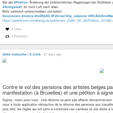
Bei der
#Petition
“Änderung der strafrechtlichen Regelungen bei Straftate
#Autogewalt
, ist noch Luft nach oben.
Bitte zahlreich unterschreiben und teilen!
#visionzero
#mdrza
#mdRddG
#Fahrrad
#rip_natenom
#WirAlleSindN
https://epetitionen.bundestag.de/petitionen/_2026/_05/_26/Petition_201482.
2 Likes
3 Reshares
didié nietzsche / A Limb
-
27 days ago
Contre le vol des pensions des artistes belges
manifestation (à Bruxelles) et une pétition à signe
Signez, merci pour nous . Une réforme ne peut pas effacer rétroactivement 
nous à toute application rétroactive de la réforme des pensions aux travaill
plus tard, les règles qui ont servi à construire nos carrières et nos droits à 