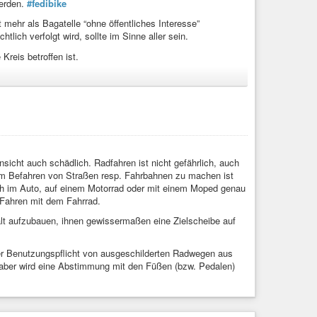
werden.
#fedibike
mehr als Bagatelle “ohne öffentliches Interesse”
tlich verfolgt wird, sollte im Sinne aller sein.
Kreis betroffen ist.
hen Verhaltens. Plädiert für einen Neustart der
nsicht auch schädlich. Radfahren ist nicht gefährlich, auch
f humanity. NO facebook, NO instagram, NO whatsapp, ...
em Befahren von Straßen resp. Fahrbahnen zu machen ist
ich im Auto, auf einem Motorrad oder mit einem Moped genau
 Fahren mit dem Fahrrad.
alt aufzubauen, ihnen gewissermaßen eine Zielscheibe auf
er Benutzungspflicht von ausgeschilderten Radwegen aus
aber wird eine Abstimmung mit den Füßen (bzw. Pedalen)