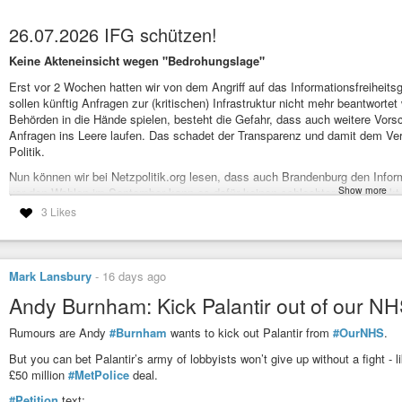
26.07.2026 IFG schützen!
Keine Akteneinsicht wegen "Bedrohungslage"
Erst vor 2 Wochen hatten wir von dem Angriff auf das Informationsfreiheit
sollen künftig Anfragen zur (kritischen) Infrastruktur nicht mehr beantworte
Behörden in die Hände spielen, besteht die Gefahr, dass auch weitere Vors
Anfragen ins Leere laufen. Das schadet der Transparenz und damit dem Vert
Politik.
Nun können wir bei Netzpolitik.org lesen, dass auch Brandenburg den Infor
Show more
vor den Wahlen im September kann es dafür keinen schlechteren Zeitpunkt
3 Likes
In Brandenburg wird dabei der Weg über das Akteneinsichts- und Informati
Änderungsentwurf wird derzeit gearbeitet. Bereits im März hatte Berlin ei
ablehnen können. Deshalb ist es weiterhin wichtig, die Informationsfreiheit
von FragDenStaat zum Schutz der Informationsfreiheitsgesetzes.
Mark Lansbury
-
16 days ago
Mehr dazu bei
https://netzpolitik.org/2026/schutz-kritischer-infrastruktur-
Andy Burnham: Kick Palantir out of our NH
Kategorie[21]: Unsere Themen in der Presse Short-Link dieser Seite: a-fsa
Link zu dieser Seite:
https://www.a-fsa.de/de/articles/9605-20260726-ifg-sc
Rumours are Andy
#Burnham
wants to kick out Palantir from
#OurNHS
.
Link im Tor-Netzwerk:
http://a6pdp5vmmw4zm5tifrc3qo2pyz7mvnk4zzimpesnc
schuetzen.html
But you can bet Palantir’s army of lobbyists won’t give up without a fight -
Tags:
#Zensur
#Transparenz
#Informationsfreiheit
#IFG
#Campact
#Pet
£50 million
#MetPolice
deal.
#Informationszugangsgesetz
#Petition
text: