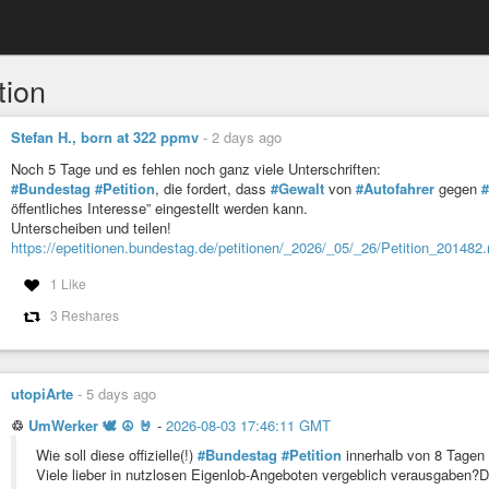
tion
Stefan H., born at 322 ppmv
-
2 days ago
Noch 5 Tage und es fehlen noch ganz viele Unterschriften:
#Bundestag
#Petition
, die fordert, dass
#Gewalt
von
#Autofahrer
gegen
#
öffentliches Interesse” eingestellt werden kann.
Unterscheiben und teilen!
https://epetitionen.bundestag.de/petitionen/_2026/_05/_26/Petition_201482.
1 Like
3 Reshares
utopiArte
-
5 days ago
♲
UmWerker 🕊 ☮️ 🤘
-
2026-08-03 17:46:11 GMT
Wie soll diese offizielle(!)
#Bundestag
#Petition
innerhalb von 8 Tagen 
Viele lieber in nutzlosen Eigenlob-Angeboten vergeblich verausgaben?