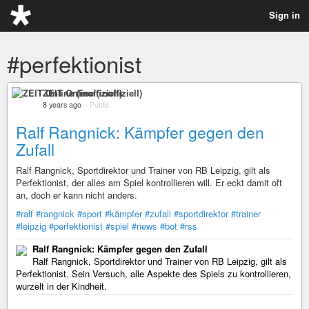
Sign in
#perfektionist
ZEIT Online (inoffiziell)
8 years ago
–
Public
Ralf Rangnick: Kämpfer gegen den
Zufall
Ralf Rangnick, Sportdirektor und Trainer von RB Leipzig, gilt als
Perfektionist, der alles am Spiel kontrollieren will. Er eckt damit oft
an, doch er kann nicht anders.
#ralf
#rangnick
#sport
#kämpfer
#zufall
#sportdirektor
#trainer
#leipzig
#perfektionist
#spiel
#news
#bot
#rss
Ralf Rangnick: Kämpfer gegen den Zufall
Ralf Rangnick, Sportdirektor und Trainer von RB Leipzig, gilt als
Perfektionist. Sein Versuch, alle Aspekte des Spiels zu kontrollieren,
wurzelt in der Kindheit.