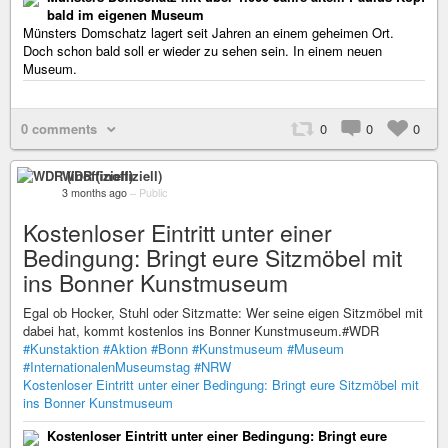
bald im eigenen Museum
Münsters Domschatz lagert seit Jahren an einem geheimen Ort.
Doch schon bald soll er wieder zu sehen sein. In einem neuen
Museum.
0 comments
0
0
0
WDR (inoffiziell)
3 months ago
–
Public
Kostenloser Eintritt unter einer
Bedingung: Bringt eure Sitzmöbel mit
ins Bonner Kunstmuseum
Egal ob Hocker, Stuhl oder Sitzmatte: Wer seine eigen Sitzmöbel mit
dabei hat, kommt kostenlos ins Bonner Kunstmuseum.#WDR
#Kunstaktion
#Aktion
#Bonn
#Kunstmuseum
#Museum
#InternationalenMuseumstag
#NRW
Kostenloser Eintritt unter einer Bedingung: Bringt eure Sitzmöbel mit
ins Bonner Kunstmuseum
Kostenloser Eintritt unter einer Bedingung: Bringt eure