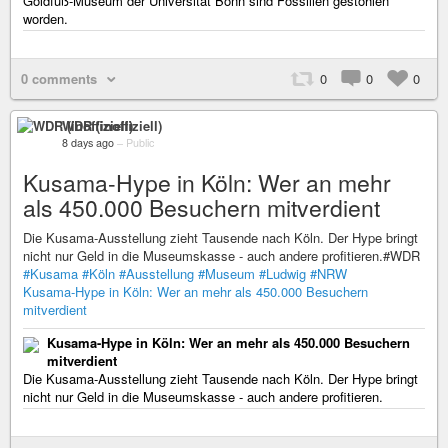
Goldfuß-Museum der Universität Bonn sind Fossilien gestohlen
worden.
0 comments
0
0
0
WDR (inoffiziell)
8 days ago
–
Public
Kusama-Hype in Köln: Wer an mehr
als 450.000 Besuchern mitverdient
Die Kusama-Ausstellung zieht Tausende nach Köln. Der Hype bringt
nicht nur Geld in die Museumskasse - auch andere profitieren.#WDR
#Kusama
#Köln
#Ausstellung
#Museum
#Ludwig
#NRW
Kusama-Hype in Köln: Wer an mehr als 450.000 Besuchern
mitverdient
Kusama-Hype in Köln: Wer an mehr als 450.000 Besuchern
mitverdient
Die Kusama-Ausstellung zieht Tausende nach Köln. Der Hype bringt
nicht nur Geld in die Museumskasse - auch andere profitieren.