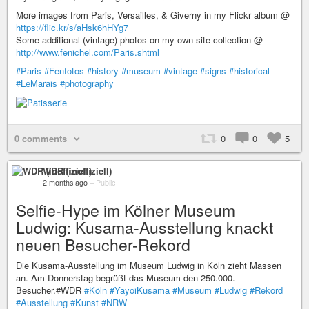
More images from Paris, Versailles, & Giverny in my Flickr album @
https://flic.kr/s/aHsk6hHYg7
Some additional (vintage) photos on my own site collection @
http://www.fenichel.com/Paris.shtml
#Paris
#Fenfotos
#history
#museum
#vintage
#signs
#historical
#LeMarais
#photography
0 comments
0
0
5
WDR (inoffiziell)
2 months ago
–
Public
Selfie-Hype im Kölner Museum
Ludwig: Kusama-Ausstellung knackt
neuen Besucher-Rekord
Die Kusama-Ausstellung im Museum Ludwig in Köln zieht Massen
an. Am Donnerstag begrüßt das Museum den 250.000.
Besucher.#WDR
#Köln
#YayoiKusama
#Museum
#Ludwig
#Rekord
#Ausstellung
#Kunst
#NRW