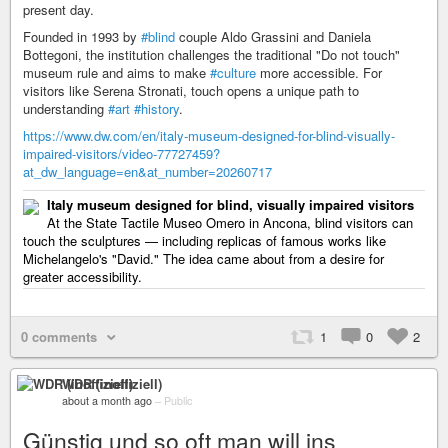
present day.
Founded in 1993 by
#blind
couple Aldo Grassini and Daniela
Bottegoni, the institution challenges the traditional "Do not touch"
museum rule and aims to make
#culture
more accessible. For
visitors like Serena Stronati, touch opens a unique path to
understanding
#art
#history
.
https://www.dw.com/en/italy-museum-designed-for-blind-visually-
impaired-visitors/video-77727459?
at_dw_language=en&at_number=20260717
Italy museum designed for blind, visually impaired visitors
At the State Tactile Museo Omero in Ancona, blind visitors can
touch the sculptures — including replicas of famous works like
Michelangelo's "David." The idea came about from a desire for
greater accessibility.
0 comments
1
0
2
WDR (inoffiziell)
about a month ago
–
Public
Günstig und so oft man will ins