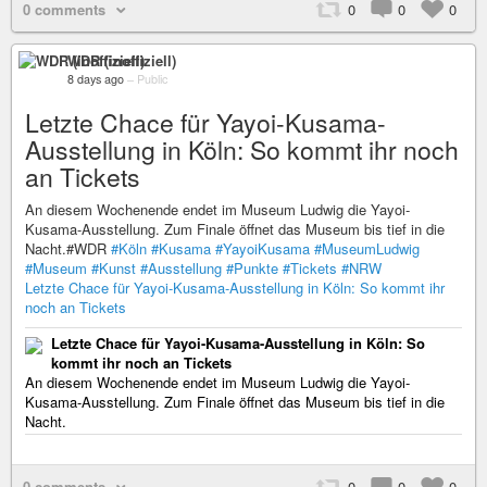
0 comments
0
0
0
WDR (inoffiziell)
8 days ago
–
Public
Letzte Chace für Yayoi-Kusama-
Ausstellung in Köln: So kommt ihr noch
an Tickets
An diesem Wochenende endet im Museum Ludwig die Yayoi-
Kusama-Ausstellung. Zum Finale öffnet das Museum bis tief in die
Nacht.#WDR
#Köln
#Kusama
#YayoiKusama
#MuseumLudwig
#Museum
#Kunst
#Ausstellung
#Punkte
#Tickets
#NRW
Letzte Chace für Yayoi-Kusama-Ausstellung in Köln: So kommt ihr
noch an Tickets
Letzte Chace für Yayoi-Kusama-Ausstellung in Köln: So
kommt ihr noch an Tickets
An diesem Wochenende endet im Museum Ludwig die Yayoi-
Kusama-Ausstellung. Zum Finale öffnet das Museum bis tief in die
Nacht.
0 comments
0
0
0