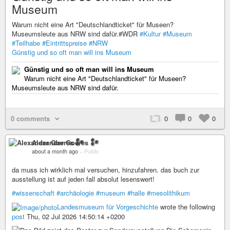
Museum
Warum nicht eine Art "Deutschlandticket" für Museen?
Museumsleute aus NRW sind dafür.#WDR
#Kultur
#Museum
#Teilhabe
#Eintrittspreise
#NRW
Günstig und so oft man will ins Museum
Günstig und so oft man will ins Museum
Warum nicht eine Art "Deutschlandticket" für Museen?
Museumsleute aus NRW sind dafür.
0 comments
0
0
0
Alexander Goeres 𒀯
about a month ago
–
Public
da muss ich wirklich mal versuchen, hinzufahren. das buch zur
ausstellung ist auf jeden fall absolut lesenswert!
#wissenschaft
#archäologie
#museum
#halle
#mesolithikum
Landesmuseum für Vorgeschichte
wrote the following
post
Thu, 02 Jul 2026 14:50:14 +0200