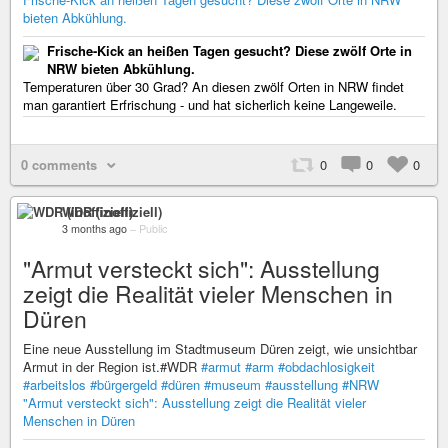
bieten Abkühlung.
Frische-Kick an heißen Tagen gesucht? Diese zwölf Orte in
NRW bieten Abkühlung.
Temperaturen über 30 Grad? An diesen zwölf Orten in NRW findet
man garantiert Erfrischung - und hat sicherlich keine Langeweile.
0 comments
0
0
0
WDR (inoffiziell)
3 months ago
–
Public
"Armut versteckt sich": Ausstellung
zeigt die Realität vieler Menschen in
Düren
Eine neue Ausstellung im Stadtmuseum Düren zeigt, wie unsichtbar
Armut in der Region ist.#WDR
#armut
#arm
#obdachlosigkeit
#arbeitslos
#bürgergeld
#düren
#museum
#ausstellung
#NRW
"Armut versteckt sich": Ausstellung zeigt die Realität vieler
Menschen in Düren