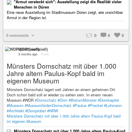
"Armut versteckt sich": Ausstellung zeigt die Realität vieler
Menschen in Düren
Eine neue Ausstellung im Stadtmuseum Düren zeigt, wie unsichtbar
Armut in der Region ist.
0 comments
0
0
0
WDR (inoffiziell)
3 months ago
–
Public
Münsters Domschatz mit über 1.000
Jahre altem Paulus-Kopf bald im
eigenen Museum
Münsters Domschatz lagert seit Jahren an einem geheimen Ort.
Doch schon bald soll er wieder zu sehen sein. In einem neuen
Museum.#WDR
#Domschatz
#Dom
#BistumMünster
#Domkapitel
#Museum
#MuseumfürdenDomschatz
#Paulus
#Preckel
#Lohmann
#Architekt
#Domprobst
#NRW
Münsters Domschatz mit über 1.000 Jahre altem Paulus-Kopf bald
im eigenen Museum
Münsters Domschatz mit über 1.000 Jahre altem Paulus-Kopf