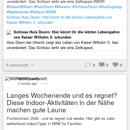
unverändert. Das Schloss wirkt wie eine Zeitkapsel.#WDR
#KaiserWilhelm
#HuisDoorn
#Museum
#SchlossDoorn
#Ausflugstipp
#Niederlande
#Holland
#NRW
Schloss Huis Doorn: Hier könnt ihr die letzten Lebensjahre von
Kaiser Wilhelm II. erkunden
Schloss Huis Doorn: Hier könnt ihr die letzten Lebensjahre
von Kaiser Wilhelm II. erkunden
Huis Doorn bei Utrecht zeigt das Leben von Kaiser Wilhelm II. fast
unverändert. Das Schloss wirkt wie eine Zeitkapsel.
0 comments
0
0
0
WDR (inoffiziell)
2 months ago
–
Public
Langes Wochenende und es regnet?
Diese Indoor-Aktivitäten in der Nähe
machen gute Laune
Fronleichnam 2026 - und es regnet mal wieder. Hier gibt es viele
wetterfeste Indoor-Tipps in NRW für Familien.