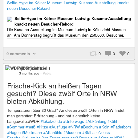
Selfie-Hype im Kölner Museum Ludwig: Kusama-Ausstellung knackt
neuen Besucher-Rekord
Selfie-Hype im Kölner Museum Ludwig: Kusama-Ausstellung
knackt neuen Besucher-Rekord
Die Kusama-Ausstellung im Museum Ludwig in Köln zieht Massen
an. Am Donnerstag begrüßt das Museum den 250.000. Besucher.
0 comments
0
0
0
WDR (inoffiziell)
3 months ago
–
Public
Frische-Kick an heißen Tagen
gesucht? Diese zwölf Orte in NRW
bieten Abkühlung.
Temperaturen über 30 Grad? An diesen zwölf Orten in NRW findet
man garantiert Erfrischung - und hat sicherlich keine
Langeweile.#WDR
#lokalzeitde
#Unterwegs
#Abkühlung
#kühl
#Sommer
#heiß
#Hitze
#Ausflüge
#NRW
#Bochum
#Köln
#Paderborn
#Hagen
#Mettmann
#Attahöhle
#Museum
#SkihalleNeuss
Frische-Kick an heißen Tagen gesucht? Diese zwölf Orte in NRW