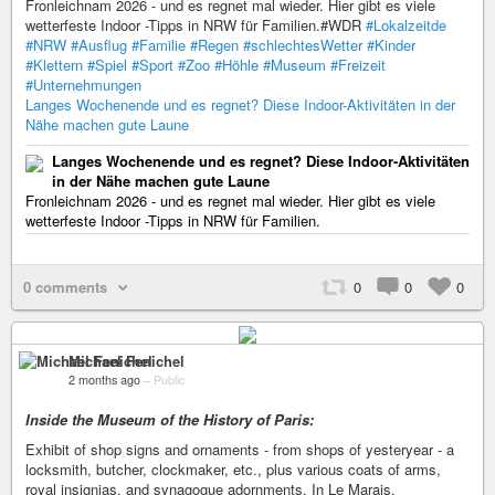
Fronleichnam 2026 - und es regnet mal wieder. Hier gibt es viele
wetterfeste Indoor -Tipps in NRW für Familien.#WDR
#Lokalzeitde
#NRW
#Ausflug
#Familie
#Regen
#schlechtesWetter
#Kinder
#Klettern
#Spiel
#Sport
#Zoo
#Höhle
#Museum
#Freizeit
#Unternehmungen
Langes Wochenende und es regnet? Diese Indoor-Aktivitäten in der
Nähe machen gute Laune
Langes Wochenende und es regnet? Diese Indoor-Aktivitäten
in der Nähe machen gute Laune
Fronleichnam 2026 - und es regnet mal wieder. Hier gibt es viele
wetterfeste Indoor -Tipps in NRW für Familien.
0 comments
0
0
0
Michael Fenichel
2 months ago
–
Public
Inside the Museum of the History of Paris:
Exhibit of shop signs and ornaments - from shops of yesteryear - a
locksmith, butcher, clockmaker, etc., plus various coats of arms,
royal insignias, and synagogue adornments. In Le Marais.