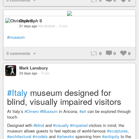
Christoph S
21 days ago
Via mobile
–
Public
#museum
0 comments
0
0
9
Mark Lansbury
23 days ago
–
Public
#Italy
museum designed for
blind, visually impaired visitors
At Italy’s
#Omero
#Museum
in Ancona,
#art
can be explored through
touch.
Designed with
#blind
and
#visually
#impaired
visitors in mind, the
museum allows guests to feel replicas of world-famous
#sculptures
,
#architectural
#models
and
#artworks
spanning from
#antiquity
to the