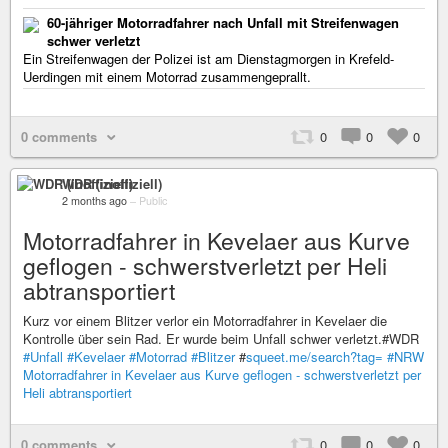
60-jähriger Motorradfahrer nach Unfall mit Streifenwagen
schwer verletzt
Ein Streifenwagen der Polizei ist am Dienstagmorgen in Krefeld-
Uerdingen mit einem Motorrad zusammengeprallt.
0 comments
0
0
0
WDR (inoffiziell)
2 months ago
–
Public
Motorradfahrer in Kevelaer aus Kurve
geflogen - schwerstverletzt per Heli
abtransportiert
Kurz vor einem Blitzer verlor ein Motorradfahrer in Kevelaer die
Kontrolle über sein Rad. Er wurde beim Unfall schwer verletzt.#WDR
#Unfall
#Kevelaer
#Motorrad
#Blitzer
#
squeet.me/search?tag=
#NRW
Motorradfahrer in Kevelaer aus Kurve geflogen - schwerstverletzt per
Heli abtransportiert
0 comments
0
0
0