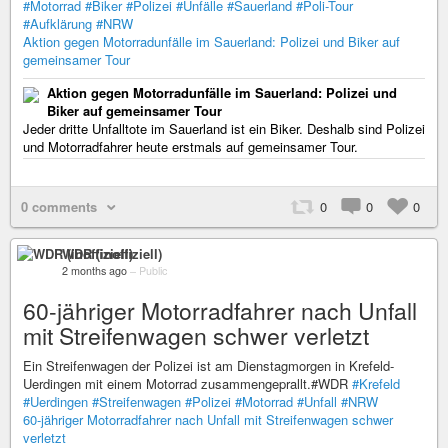
#Motorrad
#Biker
#Polizei
#Unfälle
#Sauerland
#Poli-Tour
#Aufklärung
#NRW
Aktion gegen Motorradunfälle im Sauerland: Polizei und Biker auf
gemeinsamer Tour
Aktion gegen Motorradunfälle im Sauerland: Polizei und
Biker auf gemeinsamer Tour
Jeder dritte Unfalltote im Sauerland ist ein Biker. Deshalb sind Polizei
und Motorradfahrer heute erstmals auf gemeinsamer Tour.
0 comments
0
0
0
WDR (inoffiziell)
2 months ago
–
Public
60-jähriger Motorradfahrer nach Unfall
mit Streifenwagen schwer verletzt
Ein Streifenwagen der Polizei ist am Dienstagmorgen in Krefeld-
Uerdingen mit einem Motorrad zusammengeprallt.#WDR
#Krefeld
#Uerdingen
#Streifenwagen
#Polizei
#Motorrad
#Unfall
#NRW
60-jähriger Motorradfahrer nach Unfall mit Streifenwagen schwer
verletzt