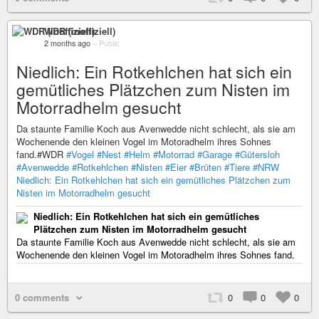
WDR (inoffiziell)
2 months ago
–
Public
Niedlich: Ein Rotkehlchen hat sich ein
gemütliches Plätzchen zum Nisten im
Motorradhelm gesucht
Da staunte Familie Koch aus Avenwedde nicht schlecht, als sie am
Wochenende den kleinen Vogel im Motoradhelm ihres Sohnes
fand.#WDR
#Vogel
#Nest
#Helm
#Motorrad
#Garage
#Gütersloh
#Avenwedde
#Rotkehlchen
#Nisten
#Eier
#Brüten
#Tiere
#NRW
Niedlich: Ein Rotkehlchen hat sich ein gemütliches Plätzchen zum
Nisten im Motorradhelm gesucht
Niedlich: Ein Rotkehlchen hat sich ein gemütliches
Plätzchen zum Nisten im Motorradhelm gesucht
Da staunte Familie Koch aus Avenwedde nicht schlecht, als sie am
Wochenende den kleinen Vogel im Motoradhelm ihres Sohnes fand.
0 comments
0
0
0