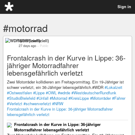
Sign in
#motorrad
WDR (inoffiziell)
27 days ago
–
Public
Frontalcrash in der Kurve in Lippe: 36-
jähriger Motorradfahrer
lebensgefährlich verletzt
Zwei Motorräder kollidieren am Freitagvormittag. Ein 19-Jähriger ist
schwer verletzt, ein 36-Jähriger lebensgefährlich.#WDR
#Lokalzeit
#Ostwestfalen
#Lippe
#OWL
#wdrde
#WestdeutscherRundfunk
#StudioBielefeld
#Unfall
#Motorrad
#KreisLippe
#Motorräder
#Fahrer
#Verletzt
#schwerverletzt
#NRW
Frontalcrash in der Kurve in Lippe: 36-jähriger Motorradfahrer
lebensgefährlich verletzt
Frontalcrash in der Kurve in Lippe: 36-jähriger
Motorradfahrer lebensgefährlich verletzt