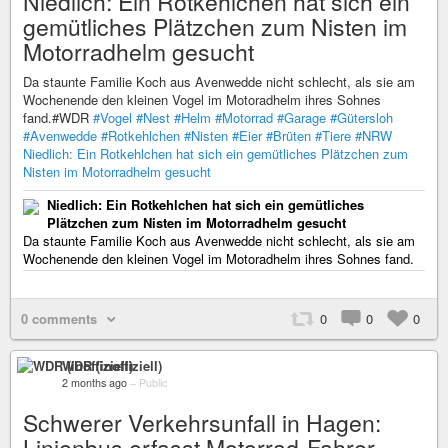
Niedlich: Ein Rotkehlchen hat sich ein
gemütliches Plätzchen zum Nisten im
Motorradhelm gesucht
Da staunte Familie Koch aus Avenwedde nicht schlecht, als sie am
Wochenende den kleinen Vogel im Motoradhelm ihres Sohnes
fand.#WDR
#Vogel
#Nest
#Helm
#Motorrad
#Garage
#Gütersloh
#Avenwedde
#Rotkehlchen
#Nisten
#Eier
#Brüten
#Tiere
#NRW
Niedlich: Ein Rotkehlchen hat sich ein gemütliches Plätzchen zum
Nisten im Motorradhelm gesucht
Niedlich: Ein Rotkehlchen hat sich ein gemütliches
Plätzchen zum Nisten im Motorradhelm gesucht
Da staunte Familie Koch aus Avenwedde nicht schlecht, als sie am
Wochenende den kleinen Vogel im Motoradhelm ihres Sohnes fand.
0 comments
0
0
0
WDR (inoffiziell)
2 months ago
–
Public
Schwerer Verkehrsunfall in Hagen:
Linienbus erfasst Motorrad-Fahrer