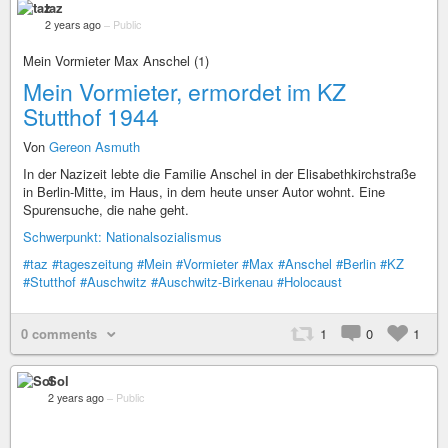
taz
2 years ago
–
Public
Mein Vormieter Max Anschel (1)
Mein Vormieter, ermordet im KZ
Stutthof 1944
Von
Gereon Asmuth
In der Nazizeit lebte die Familie Anschel in der Elisabethkirchstraße
in Berlin-Mitte, im Haus, in dem heute unser Autor wohnt. Eine
Spurensuche, die nahe geht.
Schwerpunkt: Nationalsozialismus
#taz
#tageszeitung
#Mein
#Vormieter
#Max
#Anschel
#Berlin
#KZ
#Stutthof
#Auschwitz
#Auschwitz-Birkenau
#Holocaust
0 comments
1
0
1
Sol
2 years ago
–
Public