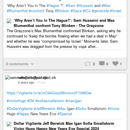
‘Why Aren’t You in The
#Hague
?’:
#Sam
#Husseini
and
#Max
#Blumenthal
#confront
Tony
#Blinken
#Gaza
#ICJ
#genocide
#Israel
‘Why Aren’t You in The Hague?’: Sam Husseini and Max
Blumenthal confront Tony Blinken - The Grayzone
The Grayzone’s Max Blumenthal confronted Blinken, asking why he
continued to “keep the bombs flowing when we had a deal in May”
and whether he was “compromised by Israel.” Moments later, Sam
Husseini was dragged from the presser by cops after...
0 comments
3
0
1
ramnath@nerdpol.ch
2 years ago
–
Public
https://vigilante.tv/w/mC94GocpWrcimxoF7396Gw
#victorhugo
#DV
#sofiasmallstorm
#maxigan
#DollarVigilante
#JeffBerwick
#Max
Igan
#Sofia
Smallstorm
#Victor
Hugo
#Happy
New Years Eve
#Special
Dollar Vigilante Jeff Berwick Max Igan Sofia Smallstorm
Victor Hugo Happy New Years Eve Special 2024