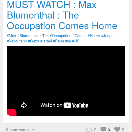
MUST WATCH : Max
Blumenthal : The
Occupation Comes Home
#Max
#Blumenthal
: The
#Occupation
#Comes
#Home
#Judge
#Napolitano
#Gaza
#Israel
#Palestine
#US
0 comments
0
0
2