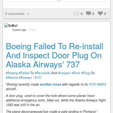
0 comments
0
0
2
Sol
3 years ago
–
Public
Boeing Failed To Re-install
And Inspect Door Plug On
Alaska Airways' 737
#Boeing
#Failed
To
#Re-install
And
#Inspect
#Door
#Plug
On
#Alaska
#Airways
'
#737
"
Boeing recently made
another mess
with regards to its
#737
#MAX
aircraft.
A door plug, used to cover the hole where some planes have
additional emergency exits, blew out, while the Alaska Airways flight
1282 was still in the air.
The plane decompressed but made a safe landing in Portland.
"