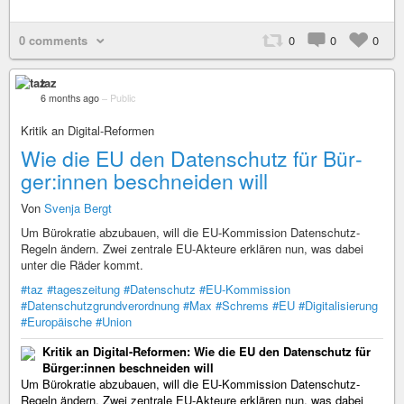
0 comments
0
0
0
taz
6 months ago
–
Public
Kritik an Digital-Reformen
Wie die EU den Datenschutz für Bür­
ge­r:in­nen beschneiden will
Von
Svenja Bergt
Um Bürokratie abzubauen, will die EU-Kommission Datenschutz-
Regeln ändern. Zwei zentrale EU-Akteure erklären nun, was dabei
unter die Räder kommt.
#taz
#tageszeitung
#Datenschutz
#EU-Kommission
#Datenschutzgrundverordnung
#Max
#Schrems
#EU
#Digitalisierung
#Europäische
#Union
Kritik an Digital-Reformen: Wie die EU den Datenschutz für
Bür­ge­r:in­nen beschneiden will
Um Bürokratie abzubauen, will die EU-Kommission Datenschutz-
Regeln ändern. Zwei zentrale EU-Akteure erklären nun, was dabei