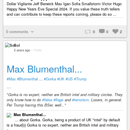
Dollar Vigilante Jeff Berwick Max Igan Sofia Smallstorm Victor Hugo
Happy New Years Eve Special 2024. If you value these truth tellers
and can contribute to keep these reports coming, please do so ...
0 comments
0
0
2
Sol
2 years ago
–
Public
Max Blumenthal...
#Max
#Blumenthal
...
#Gorka
#UK
#US
#Trump
....
"
Gorka is no expert, neither are British intel and military circles. They
only know how to do
#false
#flags
and
#terrorism
. Losers, in general.
Per Trump having this BSer, well...
"
Max Blumenthal...
... about Gorka. Gorka, being a product of UK "intel" by default
is a fraud))) Gorka is no expert, neither are British intel and military