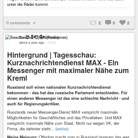
unter die Räder kommt.
0 comments
2
0
2
Sascha 😈 𒀯 (Fediverse)
about a year ago
–
Public
Hintergrund | Tagesschau:
Kurznachrichtendienst MAX - Ein
Messenger mit maximaler Nähe zum
Kreml
Russland soll einen nationalen Kurznachrichtendienst
bekommen - das hat das russische Parlament entschieden. Für
einen anderen Messenger ist das eine schlechte Nachricht - und
auch für Regierungskritiker.
Russlands neuer Messenger-Dienst MAX verspricht maximale
Möglichkeiten für Geschäftliches und das Privatleben. Und MAX
verspricht maximale Nähe zum Staat. Nicht nur wegen VK, der
Firma, die dahinter steht... (
weiter
)
Meine Meinung:
Offenbar macht man in Russland langsam das was