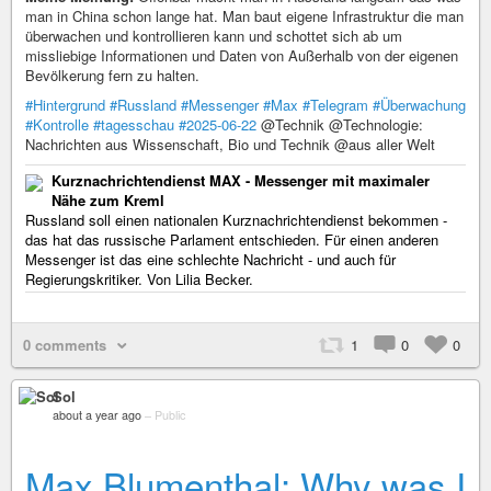
man in China schon lange hat. Man baut eigene Infrastruktur die man
überwachen und kontrollieren kann und schottet sich ab um
missliebige Informationen und Daten von Außerhalb von der eigenen
Bevölkerung fern zu halten.
#Hintergrund
#Russland
#Messenger
#Max
#Telegram
#Überwachung
#Kontrolle
#tagesschau
#2025-06-22
@Technik @Technologie:
Nachrichten aus Wissenschaft, Bio und Technik @aus aller Welt
Kurznachrichtendienst MAX - Messenger mit maximaler
Nähe zum Kreml
Russland soll einen nationalen Kurznachrichtendienst bekommen -
das hat das russische Parlament entschieden. Für einen anderen
Messenger ist das eine schlechte Nachricht - und auch für
Regierungskritiker. Von Lilia Becker.
0 comments
1
0
0
Sol
about a year ago
–
Public
Max Blumenthal: Why was I