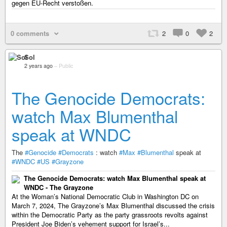
gegen EU-Recht verstoßen.
0 comments
2
0
2
Sol
2 years ago
–
Public
The Genocide Democrats:
watch Max Blumenthal
speak at WNDC
The
#Genocide
#Democrats
: watch
#Max
#Blumenthal
speak at
#WNDC
#US
#Grayzone
The Genocide Democrats: watch Max Blumenthal speak at
WNDC - The Grayzone
At the Woman’s National Democratic Club in Washington DC on
March 7, 2024, The Grayzone’s Max Blumenthal discussed the crisis
within the Democratic Party as the party grassroots revolts against
President Joe Biden’s vehement support for Israel’s...