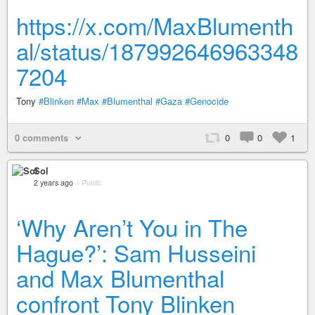
https://x.com/MaxBlumenth
al/status/187992646963348
7204
Tony
#Blinken
#Max
#Blumenthal
#Gaza
#Genocide
0 comments
0
0
1
Sol
2 years ago
–
Public
‘Why Aren’t You in The
Hague?’: Sam Husseini
and Max Blumenthal
confront Tony Blinken