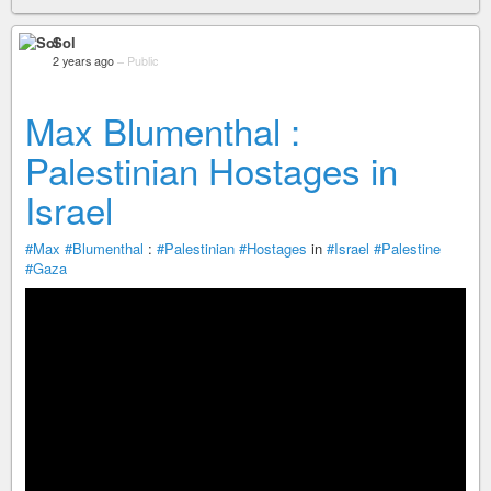
Sol
2 years ago
–
Public
Max Blumenthal :
Palestinian Hostages in
Israel
#Max
#Blumenthal
:
#Palestinian
#Hostages
in
#Israel
#Palestine
#Gaza