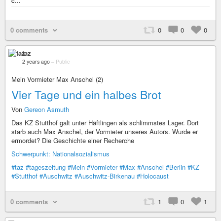
c...
0 comments
0
0
0
taz
2 years ago
–
Public
Mein Vormieter Max Anschel (2)
Vier Tage und ein halbes Brot
Von
Gereon Asmuth
Das KZ Stutthof galt unter Häftlingen als schlimmstes Lager. Dort
starb auch Max Anschel, der Vormieter unseres Autors. Wurde er
ermordet? Die Geschichte einer Recherche
Schwerpunkt: Nationalsozialismus
#taz
#tageszeitung
#Mein
#Vormieter
#Max
#Anschel
#Berlin
#KZ
#Stutthof
#Auschwitz
#Auschwitz-Birkenau
#Holocaust
0 comments
1
0
1