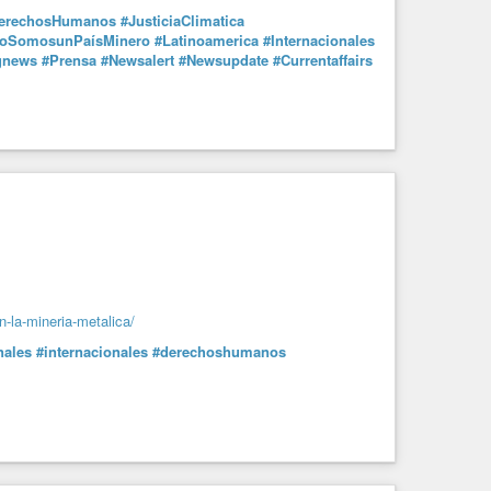
erechosHumanos
#JusticiaClimatica
oSomosunPaísMinero
#Latinoamerica
#Internacionales
gnews
#Prensa
#Newsalert
#Newsupdate
#Currentaffairs
-la-mineria-metalica/
nales
#internacionales
#derechoshumanos