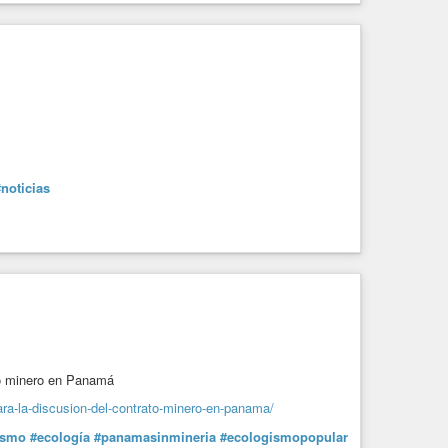
#noticias
to minero en Panamá
ara-la-discusion-del-contrato-minero-en-panama/
ismo
#ecología
#panamasinmineria
#ecologismopopular