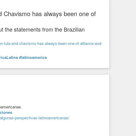
nd Chavismo has always been one of
ut the statements from the Brazilian
en-lula-and-chavismo-has-always-been-one-of-alliance-and-
icaLatina
#latinoamerica
noamericanas.
iciones
s-algunas-perspectivas-latinoamericanas/