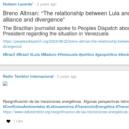
Hudson Lacerda*
-
2 years ago
Breno Altman: “The relationship between Lula a
alliance and divergence”
The Brazilian journalist spoke to Peoples Dispatch abo
President regarding the situation in Venezuela
https://peoplesdispatch.org/2024/08/22/breno-altman-the-relationship-betwe
divergence/
#Brazil
#Brasil
#Lula
#Maduro
#Venezuela
#politics
#geopolitics
#Amér
Radio Temblor Internacional
-
2 years ago
Resignificación de las transiciones energéticas. Algunas perspectivas lati
#ConflictosAmbientales
#Latinoamerica
#TransiciónEnergética
#Trans
https://www.radiotemblor.org/resignificacion-de-las-transiciones-energetica
1 Like