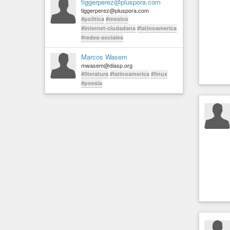
tiggerperez@pluspora.com
tiggerperez@pluspora.com
#politica
#mexico
#internet-ciudadana
#latinoamerica
#redes-sociales
Marcos Wasem
mwasem@diasp.org
#literatura
#latinoamerica
#linux
#poesia