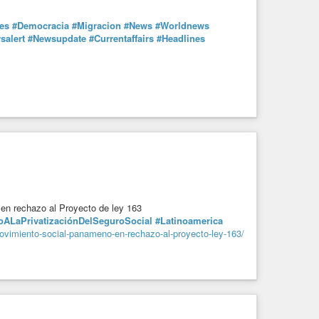
les
#Democracia
#Migracion
#News
#Worldnews
salert
#Newsupdate
#Currentaffairs
#Headlines
en rechazo al Proyecto de ley 163
oALaPrivatizaciónDelSeguroSocial
#Latinoamerica
movimiento-social-panameno-en-rechazo-al-proyecto-ley-163/