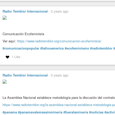
Radio Temblor Internacional
-
2 years ago
Comunicación Ecofeminista
Ver aquí:
https://www.radiotemblor.org/comunicacion-ecofeminista/
#comunicacionpopular
#latinoamerica
#ecofeminismo
#radiotemblor
1 Like
Radio Temblor Internacional
-
3 years ago
La Asamblea Nacional establece metodología para la discusión del contra
https://www.radiotemblor.org/la-asamblea-nacional-establece-metodologia-p
#panama
#panamavalemassinmineria
#fueralamineria
#noticias
#activ