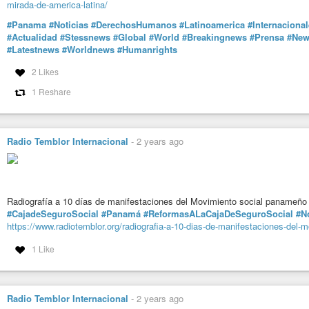
mirada-de-america-latina/
#Panama
#Noticias
#DerechosHumanos
#Latinoamerica
#Internaciona
#Actualidad
#Stessnews
#Global
#World
#Breakingnews
#Prensa
#New
#Latestnews
#Worldnews
#Humanrights
2 Likes
1 Reshare
Radio Temblor Internacional
-
2 years ago
Radiografía a 10 días de manifestaciones del Movimiento social panameño 
#CajadeSeguroSocial
#Panamá
#ReformasALaCajaDeSeguroSocial
#N
https://www.radiotemblor.org/radiografia-a-10-dias-de-manifestaciones-del-
1 Like
Radio Temblor Internacional
-
2 years ago