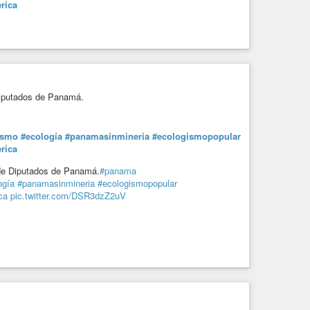
rica
Diputados de Panamá.
ismo
#ecología
#panamasinmineria
#ecologismopopular
rica
 de Diputados de Panamá.
#panama
ogía
#panamasinmineria
#ecologismopopular
ca
pic.twitter.com/DSR3dzZ2uV