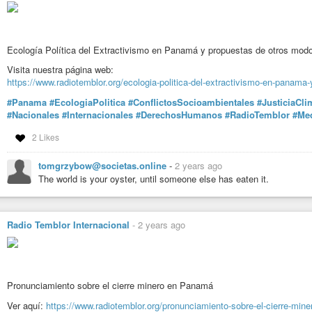
Ecología Política del Extractivismo en Panamá y propuestas de otros mod
Visita nuestra página web:
https://www.radiotemblor.org/ecologia-politica-del-extractivismo-en-panama
#Panama
#EcologiaPolitica
#ConflictosSocioambientales
#JusticiaCli
#Nacionales
#Internacionales
#DerechosHumanos
#RadioTemblor
#Med
2 Likes
tomgrzybow@societas.online
-
2 years ago
The world is your oyster, until someone else has eaten it.
Radio Temblor Internacional
-
2 years ago
Pronunciamiento sobre el cierre minero en Panamá
Ver aquí:
https://www.radiotemblor.org/pronunciamiento-sobre-el-cierre-min