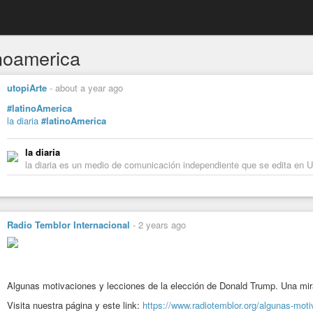
inoamerica
utopiArte
-
about a year ago
#latinoAmerica
la diaria
#latinoAmerica
la diaria
la diaria es un medio de comunicación independiente que se edita en 
Radio Temblor Internacional
-
2 years ago
Algunas motivaciones y lecciones de la elección de Donald Trump. Una mi
Visita nuestra página y este link:
https://www.radiotemblor.org/algunas-moti