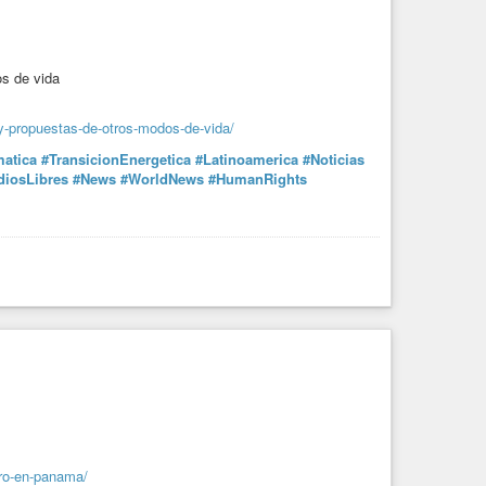
os de vida
-y-propuestas-de-otros-modos-de-vida/
matica
#TransicionEnergetica
#Latinoamerica
#Noticias
iosLibres
#News
#WorldNews
#HumanRights
ero-en-panama/