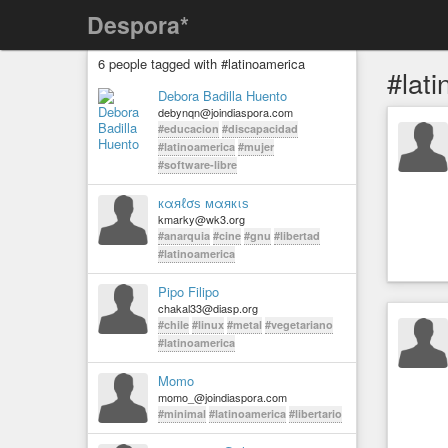
Despora*
6 people tagged with #latinoamerica
#lat
Debora Badilla Huento
debynqn@joindiaspora.com
#educacion
#discapacidad
#latinoamerica
#mujer
#software-libre
кαяℓσѕ мαякιѕ
kmarky@wk3.org
#anarquia
#cine
#gnu
#libertad
#latinoamerica
Pipo Filipo
chakal33@diasp.org
#chile
#linux
#metal
#vegetariano
#latinoamerica
Momo
momo_@joindiaspora.com
#minimal
#latinoamerica
#libertario