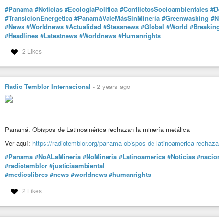
#Panama
#Noticias
#EcologiaPolitica
#ConflictosSocioambientales
#D
#TransicionEnergetica
#PanamáValeMásSinMinería
#Greenwashing
#N
#News
#Worldnews
#Actualidad
#Stessnews
#Global
#World
#Breakin
#Headlines
#Latestnews
#Worldnews
#Humanrights
2 Likes
Radio Temblor Internacional
-
2 years ago
Panamá. Obispos de Latinoamérica rechazan la minería metálica
Ver aquí:
https://radiotemblor.org/panama-obispos-de-latinoamerica-rechazan
#Panama
#NoALaMineria
#NoMineria
#Latinoamerica
#Noticias
#nacio
#radiotemblor
#justiciaambiental
#medioslibres
#news
#worldnews
#humanrights
2 Likes