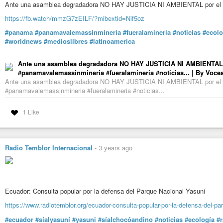
Ante una asamblea degradadora NO HAY JUSTICIA NI AMBIENTAL por el n
https://fb.watch/mmzG7zEILF/?mibextid=Nif5oz
#panama
#panamavalemassinmineria
#fueralamineria
#noticias
#ecolo
#worldnews
#medioslibres
#latinoamerica
Ante una asamblea degradadora NO HAY JUSTICIA NI AMBIENTAL p
#panamavalemassinmineria #fueralamineria #noticias... | By Voc
Ante una asamblea degradadora NO HAY JUSTICIA NI AMBIENTAL por el n
#panamavalemassinmineria #fueralamineria #noticias...
1 Like
Radio Temblor Internacional
-
3 years ago
Ecuador: Consulta popular por la defensa del Parque Nacional Yasuní
https://www.radiotemblor.org/ecuador-consulta-popular-por-la-defensa-del-pa
#ecuador
#síalyasuní
#yasuni
#síalchocóandino
#noticias
#ecología
#