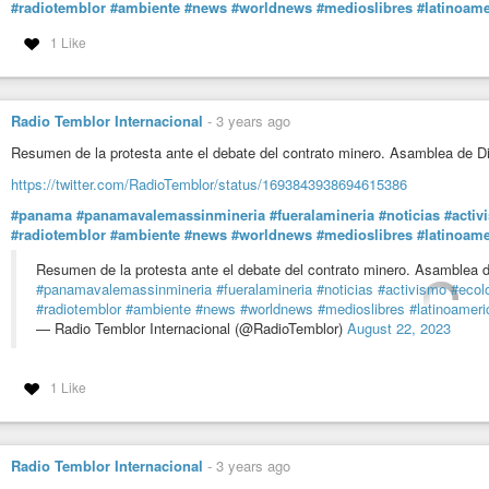
#radiotemblor
#ambiente
#news
#worldnews
#medioslibres
#latinoame
1 Like
Radio Temblor Internacional
-
3 years ago
Resumen de la protesta ante el debate del contrato minero. Asamblea de 
https://twitter.com/RadioTemblor/status/1693843938694615386
#panama
#panamavalemassinmineria
#fueralamineria
#noticias
#activ
#radiotemblor
#ambiente
#news
#worldnews
#medioslibres
#latinoame
Resumen de la protesta ante el debate del contrato minero. Asamblea
#panamavalemassinmineria
#fueralamineria
#noticias
#activismo
#ecol
#radiotemblor
#ambiente
#news
#worldnews
#medioslibres
#latinoameri
— Radio Temblor Internacional (@RadioTemblor)
August 22, 2023
1 Like
Radio Temblor Internacional
-
3 years ago