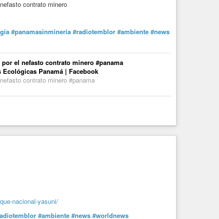
efasto contrato minero
gía
#panamasinmineria
#radiotemblor
#ambiente
#news
or el nefasto contrato minero #panama
es Ecológicas Panamá | Facebook
efasto contrato minero #panama
rque-nacional-yasuni/
radiotemblor
#ambiente
#news
#worldnews