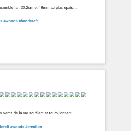
’ensemble fait 20,2cm et 16mm au plus épais…
es
#woods
#handcraft
 vents de la vie soufflent et tourbillonnent…
craft
#woods
#creation