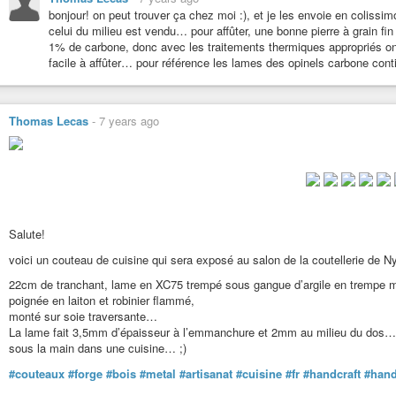
bonjour! on peut trouver ça chez moi :), et je les envoie en coliss
celui du milieu est vendu… pour affûter, une bonne pierre à grain fin
1% de carbone, donc avec les traitements thermiques appropriés ont 
facile à affûter… pour référence les lames des opinels carbone co
Thomas Lecas
-
7 years ago
Salute!
voici un couteau de cuisine qui sera exposé au salon de la coutellerie de
22cm de tranchant, lame en XC75 trempé sous gangue d’argile en trempe 
poignée en laiton et robinier flammé,
monté sur soie traversante…
La lame fait 3,5mm d’épaisseur à l’emmanchure et 2mm au milieu du dos… u
sous la main dans une cuisine… ;)
#couteaux
#forge
#bois
#metal
#artisanat
#cuisine
#fr
#handcraft
#han