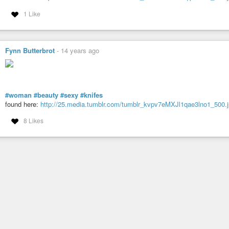
1 Like
Fynn Butterbrot
-
14 years ago
#woman
#beauty
#sexy
#knifes
found here:
http://25.media.tumblr.com/tumblr_kvpv7eMXJl1qae3lno1_500.
8 Likes