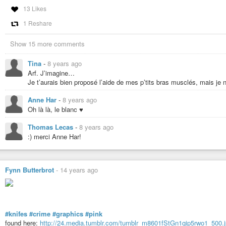
13 Likes
1 Reshare
Show 15 more comments
Tina
-
8 years ago
Arf. J’imagine…
Je t’aurais bien proposé l’aide de mes p’tits bras musclés, mais je
Anne Har
-
8 years ago
Oh là là, le blanc ♥
Thomas Lecas
-
8 years ago
:) merci Anne Har!
Fynn Butterbrot
-
14 years ago
#knifes
#crime
#graphics
#pink
found here:
http://24.media.tumblr.com/tumblr_m8601fStGn1qip5rwo1_500.