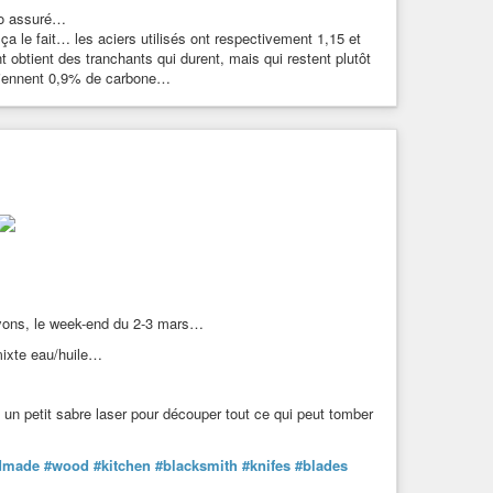
imo assuré…
 ça le fait… les aciers utilisés ont respectivement 1,15 et
obtient des tranchants qui durent, mais qui restent plutôt
ntiennent 0,9% de carbone…
 Nyons, le week-end du 2-3 mars…
mixte eau/huile…
n petit sabre laser pour découper tout ce qui peut tomber
dmade
#wood
#kitchen
#blacksmith
#knifes
#blades