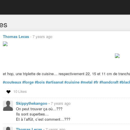
fes
Thomas Lecas
-
7 years ago
et hop, une triplette de cuisine… respectivement 22, 15 et 11 cm de trancha
#couteaux
#forge
#bois
#artisanat
#cuisine
#metal
#fr
#handcraft
#blac
10 Likes
Skippythekangoo
-
7 years ago
On peut trouver ça où…???
Ils sont superbes…
Et à l’affût, c’est comment…???
Thomas Lecas
-
7 years ago