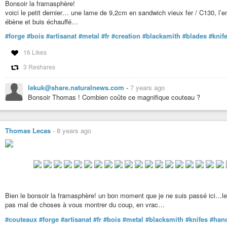
Bonsoir la framasphère!
voici le petit dernier… une lame de 9,2cm en sandwich vieux fer / C130, l
ébène et buis échauffé…
#forge
#bois
#artisanat
#metal
#fr
#creation
#blacksmith
#blades
#knif
16 Likes
3 Reshares
lekuk@share.naturalnews.com
-
7 years ago
Bonsoir Thomas ! Combien coûte ce magnifique couteau ?
Thomas Lecas
-
8 years ago
Bien le bonsoir la framasphère! un bon moment que je ne suis passé ici…les
pas mal de choses à vous montrer du coup, en vrac…
#couteaux
#forge
#artisanat
#fr
#bois
#metal
#blacksmith
#knifes
#hand