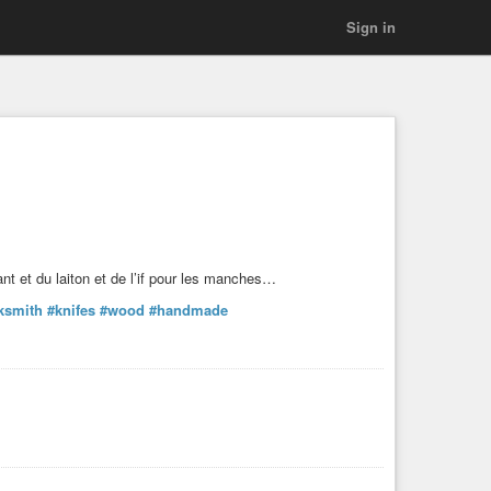
Sign in
nt et du laiton et de l’if pour les manches…
ksmith
#knifes
#wood
#handmade