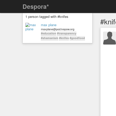
Despora*
1 person tagged with #knifes
#kni
max plane
maxplane@pod.kepow.org
#education
#transparency
#shamanism
#knifes
#goodfood