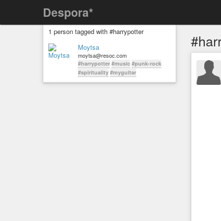
Despora*
1 person tagged with #harrypotter
#har
Moytsa
moytsa@resoc.com
#harrypotter
#music
#punk-rock
#spirituality
#myguitar