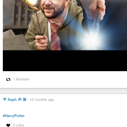
1 Reshare
🌴 Seph 💭 👾
-
10 months ago
#HarryPotter
2 Likes