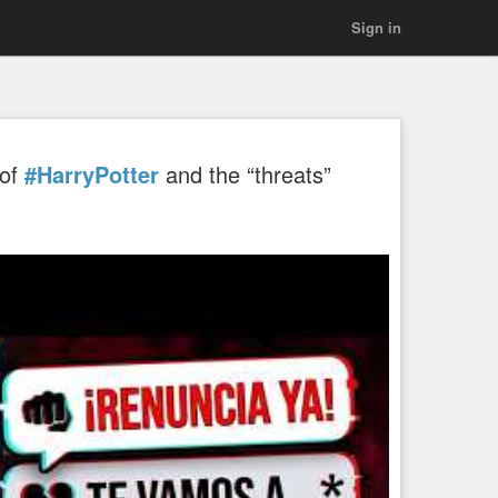
Sign in
 of
#HarryPotter
and the “threats”