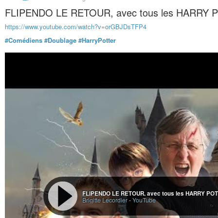
FLIPENDO LE RETOUR, avec tous les HARRY PO
https://www.youtube.com/watch?v=orGBJDsTFP4
#Comédiens
#Doublage
#HarryPotter
FLIPENDO LE RETOUR, avec tous les HARRY POTT
Brigitte Lecordier
-
YouTube