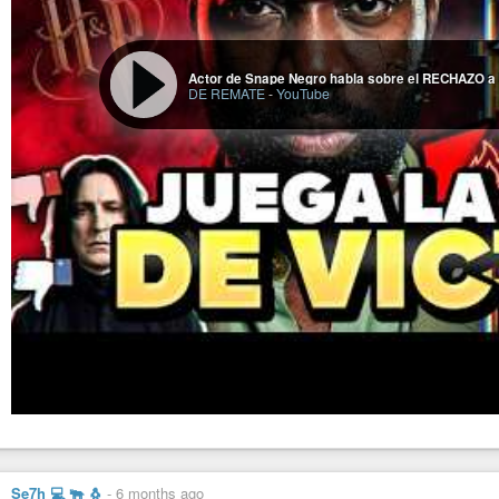
Actor de Snape Negro habla sobre el RECHAZO a 
DE REMATE
-
YouTube
Se7h 💻 🐃 🐧
-
6 months ago