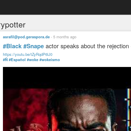
rypotter
asrafil@pod.geraspora.de
-
5 months ago
#Black
#Snape
actor speaks about the rejection
https://youtu.be/tZyRqdP6lJ0
#Ñ
#Español
#woke
#wokeismo