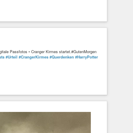
igitale Passfotos • Cranger Kirmes startet.#GutenMorgen
sts
#Urteil
#CrangerKirmes
#Querdenken
#HarryPotter