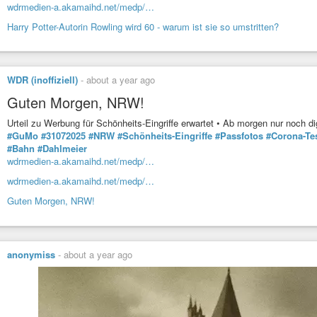
wdrmedien-a.akamaihd.net/medp/…
Harry Potter-Autorin Rowling wird 60 - warum ist sie so umstritten?
WDR (inoffiziell)
-
about a year ago
Guten Morgen, NRW!
Urteil zu Werbung für Schönheits-Eingriffe erwartet • Ab morgen nur noch d
#GuMo
#31072025
#NRW
#Schönheits-Eingriffe
#Passfotos
#Corona-Te
#Bahn
#Dahlmeier
wdrmedien-a.akamaihd.net/medp/…
wdrmedien-a.akamaihd.net/medp/…
Guten Morgen, NRW!
anonymiss
-
about a year ago