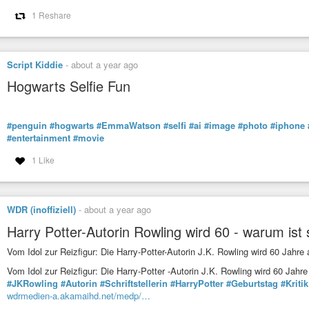
1 Reshare
Script Kiddie
-
about a year ago
Hogwarts Selfie Fun
#penguin
#hogwarts
#EmmaWatson
#selfi
#ai
#image
#photo
#iphone
#entertainment
#movie
1 Like
WDR (inoffiziell)
-
about a year ago
Harry Potter-Autorin Rowling wird 60 - warum ist 
Vom Idol zur Reizfigur: Die Harry-Potter-Autorin J.K. Rowling wird 60 Jahre al
Vom Idol zur Reizfigur: Die Harry-Potter -Autorin J.K. Rowling wird 60 Jahre
#JKRowling
#Autorin
#Schriftstellerin
#HarryPotter
#Geburtstag
#Kritik
wdrmedien-a.akamaihd.net/medp/…