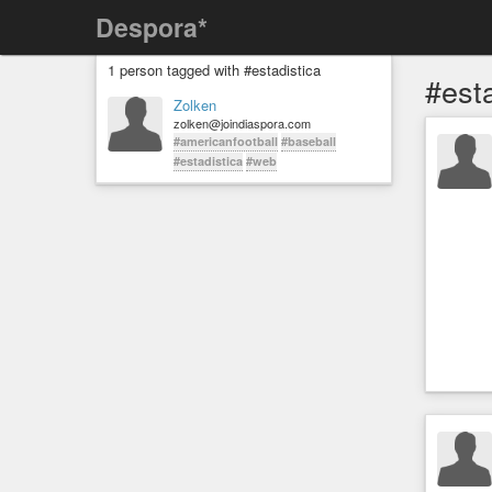
Despora*
1 person tagged with #estadistica
#esta
Zolken
zolken@joindiaspora.com
#americanfootball
#baseball
#estadistica
#web