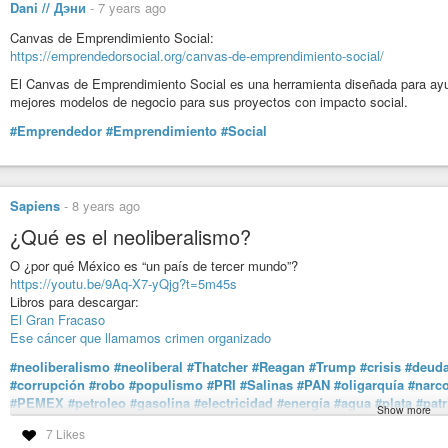
Dani // Дэни
-
7 years ago
#parábola
#cuento
#pescador
#mexicano
#banquero
#estadounidense
#emprendedor
#crecimiento
#capital
#economía
#equilibrio
#cosmovi
Canvas de Emprendimiento Social:
https://emprendedorsocial.org/canvas-de-emprendimiento-social/
El Canvas de Emprendimiento Social es una herramienta diseñada para ayud
mejores modelos de negocio para sus proyectos con impacto social.
#Emprendedor
#Emprendimiento
#Social
Sapiens
-
8 years ago
¿Qué es el neoliberalismo?
O ¿por qué México es “un país de tercer mundo”?
https://youtu.be/9Aq-X7-yQjg?t=5m45s
Libros para descargar:
El Gran Fracaso
Ese cáncer que llamamos crimen organizado
#neoliberalismo
#neoliberal
#Thatcher
#Reagan
#Trump
#crisis
#deud
#corrupción
#robo
#populismo
#PRI
#Salinas
#PAN
#oligarquía
#narc
#PEMEX
#petroleo
#gasolina
#electricidad
#energía
#agua
#plata
#patr
Show more
#corporaciones
#industria
#emprendedor
#comercio
#política
#ley
#T
7 Likes
#tutorial
#lectura
#libro
#preguntas
#argumentos
#informacion
#Taibo