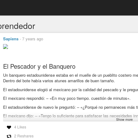
rendedor
Sapiens
-
7 years ago
El Pescador y el Banquero
Un banquero estadounidense estaba en el muelle de un pueblito costero m
Dentro del bote había varios atunes amarillos de buen tamaño.
El estadounidense elogió al mexicano por la calidad del pescado y le preg
El mexicano respondió: – «En muy poco tiempo. cuestión de minutos».
El estadounidense de nuevo le preguntó: – «¿Porqué no permaneces más 
El mexicano dijo: – «Tengo lo suficiente para satisfacer las necesidades in
Show more
– «Pero… ¿qué haces con el resto de tu tiempo?». Volvió a preguntar el e
4 Likes
El pescador mexicano le comentó: «Duermo hasta tarde, pesco un poco, ju
2 Reshares