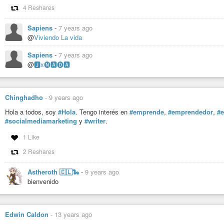
#cultura
#autogestión
#anarquía
#anarquista
#individualismo
#Chile
#
4 Reshares
#unam
#salud
#cocacola
#monsanto
#ford
#sustentabilidad
#equilibri
#agricultura
#naturaleza
#comunidad
#lucha
#batalla
#resistencia
#vic
Sapiens
-
7 years ago
#Cardenas
#cardenismo
#ñ
#diaspora
#youtube
#México
#Mexico
#Agu
@
Viviendo La vida
#Campeche
#Chiapas
#Chihuahua
#Coahuila
#Colima
#Durango
#Edo
#Michoacan
#Morelos
#Nayarit
#NuevoLeon
#Oaxaca
#Puebla
#Queret
Sapiens
-
7 years ago
#Tabasco
#Tamaulipas
#Tlaxcala
#Veracruz
#Yucatan
#Zacatecas
@
🅹x🅝🅰🅓🅰
Chinghadho
-
9 years ago
Hola a todos, soy
#Hola
. Tengo interés en
#emprende
,
#emprendedor
,
#e
#socialmediamarketing
y
#writer
.
1 Like
2 Reshares
Astheroth 🇨🇱🐍
-
9 years ago
bienvenido
Edwin Caldon
-
13 years ago
1 NEOLIBERALISMO #LaHoraDeLosHornos
paraleerenlibertad
-
YouTube