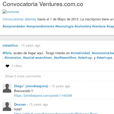
Convocatoria Ventures.com.co
Convocatorias abiertas
hasta el 1 de Mayo de 2013. La inscripción tiene u
#emprendedor
#emprendimiento
#tecnología
#colombia
#venture
#cap
mbasilico
-
15 years ago
#Hola
, acabo de llegar aquí. Tengo interés en
#creatividad
,
#economia-ba
,
#inversion
,
#social-anarchism
,
#softwarelibre
,
#start-up
, y
#start-ups
.
2 Likes
Show 5 more comments
Diego* (Joindiaspora)
-
15 years ago
Bienvenido !!
https://joindiaspora.com/posts/1144349
Deunan
-
15 years ago
hola!!
https://github.com/diaspora/diaspora/wiki/Welcome-Page