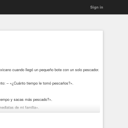
Sign in
exicano cuando llegó un pequeño bote con un solo pescador.
unto: – «¿Cuánto tiempo le tomó pescarlos?».
tiempo y sacas más pescado?».
mediatas de mi familia».
stadounidense
ego con mis hijos, me hecho una siesta, como con mi