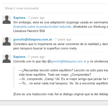
familia, voy más tarde al pueblo donde tomo algo de vino y tocamos la gui
todas las noches. Como ves tengo una vida divertida y ocupada».
Show 2 more comments
El estadounidense replicó: «Mira, yo soy un alto ejecutivo con un Máster
ayudarte. Deja que te explique… deberías gastar más tiempo en la pesca, 
Sapiens
-
7 years ago
ingresos del bote más grande podrías comprar varios botes, eventualmente 
Sin embargo, esta es una adaptación (supongo usada en seminarios 
Anécdota sobre la productividad reducida
, (
Anekdote zur Senkung d
En vez de vender el pescado a un intermediario lo podrías hacer directame
Literatura Heinrich Böll.
procesadora. Deberías controlar la producción, el procesamiento y la distrib
México, luego a Los Ángeles y eventualmente a Nueva York, donde maneja
goncito@diaspora.com.ar
-
7 years ago
El pescador mexicano preguntó: – «Pero, ¿cuanto tiempo tardaría en hacer
Considero que lo importante es estar conciente de la realidad y deci
pero tampoco buscar lo superfluo como meta.
A lo cual respondió el estadounidense: – «Pues entre 15 y 20 años».
E insistió el mexicano: – «¿Y luego qué?».
Sapiens
-
7 years ago
Coincido con lo que dijo @
goncito@diaspora.com.ar
y no olvidemo
El estadounidense se rió y dijo que esa era la mejor parte. «Cuando llegue l
vender las de tu empresa al público. Te volverás rico, tendrás millones».
—¿Recuerdas lección sobre equilibrio? Lección no sólo para k
vida tener equilibrio. Todo ser mejor. ¿Comprendes?
Poco convencido, el mexicano volvió a contestar: «¿Millones? … Y luego 
—Sí, comprendo. ¡Caray! Ud. Es el mejor amigo que jamás he t
Dijo el estadounidense, «Luego te puedes retirar e irte a un pueblito en la
—Tú… no estar nada mal tampoco. Ve. Ve a encontrar equilibrio
con tus hijos, comer con tu familia, ir por las noches al pueblo a tomar vino
mujer».
(Esta es una traducción más fiel al diálogo original que la del dobl
MORALEJA:
Cuantas vidas desperdiciadas buscando lograr una felicidad
verdadera felicidad consiste en valorar lo que tenemos.