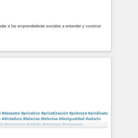
#capitalismo
#dinero
#ganancia
#empresa
sión
#moraleja
#Mexico
#México
ar a los emprendedores sociales a entender y construir
a
#desastre
#privativo
#privatización
#pobreza
#sindicato
o
#dictadura
#falacias
#televisa
#desigualdad
#salario
ia
#economía
#estado
#empresa
#empresas
LC
#charla
#conferencia
#internacional
#cursos
#curso
#Batres
#paraleerenlibertad
#LaHoraDeLosHornos