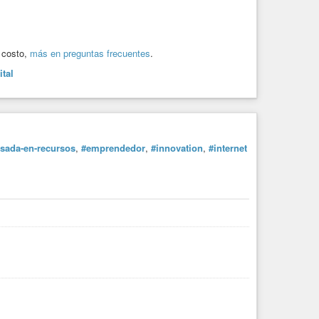
n costo,
más en preguntas frecuentes
.
ital
sada-en-recursos
,
#emprendedor
,
#innovation
,
#internet