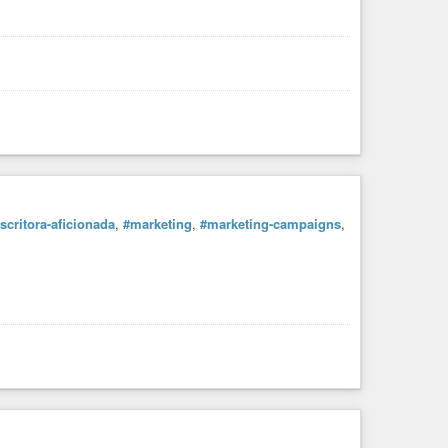
Argentina
#China
#España
#dinero
#capital
#educación
o
#modelo
#sustentable
#desarrollo
#bienestar
toria
#libertad
#libre
#democracia
#morena
#amlo
ascalientes
#BajaCalifornia
#BajaCaliforniaSur
mex
#Guanajuato
#Guerrero
#Hidalgo
#Jalisco
aro
#QuintanaRoo
#SanLuisPotosi
#Sinaloa
#Sonora
scritora-aficionada
,
#marketing
,
#marketing-campaigns
,