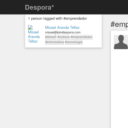
Despora*
1 person tagged with #emprendedor
#emp
Misael Aranda Téllez
misael@joindiaspora.com
#airsoft
#cultura
#emprendedor
#informática
#tecnología