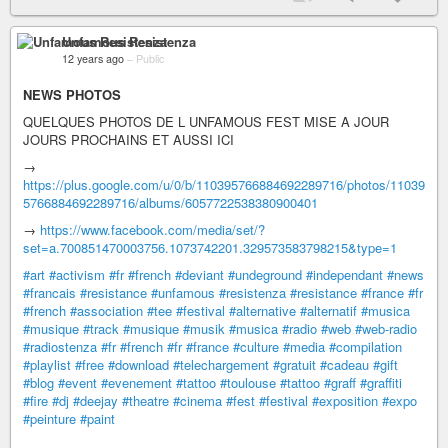
Unfamous Resistenza
12 years ago
–
Public
NEWS PHOTOS
QUELQUES PHOTOS DE L UNFAMOUS FEST MISE A JOUR
JOURS PROCHAINS ET AUSSI ICI
→
https://plus.google.com/u/0/b/110395766884692289716/photos/11039
5766884692289716/albums/6057722538380900401
→
https://www.facebook.com/media/set/?
set=a.700851470003756.1073742201.329573583798215&type=1
#art
#activism
#fr
#french
#deviant
#undeground
#independant
#news
#francais
#resistance
#unfamous
#resistenza
#resistance
#france
#fr
#french
#association
#tee
#festival
#alternative
#alternatif
#musica
#musique
#track
#musique
#musik
#musica
#radio
#web
#web-radio
#radiostenza
#fr
#french
#fr
#france
#culture
#media
#compilation
#playlist
#free
#download
#telechargement
#gratuit
#cadeau
#gift
#blog
#event
#evenement
#tattoo
#toulouse
#tattoo
#graff
#graffiti
#fire
#dj
#deejay
#theatre
#cinema
#fest
#festival
#exposition
#expo
#peinture
#paint