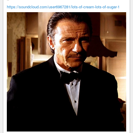
https://soundcloud.com/user6967281/lots-of-cream-lots-of-sugar-1