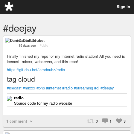
Sign in
#deejay
Daniel Doubet
15 days ago
–
Public
Finally finished my repo for my internet radio station! All you need is
icecast, mixxx, webserver, and this repo!
https://git.dou.bet/iamdoubz/radio
tag cloud
#icecast
#mixxx
#php
#internet
#radio
#streaming
#dj
#deejay
radio
Source code for my radio website
1 comment
0
1
3