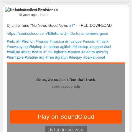
Unfamous Resistenza
10 years ago
–
Public
Dj Little Tune "No News Good News
#1
" - FREE DOWNLOAD
https://soundcloud.com/littletune/dj-little-tune-no-news-good
#mix
#fr
#french
#france
#musica
#musique
#music
#musik
#nowplaying
#hiphop
#mashup
#glitch
#dubstep
#reggae
#set
#balkan
#beat
#2013
#funk
#ghetto
#kenya
#electro
#swing
#turntable
#platine
#dj
#free
#gratuit
#deejay
#balkan-beat