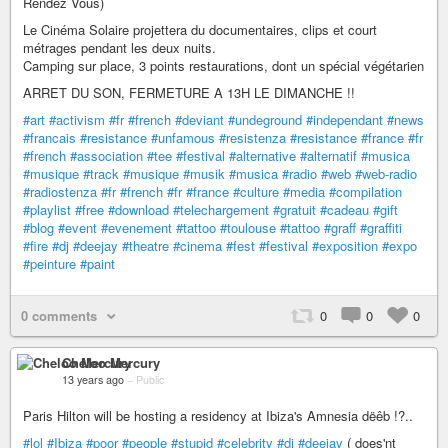
Rendez Vous)
Le Cinéma Solaire projettera du documentaires, clips et court
métrages pendant les deux nuits.
Camping sur place, 3 points restaurations, dont un spécial végétarien
ARRET DU SON, FERMETURE A 13H LE DIMANCHE !!
#art
#activism
#fr
#french
#deviant
#undeground
#independant
#news
#francais
#resistance
#unfamous
#resistenza
#resistance
#france
#fr
#french
#association
#tee
#festival
#alternative
#alternatif
#musica
#musique
#track
#musique
#musik
#musica
#radio
#web
#web-radio
#radiostenza
#fr
#french
#fr
#france
#culture
#media
#compilation
#playlist
#free
#download
#telechargement
#gratuit
#cadeau
#gift
#blog
#event
#evenement
#tattoo
#toulouse
#tattoo
#graff
#graffiti
#fire
#dj
#deejay
#theatre
#cinema
#fest
#festival
#exposition
#expo
#peinture
#paint
0 comments
0
0
0
Cheloo Mercury
13 years ago
–
Public
Paris Hilton will be hosting a residency at Ibiza's Amnesia dëêb !?..
#lol
#Ibiza
#poor
#people
#stupid
#celebrity
#dj
#deejay
( does'nt