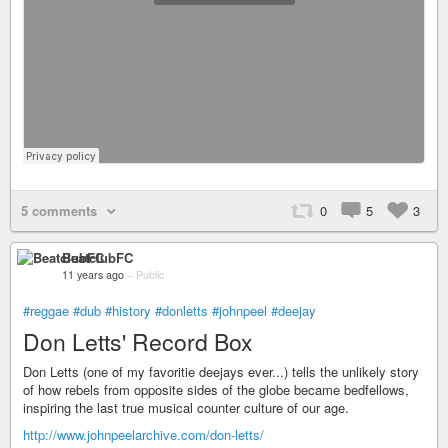
5 comments
0
5
3
BeatclubFC
11 years ago
–
Public
#reggae
#dub
#history
#donletts
#johnpeel
#deejay
Don Letts' Record Box
Don Letts (one of my favoritie deejays ever...) tells the unlikely story
of how rebels from opposite sides of the globe became bedfellows,
inspiring the last true musical counter culture of our age.
http://www.johnpeelarchive.com/don-letts/