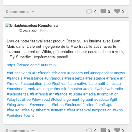
0 comments
0
0
0
Unfamous Resistenza
12 years ago
–
Public
Lors de notre festival s'est produit Otisto 23, en binôme avec Loan.
Mais dans la vie cet ingé-génie de la Mao travaille aussi avec le
jazzman Laurent de Wilde, présentation de leur nouvel album à venir,
" Fly Superfly", expérimental piano!!
https://vimeo.com/106835958
#art
#activism
#fr
#french
#deviant
#undeground
#independant
#news
#francais
#resistance
#unfamous
#resistenza
#resistance
#france
#fr
#french
#association
#tee
#festival
#alternative
#alternatif
#musica
#musique
#track
#musique
#musik
#musica
#radio
#web
#web-radio
#radiostenza
#fr
#french
#fr
#france
#culture
#media
#compilation
#playlist
#free
#download
#telechargement
#gratuit
#cadeau
#gift
#blog
#event
#evenement
#tattoo
#toulouse
#tattoo
#graff
#graffiti
#fire
#dj
#deejay
#theatre
#cinema
#fest
#festival
#exposition
#expo
#peinture
#paint
0 comments
0
0
0