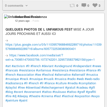
0 comments
0
0
3
Unfamous Resistenza
12 years ago
–
Public
QUELQUES PHOTOS DE L UNFAMOUS FEST
MISE A JOUR
JOURS PROCHAINS ET AUSSI ICI
->
https://plus.google.com/u/0/b/110395766884692289716/photos/11039
5766884692289716/albums/6057722538380900401
->
https://www.facebook.com/media/set/?
set=a.700851470003756.1073742201.329573583798215&type=1
#art
#activism
#fr
#french
#deviant
#undeground
#independant
#news
#francais
#resistance
#unfamous
#resistenza
#resistance
#france
#fr
#french
#association
#tee
#festival
#alternative
#alternatif
#musica
#musique
#track
#musique
#musik
#musica
#radio
#web
#web-radio
#radiostenza
#fr
#french
#fr
#france
#culture
#media
#compilation
#playlist
#free
#download
#telechargement
#gratuit
#cadeau
#gift
#blog
#event
#evenement
#tattoo
#toulouse
#tattoo
#graff
#graffiti
#fire
#dj
#deejay
#theatre
#cinema
#fest
#festival
#exposition
#expo
#peinture
#paint