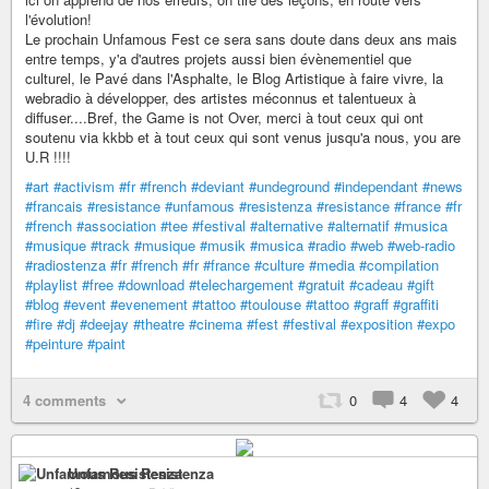
l'évolution!
Le prochain Unfamous Fest ce sera sans doute dans deux ans mais
entre temps, y'a d'autres projets aussi bien évènementiel que
culturel, le Pavé dans l'Asphalte, le Blog Artistique à faire vivre, la
webradio à développer, des artistes méconnus et talentueux à
diffuser....Bref, the Game is not Over, merci à tout ceux qui ont
soutenu via kkbb et à tout ceux qui sont venus jusqu'a nous, you are
U.R !!!!
#art
#activism
#fr
#french
#deviant
#undeground
#independant
#news
#francais
#resistance
#unfamous
#resistenza
#resistance
#france
#fr
#french
#association
#tee
#festival
#alternative
#alternatif
#musica
#musique
#track
#musique
#musik
#musica
#radio
#web
#web-radio
#radiostenza
#fr
#french
#fr
#france
#culture
#media
#compilation
#playlist
#free
#download
#telechargement
#gratuit
#cadeau
#gift
#blog
#event
#evenement
#tattoo
#toulouse
#tattoo
#graff
#graffiti
#fire
#dj
#deejay
#theatre
#cinema
#fest
#festival
#exposition
#expo
#peinture
#paint
4 comments
0
4
4
Unfamous Resistenza