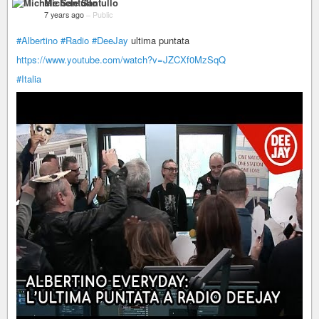
Michele Santullo
7 years ago
–
Public
#Albertino
#Radio
#DeeJay
ultima puntata
https://www.youtube.com/watch?v=JZCXf0MzSqQ
#Italia