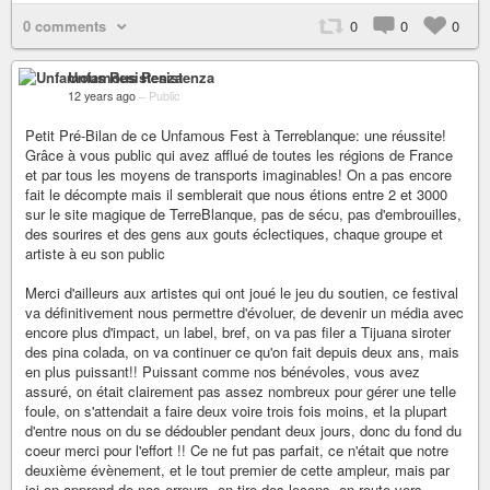
0 comments
0
0
0
Unfamous Resistenza
12 years ago
–
Public
Petit Pré-Bilan de ce Unfamous Fest à Terreblanque: une réussite!
Grâce à vous public qui avez afflué de toutes les régions de France
et par tous les moyens de transports imaginables! On a pas encore
fait le décompte mais il semblerait que nous étions entre 2 et 3000
sur le site magique de TerreBlanque, pas de sécu, pas d'embrouilles,
des sourires et des gens aux gouts éclectiques, chaque groupe et
artiste à eu son public
Merci d'ailleurs aux artistes qui ont joué le jeu du soutien, ce festival
va définitivement nous permettre d'évoluer, de devenir un média avec
encore plus d'impact, un label, bref, on va pas filer a Tijuana siroter
des pina colada, on va continuer ce qu'on fait depuis deux ans, mais
en plus puissant!! Puissant comme nos bénévoles, vous avez
assuré, on était clairement pas assez nombreux pour gérer une telle
foule, on s'attendait a faire deux voire trois fois moins, et la plupart
d'entre nous on du se dédoubler pendant deux jours, donc du fond du
coeur merci pour l'effort !! Ce ne fut pas parfait, ce n'était que notre
deuxième évènement, et le tout premier de cette ampleur, mais par
ici on apprend de nos erreurs, on tire des leçons, en route vers