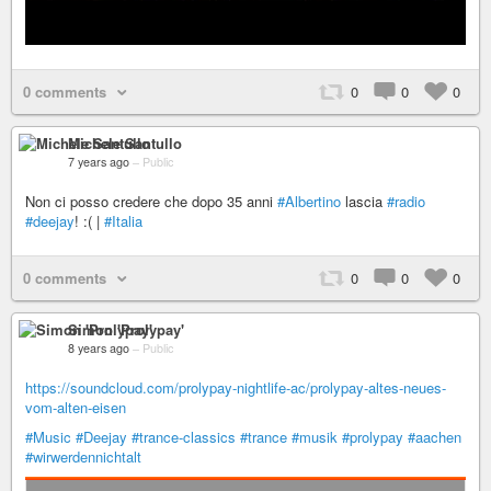
0 comments
0
0
0
Michele Santullo
7 years ago
–
Public
Non ci posso credere che dopo 35 anni
#Albertino
lascia
#radio
#deejay
! :( |
#Italia
0 comments
0
0
0
Simon 'Prolypay'
8 years ago
–
Public
https://soundcloud.com/prolypay-nightlife-ac/prolypay-altes-neues-
vom-alten-eisen
#Music
#Deejay
#trance-classics
#trance
#musik
#prolypay
#aachen
#wirwerdennichtalt