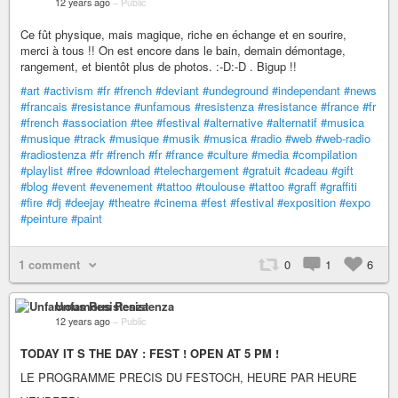
12 years ago
–
Public
Ce fût physique, mais magique, riche en échange et en sourire,
merci à tous !! On est encore dans le bain, demain démontage,
rangement, et bientôt plus de photos. :-D:-D . Bigup !!
#art
#activism
#fr
#french
#deviant
#undeground
#independant
#news
#francais
#resistance
#unfamous
#resistenza
#resistance
#france
#fr
#french
#association
#tee
#festival
#alternative
#alternatif
#musica
#musique
#track
#musique
#musik
#musica
#radio
#web
#web-radio
#radiostenza
#fr
#french
#fr
#france
#culture
#media
#compilation
#playlist
#free
#download
#telechargement
#gratuit
#cadeau
#gift
#blog
#event
#evenement
#tattoo
#toulouse
#tattoo
#graff
#graffiti
#fire
#dj
#deejay
#theatre
#cinema
#fest
#festival
#exposition
#expo
#peinture
#paint
1 comment
0
1
6
Unfamous Resistenza
12 years ago
–
Public
TODAY IT S THE DAY : FEST ! OPEN AT 5 PM !
LE PROGRAMME PRECIS DU FESTOCH, HEURE PAR HEURE