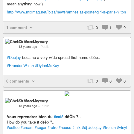
mean anything now )
http://www.mixmag.net/ibiza/news/amnesias-poster-girl-is-paris-hilton
1 comment
0
1
0
Cheloo Mercury
13 years ago
–
Public
#Deejay
became a very wide-spread first name dêêb..
#BrandonWalsh
#DylanMcKay
0 comments
0
0
0
Cheloo Mercury
13 years ago
–
Public
Vous reprendrez bien du
#café
dôÔb ?..
How do you take it dëêb ?..
#coffee
#cream
#sugar
#retro
#house
#mix
#dj
#deejay
#french
#vinyl
..