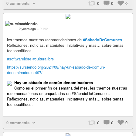
0 comments
0
0
0
sursiendo
2 years ago
–
Public
les traemos nuestras recomendaciones de
#SábadoDeComunes
.
Reflexiones, noticias, materiales, iniciativas y más… sobre temas
tecnopolíticos.
#softwarelibre
#culturalibre
https://sursiendo.org/2024/08/hay-un-sabado-de-comun-
denominadores-497/
Hay un sábado de común denominadores
Como es el primer fin de semana del mes, les traemos nuestras
recomendaciones empaquetadas en #SábadoDeComunes.
Reflexiones, noticias, materiales, iniciativas y más… sobre temas
tecnopolíticos.
0 comments
0
0
0