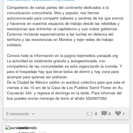
Compañeros de varias partes del continente dedicados a la
comunicacion comunitaria, libre y popular, nos hemos
autoconvocado para compartir saberes y sentires de los que somos
y hacemos en nuestros espacios de trabajo desde las rebeldias y
resistencias que enfrentan al capitalismo y sus malos gobiernos.
Estamos invitando especialmente a las luchas en defensa del
territorio y las resistencias en Morelos y tejer redes de trabajo
solidario.
Conoce toda la información en la pagina tejemedios.yanapak.org
La actividad es totalmente gratuita y autogestionada, con
compañerxs de las comunidades se esta organziando la comida. Y
para el hospedaje hay que llevar bolsa de dormir y hay zona para
acampar para quienes asi prefieran
De la Ciudad de México saldra un autobus colectivo para que sale el
viernes a las 10 am de la Casa de Los Pueblos Samir Flores en Av.
Coyoacán 343. y regresa el domingo en la tarde. Para informes del
bus puedes enviar mensaje de texto al whats 5520937262.
0 comments
0
0
1
sursiendo
4 years ago
–
Public