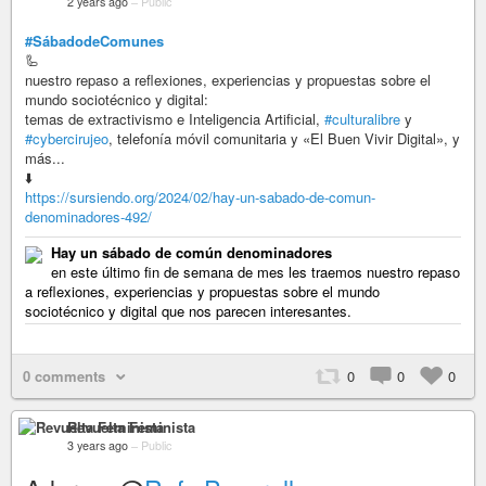
2 years ago
–
Public
#SábadodeComunes
🦾
nuestro repaso a reflexiones, experiencias y propuestas sobre el
mundo sociotécnico y digital:
temas de extractivismo e Inteligencia Artificial,
#culturalibre
y
#cybercirujeo
, telefonía móvil comunitaria y «El Buen Vivir Digital», y
más...
⬇️
https://sursiendo.org/2024/02/hay-un-sabado-de-comun-
denominadores-492/
Hay un sábado de común denominadores
en este último fin de semana de mes les traemos nuestro repaso
a reflexiones, experiencias y propuestas sobre el mundo
sociotécnico y digital que nos parecen interesantes.
0 comments
0
0
0
Revuelta Feminista
3 years ago
–
Public