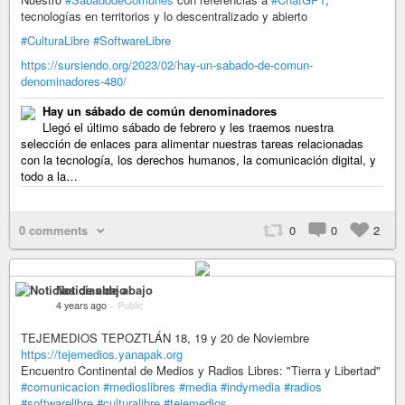
tecnologías en territorios y lo descentralizado y abierto
#CulturaLibre
#SoftwareLibre
https://sursiendo.org/2023/02/hay-un-sabado-de-comun-
denominadores-480/
Hay un sábado de común denominadores
Llegó el último sábado de febrero y les traemos nuestra
selección de enlaces para alimentar nuestras tareas relacionadas
con la tecnología, los derechos humanos, la comunicación digital, y
todo a la…
0 comments
0
0
2
Noticias de abajo
4 years ago
–
Public
TEJEMEDIOS TEPOZTLÁN 18, 19 y 20 de Noviembre
https://tejemedios.yanapak.org
Encuentro Continental de Medios y Radios Libres: "Tierra y Libertad"
#comunicacion
#medioslibres
#media
#indymedia
#radios
#softwarelibre
#culturalibre
#tejemedios