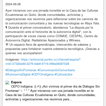
2024-09-28
Ayer iniciamos con una jornada increíble en la Casa de las Culturas
Ecuatorianas en Quito, donde comunidades, activistas y
organizaciones nos reunimos para reflexionar sobre los caminos de
la comunicación comunitaria y las nuevas tecnologías en Abya Yala.
🎙️ Durante el primer conversatorio, abordamos "La disputa por la
comunicación ante el horizonte de la autonomía digital", con la
participación de voces claves como CONAIE, CIESPAL, Centro de
Autonomía Digital, Radialistas Apasionados y Witness.
💬 Un espacio lleno de aprendizajes, intercambio de saberes y
propuestas para fortalecer nuestra soberanía tecnológica. ¡Gracias a
quienes nos acompañaron!
Imágenes:
https://antisocial.punks.cc/channel/espora?
mid=3732b2dd-2276-4ab9-9716-096a38387028
#DiálogosSinFronteras
#ComunicaciónComunitaria
#AutonomíaDigital
#CEFOIndígena
#CulturaLibre
Espora
CEFO Indígena: ((📌)) ¡Así vivimos el primer día de Diálogos Sin
Fronteras! ✨ * * * Ayer iniciamos con una jornada increíble en la
Casa de las Culturas Ecuatorianas en Quito, donde comunidades,
activistas y organizaciones nos reunimos para...