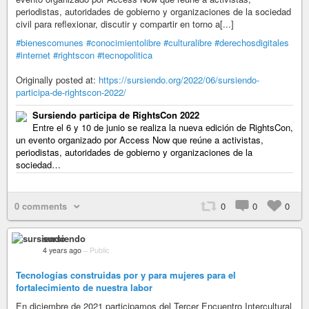
periodistas, autoridades de gobierno y organizaciones de la sociedad
civil para reflexionar, discutir y compartir en torno a[...]
#bienescomunes
#conocimientolibre
#culturalibre
#derechosdigitales
#internet
#rightscon
#tecnopolitica
Originally posted at:
https://sursiendo.org/2022/06/sursiendo-
participa-de-rightscon-2022/
Sursiendo participa de RightsCon 2022
Entre el 6 y 10 de junio se realiza la nueva edición de RightsCon,
un evento organizado por Access Now que reúne a activistas,
periodistas, autoridades de gobierno y organizaciones de la
sociedad…
0 comments
0
0
0
sursiendo
4 years ago
–
Public
Tecnologías construidas por y para mujeres para el
fortalecimiento de nuestra labor
En diciembre de 2021 participamos del Tercer Encuentro Intercultural