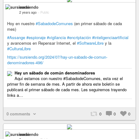
sursiendo
2 years ago
–
Public
Hoy en nuestro
#SabadodeComunes
(en primer sábado de cada
mes)
#Assange
#espionaje
#vigilancia
#encriptación
#inteligenciaartificial
y avancemos en Repensar Internet, el
#SoftwareLibre
y la
#CulturaLibre
https://sursiendo.org/2024/07/hay-un-sabado-de-comun-
denominadores-496/
Hay un sábado de común denominadores
Aquí estamos con nuestro #SabadodeComunes, esta vez el
primer fin de semana de mes. A partir de ahora este boletín se
publicará el primer sábado de cada mes. Les seguiremos trayendo
links a…
0 comments
0
0
0
sursiendo