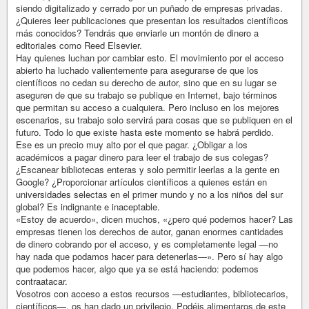
siendo digitalizado y cerrado por un puñado de empresas privadas.
¿Quieres leer publicaciones que presentan los resultados científicos
más conocidos? Tendrás que enviarle un montón de dinero a
editoriales como Reed Elsevier.
Hay quienes luchan por cambiar esto. El movimiento por el acceso
abierto ha luchado valientemente para asegurarse de que los
científicos no cedan su derecho de autor, sino que en su lugar se
aseguren de que su trabajo se publique en Internet, bajo términos
que permitan su acceso a cualquiera. Pero incluso en los mejores
escenarios, su trabajo solo servirá para cosas que se publiquen en el
futuro. Todo lo que existe hasta este momento se habrá perdido.
Ese es un precio muy alto por el que pagar. ¿Obligar a los
académicos a pagar dinero para leer el trabajo de sus colegas?
¿Escanear bibliotecas enteras y solo permitir leerlas a la gente en
Google? ¿Proporcionar artículos científicos a quienes están en
universidades selectas en el primer mundo y no a los niños del sur
global? Es indignante e inaceptable.
«Estoy de acuerdo», dicen muchos, «¿pero qué podemos hacer? Las
empresas tienen los derechos de autor, ganan enormes cantidades
de dinero cobrando por el acceso, y es completamente legal —no
hay nada que podamos hacer para detenerlas—». Pero sí hay algo
que podemos hacer, algo que ya se está haciendo: podemos
contraatacar.
Vosotros con acceso a estos recursos —estudiantes, bibliotecarios,
científicos—, os han dado un privilegio. Podéis alimentaros de este