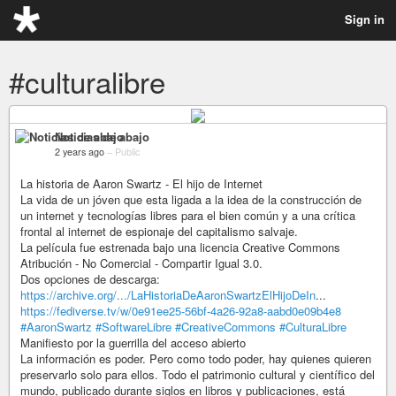
Sign in
#culturalibre
Noticias de abajo
2 years ago
–
Public
La historia de Aaron Swartz - El hijo de Internet
La vida de un jóven que esta ligada a la idea de la construcción de
un internet y tecnologías libres para el bien común y a una crítica
frontal al internet de espionaje del capitalismo salvaje.
La película fue estrenada bajo una licencia Creative Commons
Atribución - No Comercial - Compartir Igual 3.0.
Dos opciones de descarga:
https://archive.org/.../LaHistoriaDeAaronSwartzElHijoDeIn
...
https://fediverse.tv/w/0e91ee25-56bf-4a26-92a8-aabd0e09b4e8
#AaronSwartz
#SoftwareLibre
#CreativeCommons
#CulturaLibre
Manifiesto por la guerrilla del acceso abierto
La información es poder. Pero como todo poder, hay quienes quieren
preservarlo solo para ellos. Todo el patrimonio cultural y científico del
mundo, publicado durante siglos en libros y publicaciones, está