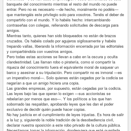
banquete del conocimiento mientras el resto del mundo no puede
entrar. Pero no es necesario —de hecho, moralmente no podéis—
que mantengáis este privilegio solo para vosotros. Tenéis el deber de
compartirlo con el mundo. Y lo habéis hecho: intercambiando
contraseñas con colegas, rellenando solicitudes de descarga para
amigos.
Mientras tanto, quienes han sido bloqueados no están de brazos
cruzados. Os habéis colado por agujeros sigilosamente y habéis
trepando vallas, liberando la información encerrada por las editoriales
y compartiéndola con vuestros amigos.
Pero todas estas acciones se llevan a cabo en la oscura y oculta
clandestinidad. Las llaman robo o piratería, como si compartir la
riqueza del conocimiento fuera el equivalente moral de saquear un
barco y asesinar a su tripulación. Pero compartir no es inmoral —es
un imperativo moral—. Solo quienes están cegados por la codicia se
negarían a que un amigo hiciera una copia.
Las grandes empresas, por supuesto, están cegadas por la codicia.
Las leyes bajo las que operan lo exigen —sus accionistas se
rebelarían por menos que eso—. Y los políticos a los que han
sobornado las respaldan, aprobando leyes que les dan el poder
exclusivo de decidir quién puede hacer copias.
No hay justicia en el cumplimiento de leyes injustas. Es hora de salir
a la luz y, siguiendo la noble tradición de la desobediencia civil,
declarar nuestra oposición a este robo privado de la cultura pública.
Necesitamos tomar la información, dondequiera que esté guardada,