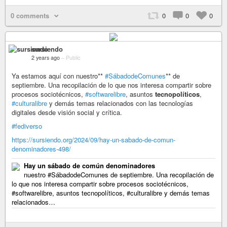
0 comments
0
0
0
sursiendo
2 years ago
–
Public
Ya estamos aquí con nuestro**
#SábadodeComunes
** de
septiembre. Una recopilación de lo que nos interesa compartir sobre
procesos sociotécnicos,
#softwarelibre
, asuntos
tecnopolíticos
,
#culturalibre
y demás temas relacionados con las tecnologías
digitales desde visión social y crítica.
#fediverso
https://sursiendo.org/2024/09/hay-un-sabado-de-comun-
denominadores-498/
Hay un sábado de común denominadores
nuestro #SábadodeComunes de septiembre. Una recopilación de
lo que nos interesa compartir sobre procesos sociotécnicos,
#softwarelibre, asuntos tecnopolíticos, #culturalibre y demás temas
relacionados…