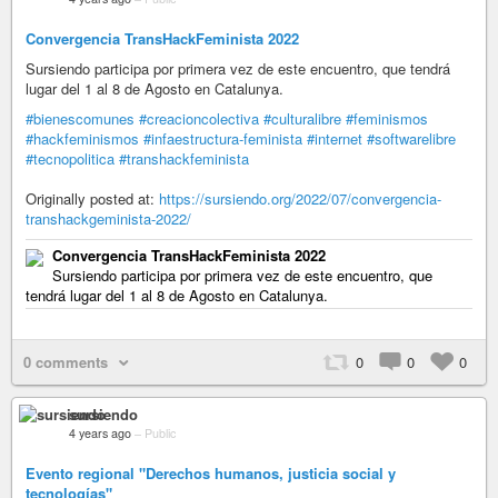
Convergencia TransHackFeminista 2022
Sursiendo participa por primera vez de este encuentro, que tendrá
lugar del 1 al 8 de Agosto en Catalunya.
#bienescomunes
#creacioncolectiva
#culturalibre
#feminismos
#hackfeminismos
#infaestructura-feminista
#internet
#softwarelibre
#tecnopolitica
#transhackfeminista
Originally posted at:
https://sursiendo.org/2022/07/convergencia-
transhackgeminista-2022/
Convergencia TransHackFeminista 2022
Sursiendo participa por primera vez de este encuentro, que
tendrá lugar del 1 al 8 de Agosto en Catalunya.
0 comments
0
0
0
sursiendo
4 years ago
–
Public
Evento regional "Derechos humanos, justicia social y
tecnologías"