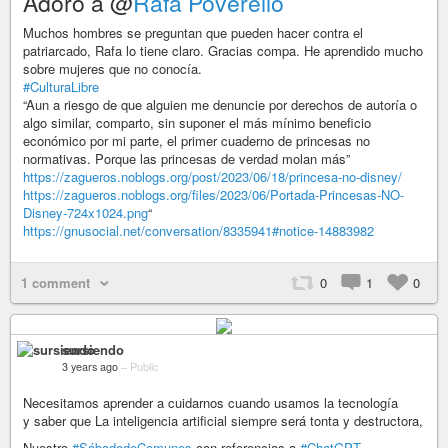
Adoro a @
Rafa Poverello
Muchos hombres se preguntan que pueden hacer contra el
patriarcado, Rafa lo tiene claro. Gracias compa. He aprendido mucho
sobre mujeres que no conocía.
#CulturaLibre
“Aun a riesgo de que alguien me denuncie por derechos de autoría o
algo similar, comparto, sin suponer el más mínimo beneficio
económico por mi parte, el primer cuaderno de princesas no
normativas. Porque las princesas de verdad molan más”
https://zagueros.noblogs.org/post/2023/06/18/princesa-no-disney/
https://zagueros.noblogs.org/files/2023/06/Portada-Princesas-NO-
Disney-724x1024.png
“
https://gnusocial.net/conversation/8335941#notice-14883982
1 comment
0
1
0
sursiendo
3 years ago
–
Public
Necesitamos aprender a cuidarnos cuando usamos la tecnología
y saber que La inteligencia artificial siempre será tonta y destructora,
Nuestro
#SábadodeComunes
con referencias a
#ChatGPT
,