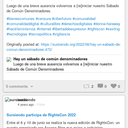
Luego de una breve ausencia volvemos a [re]iniciar nuestro Sábado
de Común Denominadores.
#bienescomunes
#censura
#ciberfuturo
#comunalidad
#comunalidaddigital
#culturalibre
#derechosdigitales
#donna-haraway
#hackfeminismos
#internet
#libertaddeexpresion
#rightscon
#sexting
#tecnologias
#tecnopolitica
#vigilancia
Originally posted at:
https://sursiendo.org/2022/06/hay-un-sabado-de-
comun-denominadores-472/
Hay un sábado de común denominadores
Luego de una breve ausencia volvemos a [re]iniciar nuestro
Sábado de Común Denominadores
0 comments
2
0
0
sursiendo
4 years ago
–
Public
Sursiendo participa de RightsCon 2022
Entre el 6 y 10 de junio se realiza la nueva edición de RightsCon, un
evento organizado por Access Now que reúne a activistas,