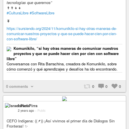
tecnologías que queremos”
👨‍👨‍👧‍👧
#CulturaLibre
#SoftwareLibre
⏬
https://sursiendo.org/2024/11/komunikilo-si-hay-otras-maneras-de-
comunicar-nuestros-proyectos-y-que-se-puede-hacer-cien-por-cien-
con-software-libre/
Komunikilo, “sí hay otras maneras de comunicar nuestros
proyectos y que se puede hacer cien por cien con software
libre”
Conversamos con Rita Barrachina, creadora de Komunikilo, sobre
cómo comenzó y qué aprendizajes y desafíos ha ido encontrando.
0 comments
0
0
0
Israel Pirra
2 years ago
–
Public
CEFO Indígena: ((📌)) ¡Así vivimos el primer día de Diálogos Sin
Fronteras! ✨