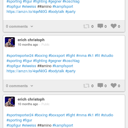
#sporting
#figur
#fighting
#gegner
#koschlag
#topfigur
#eiweiss
##amino
#kampfsport
https://amzn.to/4qeNi0G
#bodytalk
#party
0 comments
0
0
0
erich christoph
10 months ago
–
Public
#sportreporter24
#boxing
#boxsport
#fight
#mma
#k1
#fit
#studio
#sporting
#figur
#fighting
#gegner
#koschlag
#topfigur
#eiweiss
##amino
#kampfsport
https://amzn.to/4qeNi0G
#bodytalk
#party
0 comments
0
0
0
erich christoph
10 months ago
–
Public
#sportreporter24
#boxing
#boxsport
#fight
#mma
#k1
#fit
#studio
#sporting
#figur
#topfigur
#eiweiss
##amino
#kampfsport