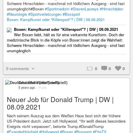
Schwere Hirnschäden - manchmal mit tödlichem Ausgang - sind fast
unumgänglich#Boxen
#Sportmedizin
#StevenLaureys
#Hirnschäden
#Neurologie
#Sportverletzungen
#Boxsport
Boxen: Kampfkunst oder "Killersport"? | DW | 09.09.2021
Boxen: Kampfkunst oder "Killersport"? | DW | 09.09.2021
Wer Boxen liebt, hält es für eine verkannte Kunstform. Doch der
medizinische Blick in die Köpfe von Boxer:innen zeigt die Wahrheit:
Schwere Hirnschäden - manchmal mit tödlichem Ausgang - sind fast
unumgänglich
0 comments
0
0
0
Deutsche Welle (inoffiziell)
5 years ago
–
Public
Neuer Job für Donald Trump | DW |
08.09.2021
Nach seinem Auszug aus dem Weißen Haus boxt sich der frühere
US-Präsident durch: Jetzt ruft Hollywood. "Ihr wollt dieses besondere
Ereignis nicht verpassen", betonte Trump.#DonaldTrump
#EvanderHolyfield
#Hollywood
#Boxen
#Boxsport
#FiteTV