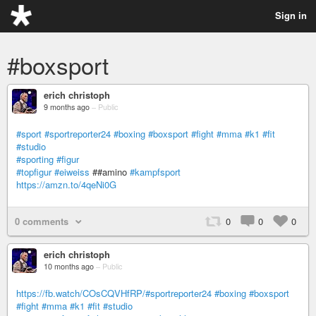
Sign in
#boxsport
erich christoph
9 months ago
–
Public
#sport
#sportreporter24
#boxing
#boxsport
#fight
#mma
#k1
#fit
#studio
#sporting
#figur
#topfigur
#eiweiss
##amino
#kampfsport
https://amzn.to/4qeNi0G
0 comments
0
0
0
erich christoph
10 months ago
–
Public
https://fb.watch/COsCQVHfRP/#sportreporter24
#boxing
#boxsport
#fight
#mma
#k1
#fit
#studio