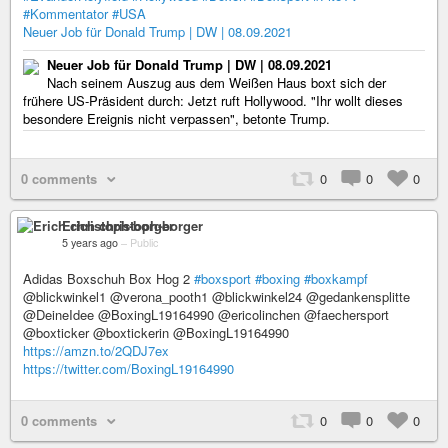
#Kommentator
#USA
Neuer Job für Donald Trump | DW | 08.09.2021
Neuer Job für Donald Trump | DW | 08.09.2021
Nach seinem Auszug aus dem Weißen Haus boxt sich der
frühere US-Präsident durch: Jetzt ruft Hollywood. "Ihr wollt dieses
besondere Ereignis nicht verpassen", betonte Trump.
0 comments
0
0
0
Erich christoph-borger
5 years ago
–
Public
Adidas Boxschuh Box Hog 2
#boxsport
#boxing
#boxkampf
@blickwinkel1 @verona_pooth1 @blickwinkel24 @gedankensplitte
@DeineIdee @BoxingL19164990 @ericolinchen @faechersport
@boxticker @boxtickerin @BoxingL19164990
https://amzn.to/2QDJ7ex
https://twitter.com/BoxingL19164990
0 comments
0
0
0