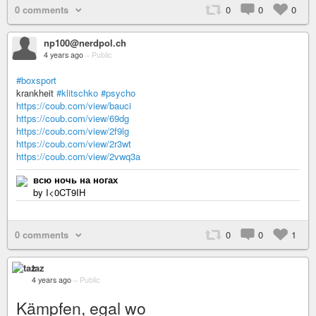
0 comments
0
0
0
np100@nerdpol.ch
4 years ago
–
Public
#boxsport
krankheit
#klitschko
#psycho
https://coub.com/view/bauci
https://coub.com/view/69dg
https://coub.com/view/2f9lg
https://coub.com/view/2r3wt
https://coub.com/view/2vwq3a
всю ночь на ногах
by I<0CT9IH
0 comments
0
0
1
taz
4 years ago
–
Public
Kämpfen, egal wo