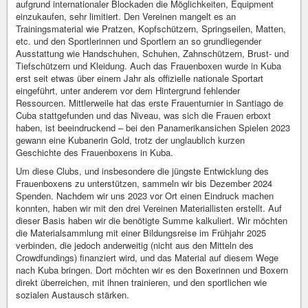
aufgrund internationaler Blockaden die Möglichkeiten, Equipment
einzukaufen, sehr limitiert. Den Vereinen mangelt es an
Trainingsmaterial wie Pratzen, Kopfschützern, Springseilen, Matten,
etc. und den Sportlerinnen und Sportlern an so grundliegender
Ausstattung wie Handschuhen, Schuhen, Zahnschützern, Brust- und
Tiefschützern und Kleidung. Auch das Frauenboxen wurde in Kuba
erst seit etwas über einem Jahr als offizielle nationale Sportart
eingeführt, unter anderem vor dem Hintergrund fehlender
Ressourcen. Mittlerweile hat das erste Frauenturnier in Santiago de
Cuba stattgefunden und das Niveau, was sich die Frauen erboxt
haben, ist beeindruckend – bei den Panamerikansichen Spielen 2023
gewann eine Kubanerin Gold, trotz der unglaublich kurzen
Geschichte des Frauenboxens in Kuba.
Um diese Clubs, und insbesondere die jüngste Entwicklung des
Frauenboxens zu unterstützen, sammeln wir bis Dezember 2024
Spenden. Nachdem wir uns 2023 vor Ort einen Eindruck machen
konnten, haben wir mit den drei Vereinen Materiallisten erstellt. Auf
dieser Basis haben wir die benötigte Summe kalkuliert. Wir möchten
die Materialsammlung mit einer Bildungsreise im Frühjahr 2025
verbinden, die jedoch anderweitig (nicht aus den Mitteln des
Crowdfundings) finanziert wird, und das Material auf diesem Wege
nach Kuba bringen. Dort möchten wir es den Boxerinnen und Boxern
direkt überreichen, mit ihnen trainieren, und den sportlichen wie
sozialen Austausch stärken.