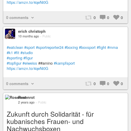
https://amzn.to/4qeNi0G
0 comments
0
0
0
erich christoph
10 months ago
–
Public
#eatclean
#sport
#sportreporter24
#boxing
#boxsport
#fight
#mma
#k1
#fit
#studio
#sporting
#figur
#topfigur
#eiweiss
##amino
#kampfsport
https://amzn.to/4qeNi0G
0 comments
0
0
0
Rosenrot
2 years ago
–
Public
Zukunft durch Solidarität - für
kubanisches Frauen- und
Nachwuchsboxen