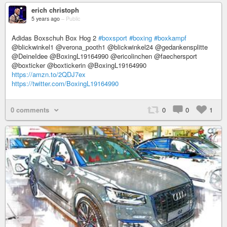
erich christoph
5 years ago
–
Public
Adidas Boxschuh Box Hog 2
#boxsport
#boxing
#boxkampf
@blickwinkel1 @verona_pooth1 @blickwinkel24 @gedankensplitte
@DeineIdee @BoxingL19164990 @ericolinchen @faechersport
@boxticker @boxtickerin @BoxingL19164990
https://amzn.to/2QDJ7ex
https://twitter.com/BoxingL19164990
0 comments
0
0
1