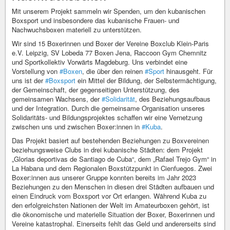
Mit unserem Projekt sammeln wir Spenden, um den kubanischen
Boxsport und insbesondere das kubanische Frauen- und
Nachwuchsboxen materiell zu unterstützen.
Wir sind 15 Boxerinnen und Boxer der Vereine Boxclub Klein-Paris
e.V. Leipzig, SV Lobeda 77 Boxen Jena, Raccoon Gym Chemnitz
und Sportkollektiv Vorwärts Magdeburg. Uns verbindet eine
Vorstellung von
#Boxen
, die über den reinen
#Sport
hinausgeht. Für
uns ist der
#Boxsport
ein Mittel der Bildung, der Selbstermächtigung,
der Gemeinschaft, der gegenseitigen Unterstützung, des
gemeinsamen Wachsens, der
#Solidarität
, des Beziehungsaufbaus
und der Integration. Durch die gemeinsame Organisation unseres
Solidaritäts- und Bildungsprojektes schaffen wir eine Vernetzung
zwischen uns und zwischen Boxer:innen in
#Kuba
.
Das Projekt basiert auf bestehenden Beziehungen zu Boxvereinen
beziehungsweise Clubs in drei kubanische Städten: dem Projekt
„Glorias deportivas de Santiago de Cuba“, dem „Rafael Trejo Gym“ in
La Habana und dem Regionalen Boxstützpunkt in Cienfuegos. Zwei
Boxer:innen aus unserer Gruppe konnten bereits im Jahr 2023
Beziehungen zu den Menschen in diesen drei Städten aufbauen und
einen Eindruck vom Boxsport vor Ort erlangen. Während Kuba zu
den erfolgreichsten Nationen der Welt im Amateurboxen gehört, ist
die ökonomische und materielle Situation der Boxer, Boxerinnen und
Vereine katastrophal. Einerseits fehlt das Geld und andererseits sind