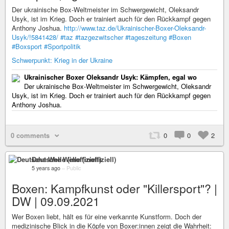
Der ukrainische Box-Weltmeister im Schwergewicht, Oleksandr
Usyk, ist im Krieg. Doch er trainiert auch für den Rückkampf gegen
Anthony Joshua.
http://www.taz.de/Ukrainischer-Boxer-Oleksandr-
Usyk/!5841428/
#taz
#tazgezwitscher
#tageszeitung
#Boxen
#Boxsport
#Sportpolitik
Schwerpunkt: Krieg in der Ukraine
Ukrainischer Boxer Oleksandr Usyk: Kämpfen, egal wo
Der ukrainische Box-Weltmeister im Schwergewicht, Oleksandr
Usyk, ist im Krieg. Doch er trainiert auch für den Rückkampf gegen
Anthony Joshua.
0 comments
0
0
2
Deutsche Welle (inoffiziell)
5 years ago
–
Public
Boxen: Kampfkunst oder "Killersport"? |
DW | 09.09.2021
Wer Boxen liebt, hält es für eine verkannte Kunstform. Doch der
medizinische Blick in die Köpfe von Boxer:innen zeigt die Wahrheit: