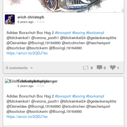
erich christoph
6 years ago
–
Public
Adidas Boxschuh Box Hog 2
#boxsport
#boxing
#boxkampf
@blickwinkel1 @verona_pooth1 @blickwinkel24 @gedankensplitte
@DeineIdee @BoxingL19164990 @ericolinchen @faechersport
@boxticker @boxtickerin @BoxingL19164990
https://amzn.to/2QDJ7ex
0 comments
0
0
1
Erich christoph-borger
6 years ago
–
Public
Adidas Boxschuh Box Hog 2
#boxsport
#boxing
#boxkampf
@blickwinkel1 @verona_pooth1 @blickwinkel24 @gedankensplitte
@DeineIdee @BoxingL19164990 @ericolinchen @faechersport
@boxticker @boxtickerin @BoxingL19164990
https://amzn.to/2QDJ7ex