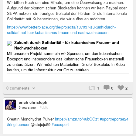
Wir bitten Euch um eine Minute, um eine Überweisung zu machen.
Aufgrund der ökonomischen Blockaden können wir kein Paypal oder
SEPA nutzen- ein trauriges Beispiel der Hürden für die internationale
Solidarität mit Kubaner:innen, die wir aufbauen möchten.
https://www.betterplace.org/de/projects/137037-zukunft-durch-
solidaritaet-fuer-kubanisches-frauen-und-nachwuchsboxen
Zukunft durch Solidarität - für kubanisches Frauen- und
Nachwuchsboxen
Mit unserem Projekt sammeln wir Spenden, um den kubanischen
Boxsport und insbesondere das kubanische Frauenboxen materiell
zu unterstützen. Wir möchten Materialien für drei Boxclubs in Kuba
kaufen, um die Infrastruktur vor Ort zu stärken.
0 comments
1
0
2
erich christoph
3 years ago
–
Public
Creatin Monohydrat Pulver
https://amzn.to/46bQGzt
#sportreporter24
#ringfluencer
@stejuju59
#boxsport