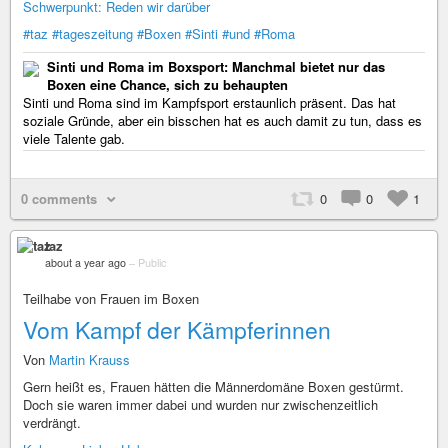
Schwerpunkt: Reden wir darüber
#taz
#tageszeitung
#Boxen
#Sinti
#und
#Roma
Sinti und Roma im Boxsport: Manchmal bietet nur das
Boxen eine Chance, sich zu behaupten
Sinti und Roma sind im Kampfsport erstaunlich präsent. Das hat
soziale Gründe, aber ein bisschen hat es auch damit zu tun, dass es
viele Talente gab.
0 comments
0
0
1
taz
about a year ago
–
Public
Teilhabe von Frauen im Boxen
Vom Kampf der Kämpferinnen
Von
Martin Krauss
Gern heißt es, Frauen hätten die Männerdomäne Boxen gestürmt.
Doch sie waren immer dabei und wurden nur zwischenzeitlich
verdrängt.