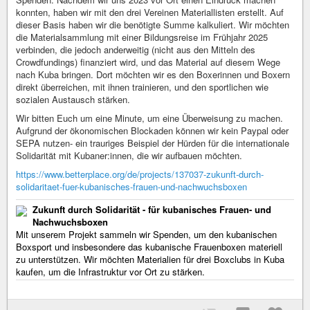
konnten, haben wir mit den drei Vereinen Materiallisten erstellt. Auf
dieser Basis haben wir die benötigte Summe kalkuliert. Wir möchten
die Materialsammlung mit einer Bildungsreise im Frühjahr 2025
verbinden, die jedoch anderweitig (nicht aus den Mitteln des
Crowdfundings) finanziert wird, und das Material auf diesem Wege
nach Kuba bringen. Dort möchten wir es den Boxerinnen und Boxern
direkt überreichen, mit ihnen trainieren, und den sportlichen wie
sozialen Austausch stärken.
Wir bitten Euch um eine Minute, um eine Überweisung zu machen.
Aufgrund der ökonomischen Blockaden können wir kein Paypal oder
SEPA nutzen- ein trauriges Beispiel der Hürden für die internationale
Solidarität mit Kubaner:innen, die wir aufbauen möchten.
https://www.betterplace.org/de/projects/137037-zukunft-durch-
solidaritaet-fuer-kubanisches-frauen-und-nachwuchsboxen
Zukunft durch Solidarität - für kubanisches Frauen- und
Nachwuchsboxen
Mit unserem Projekt sammeln wir Spenden, um den kubanischen
Boxsport und insbesondere das kubanische Frauenboxen materiell
zu unterstützen. Wir möchten Materialien für drei Boxclubs in Kuba
kaufen, um die Infrastruktur vor Ort zu stärken.