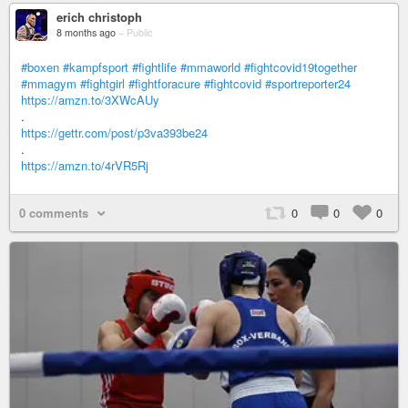
erich christoph
8 months ago
–
Public
#boxen
#kampfsport
#fightlife
#mmaworld
#fightcovid19together
#mmagym
#fightgirl
#fightforacure
#fightcovid
#sportreporter24
https://amzn.to/3XWcAUy
.
https://gettr.com/post/p3va393be24
.
https://amzn.to/4rVR5Rj
0 comments
0
0
0