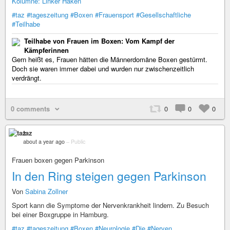
Kolumne: Linker Haken
#taz
#tageszeitung
#Boxen
#Frauensport
#Gesellschaftliche
#Teilhabe
Teilhabe von Frauen im Boxen: Vom Kampf der
Kämpferinnen
Gern heißt es, Frauen hätten die Männerdomäne Boxen gestürmt.
Doch sie waren immer dabei und wurden nur zwischenzeitlich
verdrängt.
0 comments
0
0
0
taz
about a year ago
–
Public
Frauen boxen gegen Parkinson
In den Ring steigen gegen Parkinson
Von
Sabina Zollner
Sport kann die Symptome der Nervenkrankheit lindern. Zu Besuch
bei einer Boxgruppe in Hamburg.
#taz
#tageszeitung
#Boxen
#Neurologie
#Die
#Nerven