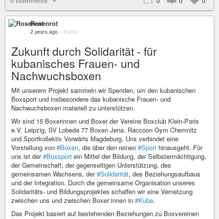
0 comments
0
0
0
Rosenrot
2 years ago
–
Public
Zukunft durch Solidarität - für
kubanisches Frauen- und
Nachwuchsboxen
Mit unserem Projekt sammeln wir Spenden, um den kubanischen
Boxsport und insbesondere das kubanische Frauen- und
Nachwuchsboxen materiell zu unterstützen.
Wir sind 15 Boxerinnen und Boxer der Vereine Boxclub Klein-Paris
e.V. Leipzig, SV Lobeda 77 Boxen Jena, Raccoon Gym Chemnitz
und Sportkollektiv Vorwärts Magdeburg. Uns verbindet eine
Vorstellung von
#Boxen
, die über den reinen
#Sport
hinausgeht. Für
uns ist der
#Boxsport
ein Mittel der Bildung, der Selbstermächtigung,
der Gemeinschaft, der gegenseitigen Unterstützung, des
gemeinsamen Wachsens, der
#Solidarität
, des Beziehungsaufbaus
und der Integration. Durch die gemeinsame Organisation unseres
Solidaritäts- und Bildungsprojektes schaffen wir eine Vernetzung
zwischen uns und zwischen Boxer:innen in
#Kuba
.
Das Projekt basiert auf bestehenden Beziehungen zu Boxvereinen