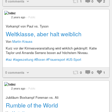
0 comments
1
0
2
taz
2 years ago
–
Public
Vorkampf von Paul vs. Tyson
Weltklasse, aber halt weiblich
Von
Martin Krauss
Kurz vor der Kirmesveranstaltung wird wirklich gekämpft: Katie
Taylor und Amanda Serrano boxen auf höchstem Niveau.
#taz
#tageszeitung
#Boxen
#Frauensport
#US-Sport
0 comments
0
0
1
taz
2 years ago
–
Public
Jubiläum Boxkampf Foreman vs. Ali
Rumble of the World