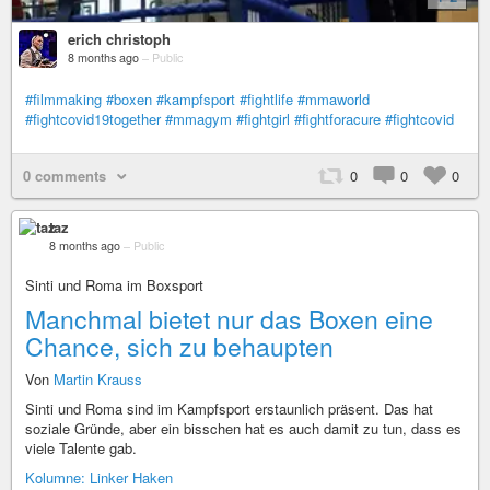
erich christoph
8 months ago
–
Public
#filmmaking
#boxen
#kampfsport
#fightlife
#mmaworld
#fightcovid19together
#mmagym
#fightgirl
#fightforacure
#fightcovid
0 comments
0
0
0
taz
8 months ago
–
Public
Sinti und Roma im Boxsport
Manchmal bietet nur das Boxen eine
Chance, sich zu behaupten
Von
Martin Krauss
Sinti und Roma sind im Kampfsport erstaunlich präsent. Das hat
soziale Gründe, aber ein bisschen hat es auch damit zu tun, dass es
viele Talente gab.
Kolumne: Linker Haken