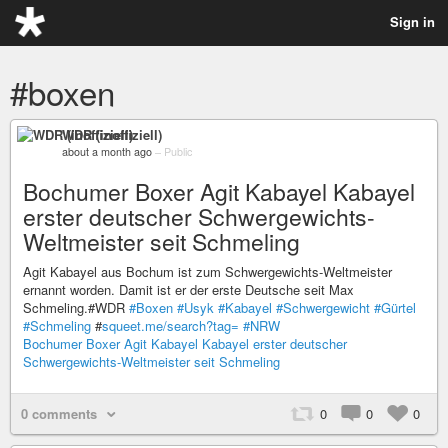
Sign in
#boxen
WDR (inoffiziell)
about a month ago
–
Public
Bochumer Boxer Agit Kabayel Kabayel
erster deutscher Schwergewichts-
Weltmeister seit Schmeling
Agit Kabayel aus Bochum ist zum Schwergewichts-Weltmeister
ernannt worden. Damit ist er der erste Deutsche seit Max
Schmeling.#WDR
#Boxen
#Usyk
#Kabayel
#Schwergewicht
#Gürtel
#Schmeling
#
squeet.me/search?tag=
#NRW
Bochumer Boxer Agit Kabayel Kabayel erster deutscher
Schwergewichts-Weltmeister seit Schmeling
0 comments
0
0
0