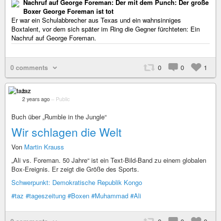
Nachruf auf George Foreman: Der mit dem Punch: Der große
Boxer George Foreman ist tot
Er war ein Schulabbrecher aus Texas und ein wahnsinniges
Boxtalent, vor dem sich später im Ring die Gegner fürchteten: Ein
Nachruf auf George Foreman.
0 comments
0
0
1
taz
2 years ago
–
Public
Buch über „Rumble in the Jungle“
Wir schlagen die Welt
Von
Martin Krauss
„Ali vs. Foreman. 50 Jahre“ ist ein Text-Bild-Band zu einem globalen
Box-Ereignis. Er zeigt die Größe des Sports.
Schwerpunkt: Demokratische Republik Kongo
#taz
#tageszeitung
#Boxen
#Muhammad
#Ali