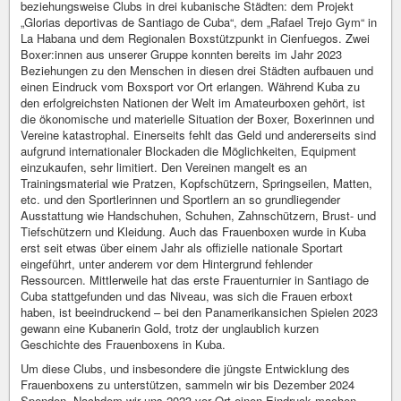
beziehungsweise Clubs in drei kubanische Städten: dem Projekt
„Glorias deportivas de Santiago de Cuba“, dem „Rafael Trejo Gym“ in
La Habana und dem Regionalen Boxstützpunkt in Cienfuegos. Zwei
Boxer:innen aus unserer Gruppe konnten bereits im Jahr 2023
Beziehungen zu den Menschen in diesen drei Städten aufbauen und
einen Eindruck vom Boxsport vor Ort erlangen. Während Kuba zu
den erfolgreichsten Nationen der Welt im Amateurboxen gehört, ist
die ökonomische und materielle Situation der Boxer, Boxerinnen und
Vereine katastrophal. Einerseits fehlt das Geld und andererseits sind
aufgrund internationaler Blockaden die Möglichkeiten, Equipment
einzukaufen, sehr limitiert. Den Vereinen mangelt es an
Trainingsmaterial wie Pratzen, Kopfschützern, Springseilen, Matten,
etc. und den Sportlerinnen und Sportlern an so grundliegender
Ausstattung wie Handschuhen, Schuhen, Zahnschützern, Brust- und
Tiefschützern und Kleidung. Auch das Frauenboxen wurde in Kuba
erst seit etwas über einem Jahr als offizielle nationale Sportart
eingeführt, unter anderem vor dem Hintergrund fehlender
Ressourcen. Mittlerweile hat das erste Frauenturnier in Santiago de
Cuba stattgefunden und das Niveau, was sich die Frauen erboxt
haben, ist beeindruckend – bei den Panamerikansichen Spielen 2023
gewann eine Kubanerin Gold, trotz der unglaublich kurzen
Geschichte des Frauenboxens in Kuba.
Um diese Clubs, und insbesondere die jüngste Entwicklung des
Frauenboxens zu unterstützen, sammeln wir bis Dezember 2024
Spenden. Nachdem wir uns 2023 vor Ort einen Eindruck machen