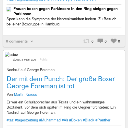
Frauen boxen gegen Parkinson: In den Ring steigen gegen
Parkinson
Sport kann die Symptome der Nervenkrankheit lindern. Zu Besuch
bei einer Boxgruppe in Hamburg.
0 comments
0
0
0
taz
about a year ago
–
Public
Nachruf auf George Foreman
Der mit dem Punch: Der große Boxer
George Foreman ist tot
Von
Martin Krauss
Er war ein Schulabbrecher aus Texas und ein wahnsinniges
Boxtalent, vor dem sich später im Ring die Gegner fürchteten: Ein
Nachruf auf George Foreman.
#taz
#tageszeitung
#Muhammad
#Ali
#Boxen
#Black
#Panther