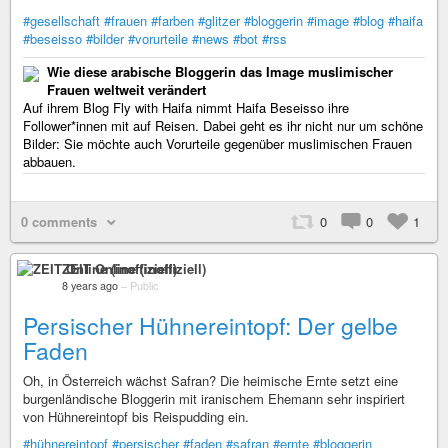
#gesellschaft
#frauen
#farben
#glitzer
#bloggerin
#image
#blog
#haifa
#beseisso
#bilder
#vorurteile
#news
#bot
#rss
Wie diese arabische Bloggerin das Image muslimischer
Frauen weltweit verändert
Auf ihrem Blog Fly with Haifa nimmt Haifa Beseisso ihre
Follower*innen mit auf Reisen. Dabei geht es ihr nicht nur um schöne
Bilder: Sie möchte auch Vorurteile gegenüber muslimischen Frauen
abbauen.
0 comments
0
0
1
ZEIT Online (inoffiziell)
8 years ago
–
Public
Persischer Hühnereintopf: Der gelbe
Faden
Oh, in Österreich wächst Safran? Die heimische Ernte setzt eine
burgenländische Bloggerin mit iranischem Ehemann sehr inspiriert
von Hühnereintopf bis Reispudding ein.
#hühnereintopf
#persischer
#faden
#safran
#ernte
#bloggerin