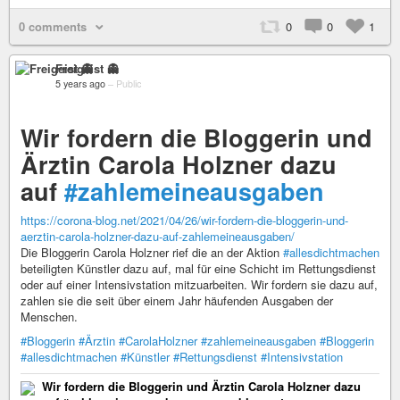
0 comments
0
0
1
Freigeist 👻
5 years ago
–
Public
Wir fordern die Bloggerin und
Ärztin Carola Holzner dazu
auf
#zahlemeineausgaben
https://corona-blog.net/2021/04/26/wir-fordern-die-bloggerin-und-
aerztin-carola-holzner-dazu-auf-zahlemeineausgaben/
Die Bloggerin Carola Holzner rief die an der Aktion
#allesdichtmachen
beteiligten Künstler dazu auf, mal für eine Schicht im Rettungsdienst
oder auf einer Intensivstation mitzuarbeiten. Wir fordern sie dazu auf,
zahlen sie die seit über einem Jahr häufenden Ausgaben der
Menschen.
#Bloggerin
#Ärztin
#CarolaHolzner
#zahlemeineausgaben
#Bloggerin
#allesdichtmachen
#Künstler
#Rettungsdienst
#Intensivstation
Wir fordern die Bloggerin und Ärztin Carola Holzner dazu