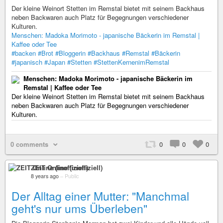
Der kleine Weinort Stetten im Remstal bietet mit seinem Backhaus
neben Backwaren auch Platz für Begegnungen verschiedener
Kulturen.
Menschen: Madoka Morimoto - japanische Bäckerin im Remstal |
Kaffee oder Tee
#backen
#Brot
#Bloggerin
#Backhaus
#Remstal
#Bäckerin
#japanisch
#Japan
#Stetten
#StettenKernenimRemstal
Menschen: Madoka Morimoto - japanische Bäckerin im
Remstal | Kaffee oder Tee
Der kleine Weinort Stetten im Remstal bietet mit seinem Backhaus
neben Backwaren auch Platz für Begegnungen verschiedener
Kulturen.
0 comments
0
0
0
ZEIT Online (inoffiziell)
8 years ago
–
Public
Der Alltag einer Mutter: "Manchmal
geht's nur ums Überleben"