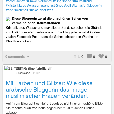
#gesellschaft
#umweltverschmutzung
#seite
#traumstrand
#kristallklares
#wasser
#sand
#strände
#bali
#fantasie
#bloggerin
#orte
#wahrheit
#news
#bot
#rss
Diese Bloggerin zeigt die unschönen Seiten von
vermeintlichen Traumstränden
Kristallklares Wasser und makelloser Sand, so sehen die Strände
von Bali in unserer Fantasie aus. Eine Bloggerin beweist in einem
viralen Facebook-Post, dass die Sehnsuchtsorte in Wahrheit in
Plastik ersticken.
0 comments
0
0
0
ZEIT Online (inoffiziell)
8 years ago
–
Public
Mit Farben und Glitzer: Wie diese
arabische Bloggerin das Image
muslimischer Frauen verändert
Auf ihrem Blog geht es Haifa Beseisso nicht nur um schöne Bilder:
Sie möchte auch Vorurteile gegenüber muslimischen Frauen
abbauen.