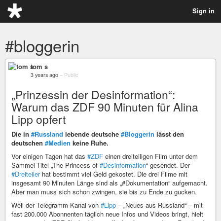
Sign in
#bloggerin
tom s
3 years ago
–
Public
„Prinzessin der Desinformation“:
Warum das ZDF 90 Minuten für Alina
Lipp opfert
Die in
#Russland
lebende deutsche
#Bloggerin
lässt den
deutschen
#Medien
keine Ruhe.
Vor einigen Tagen hat das
#ZDF
einen dreiteiligen Film unter dem
Sammel-Titel „The Princess of
#Desinformation
“ gesendet. Der
#Dreiteiler
hat bestimmt viel Geld gekostet. Die drei Filme mit
insgesamt 90 Minuten Länge sind als „#Dokumentation“ aufgemacht.
Aber man muss sich schon zwingen, sie bis zu Ende zu gucken.
Weil der Telegramm-Kanal von
#Lipp
– „Neues aus Russland“ – mit
fast 200.000 Abonnenten täglich neue Infos und Videos bringt, hielt