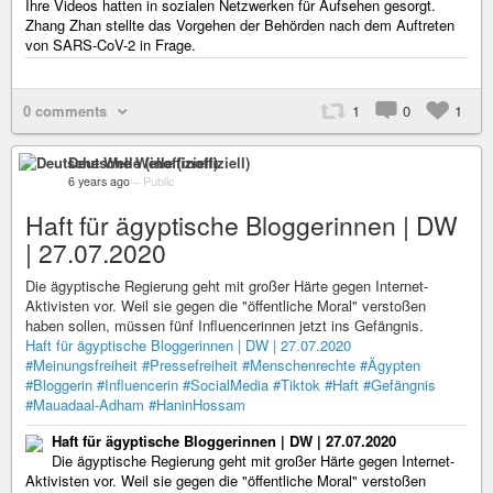
Ihre Videos hatten in sozialen Netzwerken für Aufsehen gesorgt.
Zhang Zhan stellte das Vorgehen der Behörden nach dem Auftreten
von SARS-CoV-2 in Frage.
0 comments
1
0
1
Deutsche Welle (inoffiziell)
6 years ago
–
Public
Haft für ägyptische Bloggerinnen | DW
| 27.07.2020
Die ägyptische Regierung geht mit großer Härte gegen Internet-
Aktivisten vor. Weil sie gegen die "öffentliche Moral" verstoßen
haben sollen, müssen fünf Influencerinnen jetzt ins Gefängnis.
Haft für ägyptische Bloggerinnen | DW | 27.07.2020
#Meinungsfreiheit
#Pressefreiheit
#Menschenrechte
#Ägypten
#Bloggerin
#Influencerin
#SocialMedia
#Tiktok
#Haft
#Gefängnis
#Mauadaal-Adham
#HaninHossam
Haft für ägyptische Bloggerinnen | DW | 27.07.2020
Die ägyptische Regierung geht mit großer Härte gegen Internet-
Aktivisten vor. Weil sie gegen die "öffentliche Moral" verstoßen