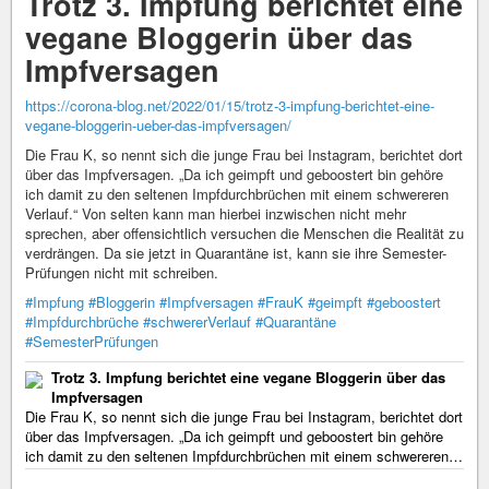
Trotz 3. Impfung berichtet eine
vegane Bloggerin über das
Impfversagen
https://corona-blog.net/2022/01/15/trotz-3-impfung-berichtet-eine-
vegane-bloggerin-ueber-das-impfversagen/
Die Frau K, so nennt sich die junge Frau bei Instagram, berichtet dort
über das Impfversagen. „Da ich geimpft und geboostert bin gehöre
ich damit zu den seltenen Impfdurchbrüchen mit einem schwereren
Verlauf.“ Von selten kann man hierbei inzwischen nicht mehr
sprechen, aber offensichtlich versuchen die Menschen die Realität zu
verdrängen. Da sie jetzt in Quarantäne ist, kann sie ihre Semester-
Prüfungen nicht mit schreiben.
#Impfung
#Bloggerin
#Impfversagen
#FrauK
#geimpft
#geboostert
#Impfdurchbrüche
#schwererVerlauf
#Quarantäne
#SemesterPrüfungen
Trotz 3. Impfung berichtet eine vegane Bloggerin über das
Impfversagen
Die Frau K, so nennt sich die junge Frau bei Instagram, berichtet dort
über das Impfversagen. „Da ich geimpft und geboostert bin gehöre
ich damit zu den seltenen Impfdurchbrüchen mit einem schwereren…