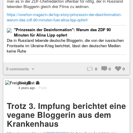
man es in der ZDF-Chefredaktion offenbar für nötig, der in Russland
lebenden Bloggerin gleich drei Filme zu widmen.
https://overton-magazin.de/top-story/prinzessin-der-desinformation-
warum-das-zdf-90-minuten-fuer-alina-lipp-opfert/
"Prinzessin der Desinformation": Warum das ZDF 90
Minuten für Alina Lipp opfert
Die in Russland lebende deutsche Bloggerin, die von der russischen
Frontseite im Ukraine-Krieg berichtet, lässt den deutschen Medien
keine Ruhe
0 comments
0
0
0
Freigeist 👻
4 years ago
–
Public
Trotz 3. Impfung berichtet eine
vegane Bloggerin aus dem
Krankenhaus