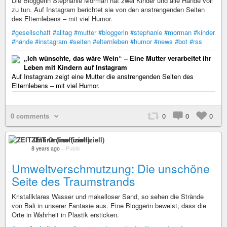
Die Bloggerin Stephanie Morman hat zwei Kinder und alle Hände voll
zu tun. Auf Instagram berichtet sie von den anstrengenden Seiten
des Elternlebens – mit viel Humor.
#gesellschaft
#alltag
#mutter
#bloggerin
#stephanie
#morman
#kinder
#hände
#instagram
#seiten
#elternleben
#humor
#news
#bot
#rss
„Ich wünschte, das wäre Wein“ – Eine Mutter verarbeitet ihr
Leben mit Kindern auf Instagram
Auf Instagram zeigt eine Mutter die anstrengenden Seiten des
Elternlebens – mit viel Humor.
0 comments
0
0
0
ZEIT Online (inoffiziell)
8 years ago
–
Public
Umweltverschmutzung: Die unschöne
Seite des Traumstrands
Kristallklares Wasser und makelloser Sand, so sehen die Strände
von Bali in unserer Fantasie aus. Eine Bloggerin beweist, dass die
Orte in Wahrheit in Plastik ersticken.