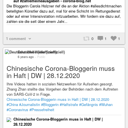
auf #zahlemeineausgaben - corona-blog.net
Die Bloggerin Carola Holzner rief die an der Aktion #allesdichtmachen
beteiligten Künstler dazu auf, mal für eine Schicht im Rettungsdienst
oder auf einer Intensivstation mitzuarbeiten. Wir fordern sie dazu auf,
zahlen sie die seit über einem Jahr...
1 comment
0
1
1
Deutsche Welle (inoffiziell)
6 years ago
–
Public
Chinesische Corona-Bloggerin muss
in Haft | DW | 28.12.2020
Ihre Videos hatten in sozialen Netzwerken für Aufsehen gesorgt.
Zhang Zhan stellte das Vorgehen der Behörden nach dem Auftreten
von SARS-CoV-2 in Frage.
Chinesische Corona-Bloggerin muss in Haft | DW | 28.12.2020
#China
#Journalistin
#Bloggerin
#Haftstrafe
#Gefängnis
#Wuhan
#Coronavirus
#Pressefreiheit
Chinesische Corona-Bloggerin muss in Haft | DW |
28.12.2020