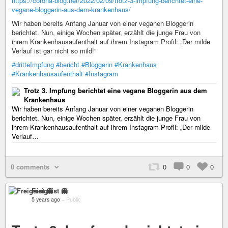
https://corona-blog.net/2022/02/09/trotz-3-impfung-berichtet-eine-
vegane-bloggerin-aus-dem-krankenhaus/
Wir haben bereits Anfang Januar von einer veganen Bloggerin
berichtet. Nun, einige Wochen später, erzählt die junge Frau von
ihrem Krankenhausaufenthalt auf ihrem Instagram Profil: „Der milde
Verlauf ist gar nicht so mild!“
#dritteImpfung
#bericht
#Bloggerin
#Krankenhaus
#Krankenhausaufenthalt
#Instagram
Trotz 3. Impfung berichtet eine vegane Bloggerin aus dem
Krankenhaus
Wir haben bereits Anfang Januar von einer veganen Bloggerin
berichtet. Nun, einige Wochen später, erzählt die junge Frau von
ihrem Krankenhausaufenthalt auf ihrem Instagram Profil: „Der milde
Verlauf…
0 comments
0
0
0
Freigeist 👻
5 years ago
–
Public