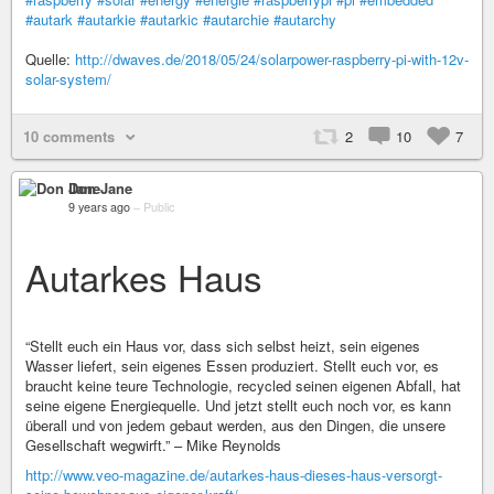
#autark
#autarkie
#autarkic
#autarchie
#autarchy
Quelle:
http://dwaves.de/2018/05/24/solarpower-raspberry-pi-with-12v-
solar-system/
10 comments
2
10
7
Don Jane
9 years ago
–
Public
Autarkes Haus
“Stellt euch ein Haus vor, dass sich selbst heizt, sein eigenes
Wasser liefert, sein eigenes Essen produziert. Stellt euch vor, es
braucht keine teure Technologie, recycled seinen eigenen Abfall, hat
seine eigene Energiequelle. Und jetzt stellt euch noch vor, es kann
überall und von jedem gebaut werden, aus den Dingen, die unsere
Gesellschaft wegwirft.” – Mike Reynolds
http://www.veo-magazine.de/autarkes-haus-dieses-haus-versorgt-