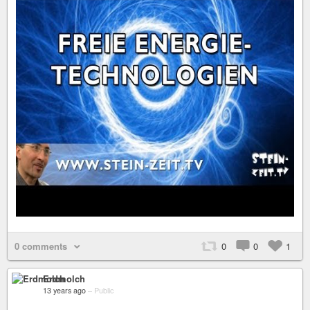
0 comments
0
0
1
Erdmolch
13 years ago
–
Public