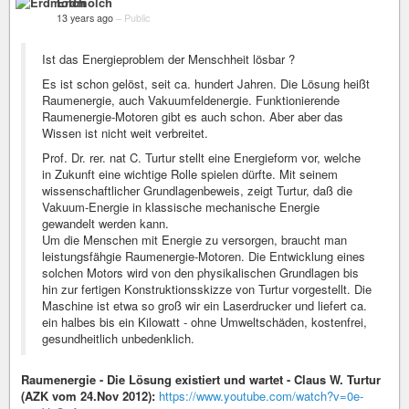
Erdmolch
13 years ago
–
Public
Ist das Energieproblem der Menschheit lösbar ?
Es ist schon gelöst, seit ca. hundert Jahren. Die Lösung heißt
Raumenergie, auch Vakuumfeldenergie. Funktionierende
Raumenergie-Motoren gibt es auch schon. Aber aber das
Wissen ist nicht weit verbreitet.
Prof. Dr. rer. nat C. Turtur stellt eine Energieform vor, welche
in Zukunft eine wichtige Rolle spielen dürfte. Mit seinem
wissenschaftlicher Grundlagenbeweis, zeigt Turtur, daß die
Vakuum-Energie in klassische mechanische Energie
gewandelt werden kann.
Um die Menschen mit Energie zu versorgen, braucht man
leistungsfähgie Raumenergie-Motoren. Die Entwicklung eines
solchen Motors wird von den physikalischen Grundlagen bis
hin zur fertigen Konstruktionsskizze von Turtur vorgestellt. Die
Maschine ist etwa so groß wir ein Laserdrucker und liefert ca.
ein halbes bis ein Kilowatt - ohne Umweltschäden, kostenfrei,
gesundheitlich unbedenklich.
Raumenergie - Die Lösung existiert und wartet - Claus W. Turtur
(AZK vom 24.Nov 2012):
https://www.youtube.com/watch?v=0e-