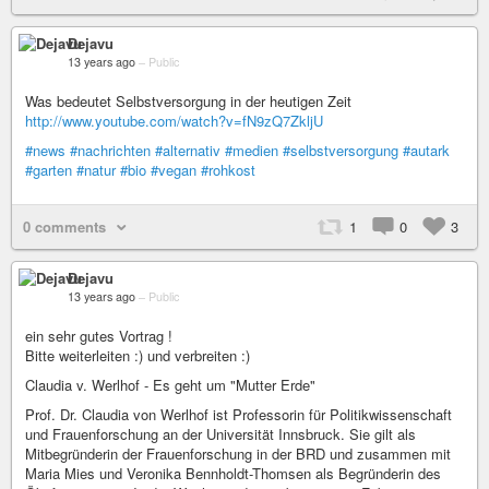
Dejavu
13 years ago
–
Public
Was bedeutet Selbstversorgung in der heutigen Zeit
http://www.youtube.com/watch?v=fN9zQ7ZkljU
#news
#nachrichten
#alternativ
#medien
#selbstversorgung
#autark
#garten
#natur
#bio
#vegan
#rohkost
0 comments
1
0
3
Dejavu
13 years ago
–
Public
ein sehr gutes Vortrag !
Bitte weiterleiten :) und verbreiten :)
Claudia v. Werlhof - Es geht um "Mutter Erde"
Prof. Dr. Claudia von Werlhof ist Professorin für Politikwissenschaft
und Frauenforschung an der Universität Innsbruck. Sie gilt als
Mitbegründerin der Frauenforschung in der BRD und zusammen mit
Maria Mies und Veronika Bennholdt-Thomsen als Begründerin des