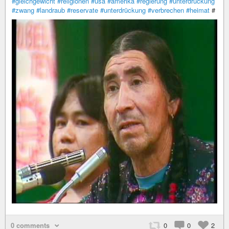
#gleichgewicht
#religionen
#usa
#amerika
#regierung
#unterdrückung
#zwang
#landraub
#reservate
#unterdrückung
#verbrechen
#heimat
#
0 comments
0
0
2