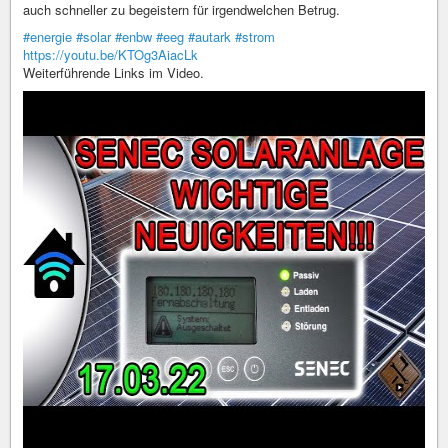
auch schneller zu begeistern für irgendwelchen Betrug.
#energie
#solar
#enbw
#eeg
#autark
#strom
https://youtu.be/KTOg3AiacLk
Weiterführende Links im Video.