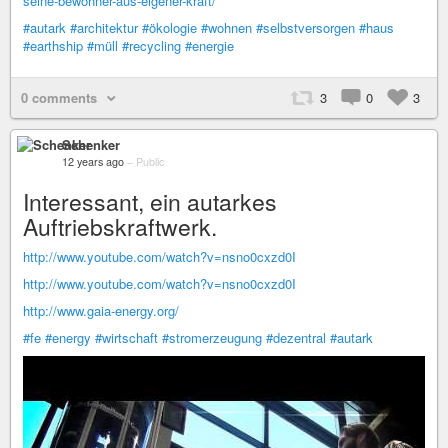
seine-bewohner-aus-eigener-kraft/
#autark
#architektur
#ökologie
#wohnen
#selbstversorgen
#haus
#earthship
#müll
#recycling
#energie
0 comments
3
0
3
Schenker
12 years ago
–
Public
Interessant, ein autarkes
Auftriebskraftwerk.
http://www.youtube.com/watch?v=nsno0cxzd0I
http://www.youtube.com/watch?v=nsno0cxzd0I
http://www.gaia-energy.org/
#fe
#energy
#wirtschaft
#stromerzeugung
#dezentral
#autark