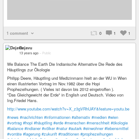
1 comment
0
1
1
Dejavu
13 years ago
–
Public
We Balance The Earth Die Indianische Alternative Die Rede des
Häuptlings zur Ökologie
Philipp Deere, Häuptling und Medizinmann hielt an der WU in Wien
einen illustrierten Vortrag im Nov.1982 über die Hopi
Prophezeihungen. ( Vieles ist davon bis 2012 eingetroffen ).
"Das Gleichgewicht der Erde" in English und Deutsch. Video von
Ing.Friedel Hans.
http://www.youtube.com/watch?v=X_z3gVRhUAY&feature=youtu.be
#news
#nachrichten
#informationen
#alternativ
#medien
#wien
#vortrag
#hopi
#häuptling
#erde
#menschen
#menschheit
#ökologie
#balance
#indianer
#völker
#natur
#autark
#einwohner
#lebensmittel
#vorräte
#lagerung
#zukunft
#traditionen
#prophezeihungen