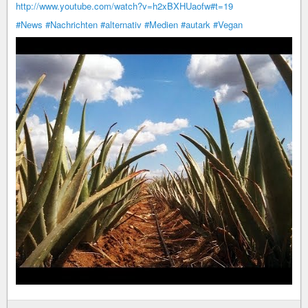
http://www.youtube.com/watch?v=h2xBXHUaofw#t=19
#News
#Nachrichten
#alternativ
#Medien
#autark
#Vegan