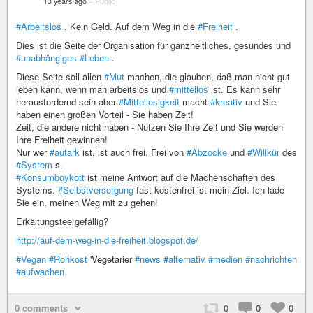
13 years ago
–
Public
#Arbeitslos
. Kein Geld. Auf dem Weg in die
#Freiheit
.
Dies ist die Seite der Organisation für ganzheitliches, gesundes und
#unabhängiges
#Leben
.
Diese Seite soll allen
#Mut
machen, die glauben, daß man nicht gut
leben kann, wenn man arbeitslos und
#mittellos
ist. Es kann sehr
herausfordernd sein aber
#Mittellosigkeit
macht
#kreativ
und Sie
haben einen großen Vorteil - Sie haben Zeit!
Zeit, die andere nicht haben - Nutzen Sie Ihre Zeit und Sie werden
Ihre Freiheit gewinnen!
Nur wer
#autark
ist, ist auch frei. Frei von
#Abzocke
und
#Willkür
des
#System
s.
#Konsumboykott
ist meine Antwort auf die Machenschaften des
Systems.
#Selbstversorgung
fast kostenfrei ist mein Ziel. Ich lade
Sie ein, meinen Weg mit zu gehen!
Erkältungstee gefällig?
http://auf-dem-weg-in-die-freiheit.blogspot.de/
#Vegan
#Rohkost
'Vegetarier
#news
#alternativ
#medien
#nachrichten
#aufwachen
0 comments
0
0
0