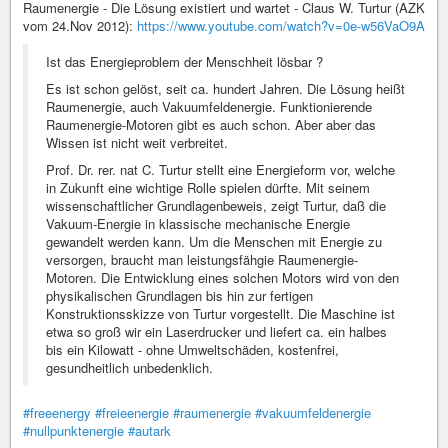
Raumenergie - Die Lösung existiert und wartet - Claus W. Turtur (AZK
vom 24.Nov 2012):
https://www.youtube.com/watch?v=0e-w56VaO9A
Ist das Energieproblem der Menschheit lösbar ?
Es ist schon gelöst, seit ca. hundert Jahren. Die Lösung heißt
Raumenergie, auch Vakuumfeldenergie. Funktionierende
Raumenergie-Motoren gibt es auch schon. Aber aber das
Wissen ist nicht weit verbreitet.
Prof. Dr. rer. nat C. Turtur stellt eine Energieform vor, welche
in Zukunft eine wichtige Rolle spielen dürfte. Mit seinem
wissenschaftlicher Grundlagenbeweis, zeigt Turtur, daß die
Vakuum-Energie in klassische mechanische Energie
gewandelt werden kann. Um die Menschen mit Energie zu
versorgen, braucht man leistungsfähgie Raumenergie-
Motoren. Die Entwicklung eines solchen Motors wird von den
physikalischen Grundlagen bis hin zur fertigen
Konstruktionsskizze von Turtur vorgestellt. Die Maschine ist
etwa so groß wir ein Laserdrucker und liefert ca. ein halbes
bis ein Kilowatt - ohne Umweltschäden, kostenfrei,
gesundheitlich unbedenklich.
#freeenergy
#freieenergie
#raumenergie
#vakuumfeldenergie
#nullpunktenergie
#autark