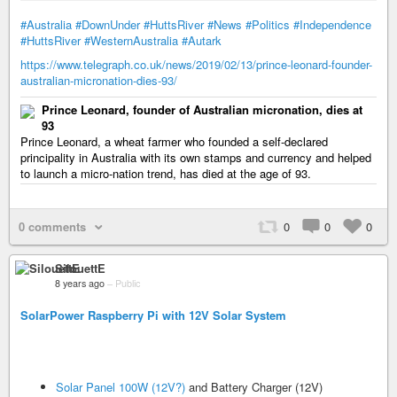
#Australia
#DownUnder
#HuttsRiver
#News
#Politics
#Independence
#HuttsRiver
#WesternAustralia
#Autark
https://www.telegraph.co.uk/news/2019/02/13/prince-leonard-founder-
australian-micronation-dies-93/
Prince Leonard, founder of Australian micronation, dies at
93
Prince Leonard, a wheat farmer who founded a self-declared
principality in Australia with its own stamps and currency and helped
to launch a micro-nation trend, has died at the age of 93.
0 comments
0
0
0
SilouettE
8 years ago
–
Public
SolarPower Raspberry Pi with 12V Solar System
Solar Panel 100W (12V?)
and Battery Charger (12V)