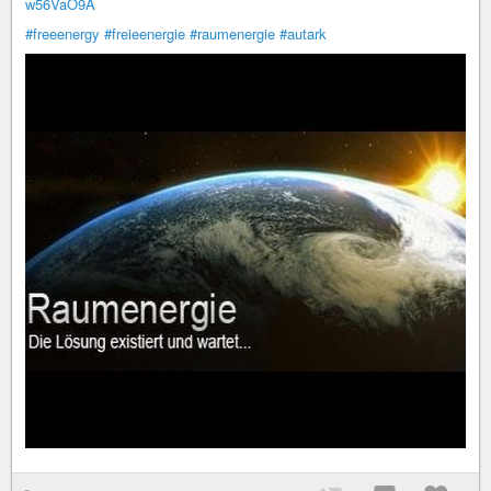
w56VaO9A
#freeenergy
#freieenergie
#raumenergie
#autark