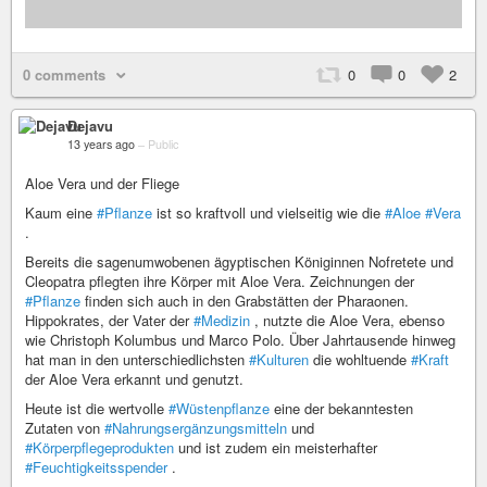
0 comments
0
0
2
Dejavu
13 years ago
–
Public
Aloe Vera und der Fliege
Kaum eine
#Pflanze
ist so kraftvoll und vielseitig wie die
#Aloe
#Vera
.
Bereits die sagenumwobenen ägyptischen Königinnen Nofretete und
Cleopatra pflegten ihre Körper mit Aloe Vera. Zeichnungen der
#Pflanze
finden sich auch in den Grabstätten der Pharaonen.
Hippokrates, der Vater der
#Medizin
, nutzte die Aloe Vera, ebenso
wie Christoph Kolumbus und Marco Polo. Über Jahrtausende hinweg
hat man in den unterschiedlichsten
#Kulturen
die wohltuende
#Kraft
der Aloe Vera erkannt und genutzt.
Heute ist die wertvolle
#Wüstenpflanze
eine der bekanntesten
Zutaten von
#Nahrungsergänzungsmitteln
und
#Körperpflegeprodukten
und ist zudem ein meisterhafter
#Feuchtigkeitsspender
.