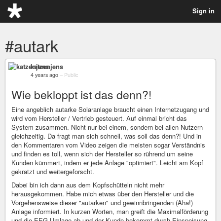
Sign in
#autark
katzenjens
4 years ago
–
Public
Wie bekloppt ist das denn?!
Eine angeblich autarke Solaranlage braucht einen Internetzugang und
wird vom Hersteller / Vertrieb gesteuert. Auf einmal bricht das
System zusammen. Nicht nur bei einem, sondern bei allen Nutzern
gleichzeitig. Da fragt man sich schnell, was soll das denn?! Und in
den Kommentaren vom Video zeigen die meisten sogar Verständnis
und finden es toll, wenn sich der Hersteller so rührend um seine
Kunden kümmert, indem er jede Anlage "optimiert". Leicht am Kopf
gekratzt und weitergeforscht.
Dabei bin ich dann aus dem Kopfschütteln nicht mehr
herausgekommen. Habe mich etwas über den Hersteller und die
Vorgehensweise dieser "autarken" und gewinnbringenden (Aha!)
Anlage informiert. In kurzen Worten, man greift die Maximalförderung
und die EEG Umlage ab und der Kunde bekommt durch Einspeisung