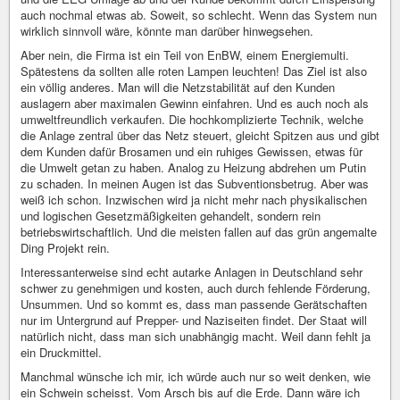
auch nochmal etwas ab. Soweit, so schlecht. Wenn das System nun
wirklich sinnvoll wäre, könnte man darüber hinwegsehen.
Aber nein, die Firma ist ein Teil von EnBW, einem Energiemulti.
Spätestens da sollten alle roten Lampen leuchten! Das Ziel ist also
ein völlig anderes. Man will die Netzstabilität auf den Kunden
auslagern aber maximalen Gewinn einfahren. Und es auch noch als
umweltfreundlich verkaufen. Die hochkomplizierte Technik, welche
die Anlage zentral über das Netz steuert, gleicht Spitzen aus und gibt
dem Kunden dafür Brosamen und ein ruhiges Gewissen, etwas für
die Umwelt getan zu haben. Analog zu Heizung abdrehen um Putin
zu schaden. In meinen Augen ist das Subventionsbetrug. Aber was
weiß ich schon. Inzwischen wird ja nicht mehr nach physikalischen
und logischen Gesetzmäßigkeiten gehandelt, sondern rein
betriebswirtschaftlich. Und die meisten fallen auf das grün angemalte
Ding Projekt rein.
Interessanterweise sind echt autarke Anlagen in Deutschland sehr
schwer zu genehmigen und kosten, auch durch fehlende Förderung,
Unsummen. Und so kommt es, dass man passende Gerätschaften
nur im Untergrund auf Prepper- und Naziseiten findet. Der Staat will
natürlich nicht, dass man sich unabhängig macht. Weil dann fehlt ja
ein Druckmittel.
Manchmal wünsche ich mir, ich würde auch nur so weit denken, wie
ein Schwein scheisst. Vom Arsch bis auf die Erde. Dann wäre ich