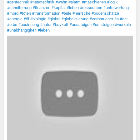
#gentechnik
#nanotechnik
#wahn
#alarm
#maschienen
#logik
#scheiterrung
#finanzen
#kapital
#leben
#ressourcen
#unterwerfung
#mord
#töten
#transformation
#teile
#herrsche
#bodenschätze
#energie
#öl
#biologie
#global
#globalisierung
#verbraucher
#autark
#erbe
#besinnung
#natur
#boykott
#aussteigen
#umsteigen
#wurzeln
#unabhängigkeit
#leben