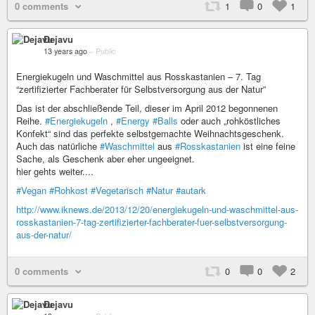
0 comments
1
0
1
Dejavu
13 years ago
–
Public
Energiekugeln und Waschmittel aus Rosskastanien – 7. Tag
“zertifizierter Fachberater für Selbstversorgung aus der Natur”
Das ist der abschließende Teil, dieser im April 2012 begonnenen
Reihe.
#Energiekugeln
,
#Energy
#Balls
oder auch „rohköstliches
Konfekt“ sind das perfekte selbstgemachte Weihnachtsgeschenk.
Auch das natürliche
#Waschmittel
aus
#Rosskastanien
ist eine feine
Sache, als Geschenk aber eher ungeeignet.
hier gehts weiter....
#Vegan
#Rohkost
#Vegetarisch
#Natur
#autark
http://www.iknews.de/2013/12/20/energiekugeln-und-waschmittel-aus-
rosskastanien-7-tag-zertifizierter-fachberater-fuer-selbstversorgung-
aus-der-natur/
0 comments
0
0
2
Dejavu