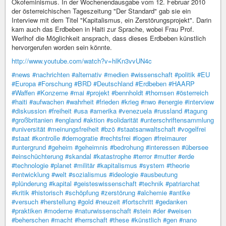
Ökofeminismus. In der Wochenendausgabe vom 12. Februar 2010
der österreichischen Tageszeitung "Der Standard" gab sie ein
Interview mit dem Titel "Kapitalismus, ein Zerstörungsprojekt". Darin
kam auch das Erdbeben in Haiti zur Sprache, wobei Frau Prof.
Werlhof die Möglichkeit ansprach, dass dieses Erdbeben künstlich
hervorgerufen worden sein könnte.
http://www.youtube.com/watch?v=hlKn3vvUN4c
#news
#nachrichten
#alternativ
#medien
#wissenschaft
#politik
#EU
#Europa
#Forschung
#BRD
#Deutschland
#Erdbeben
#HAARP
#Waffen
#Konzerne
#mai
#projekt
#bennholdt
#thomsen
#österreich
#haiti
#aufwachen
#wahrheit
#frieden
#krieg
#nwo
#energie
#interview
#diskussion
#freiheit
#usa
#amerika
#venezuela
#russland
#tagung
#großbritanien
#england
#aktion
#solidarität
#unterschriftensammlung
#universität
#meinungsfreiheit
#bzö
#staatsanwaltschaft
#vogelfrei
#staat
#kontrolle
#demogratie
#rechtsfrei
#logen
#freimaurer
#untergrund
#geheim
#geheimnis
#bedrohung
#interessen
#übersee
#einschüchterung
#skandal
#katastrophe
#terror
#mutter
#erde
#technologie
#planet
#militär
#kapitalismus
#system
#theorie
#entwicklung
#welt
#sozialismus
#ideologie
#ausbeutung
#plünderung
#kapital
#geisteswissenschaft
#technik
#patriarchat
#kritik
#historisch
#schöpfung
#zerstörung
#alchemie
#antike
#versuch
#herstellung
#gold
#neuzeit
#fortschritt
#gedanken
#praktiken
#moderne
#naturwissenschaft
#stein
#der
#weisen
#beherschen
#macht
#herrschaft
#these
#künstlich
#gen
#nano