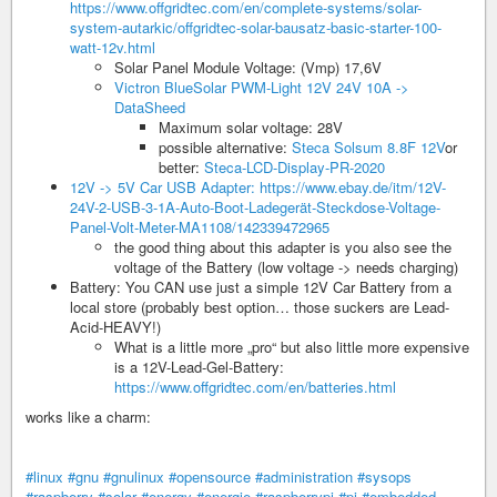
https://www.offgridtec.com/en/complete-systems/solar-
system-autarkic/offgridtec-solar-bausatz-basic-starter-100-
watt-12v.html
Solar Panel Module Voltage: (Vmp) 17,6V
Victron BlueSolar PWM-Light 12V 24V 10A ->
DataSheed
Maximum solar voltage: 28V
possible alternative:
Steca Solsum 8.8F 12V
or
better:
Steca-LCD-Display-PR-2020
12V -> 5V Car USB Adapter: https://www.ebay.de/itm/12V-
24V-2-USB-3-1A-Auto-Boot-Ladegerät-Steckdose-Voltage-
Panel-Volt-Meter-MA1108/142339472965
the good thing about this adapter is you also see the
voltage of the Battery (low voltage -> needs charging)
Battery: You CAN use just a simple 12V Car Battery from a
local store (probably best option… those suckers are Lead-
Acid-HEAVY!)
What is a little more „pro“ but also little more expensive
is a 12V-Lead-Gel-Battery:
https://www.offgridtec.com/en/batteries.html
works like a charm:
#linux
#gnu
#gnulinux
#opensource
#administration
#sysops
#raspberry
#solar
#energy
#energie
#raspberrypi
#pi
#embedded