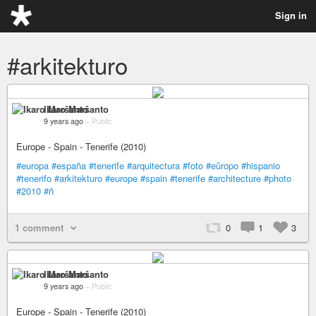
Sign in
#arkitekturo
Ikaro Marŝanto
9 years ago
–
Public
Europe - Spain - Tenerife (2010)
#europa
#españa
#tenerife
#arquitectura
#foto
#eŭropo
#hispanio
#tenerifo
#arkitekturo
#europe
#spain
#tenerife
#architecture
#photo
#2010
#ñ
1 comment
0
1
3
Ikaro Marŝanto
9 years ago
–
Public
Europe - Spain - Tenerife (2010)