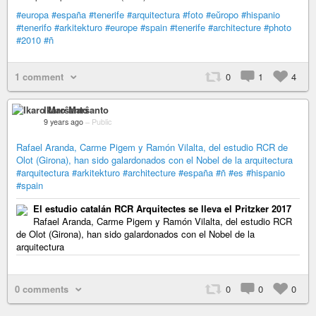
#europa
#españa
#tenerife
#arquitectura
#foto
#eŭropo
#hispanio
#tenerifo
#arkitekturo
#europe
#spain
#tenerife
#architecture
#photo
#2010
#ñ
1 comment
0
1
4
Ikaro Marŝanto
9 years ago
–
Public
Rafael Aranda, Carme Pigem y Ramón Vilalta, del estudio RCR de
Olot (Girona), han sido galardonados con el Nobel de la arquitectura
#arquitectura
#arkitekturo
#architecture
#españa
#ñ
#es
#hispanio
#spain
El estudio catalán RCR Arquitectes se lleva el Pritzker 2017
Rafael Aranda, Carme Pigem y Ramón Vilalta, del estudio RCR
de Olot (Girona), han sido galardonados con el Nobel de la
arquitectura
0 comments
0
0
0