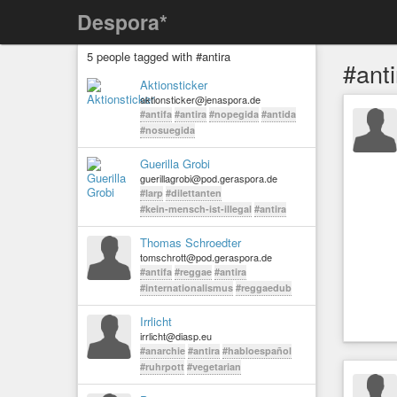
Despora*
5 people tagged with #antira
#anti
Aktionsticker
aktionsticker@jenaspora.de
#antifa
#antira
#nopegida
#antida
#nosuegida
Guerilla Grobi
guerillagrobi@pod.geraspora.de
#larp
#dilettanten
#kein-mensch-ist-illegal
#antira
Thomas Schroedter
tomschrott@pod.geraspora.de
#antifa
#reggae
#antira
#internationalismus
#reggaedub
Irrlicht
irrlicht@diasp.eu
#anarchie
#antira
#habloespañol
#ruhrpott
#vegetarian