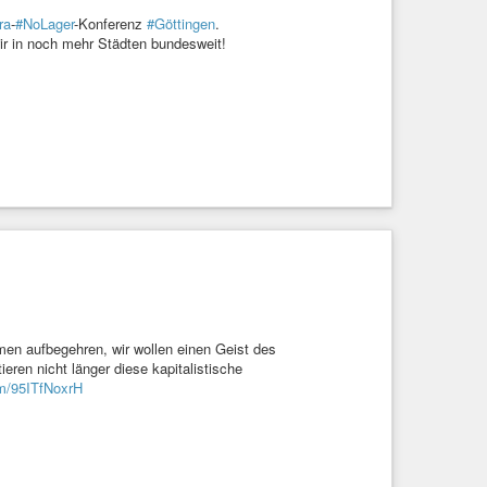
ra
-
#NoLager
-Konferenz
#Göttingen
.
ir in noch mehr Städten bundesweit!
en aufbegehren, wir wollen einen Geist des
eren nicht länger diese kapitalistische
om/95ITfNoxrH