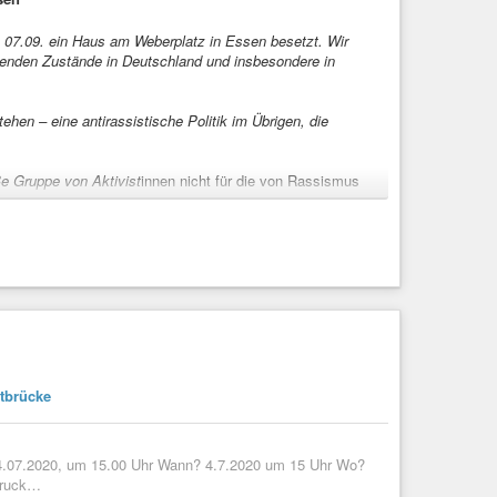
n 07.09. ein Haus am Weberplatz in Essen besetzt. Wir
henden Zustände in Deutschland und insbesondere in
tehen – eine antirassistische Politik im Übrigen, die
ße Gruppe von Aktivist
innen nicht für die von Rassismus
epression zu erwarten haben als von Rassismus betroffene
, die rassistischen Verhältnisse alleine aufzulösen bzw.
ftbrücke
04.07.2020, um 15.00 Uhr Wann? 4.7.2020 um 15 Uhr Wo?
sdruck…