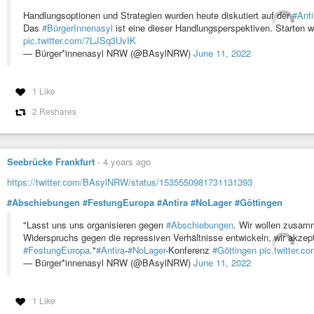
Handlungsoptionen und Strategien wurden heute diskutiert auf der
#Anti
Das
#BürgerInnenasyl
ist eine dieser Handlungsperspektiven. Starten w
pic.twitter.com/7LJSq3UvIK
— Bürger*innenasyl NRW (@BAsylNRW)
June 11, 2022
1 Like
2 Reshares
Seebrücke Frankfurt
-
4 years ago
https://twitter.com/BAsylNRW/status/1535550981731131393
#Abschiebungen
#FestungEuropa
#Antira
#NoLager
#Göttingen
"Lasst uns uns organisieren gegen
#Abschiebungen
. Wir wollen zusamm
Widerspruchs gegen die repressiven Verhältnisse entwickeln, wir akzepti
#FestungEuropa
."
#Antira
-
#NoLager
-Konferenz
#Göttingen
pic.twitter.c
— Bürger*innenasyl NRW (@BAsylNRW)
June 11, 2022
1 Like