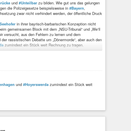
rücke
und
#Unteilbar
zu bilden. Wie gut uns das gelungen
gegen die Polizeigesetze beispielsweise in
#Bayern
,
setzung zwar nicht verhindert werden, der öffentliche Druck
Seehofer
in ihrer bayrisch-barbarischen Konzeption nicht
 beim gemeinsamen Block mit dem „NSU-Tribunal“ und „We‘ll
r versucht, aus den Fehlern zu lernen und dem
 der rassistischen Debatte um „Dönermorde“, aber auch den
da
zumindest ein Stück weit Rechnung zu tragen.
e hat sich verbessert. Die letzten pogromartigen
haft und Feuerwehrpolitik sind wichtiger Bestandteil einer
um nur entfalten, wenn sie in eine verbindliche
llen aber gewiss nicht so tun, als ob wir in der Lage wären
chen Bewegung zu verhindern. Im Gegenteil:
#Halle
,
#Hanau
,
wir versagen.
tenhagen
und
#Hoyerswerda
zumindest ein Stück weit
d-aufbruch-0
#nationalismus
#rassismus
#afd
#vs
#polizei
sen