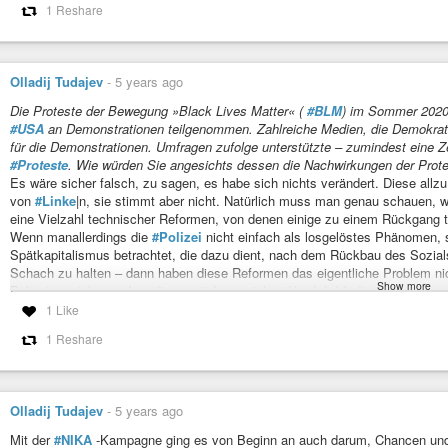
1 Reshare
Olladij Tudajev
-
5 years ago
Die Proteste der Bewegung »Black Lives Matter« (
#BLM
) im Sommer 2020 
#USA
an Demonstrationen teilgenommen. Zahlreiche Medien, die Demokrat
für die Demonstrationen. Umfragen zufolge unterstützte – zumindest eine Z
#Proteste
. Wie würden Sie angesichts dessen die Nachwirkungen der Prote
Es wäre sicher falsch, zu sagen, es habe sich nichts verändert. Diese allz
von
#Linke
|n, sie stimmt aber nicht. Natürlich muss man genau schauen, 
eine Vielzahl technischer Reformen, von denen einige zu einem Rückgang tö
Wenn manallerdings die
#Polizei
nicht einfach als losgelöstes Phänomen, 
Spätkapitalismus betrachtet, die dazu dient, nach dem Rückbau des Sozials
Schach zu halten – dann haben diese Reformen das eigentliche Problem nic
Show more
Polizei an sich, sondern die von tiefer sozialer
#Ungleichheit
geprägte gese
Polizei benötigt wird.
1 Like
https://jungle.world/artikel/2022/01/viele-liessen-sich-von-wunschdenken-mi
1 Reshare
#knast
#kapitalismus
#jimcrow
#obama
#teaparty
#bildung
#gewerksch
»Viele ließen sich von Wunschdenken mitreißen«
Olladij Tudajev
-
5 years ago
Johannes Simon: Ein Gespräch mit dem US-amerikanischen Politologen
Antirassismus und Kritik am Kapitalismus
Mit der
#NIKA
-Kampagne ging es von Beginn an auch darum, Chancen und