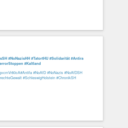
isSH
#NoNazisHH
#TatortHU
#Solidarität
#Antira
errorStoppen
#Kaltland
o/gxcmVr80cA
#Antifa
#NoAfD
#NoNazis
#NoAfDSH
rechteGewalt
#SchleswigHolstein
#ChronikSH