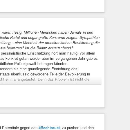
waren riesig, Millionen Menschen haben damals in den
ische Partei und sogar große Konzerne zeigten Sympathien
eitlang – eine Mehrheit der amerikanischen Bevölkerung die
ste bewerten? Ist die Bilanz enttäuschend?
u pessimistische Einschätzung hört man häufig, vor allem
was konkret getan wurde, aber im vergangenen Jahr gab es
dlicher Polizeigewalt beitragen könnten.
sondern als eine grundlegende Einrichtung des
taats überflüssig gewordene Teile der Bevölkerung in
ht einmal angetastet. Denn das Problem ist nicht die
llschaftliche Ordnung, zu deren Aufrechterhaltung die
treissen
#gewalt
#neoliberalismus
#rassismus
#antira
aft
#criticalracetheory
#republicans
#identität
 Cedric Johnson über die Black-Lives-Matter-Proteste,
 Potentiale gegen den
#Rechtsruck
zu pushen und den