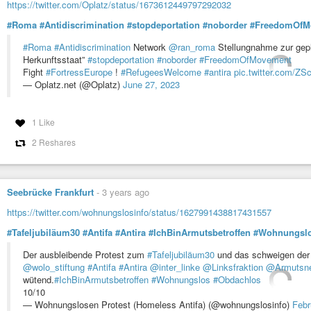
https://twitter.com/Oplatz/status/1673612449797292032
#Roma
#Antidiscrimination
#stopdeportation
#noborder
#FreedomOfM
#Roma
#Antidiscrimination
Network
@ran_roma
Stellungnahme zur gepl
Herkunftsstaat”
#stopdeportation
#noborder
#FreedomOfMovement
Fight
#FortressEurope
!
#RefugeesWelcome
#antira
pic.twitter.com/Z
— Oplatz.net (@Oplatz)
June 27, 2023
1 Like
2 Reshares
Seebrücke Frankfurt
-
3 years ago
https://twitter.com/wohnungslosinfo/status/1627991438817431557
#Tafeljubiläum30
#Antifa
#Antira
#IchBinArmutsbetroffen
#Wohnungsl
Der ausbleibende Protest zum
#Tafeljubiläum30
und das schweigen de
@wolo_stiftung
#Antifa
#Antira
@inter_linke
@Linksfraktion
@Armutsn
wütend.
#IchBinArmutsbetroffen
#Wohnungslos
#Obdachlos
10/10
— Wohnungslosen Protest (Homeless Antifa) (@wohnungslosinfo)
Febr