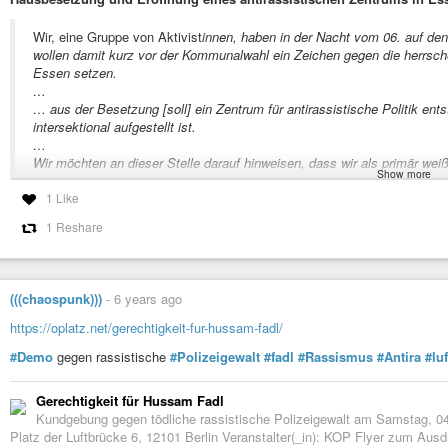
Wir, eine Gruppe von Aktivist
innen, haben in der Nacht vom 06. auf de
wollen damit kurz vor der Kommunalwahl ein Zeichen gegen die herrsc
Essen setzen.
…
… aus der Besetzung [soll] ein Zentrum für antirassistische Politik ents
intersektional aufgestellt ist.
…
Wir möchten an dieser Stelle darauf hinweisen, dass wir als primär wei
Show more
Betroffenen sprechen können und wollen.
…
1 Like
Wir wählen bewusst das Mittel der direkten Aktion, weil wir weniger R
1 Reshare
Personen. Außerdem halten wir es nicht für die Aufgabe von Betroffenen
sich mit diesen auseinanderzusetzen.
#essen
#weberplatz
#hausbesetzung
#antira
#antifa
#indymedia
(((chaospunk)))
-
6 years ago
http://4sy6ebszykvcv2n6.onion/node/102340
https://oplatz.net/gerechtigkeit-fur-hussam-fadl/
https://de.indymedia.org/node/102340
#Demo
gegen rassistische
#Polizeigewalt
#fadl
#Rassismus
#Antira
#lu
Gerechtigkeit für Hussam Fadl
Kundgebung gegen tödliche rassistische Polizeigewalt am Samstag, 
Platz der Luftbrücke 6, 12101 Berlin Veranstalter(_in): KOP Flyer zum Au