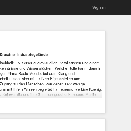
Sign in
 Dresdner Industriegelände
hhall“ . Mit einer audiovisuellen Installationen und einem
Erkenntnisse und Wissenslücken. Welche Rolle kann Klang in
ligen Firma Radio Mende, bei dem Klang und
beit mischt sich mit fiktiven Eigenanteilen und
als Zugang zu den Menschen, von denen sehr wenige
 uns mit ihrem Wissen begleitet hat, ebenso wie Lise Koenig,
yk Kujawa, die uns ihre Stimmen geschenkt haben. Martin
ndes ermöglichte. Dank gilt auch dem Objekt klein a, sowie