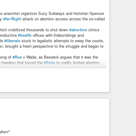
ime anarchist organizer Suzy Subways and historian Spencer
ly
#far-Right
attack on abortion access across the so-called
which mobilized thousands to shut down
#abortion
clinics
productive
#health
offices with firebombings and
ile
#liberals
stuck to legalistic attempts to sway the courts,
ion, brought a fresh perspective to the struggle and began to
sing of
#Roe
v Wade; as Beswick argues that it was the
 freedom that forced the
#State
to codify limited abortion
v Wade, this history, and the lessons a nd questions that it
scotus
#antira
A Discussion
-time anarchist organizer Suzy Subways and historian
 a deadly far-Right attack on abortion access across ...
lten!"