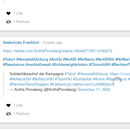
1 Like
1 Reshare
Seebrücke Frankfurt
-
4 years ago
https://twitter.com/AntifaPinneberg/status/1604207726112182272
#Tatort
#HenstedtUlzburg
#Antifa
#NoAfD
#NoNazis
#NoAfDSH
#NoNaz
#Rassismus
#rechteGewalt
#SchleswigHolstein
#ChronikSH
#RechtenT
Solidaritätsaufruf der Kampagne
#Tatort
#HenstedtUlzburg
:
https://t.c
#NoNazisSH
#NoNazisHH
#TatortHU
#Solidarität
#Antira
#Rassismus
#
#RechtenTerrorStoppen
#Kaltland
pic.twitter.com/LLl93W2wLN
— Antifa Pinneberg (@AntifaPinneberg)
December 17, 2022
1 Like
1 Reshare