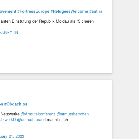
ovement
#FortressEurope
#RefugeesWelcome
#antira
anten Einstufung der Republik Moldau als “Sicheren
ScdB9kYHN
os
#Obdachlos
r Netzwerke
@Armutskonferenz
@armutsbetroffen
etzwerkD
@derrechterand
macht mich
uary 21, 2023