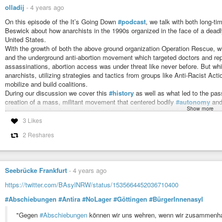
olladij
-
4 years ago
On this episode of the It’s Going Down
#podcast
, we talk with both long-t
Beswick about how anarchists in the 1990s organized in the face of a dead
United States.
With the growth of both the above ground organization Operation Rescue, 
and the underground anti-abortion movement which targeted doctors and re
assassinations, abortion access was under threat like never before. But wh
anarchists, utilizing strategies and tactics from groups like Anti-Racist Act
mobilize and build coalitions.
During our discussion we cover this
#history
as well as what led to the pas
creation of a mass, militant movement that centered bodily
#autonomy
and
Show more
rights into law. As the supreme court is poised to rule on striking down Roe 
raises, is needed now more than ever.
3 Likes
https://itsgoingdown.org/clinic-defense-1990s-abortion/
#usa
#anarchism
#
2 Reshares
Lessons From the Fight to Protect Abortion Clinics in the 1990s: 
On this episode of the It's Going Down podcast, we talk with both long
Seebrücke Frankfurt
-
4 years ago
Spencer Beswick about how anarchists in the 1990s organized in the face of
https://twitter.com/BAsylNRW/status/1535664452036710400
#Abschiebungen
#Antira
#NoLager
#Göttingen
#BürgerInnenasyl
"Gegen
#Abschiebungen
können wir uns wehren, wenn wir zusammenha