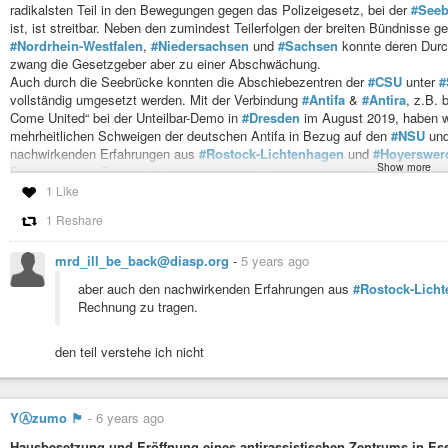
radikalsten Teil in den Bewegungen gegen das Polizeigesetz, bei der
#Seeb
ist, ist streitbar. Neben den zumindest Teilerfolgen der breiten Bündnisse 
#Nordrhein-Westfalen
,
#Niedersachsen
und
#Sachsen
konnte deren Durch
zwang die Gesetzgeber aber zu einer Abschwächung.
Auch durch die Seebrücke konnten die Abschiebezentren der
#CSU
unter
#
vollständig umgesetzt werden. Mit der Verbindung
#Antifa
&
#Antira
, z.B.
Come United“ bei der Unteilbar-Demo in
#Dresden
im August 2019, haben wi
mehrheitlichen Schweigen der deutschen Antifa in Bezug auf den
#NSU
und
nachwirkenden Erfahrungen aus
#Rostock-Lichtenhagen
und
#Hoyerswer
Show more
Der Kontakt zu Basisinitiativen und Unterstützungsstrukturen für Geflüchtet
Ausschreitungen konnten nicht verhindert werden. Gewachsene Reisebereitsc
1 Like
spontanen und aktionistischen Antifa-Bewegung, können ihr Potential wieder
1 Reshare
Organisierung und einen politischen Resonanzboden eingebettet sind. Wir wo
rechts-terroristische Attentate mit der aktuellen Stärke der antifaschistis
mrd_ill_be_back@diasp.org
-
5 years ago
#Kassel
und der NSU 2.0 zeigen uns, wo unsere Schwächen liegen und wo 
aber auch den nachwirkenden Erfahrungen aus
#Rostock-Lich
https://www.antifainfoblatt.de/artikel/nika-kampagne-zwischen-scheitern-un
Rechnung zu tragen.
#kalbitz
#krise
#heidenau
#acab
den teil verstehe ich nicht
YⒶzumo 🏴
-
6 years ago
Hausbesetzung und Eröffnung eines antirassistischen Zentrums in Es