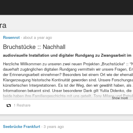
ra
Rosenrot
-
about a year ago
Bruchstücke :: Nachhall
audiovisuelle Installation und digitaler Rundgang zu Zwangsarbeit im
Herzliche Willkommen zu unseren zwei neuen Projekten „Bruchstücke" :: "Nac
dauerhaft zugänglichen digitalen Rundgang vermitteln wir unsere Fragen, 
der Erinnerungsarbeit einnehmen? Besonders bei einem Ort wie der ehema
Klangerzeugung historische Kontinuität geworden sind. Unsere Forschungsar
künstlerischen Interpretationen. Es ist der Weg, den wir gewählt haben, 
Informationen bekannt sind. Unser besonderer Dank gilt Yuliia Didenko, die
beide haben ihre Familiengeschichte mit uns geteilt, Tony Milano und Patr
Show more
Engel, der uns großzügig einen Blick in die jüngere Vergangenheit des Gelä
1 Reshare
unseren Förderern und dem Arolsen Archiv.
fragmente & frequenzen 2025
https://bruch.fragmente-frequenzen.org/
Seebrücke Frankfurt
-
3 years ago
#dresden
#antifa
#antira