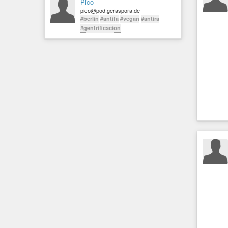
Pico
pico@pod.geraspora.de
#berlin
#antifa
#vegan
#antira
#gentrificacion