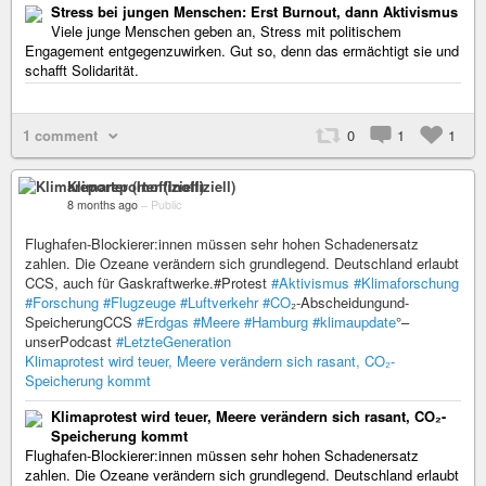
Stress bei jungen Menschen: Erst Burnout, dann Aktivismus
Viele junge Menschen geben an, Stress mit politischem
Engagement entgegenzuwirken. Gut so, denn das ermächtigt sie und
schafft Solidarität.
1 comment
0
1
1
Klimareporter (Inoffiziell)
8 months ago
–
Public
Flughafen-Blockierer:innen müssen sehr hohen Schadenersatz
zahlen. Die Ozeane verändern sich grundlegend. Deutschland erlaubt
CCS, auch für Gaskraftwerke.#Protest
#Aktivismus
#Klimaforschung
#Forschung
#Flugzeuge
#Luftverkehr
#CO
₂-Abscheidungund-
SpeicherungCCS
#Erdgas
#Meere
#Hamburg
#klimaupdate
°–
unserPodcast
#LetzteGeneration
Klimaprotest wird teuer, Meere verändern sich rasant, CO₂-
Speicherung kommt
Klimaprotest wird teuer, Meere verändern sich rasant, CO₂-
Speicherung kommt
Flughafen-Blockierer:innen müssen sehr hohen Schadenersatz
zahlen. Die Ozeane verändern sich grundlegend. Deutschland erlaubt