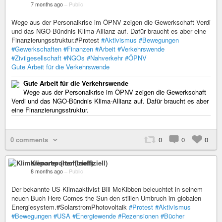
7 months ago
–
Public
Wege aus der Personalkrise im ÖPNV zeigen die Gewerkschaft Verdi
und das NGO-Bündnis Klima-Allianz auf. Dafür braucht es aber eine
Finanzierungsstruktur.#Protest
#Aktivismus
#Bewegungen
#Gewerkschaften
#Finanzen
#Arbeit
#Verkehrswende
#Zivilgesellschaft
#NGOs
#Nahverkehr
#ÖPNV
Gute Arbeit für die Verkehrswende
Gute Arbeit für die Verkehrswende
Wege aus der Personalkrise im ÖPNV zeigen die Gewerkschaft
Verdi und das NGO-Bündnis Klima-Allianz auf. Dafür braucht es aber
eine Finanzierungsstruktur.
0 comments
0
0
0
Klimareporter (Inoffiziell)
8 months ago
–
Public
Der bekannte US-Klimaaktivist Bill McKibben beleuchtet in seinem
neuen Buch Here Comes the Sun den stillen Umbruch im globalen
Energiesystem.#SolarstromPhotovoltaik
#Protest
#Aktivismus
#Bewegungen
#USA
#Energiewende
#Rezensionen
#Bücher