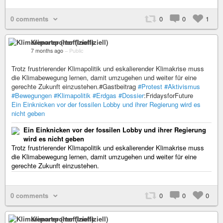
0 comments
0
0
1
Klimareporter (Inoffiziell)
7 months ago
–
Public
Trotz frustrierender Klimapolitik und eskalierender Klimakrise muss
die Klimabewegung lernen, damit umzugehen und weiter für eine
gerechte Zukunft einzustehen.#Gastbeitrag
#Protest
#Aktivismus
#Bewegungen
#Klimapolitik
#Erdgas
#Dossier
:FridaysforFuture
Ein Einknicken vor der fossilen Lobby und ihrer Regierung wird es
nicht geben
Ein Einknicken vor der fossilen Lobby und ihrer Regierung
wird es nicht geben
Trotz frustrierender Klimapolitik und eskalierender Klimakrise muss
die Klimabewegung lernen, damit umzugehen und weiter für eine
gerechte Zukunft einzustehen.
0 comments
0
0
0
Klimareporter (Inoffiziell)