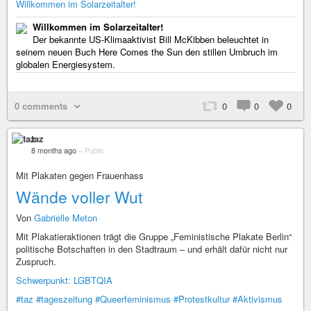
Willkommen im Solarzeitalter!
Willkommen im Solarzeitalter!
Der bekannte US-Klimaaktivist Bill McKibben beleuchtet in
seinem neuen Buch Here Comes the Sun den stillen Umbruch im
globalen Energiesystem.
0 comments
0
0
0
taz
8 months ago
–
Public
Mit Plakaten gegen Frauenhass
Wände voller Wut
Von
Gabrielle Meton
Mit Plakatieraktionen trägt die Gruppe „Feministische Plakate Berlin“
politische Botschaften in den Stadtraum – und erhält dafür nicht nur
Zuspruch.
Schwerpunkt: LGBTQIA
#taz
#tageszeitung
#Queerfeminismus
#Protestkultur
#Aktivismus