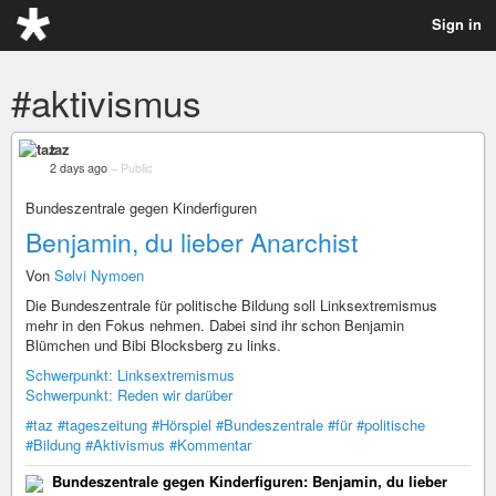
Sign in
#aktivismus
taz
2 days ago
–
Public
Bundeszentrale gegen Kinderfiguren
Benjamin, du lieber Anarchist
Von
Sølvi Nymoen
Die Bundeszentrale für politische Bildung soll Linksextremismus
mehr in den Fokus nehmen. Dabei sind ihr schon Benjamin
Blümchen und Bibi Blocksberg zu links.
Schwerpunkt: Linksextremismus
Schwerpunkt: Reden wir darüber
#taz
#tageszeitung
#Hörspiel
#Bundeszentrale
#für
#politische
#Bildung
#Aktivismus
#Kommentar
Bundeszentrale gegen Kinderfiguren: Benjamin, du lieber