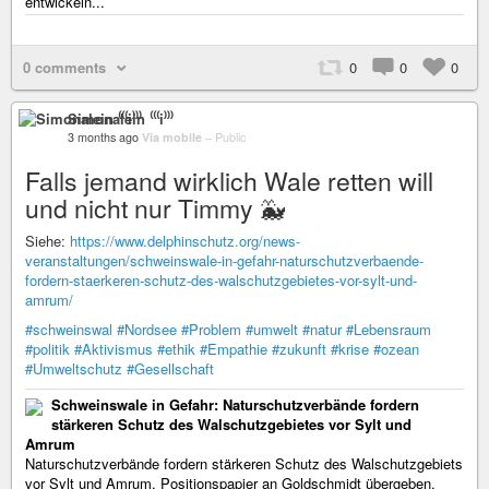
entwickeln...
0 comments
0
0
0
Simonalein ⁽⁽⁽i⁾⁾⁾
3 months ago
Via mobile
–
Public
Falls jemand wirklich Wale retten will
und nicht nur Timmy 🐳
Siehe:
https://www.delphinschutz.org/news-
veranstaltungen/schweinswale-in-gefahr-naturschutzverbaende-
fordern-staerkeren-schutz-des-walschutzgebietes-vor-sylt-und-
amrum/
#schweinswal
#Nordsee
#Problem
#umwelt
#natur
#Lebensraum
#politik
#Aktivismus
#ethik
#Empathie
#zukunft
#krise
#ozean
#Umweltschutz
#Gesellschaft
Schweinswale in Gefahr: Naturschutzverbände fordern
stärkeren Schutz des Walschutzgebietes vor Sylt und
Amrum
Naturschutzverbände fordern stärkeren Schutz des Walschutzgebiets
vor Sylt und Amrum. Positionspapier an Goldschmidt übergeben.