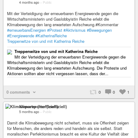
4 months ago
–
Public
Mit der Verteidigung der erneuerbaren Energiewende gegen die
Wirtschaftsministerin und Gaslobbyistin Reiche erlebt die
Klimabewegung den lang erwarteten Aufschwung.#Kommentar
#erneuerbareEnergien
#Protest
#Aktivismus
#Bewegungen
#Energiewende
#KatherinaReiche
Treppenwitze von und mit Katherina Reiche
Treppenwitze von und mit Katherina Reiche
Mit der Verteidigung der erneuerbaren Energiewende gegen die
Wirtschaftsministerin und Gaslobbyistin Reiche erlebt die
Klimabewegung den lang erwarteten Aufschwung. Die Proteste und
Aktionen sollten aber nicht vergessen lassen, dass der...
0 comments
0
0
1
Klimareporter (Inoffiziell)
5 months ago
–
Public
Damit die Klimabewegung nicht scheitert, muss sie Offenheit zeigen
für Menschen, die anders reden und handeln als sie selbst. Statt
moralischen Perfektionismus braucht es eine Kultur der Vielfalt über