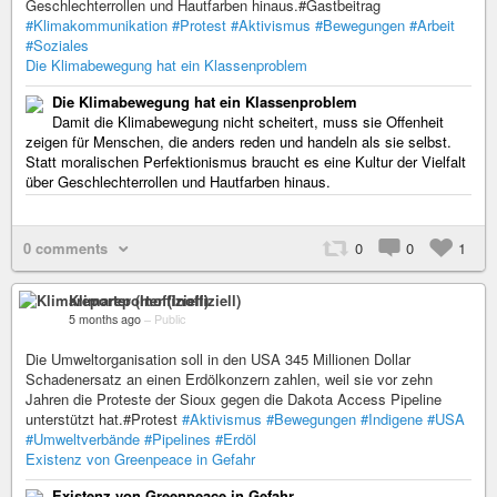
Geschlechterrollen und Hautfarben hinaus.#Gastbeitrag
#Klimakommunikation
#Protest
#Aktivismus
#Bewegungen
#Arbeit
#Soziales
Die Klimabewegung hat ein Klassenproblem
Die Klimabewegung hat ein Klassenproblem
Damit die Klimabewegung nicht scheitert, muss sie Offenheit
zeigen für Menschen, die anders reden und handeln als sie selbst.
Statt moralischen Perfektionismus braucht es eine Kultur der Vielfalt
über Geschlechterrollen und Hautfarben hinaus.
0 comments
0
0
1
Klimareporter (Inoffiziell)
5 months ago
–
Public
Die Umweltorganisation soll in den USA 345 Millionen Dollar
Schadenersatz an einen Erdölkonzern zahlen, weil sie vor zehn
Jahren die Proteste der Sioux gegen die Dakota Access Pipeline
unterstützt hat.#Protest
#Aktivismus
#Bewegungen
#Indigene
#USA
#Umweltverbände
#Pipelines
#Erdöl
Existenz von Greenpeace in Gefahr
Existenz von Greenpeace in Gefahr