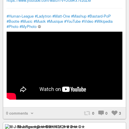
https://www.youtube.com/watch?v=JG9Kx7v2oZM
#Human-League
#Ladytron
#Matt-One
#Mashup
#Bastard-PoP
#Bootie
#Music
#Musik
#Musique
#YouTube
#Video
#Wikipedia
#Photo
#MyPhoto
☮️
0 comments
0
0
3
M-J-Revenge ✮☮★━NOK 4 U 2━★☮✮