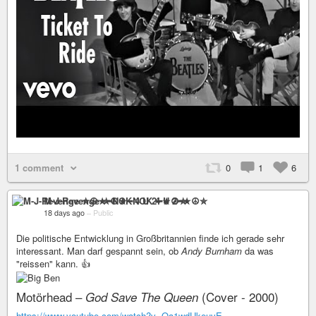
1 comment
0
1
6
M-J-Revenge ✮☮★━NOK 4 U 2━★☮✮
18 days ago
–
Public
Die politische Entwicklung in Großbritannien finde ich gerade sehr
interessant. Man darf gespannt sein, ob
Andy Burnham
da was
"reissen" kann. 👍
Motörhead –
(Cover - 2000)
God Save The Queen
https://www.youtube.com/watch?v=Qa1wdUkeuvE