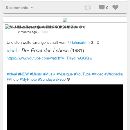
0 comments
1
0
1
M-J-Revenge ✮☮★━NOK 4 U 2━★☮✮
2 months ago
–
Public
Und die zweite Errungenschaft vom
#Flohmarkt
. <3 :-D
ideal
-
(1981)
Der Ernst des Lebens
https://www.youtube.com/watch?v=TK2d_wGGQiw
#Ideal
#NDW
#Music
#Musik
#Musique
#YouTube
#Video
#Wikipedia
#Photo
#MyPhoto
#Sundaywakeup
☮️