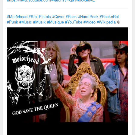
#Motörhead
#Sex-Pistols
#Cover
#Rock
#Hard-Rock
#RocknRoll
#Punk
#Music
#Musik
#Musique
#YouTube
#Video
#Wikipedia
☮️