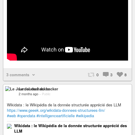
3 comments
0
3
8
Le Journal du hacker
2 months ago
–
Public
Wikidata : le Wikipédia de la donnée structurée apprécié des LLM
https://www.geeek.org/wikidata-donnees-structurees-llm/
#web
#opendata
#intelligenceartificielle
#wikipedia
Wikidata : le Wikipédia de la donnée structurée apprécié des
LLM