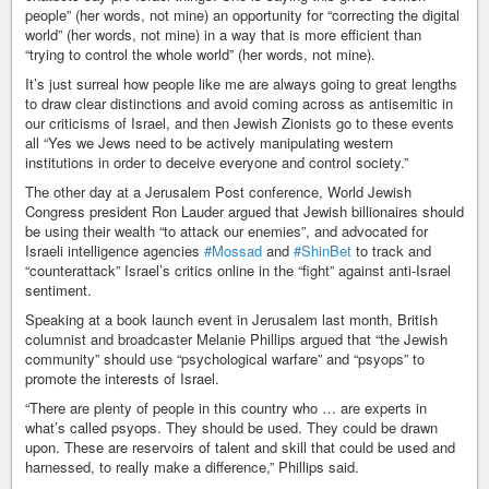
people” (her words, not mine) an opportunity for “correcting the digital
world” (her words, not mine) in a way that is more efficient than
“trying to control the whole world” (her words, not mine).
It’s just surreal how people like me are always going to great lengths
to draw clear distinctions and avoid coming across as antisemitic in
our criticisms of Israel, and then Jewish Zionists go to these events
all “Yes we Jews need to be actively manipulating western
institutions in order to deceive everyone and control society.”
The other day at a Jerusalem Post conference, World Jewish
Congress president Ron Lauder argued that Jewish billionaires should
be using their wealth “to attack our enemies”, and advocated for
Israeli intelligence agencies
#Mossad
and
#ShinBet
to track and
“counterattack” Israel’s critics online in the “fight” against anti-Israel
sentiment.
Speaking at a book launch event in Jerusalem last month, British
columnist and broadcaster Melanie Phillips argued that “the Jewish
community” should use “psychological warfare” and “psyops” to
promote the interests of Israel.
“There are plenty of people in this country who … are experts in
what’s called psyops. They should be used. They could be drawn
upon. These are reservoirs of talent and skill that could be used and
harnessed, to really make a difference,” Phillips said.