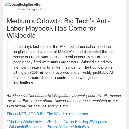
Joseph Teller
2 months ago
–
Public
Medium's Orlowitz: Big Tech’s Anti-
Labor Playbook Has Come for
Wikipedia
In ten days last month, the Wikimedia Foundation fired the
longtime lead developer of MediaWiki and disbanded the team
whose entire job was to listen to volunteers. Most of the
people they fired were union organizers. Wikipedia’s editors
are now threatening to strike in solidarity. The Foundation is
sitting on $296 million in reserves and a freshly profitable AI
revenue stream. This is a confrontation with global
implications.
As Financial Contributor to Wikipedia over past years this distresses
me to no End to hear about. Unless the situation is resolved with a
satisfactory result I'll be ending such
This is NOT GOOD For The World or the Internet
#Medium
#JakeOrowitz
#BigTech
#UnionBusting
#Wikipedia
#WikimediaFoundation
#BrookeVibber
#MediaWiki