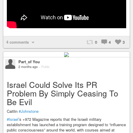
4 comments
0
4
3
Part_of You
2 months ago
–
Public
Israel Could Solve Its PR
Problem By Simply Ceasing To
Be Evil
Caitlin
#Johnstone
#Israel
’s +972 Magazine reports that the Israeli military
establishment has launched a training program designed to “influence
public consciousness” around the world, with courses aimed at