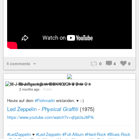
4 comments
0
4
9
M-J-Revenge ✮☮★━NOK 4 U 2━★☮✮
2 months ago
–
Public
Heute auf dem
#Flohmarkt
erstanden. ♥ :-)
Led Zeppelin
-
(1975)
Physical Graffiti
https://www.youtube.com/watch?v=qhjaUsJ8PIk
#LedZeppelin
♥
#Led-Zeppelin
#Full-Album
#Hard-Rock
#Blues-Rock