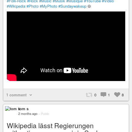
#Folk-Rock
#Rock
#Music
#Musik
#Musique
#YouTube
#Video
#Wikipedia
#Photo
#MyPhoto
#Sundaywakeup
☮️
1 comment
0
1
8
tom s
2 months ago
–
Public
Wikipedia lässt Regierungen