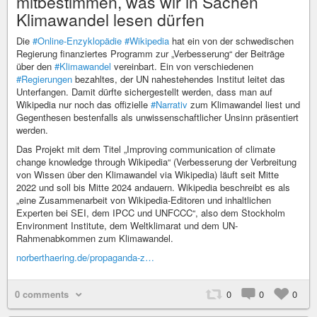
mitbestimmen, was wir in Sachen
Klimawandel lesen dürfen
Die
#Online-Enzyklopädie
#Wikipedia
hat ein von der schwedischen
Regierung finanziertes Programm zur „Verbesserung“ der Beiträge
über den
#Klimawandel
vereinbart. Ein von verschiedenen
#Regierungen
bezahltes, der UN nahestehendes Institut leitet das
Unterfangen. Damit dürfte sichergestellt werden, dass man auf
Wikipedia nur noch das offizielle
#Narrativ
zum Klimawandel liest und
Gegenthesen bestenfalls als unwissenschaftlicher Unsinn präsentiert
werden.
Das Projekt mit dem Titel „Improving communication of climate
change knowledge through Wikipedia“ (Verbesserung der Verbreitung
von Wissen über den Klimawandel via Wikipedia) läuft seit Mitte
2022 und soll bis Mitte 2024 andauern. Wikipedia beschreibt es als
„eine Zusammenarbeit von Wikipedia-Editoren und inhaltlichen
Experten bei SEI, dem IPCC und UNFCCC“, also dem Stockholm
Environment Institute, dem Weltklimarat und dem UN-
Rahmenabkommen zum Klimawandel.
norberthaering.de/propaganda-z…
0 comments
0
0
0