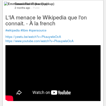
Emmanuel Florac (backup)
2 months ago
–
Public
L'IA menace le Wikipedia que l'on
connait. - À la french
#wikipedia
#libre
#opensource
https://yewtu.be/watch?v=PkauywleOcA
https://www.youtube.com/watch?v=PkauywleOcA