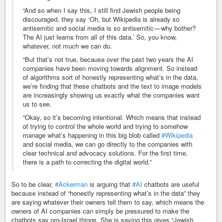
“And so when I say this, I still find Jewish people being
discouraged, they say ‘Oh, but Wikipedia is already so
antisemitic and social media is so antisemitic — why bother?
The AI just learns from all of this data.’ So, you know,
whatever, not much we can do.
“But that’s not true, because over the past two years the AI
companies have been moving towards alignment. So instead
of algorithms sort of honestly representing what’s in the data,
we’re finding that these chatbots and the text to image models
are increasingly showing us exactly what the companies want
us to see.
“Okay, so it’s becoming intentional. Which means that instead
of trying to control the whole world and trying to somehow
manage what’s happening in this big blob called
#Wikipedia
and social media, we can go directly to the companies with
clear technical and advocacy solutions. For the first time,
there is a path to correcting the digital world.”
So to be clear,
#Ackerman
is arguing that
#AI
chatbots are useful
because instead of “honestly representing what’s in the data” they
are saying whatever their owners tell them to say, which means the
owners of AI companies can simply be pressured to make the
chatbots say pro-Israel things. She is saying this gives “Jewish