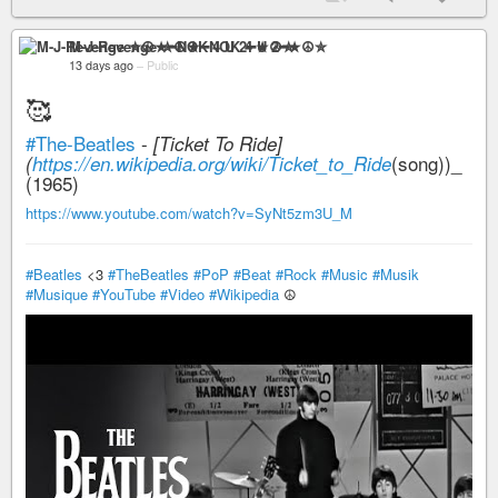
M-J-Revenge ✮☮★━NOK 4 U 2━★☮✮
13 days ago
–
Public
🥰
#The-Beatles
-
[Ticket To Ride]
(song))_
(
https://en.wikipedia.org/wiki/Ticket_to_Ride
(1965)
https://www.youtube.com/watch?v=SyNt5zm3U_M
#Beatles
<3
#TheBeatles
#PoP
#Beat
#Rock
#Music
#Musik
#Musique
#YouTube
#Video
#Wikipedia
☮️