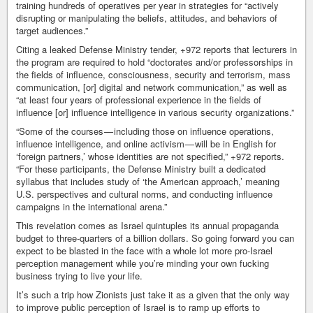
training hundreds of operatives per year in strategies for “actively
disrupting or manipulating the beliefs, attitudes, and behaviors of
target audiences.”
Citing a leaked Defense Ministry tender, +972 reports that lecturers in
the program are required to hold “doctorates and/or professorships in
the fields of influence, consciousness, security and terrorism, mass
communication, [or] digital and network communication,” as well as
“at least four years of professional experience in the fields of
influence [or] influence intelligence in various security organizations.”
“Some of the courses — including those on influence operations,
influence intelligence, and online activism — will be in English for
‘foreign partners,’ whose identities are not specified,” +972 reports.
“For these participants, the Defense Ministry built a dedicated
syllabus that includes study of ‘the American approach,’ meaning
U.S. perspectives and cultural norms, and conducting influence
campaigns in the international arena.”
This revelation comes as Israel quintuples its annual propaganda
budget to three-quarters of a billion dollars. So going forward you can
expect to be blasted in the face with a whole lot more pro-Israel
perception management while you’re minding your own fucking
business trying to live your life.
It’s such a trip how Zionists just take it as a given that the only way
to improve public perception of Israel is to ramp up efforts to