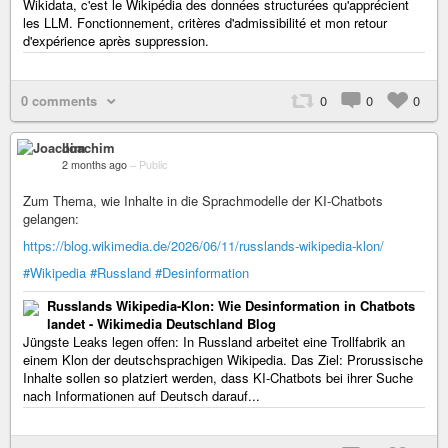
Wikidata, c'est le Wikipédia des données structurées qu'apprécient
les LLM. Fonctionnement, critères d'admissibilité et mon retour
d'expérience après suppression.
0 comments
0
0
0
Joachim
2 months ago
–
Public
Zum Thema, wie Inhalte in die Sprachmodelle der KI-Chatbots
gelangen:
https://blog.wikimedia.de/2026/06/11/russlands-wikipedia-klon/
#Wikipedia
#Russland
#Desinformation
Russlands Wikipedia-Klon: Wie Desinformation in Chatbots
landet - Wikimedia Deutschland Blog
Jüngste Leaks legen offen: In Russland arbeitet eine Trollfabrik an
einem Klon der deutschsprachigen Wikipedia. Das Ziel: Prorussische
Inhalte sollen so platziert werden, dass KI-Chatbots bei ihrer Suche
nach Informationen auf Deutsch darauf...