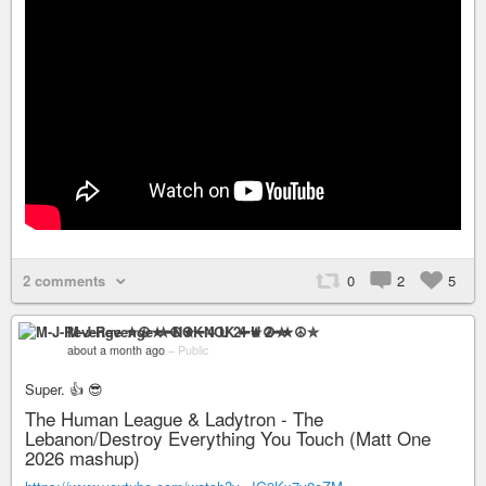
2 comments
0
2
5
M-J-Revenge ✮☮★━NOK 4 U 2━★☮✮
about a month ago
–
Public
Super. 👍 😎
The Human League & Ladytron - The
Lebanon/Destroy Everything You Touch (Matt One
2026 mashup)