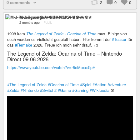
0 comments
2
0
0
M-J-Revenge ✮☮★━NOK 4 U 2━★☮✮
2 months ago
–
Public
1998 kam
The Legend of Zelda - Ocarina of Time
raus. Einige von
euch werden es vielleicht gespielt haben. Hier kommt der
#Teaser
für
das
#Remake
2026. Freue ich mich sehr drauf. <3
The Legend of Zelda: Ocarina of Time – Nintendo
Direct 09.06.2026
https://www.youtube.com/watch?v=r8eMoxo4ipE
#The-Legend-of-Zelda
#Ocarina-of-Time
#Spiel
#Action-Adventure
#Zelda
#Nintendo
#Switch2
#Game
#Gaming
#Wikipedia
☮️