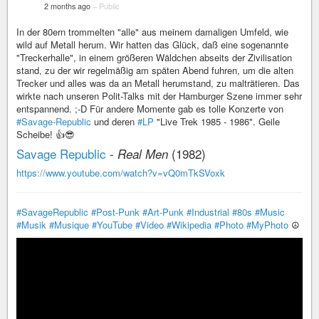
2 months ago
–
Public
In der 80ern trommelten "alle" aus meinem damaligen Umfeld, wie
wild auf Metall herum. Wir hatten das Glück, daß eine sogenannte
"Treckerhalle", in einem größeren Wäldchen abseits der Zivilisation
stand, zu der wir regelmäßig am späten Abend fuhren, um die alten
Trecker und alles was da an Metall herumstand, zu malträtieren. Das
wirkte nach unseren Polit-Talks mit der Hamburger Szene immer sehr
entspannend. ;-D Für andere Momente gab es tolle Konzerte von
#Savage-Republic
und deren
#LP
"Live Trek 1985 - 1986". Geile
Scheibe! 👍😎
Savage Republic
-
(1982)
Real Men
https://www.youtube.com/watch?v=vQ0mTkSVoxk
#SavageRepublic
#Post-Punk
#Art-Punk
#Industrial
#80s
#Music
#Musik
#Musique
#YouTube
#Video
#Wikipedia
#Photo
#MyPhoto
☮️