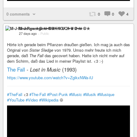
0 comments
0
0
4
M-J-Revenge ✮☮★━NOK 4 U 2━★☮✮
27 days ago
–
Public
Hörte ich gerade beim Pflanzen draußen gießen. Ich mag ja auch das
Original von
Sister Sledge
von 1979. Umso mehr freute ich mich
gerade, daß
The Fall
das gecovert haben. Hatte ich nicht mehr auf
dem Schirm, daß das Lied in meiner Playlist ist. <3 :-)
The Fall
-
(1993)
Lost in Music
https://www.youtube.com/watch?v=ZgikxNWa-iU
#TheFall
<3
#The-Fall
#Post-Punk
#Music
#Musik
#Musique
#YouTube
#Video
#Wikipedia
☮️