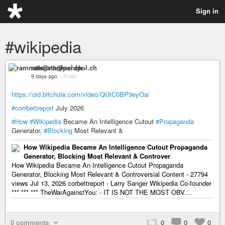
Sign in
#wikipedia
ramnath@nerdpol.ch
9 days ago
–
Public
https://old.bitchute.com/video/QUtC0BP9eyOa/
#corrbettreport
July 2026
#How
#Wikipedia
Became An Intelligence Cutout
#Propaganda
Generator,
#Blocking
Most Relevant &
How Wikipedia Became An Intelligence Cutout Propaganda
Generator, Blocking Most Relevant & Controver
How Wikipedia Became An Intelligence Cutout Propaganda
Generator, Blocking Most Relevant & Controversial Content - 27794
views Jul 13, 2026 corbettreport - Larry Sanger Wikipedia Co-founder
*** *** *** TheWarAgainstYou: - IT IS NOT THE MOST OBV…
0 comments
0
0
0