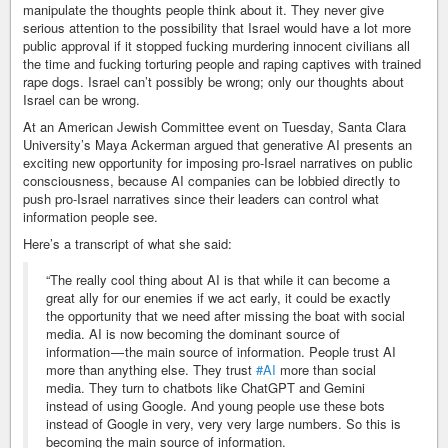
manipulate the thoughts people think about it. They never give
serious attention to the possibility that Israel would have a lot more
public approval if it stopped fucking murdering innocent civilians all
the time and fucking torturing people and raping captives with trained
rape dogs. Israel can’t possibly be wrong; only our thoughts about
Israel can be wrong.
At an American Jewish Committee event on Tuesday, Santa Clara
University’s Maya Ackerman argued that generative AI presents an
exciting new opportunity for imposing pro-Israel narratives on public
consciousness, because AI companies can be lobbied directly to
push pro-Israel narratives since their leaders can control what
information people see.
Here’s a transcript of what she said:
“The really cool thing about AI is that while it can become a
great ally for our enemies if we act early, it could be exactly
the opportunity that we need after missing the boat with social
media. AI is now becoming the dominant source of
information — the main source of information. People trust AI
more than anything else. They trust
#AI
more than social
media. They turn to chatbots like ChatGPT and Gemini
instead of using Google. And young people use these bots
instead of Google in very, very very large numbers. So this is
becoming the main source of information.