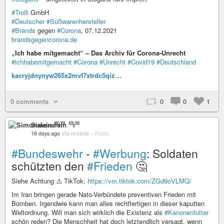
#Trolli
GmbH
#Deutscher
#Süßwarenhersteller
#Brands
gegen
#Corona
, 07.12.2021
brandsgegencorona.de
„Ich habe mitgemacht“ – Das Archiv für Corona-Unrecht
#ichhabemitgemacht
#Corona
#Unrecht
#Covid19
#Deutschland
kacryjdnynyw265x2mvf7xtrdc5qiz…
0 comments
0
0
1
Simonalein ⁽⁽⁽i⁾⁾⁾
16 days ago
Via mobile
–
Public
#Bundeswehr
-
#Werbung
: Soldaten
schützten den
#Frieden
🤔
Siehe Achtung ⚠️ TikTok:
https://vm.tiktok.com/ZGd9oVLMQ/
Im Iran bringen gerade Nato-Verbündete preventiven Frieden mit
Bomben. Irgendwie kann man alles rechtfertigen in dieser kaputten
Weltordnung. Will man sich wirklich die Existenz als
#Kanonenfutter
schön reden? Die Menschheit hat doch letztendlich versagt, wenn