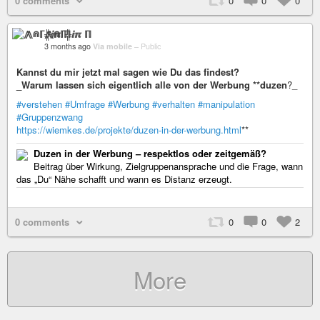
0 comments
0
0
0
⨇⋒ℾ╬ⅈℼ ℿ
3 months ago
Via mobile
–
Public
Kannst du mir jetzt mal sagen wie Du das findest?
_Warum lassen sich eigentlich alle von der Werbung **duzen
?_
#verstehen
#Umfrage
#Werbung
#verhalten
#manipulation
#Gruppenzwang
https://wiemkes.de/projekte/duzen-in-der-werbung.html
**
Duzen in der Werbung – respektlos oder zeitgemäß?
Beitrag über Wirkung, Zielgruppenansprache und die Frage, wann
das „Du“ Nähe schafft und wann es Distanz erzeugt.
0 comments
0
0
2
More