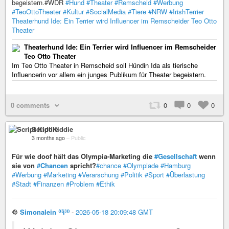
begeistern.#WDR
#Hund
#Theater
#Remscheid
#Werbung
#TeoOttoTheater
#Kultur
#SocialMedia
#Tiere
#NRW
#IrishTerrier
Theaterhund Ide: Ein Terrier wird Influencer im Remscheider Teo Otto
Theater
Theaterhund Ide: Ein Terrier wird Influencer im Remscheider
Teo Otto Theater
Im Teo Otto Theater in Remscheid soll Hündin Ida als tierische
Influencerin vor allem ein junges Publikum für Theater begeistern.
0 comments
0
0
0
Script Kiddie
3 months ago
–
Public
Für wie doof hält das Olympia-Marketing die
#Gesellschaft
wenn
sie von
#Chancen
spricht?
#chance
#Olympiade
#Hamburg
#Werbung
#Marketing
#Verarschung
#Politik
#Sport
#Überlastung
#Stadt
#Finanzen
#Problem
#Ethik
♲
Simonalein ⁽⁽⁽i⁾⁾⁾
-
2026-05-18 20:09:48 GMT