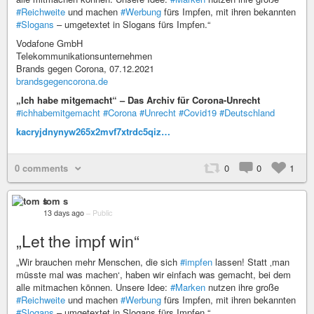
#Reichweite
und machen
#Werbung
fürs Impfen, mit ihren bekannten
#Slogans
– umgetextet in Slogans fürs Impfen.“
Vodafone GmbH
Telekommunikationsunternehmen
Brands gegen Corona, 07.12.2021
brandsgegencorona.de
„Ich habe mitgemacht“ – Das Archiv für Corona-Unrecht
#ichhabemitgemacht
#Corona
#Unrecht
#Covid19
#Deutschland
kacryjdnynyw265x2mvf7xtrdc5qiz…
0 comments
0
0
1
tom s
13 days ago
–
Public
„Let the impf win“
„Wir brauchen mehr Menschen, die sich
#impfen
lassen! Statt ‚man
müsste mal was machen‘, haben wir einfach was gemacht, bei dem
alle mitmachen können. Unsere Idee:
#Marken
nutzen ihre große
#Reichweite
und machen
#Werbung
fürs Impfen, mit ihren bekannten
#Slogans
– umgetextet in Slogans fürs Impfen.“