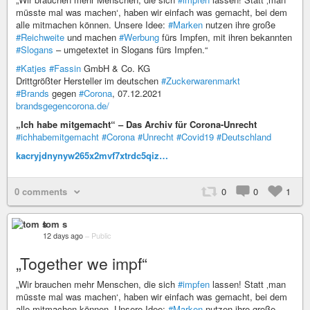
müsste mal was machen‘, haben wir einfach was gemacht, bei dem
alle mitmachen können. Unsere Idee:
#Marken
nutzen ihre große
#Reichweite
und machen
#Werbung
fürs Impfen, mit ihren bekannten
#Slogans
– umgetextet in Slogans fürs Impfen.“
#Katjes
#Fassin
GmbH & Co. KG
Drittgrößter Hersteller im deutschen
#Zuckerwarenmarkt
#Brands
gegen
#Corona
, 07.12.2021
brandsgegencorona.de/
„Ich habe mitgemacht“ – Das Archiv für Corona-Unrecht
#ichhabemitgemacht
#Corona
#Unrecht
#Covid19
#Deutschland
kacryjdnynyw265x2mvf7xtrdc5qiz…
0 comments
0
0
1
tom s
12 days ago
–
Public
„Together we impf“
„Wir brauchen mehr Menschen, die sich
#impfen
lassen! Statt ‚man
müsste mal was machen‘, haben wir einfach was gemacht, bei dem
alle mitmachen können. Unsere Idee:
#Marken
nutzen ihre große