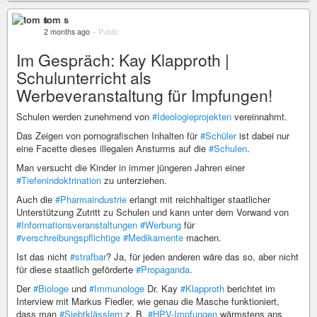
tom s
2 months ago
–
Public
Im Gespräch: Kay Klapproth |
Schulunterricht als
Werbeveranstaltung für Impfungen!
Schulen werden zunehmend von
#Ideologieprojekten
vereinnahmt.
Das Zeigen von pornografischen Inhalten für
#Schüler
ist dabei nur
eine Facette dieses illegalen Ansturms auf die
#Schulen
.
Man versucht die Kinder in immer jüngeren Jahren einer
#Tiefenindoktrination
zu unterziehen.
Auch die
#Pharmaindustrie
erlangt mit reichhaltiger staatlicher
Unterstützung Zutritt zu Schulen und kann unter dem Vorwand von
#Informationsveranstaltungen
#Werbung
für
#verschreibungspflichtige
#Medikamente
machen.
Ist das nicht
#strafbar
? Ja, für jeden anderen wäre das so, aber nicht
für diese staatlich geförderte
#Propaganda
.
Der
#Biologe
und
#Immunologe
Dr. Kay
#Klapproth
berichtet im
Interview mit Markus Fiedler, wie genau die Masche funktioniert,
dass man
#Siebtklässlern
z. B.
#HPV-Impfungen
wärmstens ans