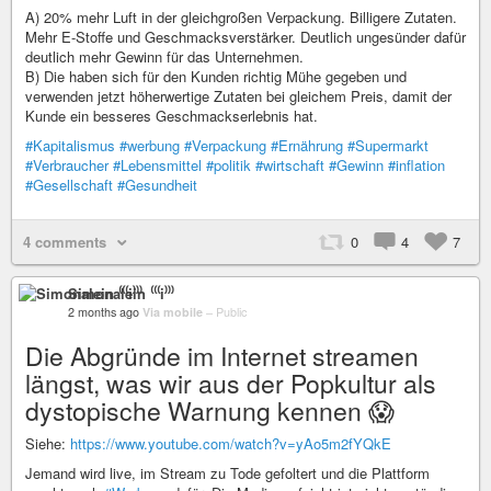
A) 20% mehr Luft in der gleichgroßen Verpackung. Billigere Zutaten.
Mehr E-Stoffe und Geschmacksverstärker. Deutlich ungesünder dafür
deutlich mehr Gewinn für das Unternehmen.
B) Die haben sich für den Kunden richtig Mühe gegeben und
verwenden jetzt höherwertige Zutaten bei gleichem Preis, damit der
Kunde ein besseres Geschmackserlebnis hat.
#Kapitalismus
#werbung
#Verpackung
#Ernährung
#Supermarkt
#Verbraucher
#Lebensmittel
#politik
#wirtschaft
#Gewinn
#inflation
#Gesellschaft
#Gesundheit
4 comments
0
4
7
Simonalein ⁽⁽⁽i⁾⁾⁾
2 months ago
Via mobile
–
Public
Die Abgründe im Internet streamen
längst, was wir aus der Popkultur als
dystopische Warnung kennen 😱
Siehe:
https://www.youtube.com/watch?v=yAo5m2fYQkE
Jemand wird live, im Stream zu Tode gefoltert und die Plattform