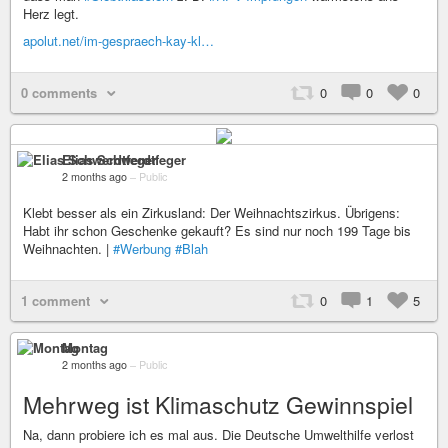
Herz legt.
apolut.net/im-gespraech-kay-kl…
0 comments
0
0
0
Elias Schwerdtfeger
2 months ago
–
Public
Klebt besser als ein Zirkusland: Der Weihnachtszirkus. Übrigens:
Habt ihr schon Geschenke gekauft? Es sind nur noch 199 Tage bis
Weihnachten. |
#Werbung
#Blah
1 comment
0
1
5
Montag
2 months ago
–
Public
Mehrweg ist Klimaschutz Gewinnspiel
Na, dann probiere ich es mal aus. Die Deutsche Umwelthilfe verlost