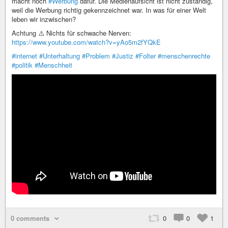
macht noch
#Werbung
dafür. Die Medienaufsicht ist nicht zuständig,
weil die Werbung richtig gekennzeichnet war. In was für einer Welt
leben wir inzwischen?
Achtung ⚠️ Nichts für schwache Nerven:
https://www.youtube.com/watch?v=yAo5m2fYQkE
#internet
#Unterhaltung
#Problem
#Justiz
#Folter
#menschenrechte
#politik
#Menschheit
0 comments
0
0
1