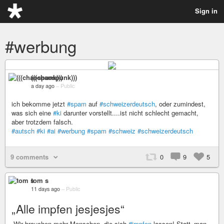
Sign in
#werbung
(((chaospunk)))
a day ago
–
Public
ich bekomme jetzt
#spam
auf
#schweizerdeutsch
, oder zumindest,
was sich eine
#ki
darunter vorstellt....ist nicht schlecht gemacht,
aber trotzdem falsch.
#autsch
#ki
#ai
#werbung
#spam
#schweiz
#schweizerdeutsch
9 comments
0
9
5
tom s
11 days ago
–
Public
„Alle impfen jesjesjes“
„Wir brauchen mehr Menschen, die sich
#impfen
lassen! Statt ‚man