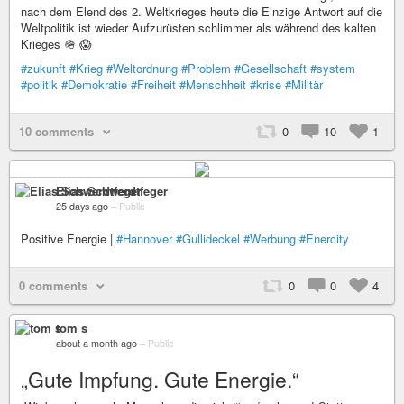
nach dem Elend des 2. Weltkrieges heute die Einzige Antwort auf die
Weltpolitik ist wieder Aufzurüsten schlimmer als während des kalten
Krieges 🪖 😱
#zukunft
#Krieg
#Weltordnung
#Problem
#Gesellschaft
#system
#politik
#Demokratie
#Freiheit
#Menschheit
#krise
#Militär
10 comments
0
10
1
Elias Schwerdtfeger
25 days ago
–
Public
Positive Energie |
#Hannover
#Gullideckel
#Werbung
#Enercity
0 comments
0
0
4
tom s
about a month ago
–
Public
„Gute Impfung. Gute Energie.“