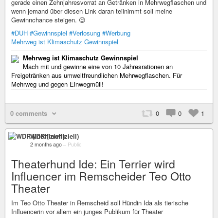
gerade einen Zehnjahresvorrat an Getränken in Mehrwegflaschen und
wenn jemand über diesen Link daran teilnimmt soll meine
Gewinnchance steigen. 😉
#DUH
#Gewinnspiel
#Verlosung
#Werbung
Mehrweg ist Klimaschutz Gewinnspiel
Mehrweg ist Klimaschutz Gewinnspiel
Mach mit und gewinne eine von 10 Jahresrationen an
Freigetränken aus umweltfreundlichen Mehrwegflaschen. Für
Mehrweg und gegen Einwegmüll!
0 comments
0
0
1
WDR (inoffiziell)
2 months ago
–
Public
Theaterhund Ide: Ein Terrier wird
Influencer im Remscheider Teo Otto
Theater
Im Teo Otto Theater in Remscheid soll Hündin Ida als tierische
Influencerin vor allem ein junges Publikum für Theater