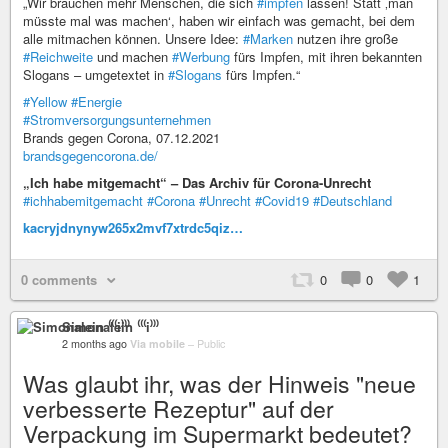
„Wir brauchen mehr Menschen, die sich
#impfen
lassen! Statt ‚man
müsste mal was machen‘, haben wir einfach was gemacht, bei dem
alle mitmachen können. Unsere Idee:
#Marken
nutzen ihre große
#Reichweite
und machen
#Werbung
fürs Impfen, mit ihren bekannten
Slogans – umgetextet in
#Slogans
fürs Impfen.“
#Yellow
#Energie
#Stromversorgungsunternehmen
Brands gegen Corona, 07.12.2021
brandsgegencorona.de/
„Ich habe mitgemacht“ – Das Archiv für Corona-Unrecht
#ichhabemitgemacht
#Corona
#Unrecht
#Covid19
#Deutschland
kacryjdnynyw265x2mvf7xtrdc5qiz…
0 comments
0
0
1
Simonalein ⁽⁽⁽i⁾⁾⁾
2 months ago
Via mobile
–
Public
Was glaubt ihr, was der Hinweis "neue
verbesserte Rezeptur" auf der
Verpackung im Supermarkt bedeutet?