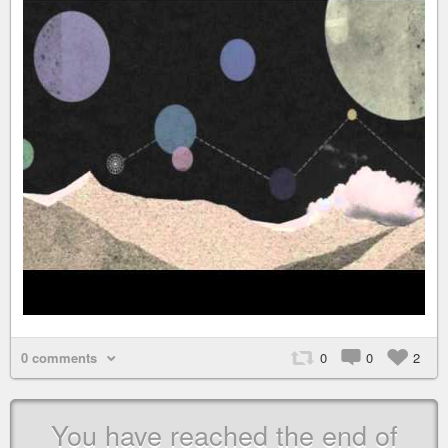
0 comments
0
0
2
You have reached the end of