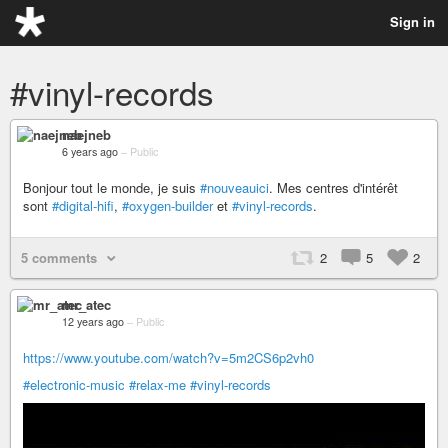
Sign in
#vinyl-records
naejneb
6 years ago
–
Public
Bonjour tout le monde, je suis
#nouveauici
. Mes centres d'intérêt
sont
#digital-hifi
,
#oxygen-builder
et
#vinyl-records
.
5 comments
2
5
2
mr_atec
12 years ago
–
Public
https://www.youtube.com/watch?v=5m2CS6p2vh0
#electronic-music
#relax-me
#vinyl-records