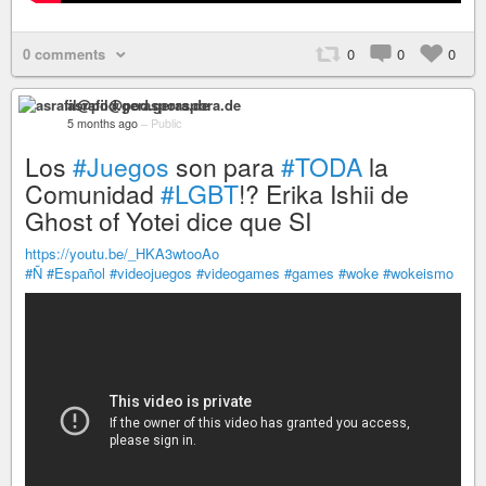
0 comments
0
0
0
asrafil@pod.geraspora.de
5 months ago
–
Public
Los
#Juegos
son para
#TODA
la
Comunidad
#LGBT
!? Erika Ishii de
Ghost of Yotei dice que SI
https://youtu.be/_HKA3wtooAo
#Ñ
#Español
#videojuegos
#videogames
#games
#woke
#wokeismo