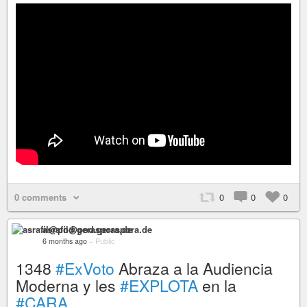
0 comments
0
0
0
asrafil@pod.geraspora.de
6 months ago
–
Public
1348
#ExVoto
Abraza a la Audiencia
Moderna y les
#EXPLOTA
en la
#CARA