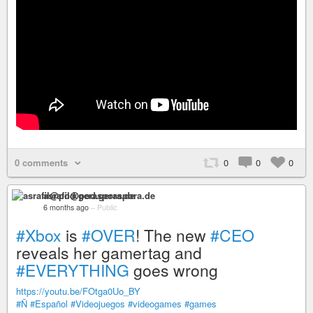
0 comments
0
0
0
asrafil@pod.geraspora.de
6 months ago
–
Public
#Xbox
is
#OVER
! The new
#CEO
reveals her gamertag and
#EVERYTHING
goes wrong
https://youtu.be/FOtga0Uo_BY
#Ñ
#Español
#Videojuegos
#videogames
#games