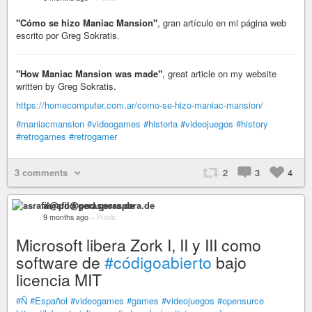
"Cómo se hizo Maniac Mansion"
, gran artículo en mi página web
escrito por Greg Sokratis.
"How Maniac Mansion was made"
, great article on my website
written by Greg Sokratis.
https://homecomputer.com.ar/como-se-hizo-maniac-mansion/
#maniacmansion
#videogames
#historia
#videojuegos
#history
#retrogames
#retrogamer
3 comments
2
3
4
asrafil@pod.geraspora.de
9 months ago
–
Public
Microsoft libera Zork I, II y III como
software de
#códigoabierto
bajo
licencia MIT
#Ñ
#Español
#videogames
#games
#videojuegos
#opensurce