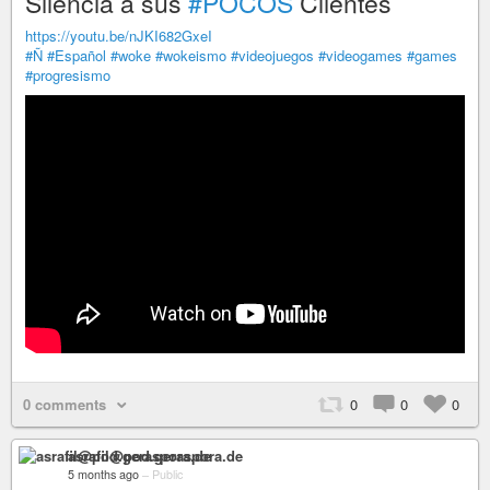
Silencia a sus
#POCOS
Clientes
https://youtu.be/nJKI682GxeI
#Ñ
#Español
#woke
#wokeismo
#videojuegos
#videogames
#games
#progresismo
0 comments
0
0
0
asrafil@pod.geraspora.de
5 months ago
–
Public