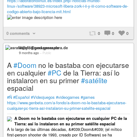
https://laboratoriolinux.es/index.php/-noticias-mundo-
linux-/software/38923-microsoft-libera-zork-i-ii-y-iii-como-software-de-
codigo-abierto-bajo-licencia-mit.html
0 comments
0
0
0
asrafil@pod.geraspora.de
9 months ago
–
Public
A
#Doom
no le bastaba con ejecutarse
en cualquier
#PC
de la Tierra: así lo
instalaron en su primer
#satélite
espacial
#Ñ
#Español
#Videojuegos
#videogames
#games
https://www.genbeta.com/a-fondo/a-doom-no-le-bastaba-ejecutarse-
cualquier-pc-tierra-asi-instalaron-su-primer-satelite-espacial
A Doom no le bastaba con ejecutarse en cualquier PC de la
Tierra: así lo instalaron en su primer satélite espacial
A lo largo de las últimas décadas, &#039;Doom&#039; (el mítico
first-person shooter de 1993, creado por ID Software) se ha