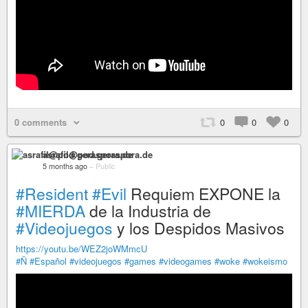
0 comments
0
0
0
asrafil@pod.geraspora.de
5 months ago
–
Public
#Resident
#Evil
Requiem EXPONE la
#MIERDA
de la Industria de
#Videojuegos
y los Despidos Masivos
https://youtu.be/WEZ2joWMmcU
#Ñ
#Español
#videojuegos
#games
#videogames
#woke
#wokeismo