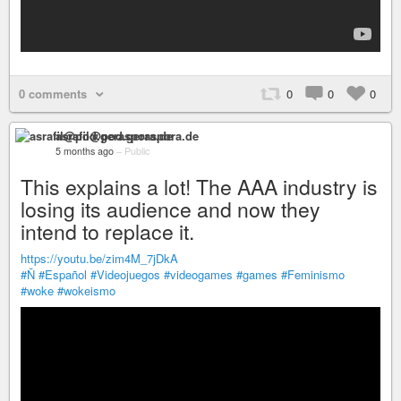
0 comments
0
0
0
asrafil@pod.geraspora.de
5 months ago
–
Public
This explains a lot! The AAA industry is
losing its audience and now they
intend to replace it.
https://youtu.be/zim4M_7jDkA
#Ñ
#Español
#Videojuegos
#videogames
#games
#Feminismo
#woke
#wokeismo