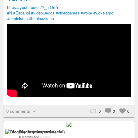
https://youtu.be/ofZ7_n-On-Y
#Ñ
#Español
#videojuegos
#videogames
#woke
#wokeismo
#feminismo
#feminazismo
0 comments
0
0
0
Diego* (diaspora social)
6 months ago
–
Public