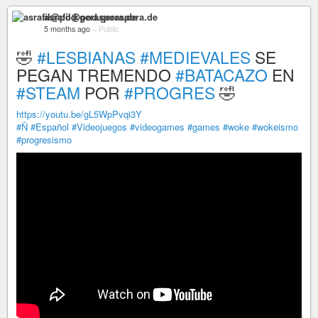
asrafil@pod.geraspora.de
5 months ago
–
Public
🤣
#LESBIANAS
#MEDIEVALES
SE
PEGAN TREMENDO
#BATACAZO
EN
#STEAM
POR
#PROGRES
🤣
https://youtu.be/gL5WpPvqi3Y
#Ñ
#Español
#Videojuegos
#videogames
#games
#woke
#wokeismo
#progresismo