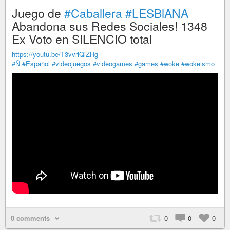
Juego de
#Caballera
#LESBlANA
Abandona sus Redes Sociales! 1348
Ex Voto en SILENCIO total
https://youtu.be/T3vvrlQiZHg
#Ñ
#Español
#videojuegos
#videogames
#games
#woke
#wokeismo
0 comments
0
0
0