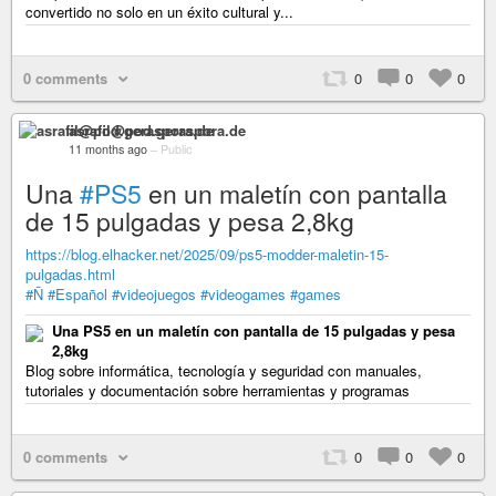
convertido no solo en un éxito cultural y...
0 comments
0
0
0
asrafil@pod.geraspora.de
11 months ago
–
Public
Una
#PS5
en un maletín con pantalla
de 15 pulgadas y pesa 2,8kg
https://blog.elhacker.net/2025/09/ps5-modder-maletin-15-
pulgadas.html
#Ñ
#Español
#videojuegos
#videogames
#games
Una PS5 en un maletín con pantalla de 15 pulgadas y pesa
2,8kg
Blog sobre informática, tecnología y seguridad con manuales,
tutoriales y documentación sobre herramientas y programas
0 comments
0
0
0