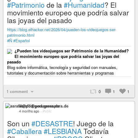
#Patrimonio
de la
#Humanidad
? El
movimiento europeo que podría salvar
las joyas del pasado
https://blog.elhacker.net/2026/04/pueden-los-videojuegos-ser-
patrimonio.html
#Ñ
#Español
¿Pueden los videojuegos ser Patrimonio de la Humanidad?
El movimiento europeo que podría salvar las joyas del
pasado
Blog sobre informática, tecnología y seguridad con manuales,
tutoriales y documentación sobre herramientas y programas
1 comment
0
1
1
asrafil@pod.geraspora.de
4 months ago
–
Public
Son un
#DESASTRE
! Juego de la
#Caballera
#LESBlANA
Todavía