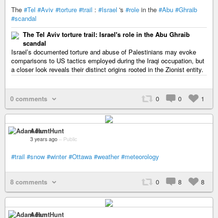
The
#Tel
#Aviv
#torture
#trail
:
#Israel
's
#role
in the
#Abu
#Ghraib
#scandal
The Tel Aviv torture trail: Israel's role in the Abu Ghraib
scandal
Israel’s documented torture and abuse of Palestinians may evoke
comparisons to US tactics employed during the Iraqi occupation, but
a closer look reveals their distinct origins rooted in the Zionist entity.
0 comments
0
0
1
Adam Hunt
3 years ago
–
Public
#trail
#snow
#winter
#Ottawa
#weather
#meteorology
8 comments
0
8
8
Adam Hunt