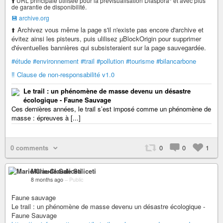
⬆️ URL principale utilisée pour la prévisualisation Diaspora* et avec plus
de garantie de disponibilité.
💾 archive.org
⬆️ Archivez vous même la page s'il n'existe pas encore d'archive et
évitez ainsi les pisteurs, puis ulilisez µBlockOrigin pour supprimer
d'éventuelles bannières qui subsisteraient sur la page sauvegardée.
#étude
#environnement
#trail
#pollution
#tourisme
#bilancarbone
‼️ Clause de non-responsabilité v1.0
Le trail : un phénomène de masse devenu un désastre
écologique - Faune Sauvage
Ces dernières années, le trail s’est imposé comme un phénomène de
masse : épreuves à [...]
0 comments
0
0
1
Marie-Claude Saliceti
8 months ago
–
Public
Faune sauvage
Le trail : un phénomène de masse devenu un désastre écologique -
Faune Sauvage