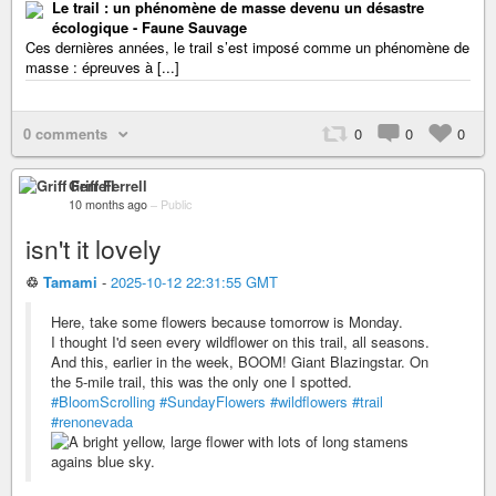
Le trail : un phénomène de masse devenu un désastre
écologique - Faune Sauvage
Ces dernières années, le trail s’est imposé comme un phénomène de
masse : épreuves à [...]
0 comments
0
0
0
Griff Ferrell
10 months ago
–
Public
isn't it lovely
♲
Tamami
-
2025-10-12 22:31:55 GMT
Here, take some flowers because tomorrow is Monday.
I thought I'd seen every wildflower on this trail, all seasons.
And this, earlier in the week, BOOM! Giant Blazingstar. On
the 5-mile trail, this was the only one I spotted.
#BloomScrolling
#SundayFlowers
#wildflowers
#trail
#renonevada