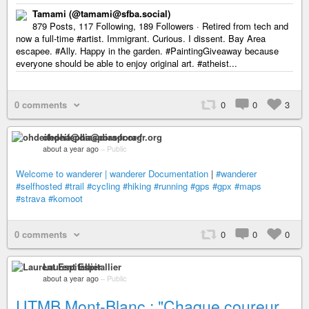
Tamami (@tamami@sfba.social)
879 Posts, 117 Following, 189 Followers · Retired from tech and
now a full-time #artist. Immigrant. Curious. I dissent. Bay Area
escapee. #Ally. Happy in the garden. #PaintingGiveaway because
everyone should be able to enjoy original art. #atheist...
0 comments
0
0
3
ohdeifepha@diaspora-fr.org
about a year ago
–
Public
Welcome to wanderer | wanderer Documentation
|
#wanderer
#selfhosted
#trail
#cycling
#hiking
#running
#gps
#gpx
#maps
#strava
#komoot
0 comments
0
0
0
Laurent Espitallier
about a year ago
–
Public
UTMB Mont-Blanc : "Chaque coureur