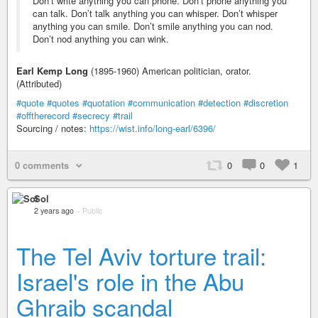
Don’t write anything you can phone. Don’t phone anything you
can talk. Don’t talk anything you can whisper. Don’t whisper
anything you can smile. Don’t smile anything you can nod.
Don’t nod anything you can wink.
Earl Kemp Long
(1895-1960) American politician, orator.
(Attributed)
#quote
#quotes
#quotation
#communication
#detection
#discretion
#offtherecord
#secrecy
#trail
Sourcing / notes:
https://wist.info/long-earl/6396/
0 comments
0
0
1
Sol
2 years ago
–
Public
The Tel Aviv torture trail:
Israel's role in the Abu
Ghraib scandal