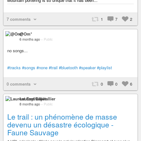
Mountain portering is so unique that it has been...
7 comments
1
7
2
@Om*
6 months ago
–
Public
no songs...
#tracks
#songs
#none
#trail
#bluetooth
#speaker
#playlist
0 comments
0
0
6
Laurent Espitallier
8 months ago
–
Public
Le trail : un phénomène de masse
devenu un désastre écologique -
Faune Sauvage