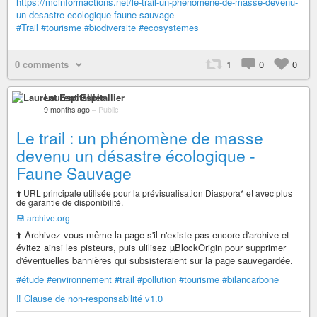
https://mcinformactions.net/le-trail-un-phenomene-de-masse-devenu-
un-desastre-ecologique-faune-sauvage
#Trail
#tourisme
#biodiversite
#ecosystemes
0 comments
1
0
0
Laurent Espitallier
9 months ago
–
Public
Le trail : un phénomène de masse
devenu un désastre écologique -
Faune Sauvage
⬆️ URL principale utilisée pour la prévisualisation Diaspora* et avec plus
de garantie de disponibilité.
💾 archive.org
⬆️ Archivez vous même la page s'il n'existe pas encore d'archive et
évitez ainsi les pisteurs, puis ulilisez µBlockOrigin pour supprimer
d'éventuelles bannières qui subsisteraient sur la page sauvegardée.
#étude
#environnement
#trail
#pollution
#tourisme
#bilancarbone
‼️ Clause de non-responsabilité v1.0