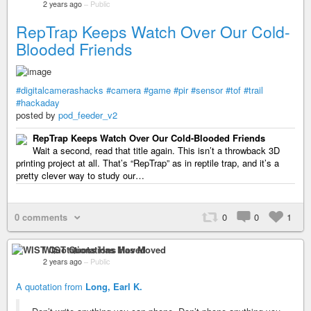
2 years ago
–
Public
RepTrap Keeps Watch Over Our Cold-
Blooded Friends
#digitalcamerashacks
#camera
#game
#pir
#sensor
#tof
#trail
#hackaday
posted by
pod_feeder_v2
RepTrap Keeps Watch Over Our Cold-Blooded Friends
Wait a second, read that title again. This isn’t a throwback 3D
printing project at all. That’s “RepTrap” as in reptile trap, and it’s a
pretty clever way to study our…
0 comments
0
0
1
WIST Quotations Has Moved
2 years ago
–
Public
A quotation from
Long, Earl K.