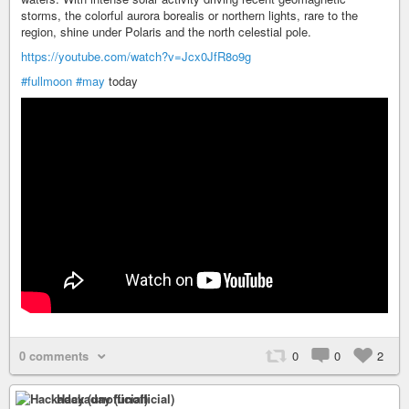
storms, the colorful aurora borealis or northern lights, rare to the
region, shine under Polaris and the north celestial pole.
https://youtube.com/watch?v=Jcx0JfR8o9g
#fullmoon
#may
today
0 comments
0
0
2
Hackaday (unofficial)