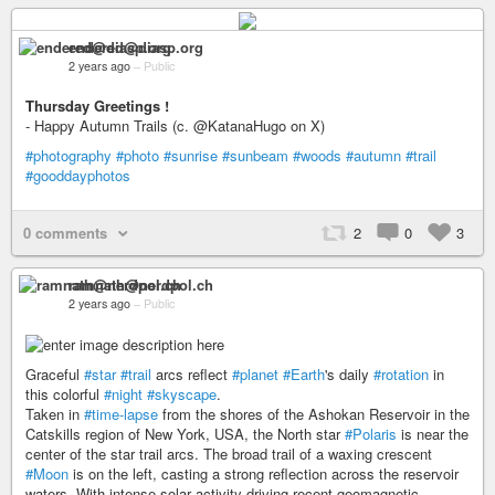
endered@diasp.org
2 years ago
–
Public
Thursday Greetings !
- Happy Autumn Trails (c. @KatanaHugo on X)
#photography
#photo
#sunrise
#sunbeam
#woods
#autumn
#trail
#gooddayphotos
0 comments
2
0
3
ramnath@nerdpol.ch
2 years ago
–
Public
Graceful
#star
#trail
arcs reflect
#planet
#Earth
's daily
#rotation
in
this colorful
#night
#skyscape
.
Taken in
#time-lapse
from the shores of the Ashokan Reservoir in the
Catskills region of New York, USA, the North star
#Polaris
is near the
center of the star trail arcs. The broad trail of a waxing crescent
#Moon
is on the left, casting a strong reflection across the reservoir
waters. With intense solar activity driving recent geomagnetic