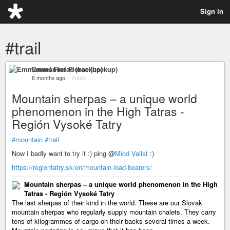
Sign in
#trail
Emmanuel Florac (backup)
6 months ago
–
Public
Mountain sherpas – a unique world
phenomenon in the High Tatras -
Región Vysoké Tatry
#mountain
#trail
Now I badly want to try it :) ping @
Miod Vallat
:)
https://regiontatry.sk/en/mountain-load-bearers/
Mountain sherpas – a unique world phenomenon in the High
Tatras - Región Vysoké Tatry
The last sherpas of their kind in the world. These are our Slovak
mountain sherpas who regularly supply mountain chalets. They carry
tens of kilogrammes of cargo on their backs several times a week.