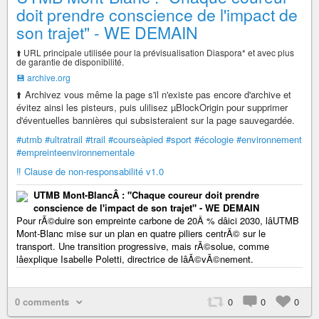
doit prendre conscience de l'impact de
son trajet" - WE DEMAIN
⬆️ URL principale utilisée pour la prévisualisation Diaspora* et avec plus
de garantie de disponibilité.
💾 archive.org
⬆️ Archivez vous même la page s'il n'existe pas encore d'archive et
évitez ainsi les pisteurs, puis ulilisez µBlockOrigin pour supprimer
d'éventuelles bannières qui subsisteraient sur la page sauvegardée.
#utmb
#ultratrail
#trail
#courseàpied
#sport
#écologie
#environnement
#empreinteenvironnementale
‼️ Clause de non-responsabilité v1.0
UTMB Mont-BlancÂ : "Chaque coureur doit prendre
conscience de l'impact de son trajet" - WE DEMAIN
Pour rÃ©duire son empreinte carbone de 20Â % dâici 2030, lâUTMB
Mont-Blanc mise sur un plan en quatre piliers centrÃ© sur le
transport. Une transition progressive, mais rÃ©solue, comme
lâexplique Isabelle Poletti, directrice de lâÃ©vÃ©nement.
0 comments
0
0
0