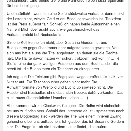
verschieben. Eine 'offene' Serie und Partnerschreiben lässt Spielraum
für Lesebeteiligung.
Und natürlich! - wenn ich eine Serie stückweise verkaufe, dann merkt
der Leser nicht, wieviel Geld er am Ende losgeworden ist. Trotzdem
ist der Preis äußerst fair. Schließlich haben beide Autorinnen einen
Namen! Mich überrascht auch, wie geschmackvoll das
Verkaufsumfeld bei Neobooks ist.
Simone Keil kenne ich nicht, aber Susanne Gerdom ist uns
Buchpiraten gegenüber immer sehr aufgeschlossen gewesen. Von
sich aus hat sie uns die Titel angeboten, an denen sie die Rechte
hält. Die Hälfte davon hatten wir schon, trotzdem nett von ihr ... ;-)
Sie ist eine der ganz wenigen Personen aus dem Buchhandel, die
bereit ist, die Buchpiraten als Tatsache zu akzeptieren.
Ich sag nur: Die Telekom gibt Pageplace wegen großenteils inaktiver
Nutzer auf. Die Taschenbücher gehen nicht mehr. Die
Aufwärmformate von Weltbild und Buchclub sowieso nicht. Die
Reader sind Bestseller, ohne dass sich Ebooks dafür verkaufen. Das
alles muss übernatürliche Ursachen haben ... ;-)
Aber kommen wir zu 'Clockwork Cologne'. Die Reihe wird sicherlich
bei uns zu finden sein. Sobald das Interesse da ist - spätestens nach
diesem Blogbeitrag also - werden die Titel wie einem inneren Zwang
gehorchend bei uns auftauchen. Ich glaube, das ist Susanne Gerdom
klar. Die Frage ist, ob sie trotzdem Leser findet, die kaufen.