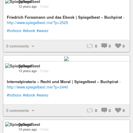
Spiegelbest
12 years ago
–
Public
Friedrich Forssmann und das Ebook | Spiegelbest – Buchpirat
-
http://www.spiegelbest.me/?p=2525
#torboox
#ebook
#warez
0 comments
0
0
0
Spiegelbest
13 years ago
–
Public
Internetpiraterie – Recht und Moral | Spiegelbest – Buchpirat
-
http://www.spiegelbest.me/?p=2440
#torboox
#ebook
#warez
0 comments
0
0
0
Spiegelbest
13 years ago
–
Public