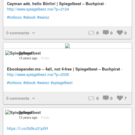
Cayman adé, hello Börlin! | Spiegelbest – Buchpirat
-
http://www.spiegelbest.me/?p=2124
#torboox
#ebook
#warez
0 comments
0
0
0
Spiegelbest
13 years ago
–
Public
Ebookspender.me – 4all, not 4-free | Spiegelbest – Buchpirat
-
http://www.spiegelbest.me/?p=2035
#torboox
#ebook
#warez
#spiegelbest
0 comments
0
0
7
Spiegelbest
13 years ago
–
Public
https://t.co/tb5ku31p0H