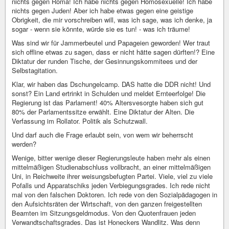
nichts gegen Roma! Ich habe nichts gegen Homosexuelle! Ich habe
nichts gegen Juden! Aber ich habe etwas gegen eine geistige
Obrigkeit, die mir vorschreiben will, was ich sage, was ich denke, ja
sogar - wenn sie könnte, würde sie es tun! - was ich träume!
Was sind wir für Jammerbeutel und Papageien geworden! Wer traut
sich offline etwas zu sagen, dass er nicht hätte sagen dürften!? Eine
Diktatur der runden Tische, der Gesinnungskommitees und der
Selbstagitation.
Klar, wir haben das Dschungelcamp. DAS hatte die DDR nicht! Und
sonst? Ein Land ertrinkt in Schulden und meldet Ernteerfolge! Die
Regierung ist das Parlament! 40% Altersvesorgte haben sich gut
80% der Parlamentssitze erwählt. Eine Diktatur der Alten. Die
Verfassung im Rollator. Politik als Schutzwall.
Und darf auch die Frage erlaubt sein, von wem wir beherrscht
werden?
Wenige, bitter wenige dieser Regierungsleute haben mehr als einen
mittelmäßigen Studienabschluss vollbracht, an einer mittelmäßigen
Uni, in Reichweite ihrer weisungsbefugten Partei. Viele, viel zu viele
Pofalls und Apparatschiks jeden Verbiegungsgrades. Ich rede nicht
mal von den falschen Doktoren. Ich rede von den Sozialpädagogen in
den Aufsichtsräten der Wirtschaft, von den ganzen freigestellten
Beamten im Sitzungsgeldmodus. Von den Quotenfrauen jeden
Verwandtschaftsgrades. Das ist Honeckers Wandlitz. Was denn