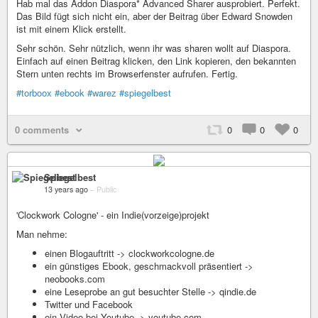
Hab mal das Addon Diaspora* Advanced Sharer ausprobiert. Perfekt.
Das Bild fügt sich nicht ein, aber der Beitrag über Edward Snowden
ist mit einem Klick erstellt.
Sehr schön. Sehr nützlich, wenn ihr was sharen wollt auf Diaspora.
Einfach auf einen Beitrag klicken, den Link kopieren, den bekannten
Stern unten rechts im Browserfenster aufrufen. Fertig.
#torboox
#ebook
#warez
#spiegelbest
0 comments
0
0
0
Spiegelbest
13 years ago
–
Public
'Clockwork Cologne' - ein Indie(vorzeige)projekt
Man nehme:
einen Blogauftritt -> clockworkcologne.de
ein günstiges Ebook, geschmackvoll präsentiert ->
neobooks.com
eine Leseprobe an gut besuchter Stelle -> qindie.de
Twitter und Facebook
ein Video bei Youtube -> youtube.com