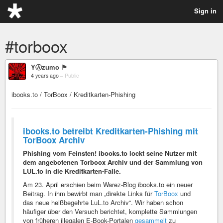
Sign in
#torboox
YⒶzumo 🏴
4 years ago
–
Public
ibooks.to / TorBoox / Kreditkarten-Phishing
ibooks.to betreibt Kreditkarten-Phishing mit
TorBoox Archiv
Phishing vom Feinsten! ibooks.to lockt seine Nutzer mit
dem angebotenen Torboox Archiv und der Sammlung von
LUL.to in die Kreditkarten-Falle.
Am 23. April erschien beim Warez-Blog ibooks.to ein neuer
Beitrag. In ihm bewirbt man „direkte Links für
TorBoox
und
das neue heißbegehrte LuL.to Archiv“. Wir haben schon
häufiger über den Versuch berichtet, komplette Sammlungen
von früheren illegalen E-Book-Portalen
gesammelt
zu