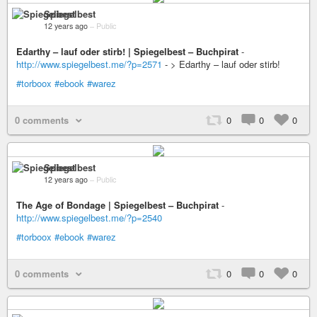
Spiegelbest
12 years ago
–
Public
Edarthy – lauf oder stirb! | Spiegelbest – Buchpirat
-
http://www.spiegelbest.me/?p=2571
- > Edarthy – lauf oder stirb!
#torboox
#ebook
#warez
0 comments
0
0
0
Spiegelbest
12 years ago
–
Public
The Age of Bondage | Spiegelbest – Buchpirat
-
http://www.spiegelbest.me/?p=2540
#torboox
#ebook
#warez
0 comments
0
0
0