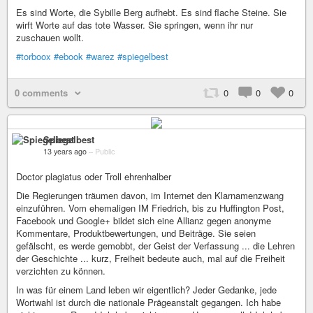
Es sind Worte, die Sybille Berg aufhebt. Es sind flache Steine. Sie
wirft Worte auf das tote Wasser. Sie springen, wenn ihr nur
zuschauen wollt.
#torboox
#ebook
#warez
#spiegelbest
0 comments
0
0
0
Spiegelbest
13 years ago
–
Public
Doctor plagiatus oder Troll ehrenhalber
Die Regierungen träumen davon, im Internet den Klarnamenzwang
einzuführen. Vom ehemaligen IM Friedrich, bis zu Huffington Post,
Facebook und Google+ bildet sich eine Allianz gegen anonyme
Kommentare, Produktbewertungen, und Beiträge. Sie seien
gefälscht, es werde gemobbt, der Geist der Verfassung ... die Lehren
der Geschichte ... kurz, Freiheit bedeute auch, mal auf die Freiheit
verzichten zu können.
In was für einem Land leben wir eigentlich? Jeder Gedanke, jede
Wortwahl ist durch die nationale Prägeanstalt gegangen. Ich habe