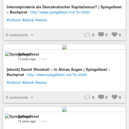
Internetpiraterie als Demokratischer Kapitalismus? | Spiegelbest
– Buchpirat
-
http://www.spiegelbest.me/?p=2433
#torboox
#ebook
#warez
0 comments
0
0
0
Spiegelbest
13 years ago
–
Public
[ebook] Daniel Woodrell – In Almas Augen | Spiegelbest –
Buchpirat
-
http://www.spiegelbest.me/?p=2426
#torboox
#ebook
#warez
0 comments
0
0
0
Spiegelbest
13 years ago
–
Public