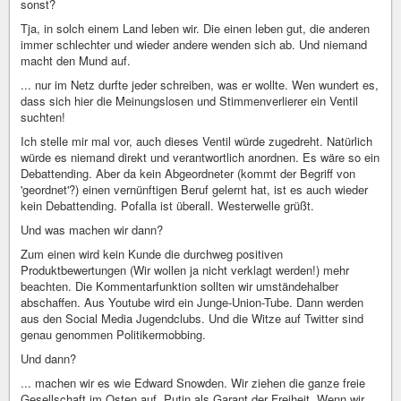
sonst?
Tja, in solch einem Land leben wir. Die einen leben gut, die anderen
immer schlechter und wieder andere wenden sich ab. Und niemand
macht den Mund auf.
... nur im Netz durfte jeder schreiben, was er wollte. Wen wundert es,
dass sich hier die Meinungslosen und Stimmenverlierer ein Ventil
suchten!
Ich stelle mir mal vor, auch dieses Ventil würde zugedreht. Natürlich
würde es niemand direkt und verantwortlich anordnen. Es wäre so ein
Debattending. Aber da kein Abgeordneter (kommt der Begriff von
'geordnet'?) einen vernünftigen Beruf gelernt hat, ist es auch wieder
kein Debattending. Pofalla ist überall. Westerwelle grüßt.
Und was machen wir dann?
Zum einen wird kein Kunde die durchweg positiven
Produktbewertungen (Wir wollen ja nicht verklagt werden!) mehr
beachten. Die Kommentarfunktion sollten wir umständehalber
abschaffen. Aus Youtube wird ein Junge-Union-Tube. Dann werden
aus den Social Media Jugendclubs. Und die Witze auf Twitter sind
genau genommen Politikermobbing.
Und dann?
... machen wir es wie Edward Snowden. Wir ziehen die ganze freie
Gesellschaft im Osten auf. Putin als Garant der Freiheit. Wenn wir