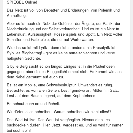
SPIEGEL Online!
Das Netz ist voll von Debatten und Erklärungen, von Polemik und
Anmaßung.
Aber es ist auch ein Netz der Gefühle - der Ängste, der Panik, der
Niederdrückung und der Selbstverlorenheit. Und es ist ein Netz in
Lebenslust, Aufsässigkeit, Possenspiels und Spott. Ein Netz voller
Schatten und Farbspiele, die nur auf Worte warten.
Wie das so ist mit Lyrik - denn nichts anderes als Prosalyrik ist
Sybilles Blogbeitrag! - gibt es keine mittelschlechten und keine
halbguten Gedichte.
Sibylle Berg sucht schon länger. Einiges ist in die Pluderhosen
gegangen, aber dieses Bloggedicht erhebt sich. Es kommt wie aus
dem Nebel geträumt auf euch zu.
Es ist ein Mobile, eine Schwebeskulptur. Umwandert es ruhig.
Betrachtet es von allen Seiten. Lest irgendwo an. Mitten im Satz.
Lest auf dem Bauch liegend, auf dem Kopf stehend.
Es schaut euch an und lächelt.
Wir dürfen alles schreiben. Warum schreiben wir nicht alles!?
Das Wort ist live. Das Wort ist vergänglich. Niemand soll es
buchdeckeln dürfen. Hier. Jetzt. Vergesst es, und es wird für immer
bei euch sein!