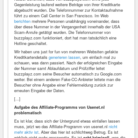
Gegenleistung laufend weitere Beträge von ihrer Kreditkarte
abgebucht wurden. Die Telefonnummer zur Kontaktaufnahme
führt zu einem Call Center in San Francisco. Im Web
berichten
mehrere Personen unabhängig voneinander, dass
über diese Nummer in der Vergangenheit innerhalb der USA
Scam-Anrufe getätigt wurden. Die Telefonnummer von
buzzplayz.com funktioniert, dort hat man tatsächlich eine
Hotline geschaltet.
Wir haben uns just for fun von mehreren Websiten gefakte
Kreditkartendetails
generieren lassen
, um einfach mal zu
schauen, was dann passiert. Nach der erfolgreichen Eingabe
der Nummer samt Ablaufdatum und Prüfziffer leitet
buzzplayz.com seine Besucher automatisch zu Google.com
weiter. Bei einem anderen Fake-CC-Anbieter leitete man die
Besucher ohne Angabe einer Fehlermeldung zurück zur
erneuten Eingabe der Daten.
[...]
Aufgabe des Affiliate-Programms von Usenet.nl
problematisch
Es ist klar, dass sich der Untergrund etwas einfallen lassen
muss, jetzt wo das Affiliate-Programm von usenet.nl
nicht
mehr aktiv ist
. Aber das hier ist schlichtweg Betrug. Es ist
wirklich nicht mehr grenzwertig. Es ist
echt kriminell
, was die