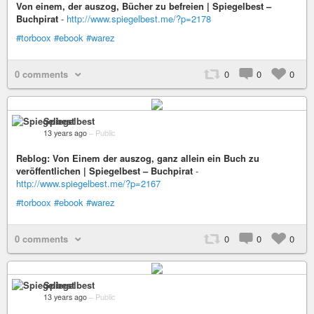
Von einem, der auszog, Bücher zu befreien | Spiegelbest –
Buchpirat
-
http://www.spiegelbest.me/?p=2178
#torboox
#ebook
#warez
0 comments
0
0
0
Spiegelbest
13 years ago
–
Public
Reblog: Von Einem der auszog, ganz allein ein Buch zu
veröffentlichen | Spiegelbest – Buchpirat
-
http://www.spiegelbest.me/?p=2167
#torboox
#ebook
#warez
0 comments
0
0
0
Spiegelbest
13 years ago
–
Public