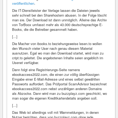
veröffentlichen
.
Die IT-Dienstleister der Verlage lassen die Dateien jeweils
sehr schnell bei den Sharehostern abusen. In der Folge löscht
man sie. Der Download ist dann unmöglich. Alleine das Archiv
von TorBoox umfasst mehr als 43.000 deutschsprachige E-
Books, die die Betreiber gesammelt haben.
[...]
Die Macher von ibooks.to beziehungsweise lesen.to wollen
den Wunsch vieler User nach genau diesem Material
ausnutzen. Egal wo man den Download startet, wird man zu
cript.to geleitet. Die angebotenen Inhalte seien angeblich im
Usenet verfügbar.
Dann folgt eine Registrierungs-Seite namens
ebookaccess2022.com, die einen zur völlig überflüssigen
Eingabe einer E-Mail-Adresse und eines selbst gewählten
Passworts auffordert. Das Prüfportal ScamAdvisor bezeichnet
ebookaccess2022.com nebst unzähligen anderen Domains
als Abzocke. Dann wird man zu buzzplayz.com geschickt, wo
man sogar die eigenen Kreditkartendetails angeben soll.
[...]
Das Web ist allerdings voll mit Warnmeldungen, in denen
Nutzer berichten, dass von buzzplayz.com ohne jede