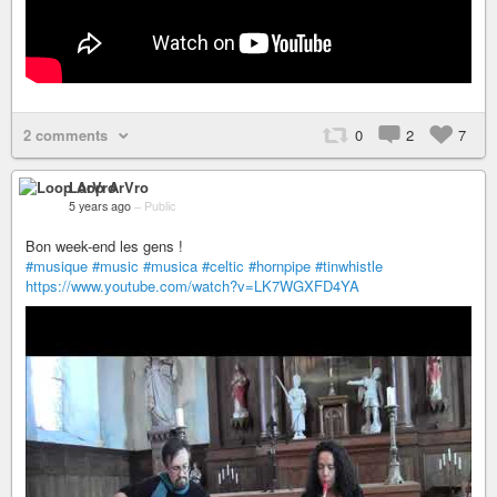
2 comments
0
2
7
Loop ArVro
5 years ago
–
Public
Bon week-end les gens !
#musique
#music
#musica
#celtic
#hornpipe
#tinwhistle
https://www.youtube.com/watch?v=LK7WGXFD4YA