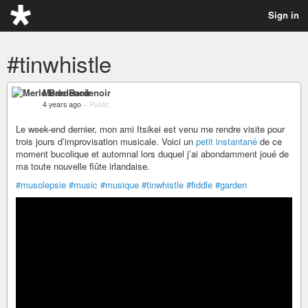
Sign in
#tinwhistle
Merle Bardenoir
4 years ago
–
Public
Le week-end dernier, mon ami Itsikei est venu me rendre visite pour
trois jours d’improvisation musicale. Voici un
petit instantané
de ce
moment bucolique et automnal lors duquel j’ai abondamment joué de
ma toute nouvelle flûte irlandaise.
#musolepsie
#music
#musique
#tinwhistle
#fiddle
#garden