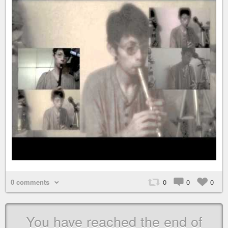
0 comments
0
0
0
You have reached the end of