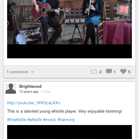
1 comment
2
1
5
Brightwood
13 years ago
–
Public
http://youtu.be/_HlVOzaLAXo
This is a talented young whistle player. Very enjoyable listening!
#tinwhistle
#whistle
#music
#harmony