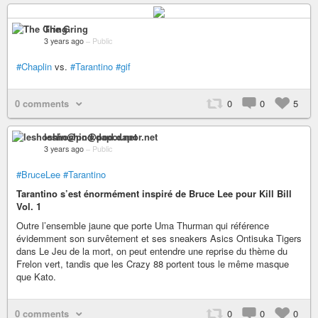
The Gring
3 years ago
–
Public
#Chaplin
vs.
#Tarantino
#gif
0 comments
0
0
5
leshoshin@pod.dapor.net
3 years ago
–
Public
#BruceLee
#Tarantino
Tarantino s’est énormément inspiré de Bruce Lee pour Kill Bill
Vol. 1
Outre l’ensemble jaune que porte Uma Thurman qui référence
évidemment son survêtement et ses sneakers Asics Ontisuka Tigers
dans Le Jeu de la mort, on peut entendre une reprise du thème du
Frelon vert, tandis que les Crazy 88 portent tous le même masque
que Kato.
0 comments
0
0
0