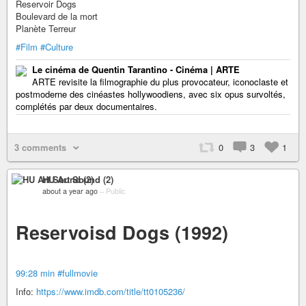
Reservoir Dogs
Boulevard de la mort
Planète Terreur
#Film
#Culture
Le cinéma de Quentin Tarantino - Cinéma | ARTE
ARTE revisite la filmographie du plus provocateur, iconoclaste et
postmoderne des cinéastes hollywoodiens, avec six opus survoltés,
complétés par deux documentaires.
3 comments
0
3
1
HU Art Sound (2)
about a year ago
–
Public
Reservoisd Dogs (1992)
99:28 min
#fullmovie
Info:
https://www.imdb.com/title/tt0105236/