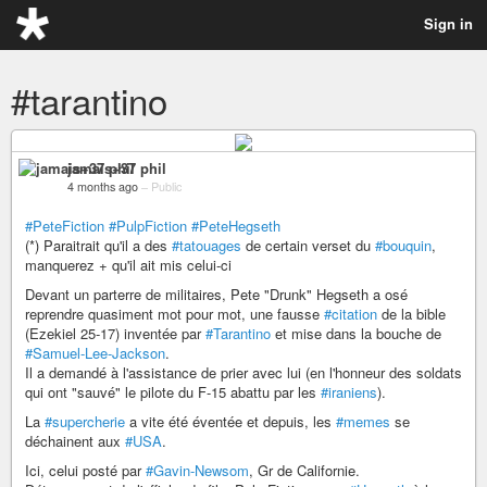
Sign in
#tarantino
jamais+37 phil
4 months ago
–
Public
#PeteFiction
#PulpFiction
#PeteHegseth
(*) Paraitrait qu'il a des
#tatouages
de certain verset du
#bouquin
,
manquerez + qu'il ait mis celui-ci
Devant un parterre de militaires, Pete "Drunk" Hegseth a osé
reprendre quasiment mot pour mot, une fausse
#citation
de la bible
(Ezekiel 25-17) inventée par
#Tarantino
et mise dans la bouche de
#Samuel-Lee-Jackson
.
Il a demandé à l'assistance de prier avec lui (en l'honneur des soldats
qui ont "sauvé" le pilote du F-15 abattu par les
#iraniens
).
La
#supercherie
a vite été éventée et depuis, les
#memes
se
déchainent aux
#USA
.
Ici, celui posté par
#Gavin-Newsom
, Gr de Californie.