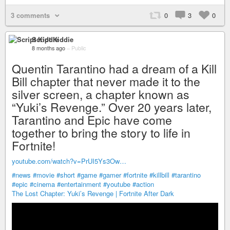
3 comments
0
3
0
Script Kiddie
8 months ago
–
Public
Quentin Tarantino had a dream of a Kill
Bill chapter that never made it to the
silver screen, a chapter known as
“Yuki’s Revenge.” Over 20 years later,
Tarantino and Epic have come
together to bring the story to life in
Fortnite!
youtube.com/watch?v=PrUI5Ys3Ow…
#news
#movie
#short
#game
#gamer
#fortnite
#killbill
#tarantino
#epic
#cinema
#entertainment
#youtube
#action
The Lost Chapter: Yuki’s Revenge | Fortnite After Dark