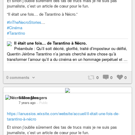
Et sinon j’oublie sûrement des tas de trucs mais je ne suis pas
journaliste, c’est un article de cœur pour le fun.
“Il était une fois… de Tarantino à Nécro.”
#InTheNecroStories
…
#Cinéma
#Tarantino
Il était une fois… de Tarantino à Nécro.
Préambule : Qu’il soit décrié, glorifié, traité d’imposteur ou déifié,
Quentin Jérôme Tarantino n’a jamais cherché autre chose qu’à
transformer l’amour qu’il a du cinéma en un hommage perpétuel et …
0 comments
0
0
0
Nécro Mongers
7 years ago
–
Public
https://ianussios.wixsite.com/website/accueil/il-était-une-fois-de-
tarantino-à-nécro
Et sinon j’oublie sûrement des tas de trucs mais je ne suis pas
journaliste, c’est un article de cœur pour le fun.