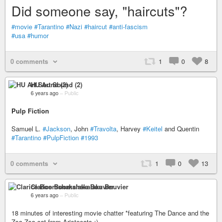
Did someone say, "haircuts"?
#movie
#Tarantino
#Nazi
#haircut
#anti-fascism
#usa
#humor
0 comments
1
0
8
HU Art Sound (2)
6 years ago
–
Public
Pulp Fiction
Samuel L.
#Jackson
, John
#Travolta
, Harvey
#Keitel
and Quentin
#Tarantino
#PulpFiction
#1993
0 comments
1
0
13
Clarice Boomshakalaka Bouvier
6 years ago
–
Public
18 minutes of interesting movie chatter *featuring The Dance and the
Zsa Zsa cat from Aristocats :)