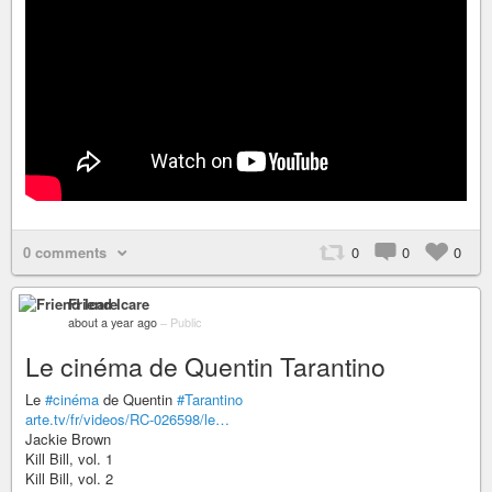
0 comments
0
0
0
Friend Icare
about a year ago
–
Public
Le cinéma de Quentin Tarantino
Le
#cinéma
de Quentin
#Tarantino
arte.tv/fr/videos/RC-026598/le…
Jackie Brown
Kill Bill, vol. 1
Kill Bill, vol. 2