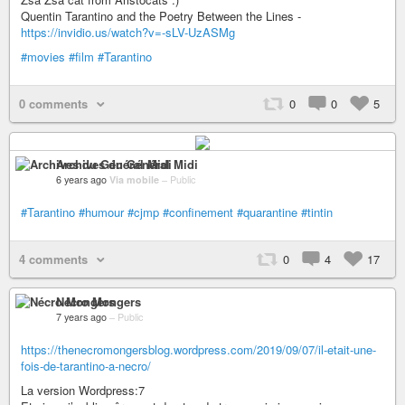
Quentin Tarantino and the Poetry Between the Lines -
https://invidio.us/watch?v=-sLV-UzASMg
#movies
#film
#Tarantino
0 comments
0
0
5
Archives du Général Midi
6 years ago
Via mobile
–
Public
#Tarantino
#humour
#cjmp
#confinement
#quarantine
#tintin
4 comments
0
4
17
Nécro Mongers
7 years ago
–
Public
https://thenecromongersblog.wordpress.com/2019/09/07/il-etait-une-
fois-de-tarantino-a-necro/
La version Wordpress:7