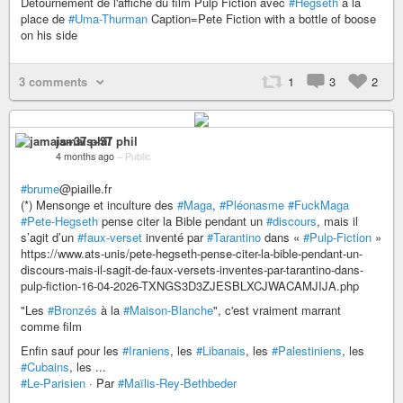
Détournement de l'affiche du film Pulp Fiction avec
#Hegseth
à la
place de
#Uma-Thurman
Caption=Pete Fiction with a bottle of boose
on his side
3 comments
1
3
2
jamais+37 phil
4 months ago
–
Public
#brume
@piaille.fr
(*) Mensonge et inculture des
#Maga
,
#Pléonasme
#FuckMaga
#Pete-Hegseth
pense citer la Bible pendant un
#discours
, mais il
s’agit d’un
#faux-verset
inventé par
#Tarantino
dans «
#Pulp-Fiction
»
https://www.ats-unis/pete-hegseth-pense-citer-la-bible-pendant-un-
discours-mais-il-sagit-de-faux-versets-inventes-par-tarantino-dans-
pulp-fiction-16-04-2026-TXNGS3D3ZJESBLXCJWACAMJIJA.php
"Les
#Bronzés
à la
#Maison-Blanche
", c'est vraiment marrant
comme film
Enfin sauf pour les
#Iraniens
, les
#Libanais
, les
#Palestiniens
, les
#Cubains
, les ...
#Le-Parisien
· Par
#Maïlis-Rey-Bethbeder