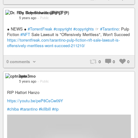
Dr. Roy Schestowitz (罗伊)
5 years ago
–
Public
● NEWS ●
#TorrentFreak
#copyright
#copyrights
☞
#Tarantino
: Pulp
Fiction
#NFT
Sale Lawsuit is "Offensively Meritless", Won't Succeed
https://torrentfreak.com/tarantino-pulp-fiction-nft-sale-lawsuit-is-
offensively-meritless-wont-succeed-211210/
0 comments
0
0
0
cptn3mo
5 years ago
–
Public
RIP Hattori Hanzo
https://youtu.be/peP8CsCw09Y
#chiba
#tarantino
#killbill
#rip