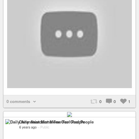
0 comments
0
0
1
Daily Anarchist Meme For Cool People
6 years ago
–
Public