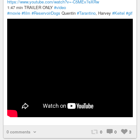
https://www.youtube.com/watch?v=-C5MEv7eXRw
1:47 min TRAILER ONLY
#video
#movie
#film
#ReservoirDogs
Quentin
#Tarantino
, Harvey
#Keitel
#gif
0 comments
0
0
3