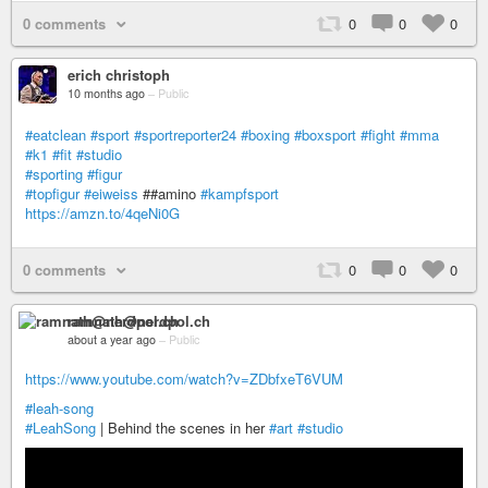
0 comments
0
0
0
erich christoph
10 months ago
–
Public
#eatclean
#sport
#sportreporter24
#boxing
#boxsport
#fight
#mma
#k1
#fit
#studio
#sporting
#figur
#topfigur
#eiweiss
##amino
#kampfsport
https://amzn.to/4qeNi0G
0 comments
0
0
0
ramnath@nerdpol.ch
about a year ago
–
Public
https://www.youtube.com/watch?v=ZDbfxeT6VUM
#leah-song
#LeahSong
| Behind the scenes in her
#art
#studio