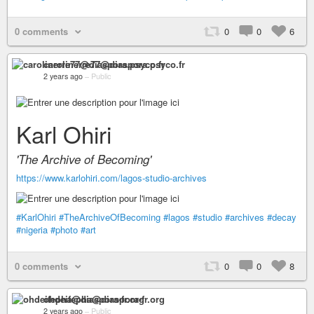
0 comments
0
0
6
carolinerre77@diaspora.psyco.fr
2 years ago
–
Public
Karl Ohiri
'The Archive of Becoming'
https://www.karlohiri.com/lagos-studio-archives
#KarlOhiri
#TheArchiveOfBecoming
#lagos
#studio
#archives
#decay
#nigeria
#photo
#art
0 comments
0
0
8
ohdeifepha@diaspora-fr.org
2 years ago
–
Public