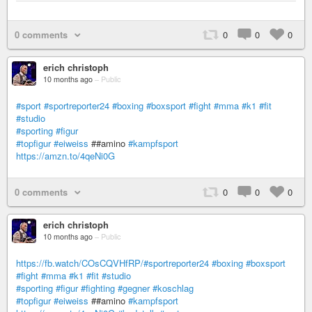
0 comments
0
0
0
erich christoph
10 months ago
–
Public
#sport
#sportreporter24
#boxing
#boxsport
#fight
#mma
#k1
#fit
#studio
#sporting
#figur
#topfigur
#eiweiss
##amino
#kampfsport
https://amzn.to/4qeNi0G
0 comments
0
0
0
erich christoph
10 months ago
–
Public
https://fb.watch/COsCQVHfRP/#sportreporter24
#boxing
#boxsport
#fight
#mma
#k1
#fit
#studio
#sporting
#figur
#fighting
#gegner
#koschlag
#topfigur
#eiweiss
##amino
#kampfsport