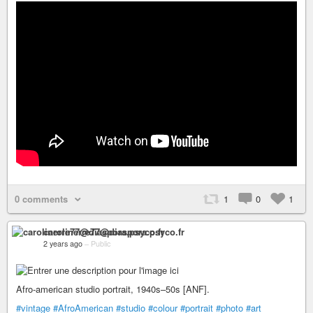
0 comments
1
0
1
carolinerre77@diaspora.psyco.fr
2 years ago
–
Public
Afro-american studio portrait, 1940s–50s [ANF].
#vintage
#AfroAmerican
#studio
#colour
#portrait
#photo
#art