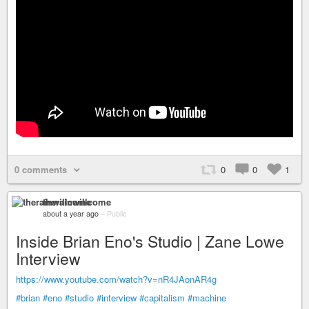
0 comments
0
0
1
therainwillcome
about a year ago
–
Public
Inside Brian Eno's Studio | Zane Lowe
Interview
https://www.youtube.com/watch?v=nR4JAonAR4g
#brian
#eno
#studio
#interview
#capitalism
#machine