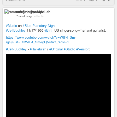
ramnath@nerdpol.ch
7 months ago
–
Public
#Music
on
#Blue-Planetary-Night
#JeffBuckley
11/17/1966
#Birth
US singer-songwriter and guitarist.
https://www.youtube.com/watch?v=WIF4_Sm-
rgQ&list=RDWIF4_Sm-rgQ&start_radio=1
#Jeff-Buckley
-
#Hallelujah
(
#Original
#Studio
#Version
)