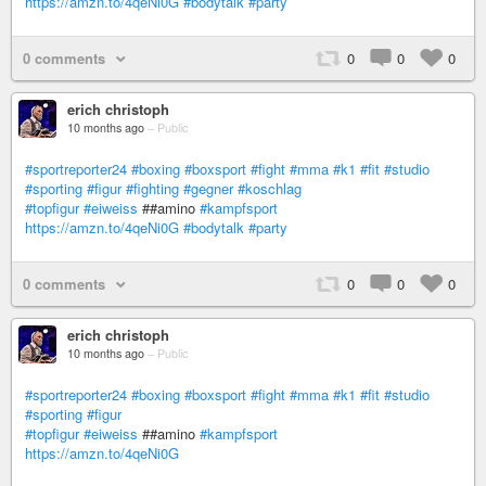
https://amzn.to/4qeNi0G
#bodytalk
#party
0 comments
0
0
0
erich christoph
10 months ago
–
Public
#sportreporter24
#boxing
#boxsport
#fight
#mma
#k1
#fit
#studio
#sporting
#figur
#fighting
#gegner
#koschlag
#topfigur
#eiweiss
##amino
#kampfsport
https://amzn.to/4qeNi0G
#bodytalk
#party
0 comments
0
0
0
erich christoph
10 months ago
–
Public
#sportreporter24
#boxing
#boxsport
#fight
#mma
#k1
#fit
#studio
#sporting
#figur
#topfigur
#eiweiss
##amino
#kampfsport
https://amzn.to/4qeNi0G