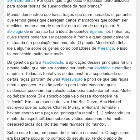
#Grã-Bretanha
? Por que é que a genética é repetidamente utilizada
para apoiar teorias de superioridade da raça branca?
Mendel demonstrou que havia traços que eram herdados e, portanto,
que temos genes que carregam certos marcadores que podem ser
medidos, como a cor de uma flor ou a altura de uma planta. A
#biologia
de então não fazia ideia de quantos
#genes
nós tínhamos,
quais traços poderiam ser passados à frente e quão geneticamente
misturada é a população humana, etc. O próprio Mendel não tinha
ideia alguma sobre os genes como portadores de
#herança
, e isso
foi conhecido muito mais tarde.
Da genética para a
#sociedade
, a aplicação desses princípios foi um
grande salto, que não era apoiado por nenhuma
#evidência
científica
empírica. Todas as tentativas de demonstrar a superioridade de
certas raças partiram de uma
#presunção
a priori de que tais raças
eram superiores, e então partiam para tentar encontrar quais
evidências poderiam ser selecionadas para sustentar tal tese. Muito
do debate sobre QI e sociobiologia veio dessa abordagem na
“ciência”. Em sua resenha do livro The Bell Curve, Bob Herbert
escreveu que os autores Charles Murray e Richard Herrnstein
haviam escrito uma peça de “pornografia racial”: “[…] colocando um
manto de respeitabilidade sobre as visões obscenas e há muito
desacreditadas dos racistas mais raivosos do mundo”.
Sobre esse tema, um pouco de história é necessário. O eugenismo
era bastante popular no começo do século 20, tendo o apoio de