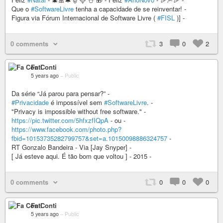
Que o
#SoftwareLivre
tenha a capacidade de se reinventar! -
Figura via Fórum Internacional de Software Livre (
#FISL
)] -
0 comments
3
0
2
Fa Conti
5 years ago
–
Public
Da série “Já parou para pensar?” -
#Privacidade
é impossível sem
#SoftwareLivre
. -
"Privacy is impossible without free software." -
https://pic.twitter.com/5hfxzfIQpA
- ou -
https://www.facebook.com/photo.php?
fbid=10153735282799757&set=a.10150098886324757
-
RT Gonzalo Bandeira - Via [Jay Snyper] -
[ Já esteve aqui. É tão bom que voltou ] - 2015 -
0 comments
0
0
0
Fa Conti
5 years ago
–
Public