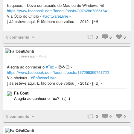
Esquece... Deve ser usuário de Mac ou de Windows -😃 -
https://www.facebook.com/faconti/posts/397628073651541
-
Via Ócio do Ofício -
#SoftwareLivre
-
[ Já esteve aqui. É tão bom que voltou ] - 2012 - [FB] -
0 comments
0
0
0
Fa Conti
5 years ago
–
Public
Alegria ao conhecer o
#Tux
- 🙂🐧🙂 -
https://www.facebook.com/faconti/posts/137295359751722
-
Via obvious -
#SoftwareLivre
-
[ Já esteve aqui. É tão bom que voltou ] - 2012 - [FB] -
Fa Conti
Alegria ao conhcer o Tux? :) :) :)
0 comments
0
0
0
Fa Conti