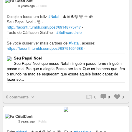
Fa Conti
5 years ago
–
Public
Desejo a todos um feliz
#Natal
- 🎄🎀🔔🎅 🦌 ⛄️ 🎁 -
Seu Papai Noel - 🎅 -
http://faconti.tumblr.com/post/69148775747
-
Texto de Cárlisson Galdino -
#SoftwareLivre
-
.
Se você quiser ver mais cartões de
#Natal
, acesse:
https://faconti.tumblr.com/post/98791654688
-
Seu Papai Noel
Seu Papai Noel que nesse Natal ninguém passe fome ninguém
passe mal Pra que a alegria Possa ser total Que os homens que têm
o mundo na mão se esqueçam que existe aquele botão capaz de
fazer só...
0 comments
0
0
0
Fa Conti
5 years ago
–
Public
Feliz
#Natal
- 🎄🎀🔔🎅 🦌 ⛄️ 🎁 - Feliz
#AnoNovo
- 🎉🎆🎉 -