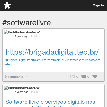
Sign in
#softwarelivre
Hudson Lacerda*
2 years ago
–
Public
https://brigadadigital.tec.br/
#BrigadaDigital
#softwarelivre
#software
#livre
#freesw
#freesoftware
#tech
0 comments
0
0
0
Hudson Lacerda*
4 years ago
–
Public
Software livre e serviços digitais nos