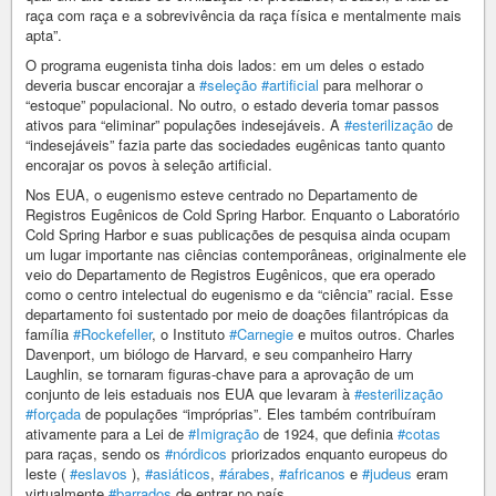
raça com raça e a sobrevivência da raça física e mentalmente mais
apta”.
O programa eugenista tinha dois lados: em um deles o estado
deveria buscar encorajar a
#seleção
#artificial
para melhorar o
“estoque” populacional. No outro, o estado deveria tomar passos
ativos para “eliminar” populações indesejáveis. A
#esterilização
de
“indesejáveis” fazia parte das sociedades eugênicas tanto quanto
encorajar os povos à seleção artificial.
Nos EUA, o eugenismo esteve centrado no Departamento de
Registros Eugênicos de Cold Spring Harbor. Enquanto o Laboratório
Cold Spring Harbor e suas publicações de pesquisa ainda ocupam
um lugar importante nas ciências contemporâneas, originalmente ele
veio do Departamento de Registros Eugênicos, que era operado
como o centro intelectual do eugenismo e da “ciência” racial. Esse
departamento foi sustentado por meio de doações filantrópicas da
família
#Rockefeller
, o Instituto
#Carnegie
e muitos outros. Charles
Davenport, um biólogo de Harvard, e seu companheiro Harry
Laughlin, se tornaram figuras-chave para a aprovação de um
conjunto de leis estaduais nos EUA que levaram à
#esterilização
#forçada
de populações “impróprias”. Eles também contribuíram
ativamente para a Lei de
#Imigração
de 1924, que definia
#cotas
para raças, sendo os
#nórdicos
priorizados enquanto europeus do
leste (
#eslavos
),
#asiáticos
,
#árabes
,
#africanos
e
#judeus
eram
virtualmente
#barrados
de entrar no país.