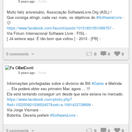
5 years ago
–
Public
Muito feliz aniversário, Associação SoftwareLivre.Org (ASL) !
Que consiga atingir, cada vez mais, os objetivos do
#SoftwareLivre
-
🙂
https://www.facebook.com/faconti/posts/10151831551099757
-
Via Fórum Internacional Software Livre - FISL -
[ Já esteve aqui. É tão bom que voltou ] - 2013 - [FB] -
0 comments
0
0
0
Fa Conti
5 years ago
–
Public
Informações privilegiadas sobre o divórcio de Bill
#Gates
e Melinda
... Ela poderá obter seu primeiro Mac agora ... !!!
Ela está tentando conseguir um desde que este estava no mercado.
https://www.facebook.com/photo.php?
fbid=10225392103652437&set=a.1091423728699
-
Via Jorge Vismara -
Bobinha. Deveria preferir
#SoftwareLivre
-
0 comments
0
0
0