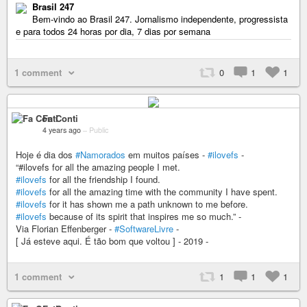
Brasil 247
Bem-vindo ao Brasil 247. Jornalismo independente, progressista
e para todos 24 horas por dia, 7 dias por semana
1 comment
0
1
1
Fa Conti
4 years ago
–
Public
Hoje é dia dos
#Namorados
em muitos países -
#ilovefs
-
“#ilovefs for all the amazing people I met.
#ilovefs
for all the friendship I found.
#ilovefs
for all the amazing time with the community I have spent.
#ilovefs
for it has shown me a path unknown to me before.
#ilovefs
because of its spirit that inspires me so much.” -
Via Florian Effenberger -
#SoftwareLivre
-
[ Já esteve aqui. É tão bom que voltou ] - 2019 -
1 comment
1
1
1