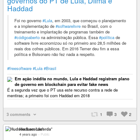
governos do PT de Lula, Dilma e
Haddad
Foi no governo
#Lula
, em 2003, que começou o planejamento
e a implementação de
#softwarelivre
no Brasil, com o
treinamento e implantação de programas também de
#códigoaberto
na administração pública. Essa
#política
de
software livre economizou só no primeiro ano 28,5 milhões de
reais dos cofres públicos. Em 2016 Temer deu fim a essa
política e Bolsonaro não fez nada a respeito.
#freesoftware
#Lula
#Brasil
Em ação inédita no mundo, Lula e Haddad registram plano
de governo em blockchain para evitar fake news
É a segunda vez que o PT usa este recurso contra a rede de
mentiras; a primeiro foi com Haddad em 2018
3 comments
1
3
2
Hudson Lacerda*
4 years ago
–
Public