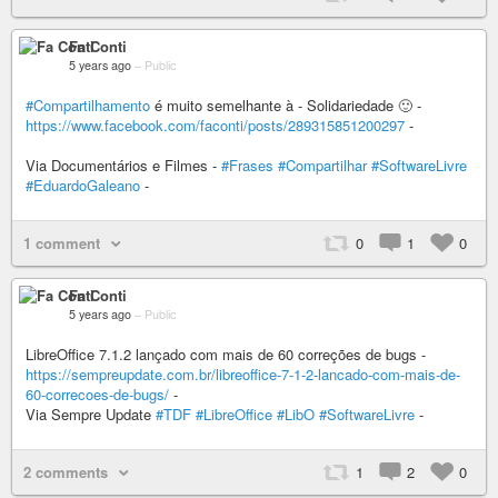
Fa Conti
5 years ago
–
Public
#Compartilhamento
é muito semelhante à - Solidariedade 🙂 -
https://www.facebook.com/faconti/posts/289315851200297
-
Via Documentários e Filmes -
#Frases
#Compartilhar
#SoftwareLivre
#EduardoGaleano
-
1 comment
0
1
0
Fa Conti
5 years ago
–
Public
LibreOffice 7.1.2 lançado com mais de 60 correções de bugs -
https://sempreupdate.com.br/libreoffice-7-1-2-lancado-com-mais-de-
60-correcoes-de-bugs/
-
Via Sempre Update
#TDF
#LibreOffice
#LibO
#SoftwareLivre
-
2 comments
1
2
0