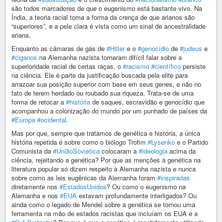
são todos marcadores de que o eugenismo está bastante vivo. Na
Índia, a teoria racial toma a forma da crença de que arianos são
“superiores”, e a pele clara é vista como um sinal de ancestralidade
ariana.
Enquanto as câmaras de gás de
#Hitler
e o
#genocídio
de
#judeus
e
#ciganos
na Alemanha nazista tornaram difícil falar sobre a
superioridade racial de certas raças, o
#racismo
#científico
persiste
na ciência. Ele é parte da justificação buscada pela elite para
arrazoar sua posição superior com base em seus genes, e não no
fato de terem herdado ou roubado sua riqueza. Trata-se de uma
forma de retocar a
#história
de saques, escravidão e genocídio que
acompanhou a colonização do mundo por um punhado de países da
#Europa
#ocidental
.
Mas por que, sempre que tratamos de genética e história, a única
história repetida é sobre como o biólogo Trofim
#Lysenko
e o Partido
Comunista da
#UniãoSoviética
colocaram a
#ideologia
acima da
ciência, rejeitando a genética? Por que as menções à genética na
literatura popular só dizem respeito à Alemanha nazista e nunca
sobre como as leis eugênicas da Alemanha foram
#inspiradas
diretamente nos
#EstadosUnidos
? Ou como o eugenismo na
Alemanha e nos
#EUA
estavam profundamente interligados? Ou
ainda como o legado de Mendel sobre a genética se tornou uma
ferramenta na mão de estados racistas que incluíam os EUA e a