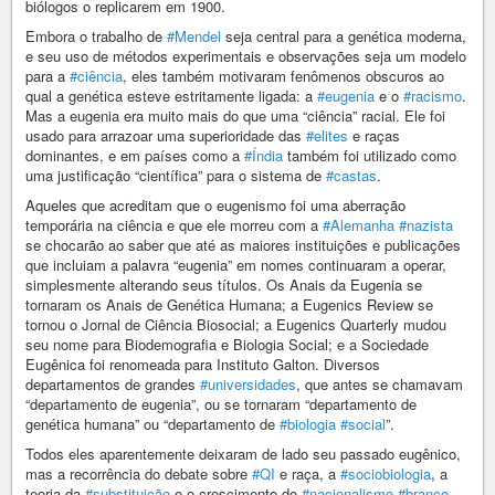
biólogos o replicarem em 1900.
Embora o trabalho de
#Mendel
seja central para a genética moderna,
e seu uso de métodos experimentais e observações seja um modelo
para a
#ciência
, eles também motivaram fenômenos obscuros ao
qual a genética esteve estritamente ligada: a
#eugenia
e o
#racismo
.
Mas a eugenia era muito mais do que uma “ciência” racial. Ele foi
usado para arrazoar uma superioridade das
#elites
e raças
dominantes, e em países como a
#Índia
também foi utilizado como
uma justificação “científica” para o sistema de
#castas
.
Aqueles que acreditam que o eugenismo foi uma aberração
temporária na ciência e que ele morreu com a
#Alemanha
#nazista
se chocarão ao saber que até as maiores instituições e publicações
que incluiam a palavra “eugenia” em nomes continuaram a operar,
simplesmente alterando seus títulos. Os Anais da Eugenia se
tornaram os Anais de Genética Humana; a Eugenics Review se
tornou o Jornal de Ciência Biosocial; a Eugenics Quarterly mudou
seu nome para Biodemografia e Biologia Social; e a Sociedade
Eugênica foi renomeada para Instituto Galton. Diversos
departamentos de grandes
#universidades
, que antes se chamavam
“departamento de eugenia”, ou se tornaram “departamento de
genética humana” ou “departamento de
#biologia
#social
”.
Todos eles aparentemente deixaram de lado seu passado eugênico,
mas a recorrência do debate sobre
#QI
e raça, a
#sociobiologia
, a
teoria da
#substituição
e o crescimento do
#nacionalismo
#branco