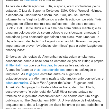
As leis de esterilização nos EUA, à época, eram controladas pelos
estados. O juiz da Suprema Corte dos EUA, Oliver Wendell Holmes,
o decano da jurisprudência liberal nos EUA, deu seu infame
julgamento na Virgínia justificando a esterilização compulsória: “três
gerações de débeis mentais são suficientes”, ele disse no caso
Buck v. Bell. Carrie Buck e sua filha não eram débeis mentais; elas
pagaram pelo pecado de serem pobres e consideradas ameaças à
sociedade (uma sociedade que falhou com elas). Mais uma vez, o
Departamento de Registros Eugênicos e Laughlin tiveram um papel
importante ao prover “evidências científicas” para a esterilização dos
“inadequados”.
Embora as leis raciais da Alemanha nazista sejam amplamente
condenadas como a base para as câmaras de gás de Hitler, o próprio
#Hitler
#afirmou
que sua
#inspiração
para as leis raciais da
Alemanha foram as
#leis
#estadunidenses
sobre esterilização e
imigração. As
#ligações
estreitas entre os eugenistas
estadunidenses e a Alemanha nazista são amplamente conhecidas e
#documentadas
. O livro War Against the Weak: Eugenics and
America’s Campaign to Create a Master Race, de Edwin Black,
descreve como “o ódio racial de Adolf Hitler se sustentava no
trabalho de eugenistas estadunidenses”, de acordo com um artigo
publicado no The Guardian em 2004. A Universidade de Heidelberg,
enquanto isso, deu a Laughlin um título honorário por seu trabalho na
“ciência da limpeza racial”.