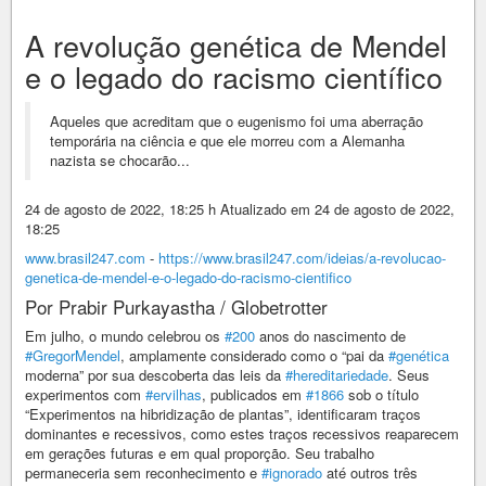
A revolução genética de Mendel
e o legado do racismo científico
Aqueles que acreditam que o eugenismo foi uma aberração
temporária na ciência e que ele morreu com a Alemanha
nazista se chocarão...
24 de agosto de 2022, 18:25 h Atualizado em 24 de agosto de 2022,
18:25
www.brasil247.com
-
https://www.brasil247.com/ideias/a-revolucao-
genetica-de-mendel-e-o-legado-do-racismo-cientifico
Por Prabir Purkayastha / Globetrotter
Em julho, o mundo celebrou os
#200
anos do nascimento de
#GregorMendel
, amplamente considerado como o “pai da
#genética
moderna” por sua descoberta das leis da
#hereditariedade
. Seus
experimentos com
#ervilhas
, publicados em
#1866
sob o título
“Experimentos na hibridização de plantas”, identificaram traços
dominantes e recessivos, como estes traços recessivos reaparecem
em gerações futuras e em qual proporção. Seu trabalho
permaneceria sem reconhecimento e
#ignorado
até outros três