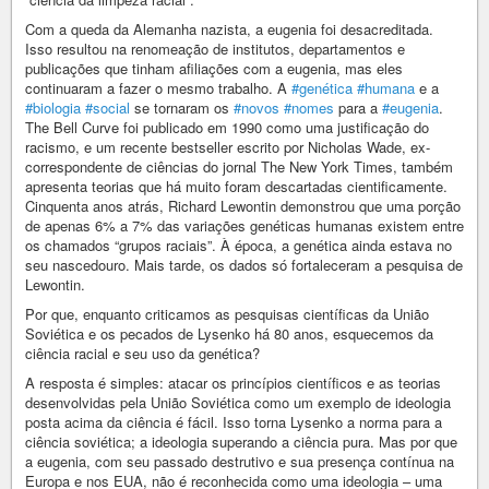
Com a queda da Alemanha nazista, a eugenia foi desacreditada.
Isso resultou na renomeação de institutos, departamentos e
publicações que tinham afiliações com a eugenia, mas eles
continuaram a fazer o mesmo trabalho. A
#genética
#humana
e a
#biologia
#social
se tornaram os
#novos
#nomes
para a
#eugenia
.
The Bell Curve foi publicado em 1990 como uma justificação do
racismo, e um recente bestseller escrito por Nicholas Wade, ex-
correspondente de ciências do jornal The New York Times, também
apresenta teorias que há muito foram descartadas cientificamente.
Cinquenta anos atrás, Richard Lewontin demonstrou que uma porção
de apenas 6% a 7% das variações genéticas humanas existem entre
os chamados “grupos raciais”. À época, a genética ainda estava no
seu nascedouro. Mais tarde, os dados só fortaleceram a pesquisa de
Lewontin.
Por que, enquanto criticamos as pesquisas científicas da União
Soviética e os pecados de Lysenko há 80 anos, esquecemos da
ciência racial e seu uso da genética?
A resposta é simples: atacar os princípios científicos e as teorias
desenvolvidas pela União Soviética como um exemplo de ideologia
posta acima da ciência é fácil. Isso torna Lysenko a norma para a
ciência soviética; a ideologia superando a ciência pura. Mas por que
a eugenia, com seu passado destrutivo e sua presença contínua na
Europa e nos EUA, não é reconhecida como uma ideologia – uma