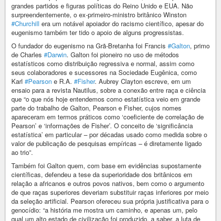
grandes partidos e figuras políticas do Reino Unido e EUA. Não
surpreendentemente, o ex-primeiro-ministro britânico Winston
#Churchill
era um notável apoiador do racismo científico, apesar do
eugenismo também ter tido o apoio de alguns progressistas.
O fundador do eugenismo na Grã-Bretanha foi Francis
#Galton
, primo
de Charles
#Darwin
. Galton foi pioneiro no uso de métodos
estatísticos como distribuição regressiva e normal, assim como
seus colaboradores e sucessores na Sociedade Eugênica, como
Karl
#Pearson
e R.A.
#Fisher
. Aubrey Clayton escreve, em um
ensaio para a revista Nautilus, sobre a conexão entre raça e ciência
que “o que nós hoje entendemos como estatística veio em grande
parte do trabalho de Galton, Pearson e Fisher, cujos nomes
apareceram em termos práticos como ‘coeficiente de correlação de
Pearson’ e ‘informações de Fisher’. O conceito de ‘significância
estatística’ em particular – por décadas usado como medida sobre o
valor de publicação de pesquisas empíricas – é diretamente ligado
ao trio”.
Também foi Galton quem, com base em evidências supostamente
científicas, defendeu a tese da superioridade dos britânicos em
relação a africanos e outros povos nativos, bem como o argumento
de que raças superiores deveriam substituir raças inferiores por meio
da seleção artificial. Pearson ofereceu sua própria justificativa para o
genocídio: “a história me mostra um caminho, e apenas um, pelo
qual um alto estado de civilização foi produzido, a saber, a luta de