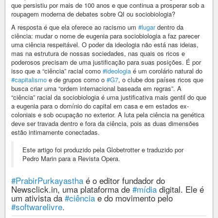
que persistiu por mais de 100 anos e que continua a prosperar sob a
roupagem moderna de debates sobre QI ou sociobiologia?
A resposta é que ela oferece ao racismo um
#lugar
dentro da
ciência: mudar o nome de eugenia para sociobiologia a faz parecer
uma ciência respeitável. O poder da ideologia não está nas ideias,
mas na estrutura de nossas sociedades, nas quais os ricos e
poderosos precisam de uma justificação para suas posições. É por
isso que a “ciência” racial como
#ideologia
é um corolário natural do
#capitalismo
e de grupos como o
#G7
, o clube dos países ricos que
busca criar uma “ordem internacional baseada em regras”. A
“ciência” racial da sociobiologia é uma justificativa mais gentil do que
a eugenia para o domínio do capital em casa e em estados ex-
coloniais e sob ocupação no exterior. A luta pela ciência na genética
deve ser travada dentro e fora da ciência, pois as duas dimensões
estão intimamente conectadas.
Este artigo foi produzido pela Globetrotter e traduzido por
Pedro Marin para a Revista Opera.
#PrabirPurkayastha
é o editor fundador do
Newsclick.in, uma plataforma de
#mídia
digital. Ele é
um ativista da
#ciência
e do movimento pelo
#softwarelivre
.