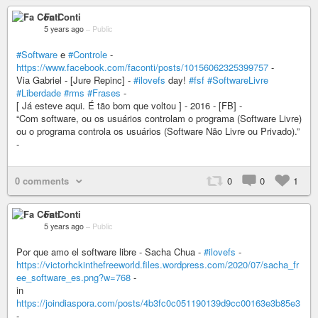
Fa Conti
5 years ago
–
Public
#Software
e
#Controle
-
https://www.facebook.com/faconti/posts/10156062325399757
-
Via Gabriel - [Jure Repinc] -
#ilovefs
day!
#fsf
#SoftwareLivre
#Liberdade
#rms
#Frases
-
[ Já esteve aqui. É tão bom que voltou ] - 2016 - [FB] -
“Com software, ou os usuários controlam o programa (Software Livre)
ou o programa controla os usuários (Software Não Livre ou Privado).”
-
0 comments
0
0
1
Fa Conti
5 years ago
–
Public
Por que amo el software libre - Sacha Chua -
#ilovefs
-
https://victorhckinthefreeworld.files.wordpress.com/2020/07/sacha_fr
ee_software_es.png?w=768
-
in
https://joindiaspora.com/posts/4b3fc0c051190139d9cc00163e3b85e3
-