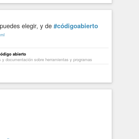
puedes elegir, y de
#códigoabierto
tml
código abierto
les y documentación sobre herramientas y programas