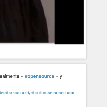
realmente «
#opensource
» y
libreoffice-acusa-a-onlyoffice-de-no-ser-realmente-open-