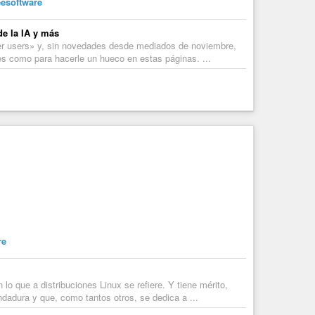
eesoftware
de la IA y más
wer users» y, sin novedades desde mediados de noviembre,
es como para hacerle un hueco en estas páginas. ...
re
o que a distribuciones Linux se refiere. Y tiene mérito,
dadura y que, como tantos otros, se dedica a ...