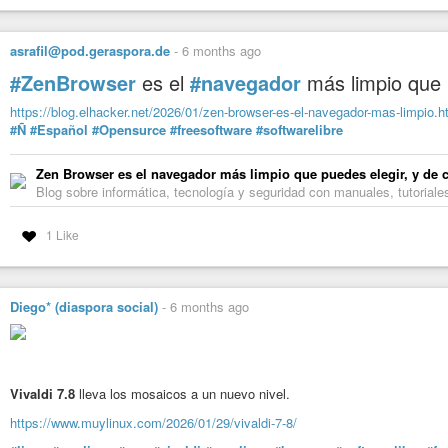
asrafil@pod.geraspora.de
-
6 months ago
#ZenBrowser
es el
#navegador
más limpio que 
https://blog.elhacker.net/2026/01/zen-browser-es-el-navegador-mas-limpio.h
#Ñ
#Español
#Opensurce
#freesoftware
#softwarelibre
Zen Browser es el navegador más limpio que puedes elegir, y de 
Blog sobre informática, tecnología y seguridad con manuales, tutoria
1 Like
Diego* (diaspora social)
-
6 months ago
Vivaldi 7.8
lleva los mosaicos a un nuevo nivel.
https://www.muylinux.com/2026/01/29/vivaldi-7-8/