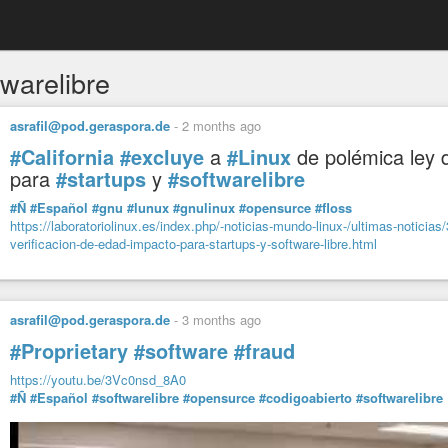
twarelibre
asrafil@pod.geraspora.de
-
2 months ago
#California
#excluye
a
#Linux
de polémica ley
para
#startups
y
#softwarelibre
#Ñ
#Español
#gnu
#lunux
#gnulinux
#opensurce
#floss
https://laboratoriolinux.es/index.php/-noticias-mundo-linux-/ultimas-noticias
verificacion-de-edad-impacto-para-startups-y-software-libre.html
asrafil@pod.geraspora.de
-
3 months ago
#Proprietary
#software
#fraud
https://youtu.be/3Vc0nsd_8A0
#Ñ
#Español
#softwarelibre
#opensurce
#codigoabierto
#softwarelibre