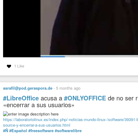
1 Like
asrafil@pod.geraspora.de
-
5 months ago
#LibreOffice
acusa a
#ONLYOFFICE
de no ser 
«encerrar a sus usuarios»
https://laboratoriolinux.es/index.php/-noticias-mundo-linux-/software/39391-
source-y-encerrar-a-sus-usuarios.html
#Ñ
#Español
#freesoftware
#softwarelibre