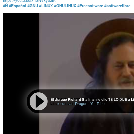
https://youtu.be/xhBNVxyo2lA
#Ñ
#Español
#GNU
#LINUX
#GNULINUX
#Freesoftware
#softwarelibre
El día que Richard Stallman le dijo TE LO DIJE a 
Linux con Last Dragon
-
YouTube