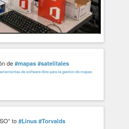
ión de
#mapas
#satelitales
-herramientas-de-software-libre-para-la-gestion-de-mapas-
 SO” to
#Linus
#Torvalds