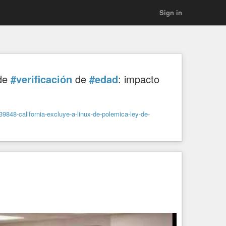
Sign in
 de
#verificación
de
#edad
: impacto
/39848-california-excluye-a-linux-de-polemica-ley-de-