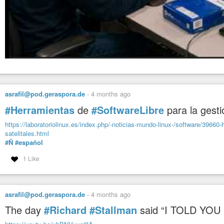
asrafil@pod.geraspora.de
-
4 months ago
#Herramientas
de
#SoftwareLibre
para la gest
https://laboratoriolinux.es/index.php/-noticias-mundo-linux-/software/39660
satelitales.html
#Ñ
#español
1 Like
asrafil@pod.geraspora.de
-
4 months ago
The day
#Richard
#Stallman
said “I TOLD YOU