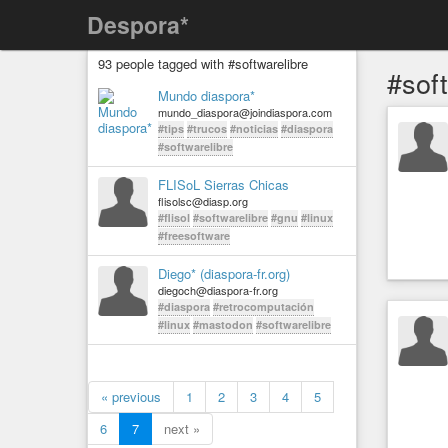
Despora*
93 people tagged with #softwarelibre
#sof
Mundo diaspora*
mundo_diaspora@joindiaspora.com
#tips
#trucos
#noticias
#diaspora
#softwarelibre
FLISoL Sierras Chicas
flisolsc@diasp.org
#flisol
#softwarelibre
#gnu
#linux
#freesoftware
Diego* (diaspora-fr.org)
diegoch@diaspora-fr.org
#diaspora
#retrocomputación
#linux
#mastodon
#softwarelibre
« previous
1
2
3
4
5
6
7
next »