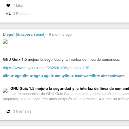
1 Like
3 Reshares
Diego* (diaspora social)
-
6 months ago
GNU Guix 1.5
mejora la seguridad y la interfaz de línea de comandos.
https://www.muylinux.com/2026/01/26/gnu-guix-1-5/
#linux
#gnulinux
#gnu
#guix
#muylinux
#softwarelibre
#freesoftware
GNU Guix 1.5 mejora la seguridad y la interfaz de línea de coman
Los responsables de GNU Guix han anunciado la publicación de la vers
paquetes, la cual llega tres años después de la versión 1.4 y tras un trab
3 Reshares