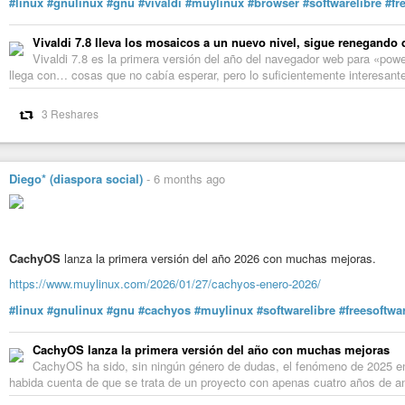
#linux
#gnulinux
#gnu
#vivaldi
#muylinux
#browser
#softwarelibre
#fr
Vivaldi 7.8 lleva los mosaicos a un nuevo nivel, sigue renegando 
Vivaldi 7.8 es la primera versión del año del navegador web para «po
llega con… cosas que no cabía esperar, pero lo suficientemente interesant
3 Reshares
Diego* (diaspora social)
-
6 months ago
CachyOS
lanza la primera versión del año 2026 con muchas mejoras.
https://www.muylinux.com/2026/01/27/cachyos-enero-2026/
#linux
#gnulinux
#gnu
#cachyos
#muylinux
#softwarelibre
#freesoftwa
CachyOS lanza la primera versión del año con muchas mejoras
CachyOS ha sido, sin ningún género de dudas, el fenómeno de 2025 en l
habida cuenta de que se trata de un proyecto con apenas cuatro años de an