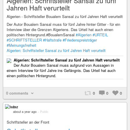
Algerien: Schriftsteller Sansal zu fünf
Jahren Haft verurteilt
Algerien - Schriftsteller Boualem Sansal zu fünf Jahren Haft verurteilt
Der Autor Boualem Sansal muss für fünf Jahre hinter Gitter - für ein
Interview über die Grenzen Algeriens. Das Urteil hat auch einen
politischen Hintergrund.#BoualemSansal
#Algerien
#URTEIL
#SCHRIFTSTELLER
#Haftstrafe
#Friedenspreisträger
#Meinungsfreiheit
Algerien: Schriftsteller Sansal zu fünf Jahren Haft verurteilt
Algerien: Schriftsteller Sansal zu fünf Jahren Haft verurteilt
Der Autor Boualem Sansal muss aufgrund von Aussagen in
einem Interview für fünf Jahre ins Gefängnis. Das Urteil hat auch
einen politischen Hintergrund.
0 comments
0
0
0
taz
about a year ago
–
Public
Schriftsteller an der Front