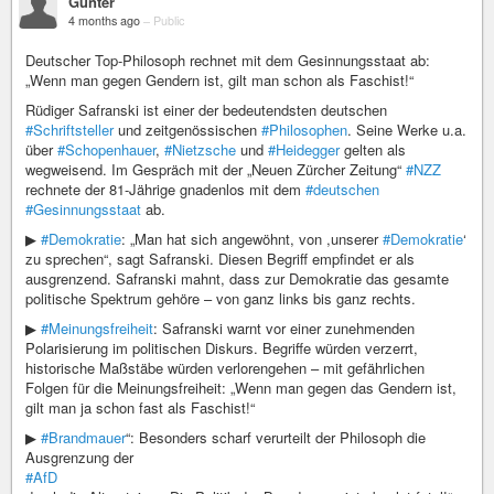
Günter
4 months ago
–
Public
Deutscher Top-Philosoph rechnet mit dem Gesinnungsstaat ab:
„Wenn man gegen Gendern ist, gilt man schon als Faschist!“
Rüdiger Safranski ist einer der bedeutendsten deutschen
#Schriftsteller
und zeitgenössischen
#Philosophen
. Seine Werke u.a.
über
#Schopenhauer
,
#Nietzsche
und
#Heidegger
gelten als
wegweisend. Im Gespräch mit der „Neuen Zürcher Zeitung“
#NZZ
rechnete der 81-Jährige gnadenlos mit dem
#deutschen
#Gesinnungsstaat
ab.
▶
#Demokratie
: „Man hat sich angewöhnt, von ,unserer
#Demokratie
‘
zu sprechen“, sagt Safranski. Diesen Begriff empfindet er als
ausgrenzend. Safranski mahnt, dass zur Demokratie das gesamte
politische Spektrum gehöre – von ganz links bis ganz rechts.
▶
#Meinungsfreiheit
: Safranski warnt vor einer zunehmenden
Polarisierung im politischen Diskurs. Begriffe würden verzerrt,
historische Maßstäbe würden verlorengehen – mit gefährlichen
Folgen für die Meinungsfreiheit: „Wenn man gegen das Gendern ist,
gilt man ja schon fast als Faschist!“
▶
#Brandmauer
“: Besonders scharf verurteilt der Philosoph die
Ausgrenzung der
#AfD