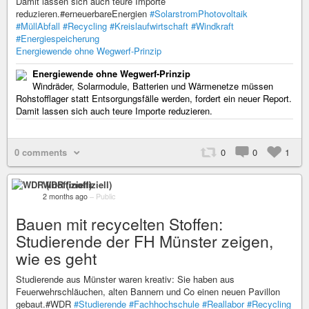
Damit lassen sich auch teure Importe
reduzieren.#erneuerbareEnergien
#SolarstromPhotovoltaik
#MüllAbfall
#Recycling
#Kreislaufwirtschaft
#Windkraft
#Energiespeicherung
Energiewende ohne Wegwerf-Prinzip
Energiewende ohne Wegwerf-Prinzip
Windräder, Solarmodule, Batterien und Wärmenetze müssen
Rohstofflager statt Entsorgungsfälle werden, fordert ein neuer Report.
Damit lassen sich auch teure Importe reduzieren.
0 comments
0
0
1
WDR (inoffiziell)
2 months ago
–
Public
Bauen mit recycelten Stoffen:
Studierende der FH Münster zeigen,
wie es geht
Studierende aus Münster waren kreativ: Sie haben aus
Feuerwehrschläuchen, alten Bannern und Co einen neuen Pavillon
gebaut.#WDR
#Studierende
#Fachhochschule
#Reallabor
#Recycling