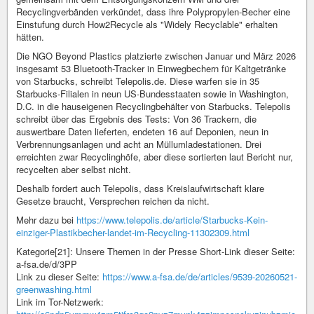
Recyclingverbänden verkündet, dass ihre Polypropylen-Becher eine
Einstufung durch How2Recycle als "Widely Recyclable" erhalten
hätten.
Die NGO Beyond Plastics platzierte zwischen Januar und März 2026
insgesamt 53 Bluetooth-Tracker in Einwegbechern für Kaltgetränke
von Starbucks, schreibt Telepolis.de. Diese warfen sie in 35
Starbucks-Filialen in neun US-Bundesstaaten sowie in Washington,
D.C. in die hauseigenen Recyclingbehälter von Starbucks. Telepolis
schreibt über das Ergebnis des Tests: Von 36 Trackern, die
auswertbare Daten lieferten, endeten 16 auf Deponien, neun in
Verbrennungsanlagen und acht an Müllumladestationen. Drei
erreichten zwar Recyclinghöfe, aber diese sortierten laut Bericht nur,
recycelten aber selbst nicht.
Deshalb fordert auch Telepolis, dass Kreislaufwirtschaft klare
Gesetze braucht, Versprechen reichen da nicht.
Mehr dazu bei
https://www.telepolis.de/article/Starbucks-Kein-
einziger-Plastikbecher-landet-im-Recycling-11302309.html
Kategorie[21]: Unsere Themen in der Presse Short-Link dieser Seite:
a-fsa.de/d/3PP
Link zu dieser Seite:
https://www.a-fsa.de/de/articles/9539-20260521-
greenwashing.html
Link im Tor-Netzwerk: