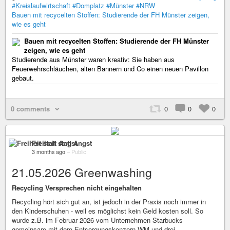
#Kreislaufwirtschaft
#Domplatz
#Münster
#NRW
Bauen mit recycelten Stoffen: Studierende der FH Münster zeigen,
wie es geht
Bauen mit recycelten Stoffen: Studierende der FH Münster
zeigen, wie es geht
Studierende aus Münster waren kreativ: Sie haben aus
Feuerwehrschläuchen, alten Bannern und Co einen neuen Pavillon
gebaut.
0 comments
0
0
0
Freiheit statt Angst
3 months ago
–
Public
21.05.2026 Greenwashing
Recycling Versprechen nicht eingehalten
Recycling hört sich gut an, ist jedoch in der Praxis noch immer in
den Kinderschuhen - weil es möglichst kein Geld kosten soll. So
wurde z.B. im Februar 2026 vom Unternehmen Starbucks
gemeinsam mit dem Entsorgungskonzern WM und drei