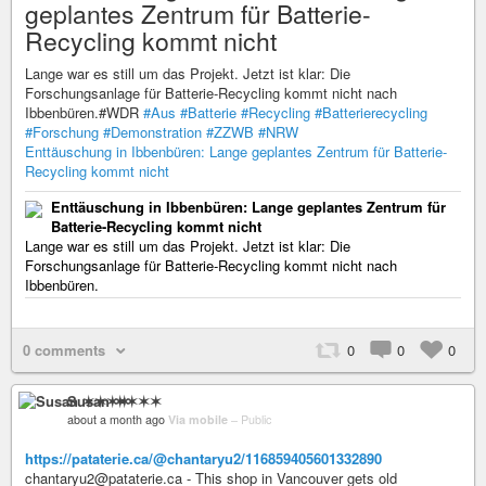
geplantes Zentrum für Batterie-
Recycling kommt nicht
Lange war es still um das Projekt. Jetzt ist klar: Die
Forschungsanlage für Batterie-Recycling kommt nicht nach
Ibbenbüren.#WDR
#Aus
#Batterie
#Recycling
#Batterierecycling
#Forschung
#Demonstration
#ZZWB
#NRW
Enttäuschung in Ibbenbüren: Lange geplantes Zentrum für Batterie-
Recycling kommt nicht
Enttäuschung in Ibbenbüren: Lange geplantes Zentrum für
Batterie-Recycling kommt nicht
Lange war es still um das Projekt. Jetzt ist klar: Die
Forschungsanlage für Batterie-Recycling kommt nicht nach
Ibbenbüren.
0 comments
0
0
0
Susan ✶✶✶✶
about a month ago
Via mobile
–
Public
https://pataterie.ca/@chantaryu2/116859405601332890
chantaryu2@pataterie.ca - This shop in Vancouver gets old