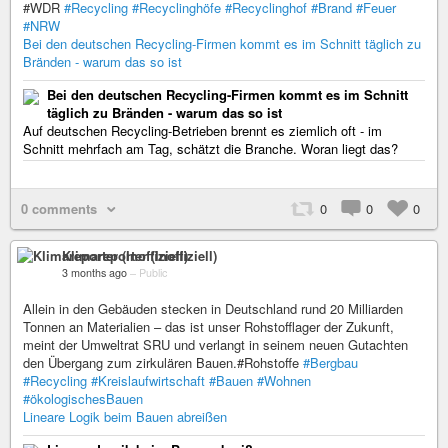
#WDR
#Recycling
#Recyclinghöfe
#Recyclinghof
#Brand
#Feuer
#NRW
Bei den deutschen Recycling-Firmen kommt es im Schnitt täglich zu
Bränden - warum das so ist
Bei den deutschen Recycling-Firmen kommt es im Schnitt
täglich zu Bränden - warum das so ist
Auf deutschen Recycling-Betrieben brennt es ziemlich oft - im
Schnitt mehrfach am Tag, schätzt die Branche. Woran liegt das?
0 comments
0
0
0
Klimareporter (Inoffiziell)
3 months ago
–
Public
Allein in den Gebäuden stecken in Deutschland rund 20 Milliarden
Tonnen an Materialien – das ist unser Rohstofflager der Zukunft,
meint der Umweltrat SRU und verlangt in seinem neuen Gutachten
den Übergang zum zirkulären Bauen.#Rohstoffe
#Bergbau
#Recycling
#Kreislaufwirtschaft
#Bauen
#Wohnen
#ökologischesBauen
Lineare Logik beim Bauen abreißen