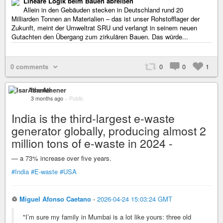
Lineare Logik beim Bauen abreißen
Allein in den Gebäuden stecken in Deutschland rund 20
Milliarden Tonnen an Materialien – das ist unser Rohstofflager der
Zukunft, meint der Umweltrat SRU und verlangt in seinem neuen
Gutachten den Übergang zum zirkulären Bauen. Das würde...
0 comments
0
0
1
IsarAthener
3 months ago
–
Public
India is the third-largest e-waste
generator globally, producing almost 2
million tons of e-waste in 2024 -
— a 73% increase over five years.
#India
#E-waste
#USA
♲
Miguel Afonso Caetano
-
2026-04-24 15:03:24 GMT
"I’m sure my family in Mumbai is a lot like yours: three old