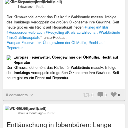
Klimareporter (Inoffiziell)
6 days ago
–
Public
Der Klimawandel erhöht das Risiko für Waldbrände massiv. Infolge
des Irankriegs verdoppeln die großen Ölkonzerne ihre Gewinne. Seit
heute gibt es ein Recht auf Reparatur.#Frieden
#Krieg
#Militär
#Ressourcenverbrauch
#Recycling
#Kreislaufwirtschaft
#Waldbrände
#Erdöl
#klimaupdate
°–unserPodcast
Europas Feuerwetter, Übergewinne der Öl-Multis, Recht auf
Reparatur
Europas Feuerwetter, Übergewinne der Öl-Multis, Recht auf
Reparatur
Der Klimawandel erhöht das Risiko für Waldbrände massiv. Infolge
des Irankriegs verdoppeln die großen Ölkonzerne ihre Gewinne. Seit
heute gibt es ein Recht auf Reparatur.
0 comments
0
0
0
WDR (inoffiziell)
about a month ago
–
Public
Enttäuschung in Ibbenbüren: Lange