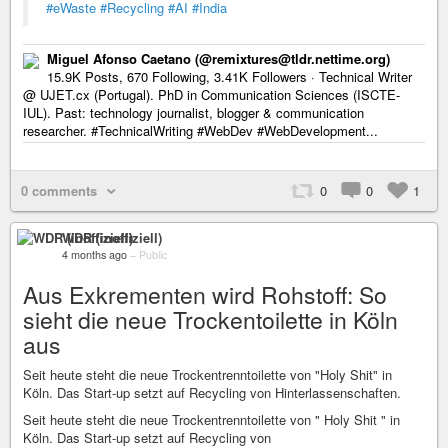
#eWaste
#Recycling
#AI
#India
Miguel Afonso Caetano (@remixtures@tldr.nettime.org)
15.9K Posts, 670 Following, 3.41K Followers · Technical Writer
@ UJET.cx (Portugal). PhD in Communication Sciences (ISCTE-
IUL). Past: technology journalist, blogger & communication
researcher. #TechnicalWriting #WebDev #WebDevelopment...
0 comments
0
0
1
WDR (inoffiziell)
4 months ago
–
Public
Aus Exkrementen wird Rohstoff: So
sieht die neue Trockentoilette in Köln
aus
Seit heute steht die neue Trockentrenntoilette von "Holy Shit" in
Köln. Das Start-up setzt auf Recycling von Hinterlassenschaften.
Seit heute steht die neue Trockentrenntoilette von " Holy Shit " in
Köln. Das Start-up setzt auf Recycling von