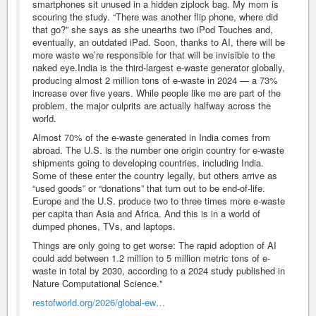
smartphones sit unused in a hidden ziplock bag. My mom is
scouring the study. “There was another flip phone, where did
that go?” she says as she unearths two iPod Touches and,
eventually, an outdated iPad. Soon, thanks to AI, there will be
more waste we’re responsible for that will be invisible to the
naked eye.India is the third-largest e-waste generator globally,
producing almost 2 million tons of e-waste in 2024 — a 73%
increase over five years. While people like me are part of the
problem, the major culprits are actually halfway across the
world.
Almost 70% of the e-waste generated in India comes from
abroad. The U.S. is the number one origin country for e-waste
shipments going to developing countries, including India.
Some of these enter the country legally, but others arrive as
“used goods” or “donations” that turn out to be end-of-life.
Europe and the U.S. produce two to three times more e-waste
per capita than Asia and Africa. And this is in a world of
dumped phones, TVs, and laptops.
Things are only going to get worse: The rapid adoption of AI
could add between 1.2 million to 5 million metric tons of e-
waste in total by 2030, according to a 2024 study published in
Nature Computational Science."
restofworld.org/2026/global-ew…