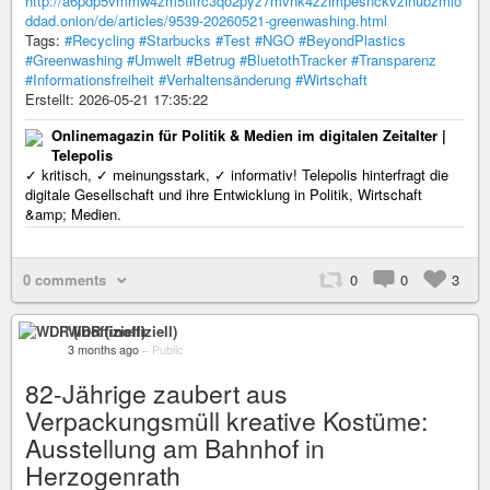
http://a6pdp5vmmw4zm5tifrc3qo2pyz7mvnk4zzimpesnckvzinubzmio
ddad.onion/de/articles/9539-20260521-greenwashing.html
Tags:
#Recycling
#Starbucks
#Test
#NGO
#BeyondPlastics
#Greenwashing
#Umwelt
#Betrug
#BluetothTracker
#Transparenz
#Informationsfreiheit
#Verhaltensänderung
#Wirtschaft
Erstellt: 2026-05-21 17:35:22
Onlinemagazin für Politik & Medien im digitalen Zeitalter |
Telepolis
✓ kritisch, ✓ meinungsstark, ✓ informativ! Telepolis hinterfragt die
digitale Gesellschaft und ihre Entwicklung in Politik, Wirtschaft
&amp; Medien.
0 comments
0
0
3
WDR (inoffiziell)
3 months ago
–
Public
82-Jährige zaubert aus
Verpackungsmüll kreative Kostüme:
Ausstellung am Bahnhof in
Herzogenrath