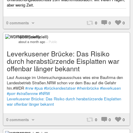
aber wenig Zeit.
0 comments
0
0
0
WDR (inoffiziell)
about a month ago
–
Public
Leverkusener Brücke: Das Risiko
durch herabstürzende Eisplatten war
offenbar länger bekannt
Laut Aussage im Untersuchungsausschuss wies eine Baufirma den
Landesbetrieb Straßen.NRW schon vor dem Bau auf die Gefahr
hin.#WDR
#nrw
#pua
#brückendestatser
#rheinbrücke
#leverkusen
#porr
#straßennrw
#NRW
Leverkusener Brücke: Das Risiko durch herabstürzende Eisplatten
war offenbar länger bekannt
0 comments
0
0
0