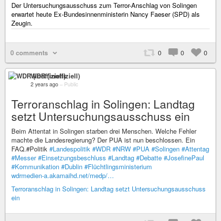
Der Untersuchungsausschuss zum Terror-Anschlag von Solingen
erwartet heute Ex-Bundesinnenministerin Nancy Faeser (SPD) als
Zeugin.
0 comments
0
0
0
WDR (inoffiziell)
2 years ago
–
Public
Terroranschlag in Solingen: Landtag
setzt Untersuchungsausschuss ein
Beim Attentat in Solingen starben drei Menschen. Welche Fehler
machte die Landesregierung? Der PUA ist nun beschlossen. Ein
FAQ.#Politik
#Landespolitik
#WDR
#NRW
#PUA
#Solingen
#Attentag
#Messer
#Einsetzungsbeschluss
#Landtag
#Debatte
#JosefinePaul
#Kommunikation
#Dublin
#Flüchtlingsministerium
wdrmedien-a.akamaihd.net/medp/…
Terroranschlag in Solingen: Landtag setzt Untersuchungsausschuss
ein