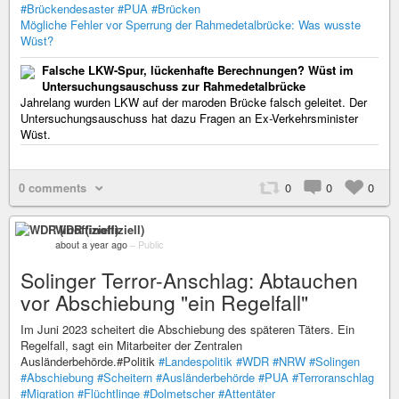
#Brückendesaster
#PUA
#Brücken
Mögliche Fehler vor Sperrung der Rahmedetalbrücke: Was wusste
Wüst?
Falsche LKW-Spur, lückenhafte Berechnungen? Wüst im
Untersuchungsauschuss zur Rahmedetalbrücke
Jahrelang wurden LKW auf der maroden Brücke falsch geleitet. Der
Untersuchungsauschuss hat dazu Fragen an Ex-Verkehrsminister
Wüst.
0 comments
0
0
0
WDR (inoffiziell)
about a year ago
–
Public
Solinger Terror-Anschlag: Abtauchen
vor Abschiebung "ein Regelfall"
Im Juni 2023 scheitert die Abschiebung des späteren Täters. Ein
Regelfall, sagt ein Mitarbeiter der Zentralen
Ausländerbehörde.#Politik
#Landespolitik
#WDR
#NRW
#Solingen
#Abschiebung
#Scheitern
#Ausländerbehörde
#PUA
#Terroranschlag
#Migration
#Flüchtlinge
#Dolmetscher
#Attentäter