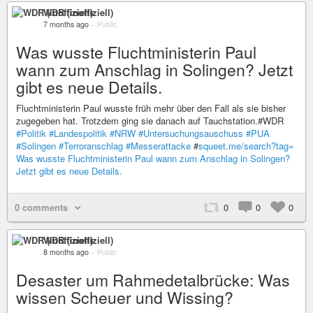
WDR (inoffiziell)
7 months ago
–
Public
Was wusste Fluchtministerin Paul
wann zum Anschlag in Solingen? Jetzt
gibt es neue Details.
Fluchtministerin Paul wusste früh mehr über den Fall als sie bisher
zugegeben hat. Trotzdem ging sie danach auf Tauchstation.#WDR
#Politik
#Landespolitik
#NRW
#Untersuchungsauschuss
#PUA
#Solingen
#Terroranschlag
#Messerattacke
#
squeet.me/search?tag=
Was wusste Fluchtministerin Paul wann zum Anschlag in Solingen?
Jetzt gibt es neue Details.
0 comments
0
0
0
WDR (inoffiziell)
8 months ago
–
Public
Desaster um Rahmedetalbrücke: Was
wissen Scheuer und Wissing?