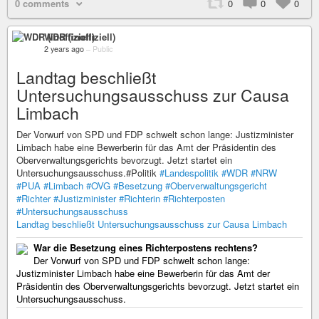
0 comments
0
0
0
WDR (inoffiziell)
2 years ago
–
Public
Landtag beschließt
Untersuchungsausschuss zur Causa
Limbach
Der Vorwurf von SPD und FDP schwelt schon lange: Justizminister
Limbach habe eine Bewerberin für das Amt der Präsidentin des
Oberverwaltungsgerichts bevorzugt. Jetzt startet ein
Untersuchungsausschuss.#Politik
#Landespolitik
#WDR
#NRW
#PUA
#Limbach
#OVG
#Besetzung
#Oberverwaltungsgericht
#Richter
#Justizminister
#Richterin
#Richterposten
#Untersuchungsausschuss
Landtag beschließt Untersuchungsausschuss zur Causa Limbach
War die Besetzung eines Richterpostens rechtens?
Der Vorwurf von SPD und FDP schwelt schon lange:
Justizminister Limbach habe eine Bewerberin für das Amt der
Präsidentin des Oberverwaltungsgerichts bevorzugt. Jetzt startet ein
Untersuchungsausschuss.