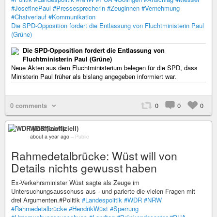
#JosefinePaul
#Pressesprecherin
#Zeuginnen
#Vernehmung
#Chatverlauf
#Kommunikation
Die SPD-Opposition fordert die Entlassung von Fluchtministerin Paul
(Grüne)
Die SPD-Opposition fordert die Entlassung von
Fluchtministerin Paul (Grüne)
Neue Akten aus dem Fluchtministerium belegen für die SPD, dass
Ministerin Paul früher als bislang angegeben informiert war.
0 comments
0
0
0
WDR (inoffiziell)
about a year ago
–
Public
Rahmedetalbrücke: Wüst will von
Details nichts gewusst haben
Ex-Verkehrsminister Wüst sagte als Zeuge im
Untersuchungsausschuss aus - und parierte die vielen Fragen mit
drei Argumenten.#Politik
#Landespolitik
#WDR
#NRW
#Rahmedetalbrücke
#HendrikWüst
#Sperrung