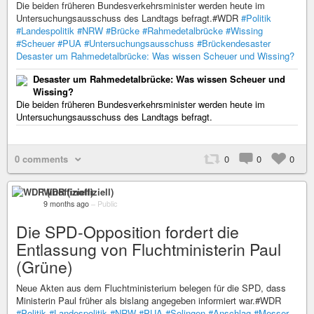
Die beiden früheren Bundesverkehrsminister werden heute im
Untersuchungsausschuss des Landtags befragt.#WDR
#Politik
#Landespolitik
#NRW
#Brücke
#Rahmedetalbrücke
#Wissing
#Scheuer
#PUA
#Untersuchungsausschuss
#Brückendesaster
Desaster um Rahmedetalbrücke: Was wissen Scheuer und Wissing?
Desaster um Rahmedetalbrücke: Was wissen Scheuer und
Wissing?
Die beiden früheren Bundesverkehrsminister werden heute im
Untersuchungsausschuss des Landtags befragt.
0 comments
0
0
0
WDR (inoffiziell)
9 months ago
–
Public
Die SPD-Opposition fordert die
Entlassung von Fluchtministerin Paul
(Grüne)
Neue Akten aus dem Fluchtministerium belegen für die SPD, dass
Ministerin Paul früher als bislang angegeben informiert war.#WDR
#Politik
#Landespolitik
#NRW
#PUA
#Solingen
#Anschlag
#Messer