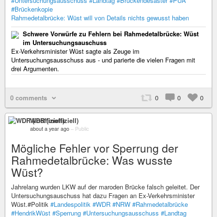
#Untersuchungsausschuss
#Landtag
#Brückendesaster
#PUA
#Brückenkopie
Rahmedetalbrücke: Wüst will von Details nichts gewusst haben
Schwere Vorwürfe zu Fehlern bei Rahmedetalbrücke: Wüst
im Untersuchungsauschuss
Ex-Verkehrsminister Wüst sagte als Zeuge im
Untersuchungsausschuss aus - und parierte die vielen Fragen mit
drei Argumenten.
0 comments
0
0
0
WDR (inoffiziell)
about a year ago
–
Public
Mögliche Fehler vor Sperrung der
Rahmedetalbrücke: Was wusste
Wüst?
Jahrelang wurden LKW auf der maroden Brücke falsch geleitet. Der
Untersuchungsauschuss hat dazu Fragen an Ex-Verkehrsminister
Wüst.#Politik
#Landespolitik
#WDR
#NRW
#Rahmedetalbrücke
#HendrikWüst
#Sperrung
#Untersuchungsausschuss
#Landtag