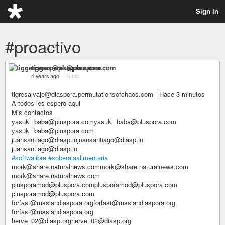
Sign in
#proactivo
tiggerperez@pluspora.com
4 years ago
–
Public
tigresalvaje@diaspora.permutationsofchaos.com - Hace 3 minutos
A todos les espero aqui
Mis contactos
yasuki_baba@pluspora.comyasuki_baba@pluspora.com
yasuki_baba@pluspora.com
juansantiago@diasp.injuansantiago@diasp.in
juansantiago@diasp.in
#softwalibre
#soberaiaalimentaria
mork@share.naturalnews.commork@share.naturalnews.com
mork@share.naturalnews.com
plusporamod@pluspora.complusporamod@pluspora.com
plusporamod@pluspora.com
forfast@russiandiaspora.orgforfast@russiandiaspora.org
forfast@russiandiaspora.org
herve_02@diasp.orgherve_02@diasp.org