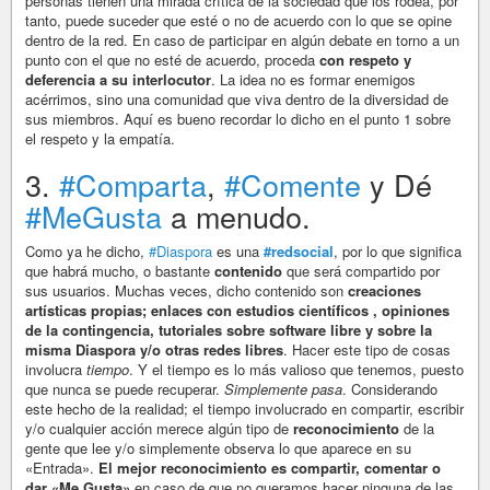
personas tienen una mirada crítica de la sociedad que los rodea, por
tanto, puede suceder que esté o no de acuerdo con lo que se opine
dentro de la red. En caso de participar en algún debate en torno a un
punto con el que no esté de acuerdo, proceda
con respeto y
deferencia a su interlocutor
. La idea no es formar enemigos
acérrimos, sino una comunidad que viva dentro de la diversidad de
sus miembros. Aquí es bueno recordar lo dicho en el punto 1 sobre
el respeto y la empatía.
3.
#Comparta
,
#Comente
y Dé
#MeGusta
a menudo.
Como ya he dicho,
#Diaspora
es una
#redsocial
, por lo que significa
que habrá mucho, o bastante
contenido
que será compartido por
sus usuarios. Muchas veces, dicho contenido son
creaciones
artísticas propias; enlaces con estudios científicos , opiniones
de la contingencia, tutoriales sobre software libre y sobre la
misma Diaspora y/o otras redes libres
. Hacer este tipo de cosas
involucra
tiempo
. Y el tiempo es lo más valioso que tenemos, puesto
que nunca se puede recuperar.
Simplemente pasa
. Considerando
este hecho de la realidad; el tiempo involucrado en compartir, escribir
y/o cualquier acción merece algún tipo de
reconocimiento
de la
gente que lee y/o simplemente observa lo que aparece en su
«Entrada».
El mejor reconocimiento es compartir, comentar o
dar «Me Gusta»
en caso de que no queramos hacer ninguna de las