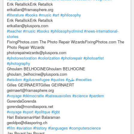
Erik RetallickErik Retallick
erikallan@framasphere.org
#literature
#books
#music
#art
#philosophy
Erik RetallickErik Retallick
erikallan@pluspora.com
#teacher
#music
#books
#philosophyofmind
#news-international-
stories
FixingPhotos.com The Photo Repair WizardsFixingPhotos.com The
Photo Repair Wizards
photorepairwizards@pluspora.com
#photorestoration
#colorization
#photorepair
#photoartist
#photography
Ghoulam BELHOCINEGhoulam BELHOCINE
ghoulam_belhocine@pluspora.com
#wisdom
#gplusreefugee
#quotes
#طبخ
#recettes
Gilles GEIRNAERTGilles GEIRNAERT
geirnaert@framasphere.org
#voyage
#démocratie
#bateauavoiles
#science
#pardem
GorendaGorenda
gorenda@mondiaspora.net
#voyage
#sport
#politque
#lgbt
Hari BalaramanHari Balaraman
geoldpo@diasporing.ch
#film
#aviation
#history
#languages
#computerscience
Jay BryantJay Bryant