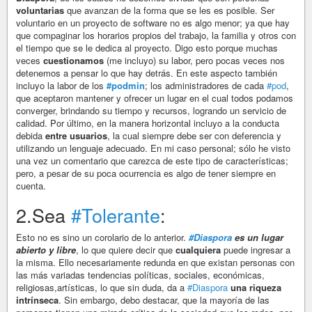
voluntarias
que avanzan de la forma que se les es posible. Ser
voluntario en un proyecto de software no es algo menor; ya que hay
que compaginar los horarios propios del trabajo, la familia y otros con
el tiempo que se le dedica al proyecto. Digo esto porque muchas
veces
cuestionamos
(me incluyo) su labor, pero pocas veces nos
detenemos a pensar lo que hay detrás. En este aspecto también
incluyo la labor de los
#podmin
; los administradores de cada
#pod
,
que aceptaron mantener y ofrecer un lugar en el cual todos podamos
converger, brindando su tiempo y recursos, logrando un servicio de
calidad. Por último, en la manera horizontal incluyo a la conducta
debida
entre usuarios
, la cual siempre debe ser con deferencia y
utilizando un lenguaje adecuado. En mi caso personal; sólo he visto
una vez un comentario que carezca de este tipo de características;
pero, a pesar de su poca ocurrencia es algo de tener siempre en
cuenta.
2.Sea
#Tolerante
:
Esto no es sino un corolario de lo anterior.
#Diaspora
es un lugar
abierto y libre
, lo que quiere decir que
cualquiera
puede ingresar a
la misma. Ello necesariamente redunda en que existan personas con
las más variadas tendencias políticas, sociales, económicas,
religiosas,artísticas, lo que sin duda, da a
#Diaspora
una riqueza
intrínseca
. Sin embargo, debo destacar, que la mayoría de las