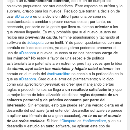
llega a un
funcionamiento diferente
, con el fin de cumplir los
objetivos propuestos por sus creadores. Este aspecto es
crítico
y lo
subrayo,
crítico
para los nuevos. Recalco que tomar la decisión de
usar
#Diaspora
es una decisión
difícil
para una persona no
acostumbrada a cambiar o probar nuevas cosas; por tanto, es
necesario, por parte de la gente que lleva su tiempo
orientar
a los
que vienen llegando. Es muy probable que si el nuevo usuario no
reciba una
bienvenida cálida
, termine abandonando y tachando al
software de
#diaspora
como inútil. Y de paso, quedaríamos con una
carátula de inconsecuentes, ya que ¿cómo podemos promover el
uso de
#Diaspora
a nuevos usuarios si no nos hacemos
cargo de
los mismos
? No estoy a favor de una especie de política
asistencialista o paternalista en extremo; pero hay veces que la idea
de
«tome, aquí están los materiales y hágalo usted mismo»
tan
común en el mundo del
#softwarelibre
no encaja a la perfección en lo
que es
#Diaspora
. Creo que el error del planteamiento; y lo digo
como
una apreciación personal
; es creer que manejando ciertas
reglas o procedimientos se llega a
un resultado satisfactorio
y que
la mejor forma de internalización de dichas reglas
depende de un
esfuerzo personal y de práctica constante por parte del
interesado
. Sin embargo, esto que puede ser una verdad cierta en el
desarrollo del software (a mi entender, desarrollar software se parece
a aplicar una fórmula de una gran ecuación),
no lo es en el mundo
de las redes sociales
. Si bien
#Diaspora
es
#softwarelibre
, y en su
desarrollo y estudio en tanto software, se aplican este tipo de