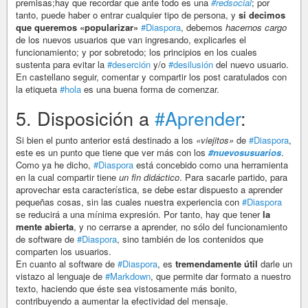
premisas;hay que recordar que ante todo es una
#redsocial
; por
tanto, puede haber o entrar cualquier tipo de persona, y
si decimos
que queremos «popularizar»
#Diaspora
, debemos
hacernos cargo
de los nuevos usuarios que van ingresando, explicarles el
funcionamiento; y por sobretodo; los principios en los cuales
sustenta para evitar la
#deserción
y/o
#desilusión
del nuevo usuario.
En castellano seguir, comentar y compartir los post caratulados con
la etiqueta
#hola
es una buena forma de comenzar.
5. Disposición a
#Aprender
:
Si bien el punto anterior está destinado a los
«viejitos»
de
#Diaspora
,
este es un punto que tiene que ver más con los
#nuevosusuarios
.
Como ya he dicho,
#Diaspora
está concebido como una herramienta
en la cual compartir tiene
un fin didáctico
. Para sacarle partido, para
aprovechar esta característica, se debe estar dispuesto a aprender
pequeñas cosas, sin las cuales nuestra experiencia con
#Diaspora
se reducirá a una mínima expresión. Por tanto, hay que tener
la
mente abierta
, y no cerrarse a aprender, no sólo del funcionamiento
de software de
#Diaspora
, sino también de los contenidos que
comparten los usuarios.
En cuanto al software de
#Diaspora
, es
tremendamente útil
darle un
vistazo al lenguaje de
#Markdown
, que permite dar formato a nuestro
texto, haciendo que éste sea vistosamente más bonito,
contribuyendo a aumentar la efectividad del mensaje.