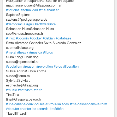
RotSpanier en españolRotSpanier en español
mauthausengusen@diaspora.com.ar
#noticias
#actualidad
#mauthausen
SapiensSapiens
sapiens@pod.geraspora.de
#democracia
#gnu
#softwarelibre
Sebastien HussSebastien Huss
seb@shuss.freeboxos.fr
#linux
#podmin
#docker
#debian
#database
Sixto Alvarado GonzalezSixto Alvarado Gonzalez
czemo@diasp.org
#metal
#heavy
#musica
#libros
Subalt dogSubalt dog
subca@opensocial.at
#socialism
#reason
#revolution
#eros
#liberation
Subca zorroaSubca zorroa
subca@loma.ml
Sylvia JSylvia J
escheche@diasp.org
#music
#activism
#truth
TinaTina
tina@diaspora.psyco.fr
#une-cabane-deux-poules-et-trois-salades
#me-casser-dans-la-forêt
#écouter-chanter-les-renards
#mêêêêh
TlazolliTlazolli