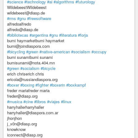
#science
#technology
#ai
#algorithms
#futurology
WildebeestWildebeest
wildebeest@diasp.de
#rms
#gnu
#freesoftware
alfredoalfredo
alfredo@diasp.de
#bibliotecas
#argentina
#gnu
#literatura
#forja
bumi haymarketbumi haymarket
bumi@joindiaspora.com
#bicycling
#green
#native-american
#socialism
#occupy
bumi sunamibumi sunami
bumisunami@nota.404.mn
#green
#socialism
#bicycle
erich chriserich chris
ericola@russiandiaspora.org
#boxer
#boxing
#fighter
#boxerin
#boxkampf
freder mariafreder maria
freder@diasp.org
#musica
#cine
#libros
#viajes
#linux
harryhallerharryhaller
harryhaller@diaspora.com.ar
jhonjhon
j_x0n@diasp.org
knowknow
iconnect@diasp.org