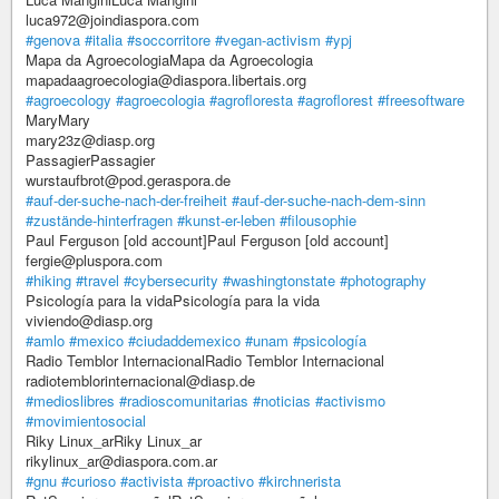
luca972@joindiaspora.com
#genova
#italia
#soccorritore
#vegan-activism
#ypj
Mapa da AgroecologiaMapa da Agroecologia
mapadaagroecologia@diaspora.libertais.org
#agroecology
#agroecologia
#agrofloresta
#agroflorest
#freesoftware
MaryMary
mary23z@diasp.org
PassagierPassagier
wurstaufbrot@pod.geraspora.de
#auf-der-suche-nach-der-freiheit
#auf-der-suche-nach-dem-sinn
#zustände-hinterfragen
#kunst-er-leben
#filousophie
Paul Ferguson [old account]Paul Ferguson [old account]
fergie@pluspora.com
#hiking
#travel
#cybersecurity
#washingtonstate
#photography
Psicología para la vidaPsicología para la vida
viviendo@diasp.org
#amlo
#mexico
#ciudaddemexico
#unam
#psicología
Radio Temblor InternacionalRadio Temblor Internacional
radiotemblorinternacional@diasp.de
#medioslibres
#radioscomunitarias
#noticias
#activismo
#movimientosocial
Riky Linux_arRiky Linux_ar
rikylinux_ar@diaspora.com.ar
#gnu
#curioso
#activista
#proactivo
#kirchnerista