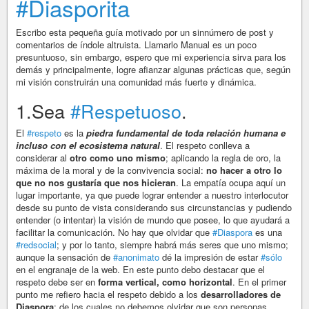
#Diasporita
Escribo esta pequeña guía motivado por un sinnúmero de post y
comentarios de índole altruista. Llamarlo Manual es un poco
presuntuoso, sin embargo, espero que mi experiencia sirva para los
demás y principalmente, logre afianzar algunas prácticas que, según
mi visión construirán una comunidad más fuerte y dinámica.
1.Sea
#Respetuoso
.
El
#respeto
es la
piedra fundamental de toda relación humana e
incluso con el ecosistema natural
. El respeto conlleva a
considerar al
otro como uno mismo
; aplicando la regla de oro, la
máxima de la moral y de la convivencia social:
no hacer a otro lo
que no nos gustaría que nos hicieran
. La empatía ocupa aquí un
lugar importante, ya que puede lograr entender a nuestro interlocutor
desde su punto de vista considerando sus circunstancias y pudiendo
entender (o intentar) la visión de mundo que posee, lo que ayudará a
facilitar la comunicación. No hay que olvidar que
#Diaspora
es una
#redsocial
; y por lo tanto, siempre habrá más seres que uno mismo;
aunque la sensación de
#anonimato
dé la impresión de estar
#sólo
en el engranaje de la web. En este punto debo destacar que el
respeto debe ser en
forma vertical, como horizontal
. En el primer
punto me refiero hacia el respeto debido a los
desarrolladores de
Diaspora
; de los cuales no debemos olvidar que son personas