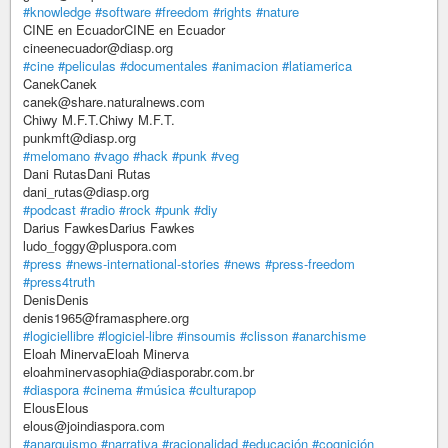
#knowledge
#software
#freedom
#rights
#nature
CINE en EcuadorCINE en Ecuador
cineenecuador@diasp.org
#cine
#peliculas
#documentales
#animacion
#latiamerica
CanekCanek
canek@share.naturalnews.com
Chiwy M.F.T.Chiwy M.F.T.
punkmft@diasp.org
#melomano
#vago
#hack
#punk
#veg
Dani RutasDani Rutas
dani_rutas@diasp.org
#podcast
#radio
#rock
#punk
#diy
Darius FawkesDarius Fawkes
ludo_foggy@pluspora.com
#press
#news-international-stories
#news
#press-freedom
#press4truth
DenisDenis
denis1965@framasphere.org
#logiciellibre
#logiciel-libre
#insoumis
#clisson
#anarchisme
Eloah MinervaEloah Minerva
eloahminervasophia@diasporabr.com.br
#diaspora
#cinema
#música
#culturapop
ElousElous
elous@joindiaspora.com
#anarquismo
#narrativa
#racionalidad
#educación
#cognición