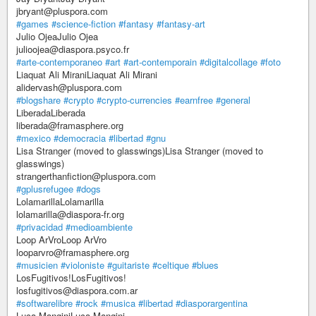
jbryant@pluspora.com
#games
#science-fiction
#fantasy
#fantasy-art
Julio OjeaJulio Ojea
julioojea@diaspora.psyco.fr
#arte-contemporaneo
#art
#art-contemporain
#digitalcollage
#foto
Liaquat Ali MiraniLiaquat Ali Mirani
alidervash@pluspora.com
#blogshare
#crypto
#crypto-currencies
#earnfree
#general
LiberadaLiberada
liberada@framasphere.org
#mexico
#democracia
#libertad
#gnu
Lisa Stranger (moved to glasswings)Lisa Stranger (moved to
glasswings)
strangerthanfiction@pluspora.com
#gplusrefugee
#dogs
LolamarillaLolamarilla
lolamarilla@diaspora-fr.org
#privacidad
#medioambiente
Loop ArVroLoop ArVro
looparvro@framasphere.org
#musicien
#violoniste
#guitariste
#celtique
#blues
LosFugitivos!LosFugitivos!
losfugitivos@diaspora.com.ar
#softwarelibre
#rock
#musica
#libertad
#diasporargentina
Luca ManginiLuca Mangini