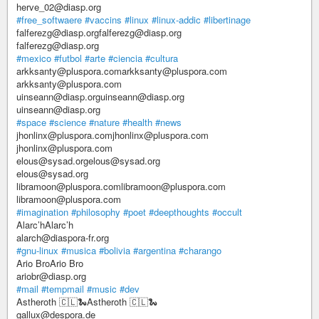
herve_02@diasp.org
#free_softwaere
#vaccins
#linux
#linux-addic
#libertinage
falferezg@diasp.orgfalferezg@diasp.org
falferezg@diasp.org
#mexico
#futbol
#arte
#ciencia
#cultura
arkksanty@pluspora.comarkksanty@pluspora.com
arkksanty@pluspora.com
uinseann@diasp.orguinseann@diasp.org
uinseann@diasp.org
#space
#science
#nature
#health
#news
jhonlinx@pluspora.comjhonlinx@pluspora.com
jhonlinx@pluspora.com
elous@sysad.orgelous@sysad.org
elous@sysad.org
libramoon@pluspora.comlibramoon@pluspora.com
libramoon@pluspora.com
#imagination
#philosophy
#poet
#deepthoughts
#occult
Alarc’hAlarc’h
alarch@diaspora-fr.org
#gnu-linux
#musica
#bolivia
#argentina
#charango
Ario BroArio Bro
ariobr@diasp.org
#mail
#tempmail
#music
#dev
Astheroth 🇨🇱🐍Astheroth 🇨🇱🐍
gallux@despora.de