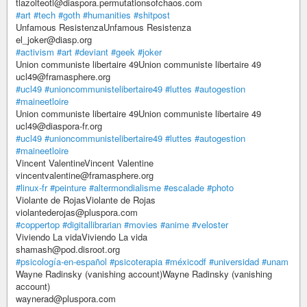
tlazolteotl@diaspora.permutationsofchaos.com
#art
#tech
#goth
#humanities
#shitpost
Unfamous ResistenzaUnfamous Resistenza
el_joker@diasp.org
#activism
#art
#deviant
#geek
#joker
Union communiste libertaire 49Union communiste libertaire 49
ucl49@framasphere.org
#ucl49
#unioncommunistelibertaire49
#luttes
#autogestion
#maineetloire
Union communiste libertaire 49Union communiste libertaire 49
ucl49@diaspora-fr.org
#ucl49
#unioncommunistelibertaire49
#luttes
#autogestion
#maineetloire
Vincent ValentineVincent Valentine
vincentvalentine@framasphere.org
#linux-fr
#peinture
#altermondialisme
#escalade
#photo
Violante de RojasViolante de Rojas
violantederojas@pluspora.com
#coppertop
#digitallibrarian
#movies
#anime
#veloster
Viviendo La vidaViviendo La vida
shamash@pod.disroot.org
#psicología-en-español
#psicoterapia
#méxicodf
#universidad
#unam
Wayne Radinsky (vanishing account)Wayne Radinsky (vanishing
account)
waynerad@pluspora.com