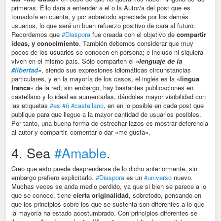
primeras. Ello dará a entender a el o la Autor/a del post que es
tomado/a en cuenta, y por sobretodo apreciada por los demás
usuarios, lo que será un buen refuerzo positivo de cara al futuro.
Recordemos que
#Diaspora
fue creada con el objetivo de
compartir
ideas, y conocimiento
. También debemos considerar que muy
pocos de los usuarios se conocen en persona; e incluso ni siquiera
viven en el mismo país. Sólo comparten el
«lenguaje de la
#libertad
»
, siendo sus expresiones idiomáticas circunstancias
particulares, y en la mayoría de los casos, el inglés es la
«lingua
franca»
de la red; sin embargo, hay bastantes publicaciones en
castellano y lo ideal es aumentarlas, dándoles mayor visibilidad con
las etiquetas
#es
#ñ
#castellano
, en en lo posible en cada post que
publique para que llegue a la mayor cantidad de usuarios posibles.
Por tanto, una buena forma de estrechar lazos es mostrar deferencia
al autor y compartir, comentar o dar «me gusta».
4. Sea
#Amable
.
Creo que esto puede desprenderse de lo dicho anteriormente, sin
embargo prefiero explicitarlo.
#Diaspora
es un
#universo
nuevo.
Muchas veces se anda medio perdido, ya que si bien se parece a lo
que se conoce, tiene
cierta originalidad
, sobretodo, pensando en
que los principios sobre los que se sustenta son diferentes a lo que
la mayoría ha estado acostumbrado. Con principios diferentes se