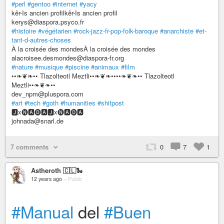
#perl
#gentoo
#internet
#yacy
kêr-Is ancien profilkêr-Is ancien profil
kerys@diaspora.psyco.fr
#histoire
#végétarien
#rock-jazz-fr-pop-folk-baroque
#anarchiste
#et-
tant-d-autres-choses
À la croisée des mondesÀ la croisée des mondes
alacroisee.desmondes@diaspora-fr.org
#nature
#musique
#piscine
#animaux
#film
••❧❦❧•• Tlazolteotl Meztli••❧❦❧••••❧❦❧•• Tlazolteotl
Meztli••❧❦❧••
dev_npm@pluspora.com
#art
#tech
#goth
#humanities
#shitpost
🅹x🅝🅰🅓🅰🅹x🅝🅰🅓🅰
johnada@snarl.de
7 comments
0
7
1
Astheroth 🇨🇱🐍
12 years ago
–
Public
#Manual
del
#Buen