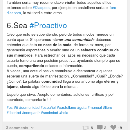
También sería muy recomendable
visitar
todos aquellos sitios
externos sobre
#Diaspora
, por ejemplo en castellano sería el
foro
diaspora
, la wikipedia entre otros.
6.Sea
#Proactivo
Creo que esto se subentiende, pero de todos modos merece un
punto aparte. Si queremos
«tener una comunidad»
debemos
entender que ésta no
nace de la nada
, de forma ex-novo, por
generación espontánea o similar sino de un
esfuerzo continuo de
sus miembros
. Para estrechar los lazos es necesario que cada
usuario tome una una posición proactiva, ayudando siempre que se
pueda,
compartiendo
enlaces o información.
A veces, una actitud pasiva contribuye a desmotivar a quienes
esperan una suerte de manifestación. ¿Comunidad? ¿Cuál? ¿Dónde?
¿Cómo?. La palabra
comunidad
llega a sonar como algo
etéreo y
lejano
, siendo algo tóxico para la misma..
Espero que sirva. Acepto comentarios, adiciones, críticas y por
sobretodo, compártanlo !!!
#es
#ñ
#comunidad
#español
#castellano
#guía
#manual
#libre
#libertad
#compartir
#sociedad
#hola
3 comments
6
3
18