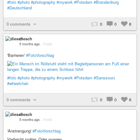
#foto
#photo
#photography
#mywork
#Potsdam
#Brandenburg
#Deutschland
0 comments
0
0
8
diesch
5 months ago
–
Public
'Barrieren'
#FotoVorschlag
#foto
#photo
#photography
#mywork
#Potsdam
#Sanssouci
#wheelchair
0 comments
0
0
6
diesch
5 months ago
–
Public
'Anstrengung'
#FotoVorschlag
Vielleicht später. Oder morgen.