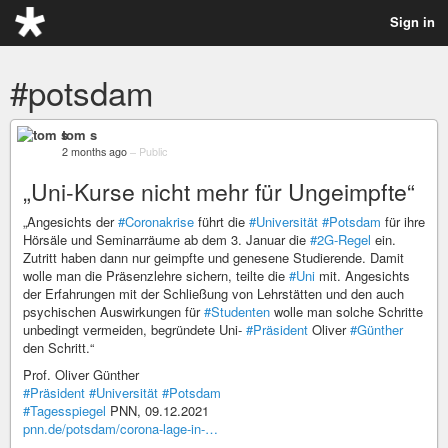
Sign in
#potsdam
tom s
2 months ago
–
Public
„Uni-Kurse nicht mehr für Ungeimpfte“
„Angesichts der
#Coronakrise
führt die
#Universität
#Potsdam
für ihre
Hörsäle und Seminarräume ab dem 3. Januar die
#2G-Regel
ein.
Zutritt haben dann nur geimpfte und genesene Studierende. Damit
wolle man die Präsenzlehre sichern, teilte die
#Uni
mit. Angesichts
der Erfahrungen mit der Schließung von Lehrstätten und den auch
psychischen Auswirkungen für
#Studenten
wolle man solche Schritte
unbedingt vermeiden, begründete Uni-
#Präsident
Oliver
#Günther
den Schritt.“
Prof. Oliver Günther
#Präsident
#Universität
#Potsdam
#Tagesspiegel
PNN, 09.12.2021
pnn.de/potsdam/corona-lage-in-…