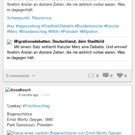
Ibrahim Arslan an düstere Zeiten, die nie wirklich vorbei waren. Was
er dagegenhält.
Schwerpunkt: Rassismus
#taz
#tageszeitung
#Stadtbild-Debatte
#Bundeskanzler
#Kanzler
#Merz
#Brandanschlag
#Mölln
#Potsdam
#Migration
Migrationsdebatten: Deutschland, dein Stadtbild
Mit einem Satz entfacht Kanzler Merz eine Debatte. Und erinnert
Ibrahim Arslan an düstere Zeiten, die nie wirklich vorbei waren. Was
er dagegen hält.
0 comments
0
0
0
diesch
9 months ago
–
Public
'Lowkey'
#FotoVorschlag
Bogenschütze
Ernst Moritz Geyger, 1895
Park Sanssouci, Potsdam