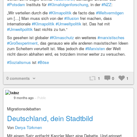
#Potsdam
Instituts für
#Klimafolgenforschung
, in der
#NZZ
:
„Wir verteilen durch die
#Klimapolitik
de facto das
#Weltvermögen
um […] Man muss sich von der
#Illusion
frei machen, dass
internationale
#Klimapolitik
#Umweltpolitik
ist. Das hat mit
#Umweltpolitik
fast nichts zu tun.“
So gesehen ist globaler
#Klimaschutz
ein weiteres
#marxistisches
#Großexperiment
, das genauso wie alle anderen maxistischen Ideen
zum Scheitern verurteilt ist. Was jedoch die
#Marxisten
der Welt
nicht davon abhalten wird, es trotzdem immer weiter zu versuchen.
#Sozialismus
ist
#Böse
0 comments
1
0
1
taz
9 months ago
–
Public
Migrationsdebatten
Deutschland, dein Stadtbild
Von
Derya Türkmen
Mit einem Satz entfacht Kanzler Merz eine Debatte. Und erinnert