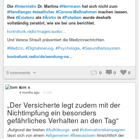
Die
#Internistin
Dr. Martina
#Herrmann
hat sich nicht zum
#Handlanger
#staatlicher
#Corona-Maßnahmen
machen lassen.
Ihre
#Existenz
als
#Ärztin
in
#Potsdam
wurde deshalb
vollständig zerstört, wie sie bei uns berichtet.
kontrafunk.radio/images/audio/…
Und Verena Strauß präsentiert die Medizinnachrichten.
#Medizin
,
#Digitalisierung
,
#Psychologie
,
#Gesundheitssystem
kontrafunk.radio/de/sendung-na…
0 comments
0
0
0
tom s
4 months ago
–
Public
„Der Versicherte legt zudem mit der
Nichtimpfung ein besonders
gefährliches Verhalten an den Tag“
„Aufgrund der breiten
#Aufklärungs-
und
#Informationskampagnen
lässt sich von einem
#allgemeinen
#Bewusstsein
hinsichtlich der