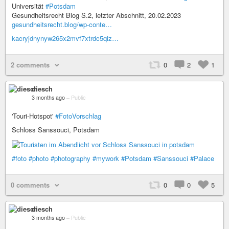
Universität
#Potsdam
Gesundheitsrecht Blog S.2, letzter Abschnitt, 20.02.2023
gesundheitsrecht.blog/wp-conte…
kacryjdnynyw265x2mvf7xtrdc5qiz…
2 comments
0
2
1
diesch
3 months ago
–
Public
'Touri-Hotspot'
#FotoVorschlag
Schloss Sanssouci, Potsdam
#foto
#photo
#photography
#mywork
#Potsdam
#Sanssouci
#Palace
0 comments
0
0
5
diesch
3 months ago
–
Public