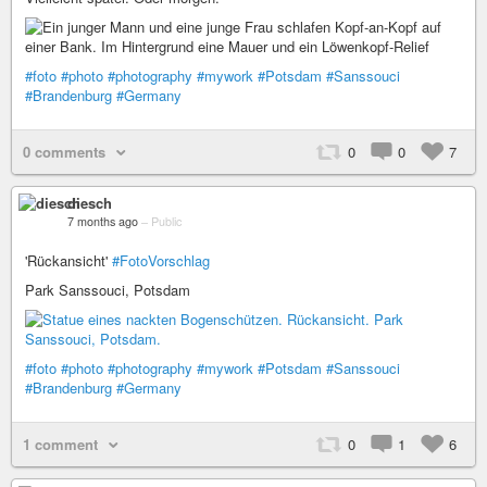
#foto
#photo
#photography
#mywork
#Potsdam
#Sanssouci
#Brandenburg
#Germany
0 comments
0
0
7
diesch
7 months ago
–
Public
'Rückansicht'
#FotoVorschlag
Park Sanssouci, Potsdam
#foto
#photo
#photography
#mywork
#Potsdam
#Sanssouci
#Brandenburg
#Germany
1 comment
0
1
6