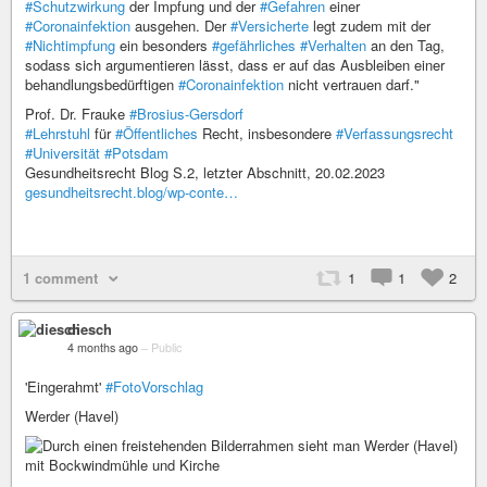
#Schutzwirkung
der Impfung und der
#Gefahren
einer
#Coronainfektion
ausgehen. Der
#Versicherte
legt zudem mit der
#Nichtimpfung
ein besonders
#gefährliches
#Verhalten
an den Tag,
sodass sich argumentieren lässt, dass er auf das Ausbleiben einer
behandlungsbedürftigen
#Coronainfektion
nicht vertrauen darf."
Prof. Dr. Frauke
#Brosius-Gersdorf
#Lehrstuhl
für
#Öffentliches
Recht, insbesondere
#Verfassungsrecht
#Universität
#Potsdam
Gesundheitsrecht Blog S.2, letzter Abschnitt, 20.02.2023
gesundheitsrecht.blog/wp-conte…
1 comment
1
1
2
diesch
4 months ago
–
Public
'Eingerahmt'
#FotoVorschlag
Werder (Havel)