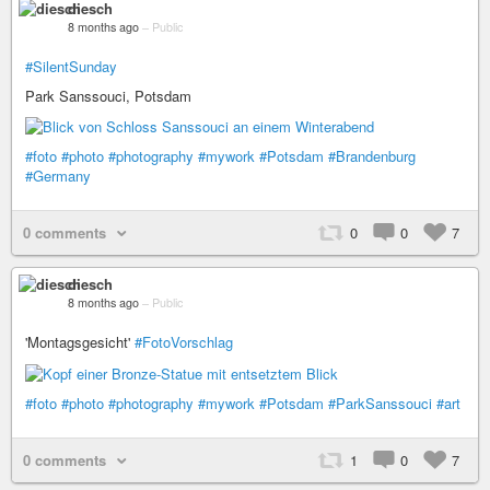
diesch
8 months ago
–
Public
#SilentSunday
Park Sanssouci, Potsdam
#foto
#photo
#photography
#mywork
#Potsdam
#Brandenburg
#Germany
0 comments
0
0
7
diesch
8 months ago
–
Public
'Montagsgesicht'
#FotoVorschlag
#foto
#photo
#photography
#mywork
#Potsdam
#ParkSanssouci
#art
0 comments
1
0
7