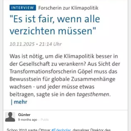
Günter
9 months ago
–
Public
Schon 2010 sagte Ottmar
#Edenhofer
, damaliger Direktor des