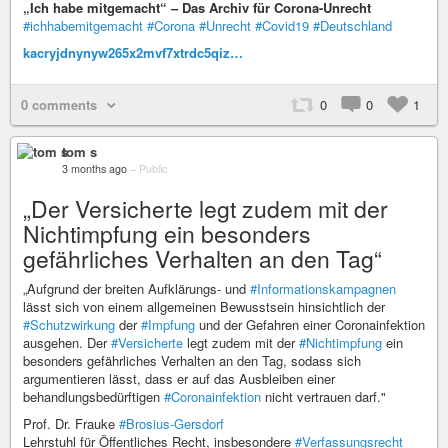
„Ich habe mitgemacht“ – Das Archiv für Corona-Unrecht
#ichhabemitgemacht
#Corona
#Unrecht
#Covid19
#Deutschland
kacryjdnynyw265x2mvf7xtrdc5qiz…
0 comments
0
0
1
tom s
3 months ago
–
Public
„Der Versicherte legt zudem mit der
Nichtimpfung ein besonders
gefährliches Verhalten an den Tag“
„Aufgrund der breiten Aufklärungs- und
#Informationskampagnen
lässt sich von einem allgemeinen Bewusstsein hinsichtlich der
#Schutzwirkung
der
#Impfung
und der Gefahren einer Coronainfektion
ausgehen. Der
#Versicherte
legt zudem mit der
#Nichtimpfung
ein
besonders gefährliches Verhalten an den Tag, sodass sich
argumentieren lässt, dass er auf das Ausbleiben einer
behandlungsbedürftigen
#Coronainfektion
nicht vertrauen darf."
Prof. Dr. Frauke
#Brosius-Gersdorf
Lehrstuhl für Öffentliches Recht, insbesondere
#Verfassungsrecht