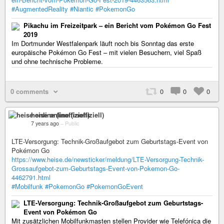
#AugmentedReality
#Niantic
#PokemonGo
Pikachu im Freizeitpark – ein Bericht vom Pokémon Go Fest
2019
Im Dortmunder Westfalenpark läuft noch bis Sonntag das erste
europäische Pokémon Go Fest – mit vielen Besuchern, viel Spaß
und ohne technische Probleme.
0 comments
0
0
0
heise online (inoffiziell)
7 years ago
–
Public
LTE-Versorgung: Technik-Großaufgebot zum Geburtstags-Event von
Pokémon Go
https://www.heise.de/newsticker/meldung/LTE-Versorgung-Technik-
Grossaufgebot-zum-Geburtstags-Event-von-Pokemon-Go-
4462791.html
#Mobilfunk
#PokemonGo
#PokemonGoEvent
LTE-Versorgung: Technik-Großaufgebot zum Geburtstags-
Event von Pokémon Go
Mit zusätzlichen Mobilfunkmasten stellen Provider wie Telefónica die