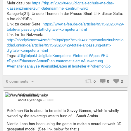
Mehr dazu bei
https://tkp.at/2026/04/23/digitale-schule-wie-das-
klassenzimmer-zum-datensammel-zentrum-wird/
Kategorie[21]: Unsere Themen in der Presse Short-Link dieser Seite:
a-fsa.de/d/3Po
Link zu dieser Seite:
https://www.a-fsa.de/de/articles/9515-20260429-
totale-anpassung-statt-digitaler-kompetenz.html
Link im Tor-Netzwerk:
http://a6pdp5vmmw4zm5tifrc3qo2pyz7mvnk4zzimpesnckvzinubzmio
ddad.onion/de/articles/9515-20260429-totale-anpassung-statt-
digitaler-kompetenz.html
Tags:
#Digitalpakt
#digitaleKompetenz
#Internet
#Apps
#EU
#DigitalEducationActionPlan
#automatisiert
#Auswertung
#Verhaltensanalyse
#sensibleDaten
#Hersteller
#PokemonGo
0 comments
0
0
2
Wayne Radinsky
about a year ago
–
Public
Pokémon Go is about to be sold to Savvy Games, which is wholly
owned by the sovereign wealth fund of... Saudi Arabia.
Niantic Labs has been using the game to make a neural network 3D
geospatial model. (See link below for that.)