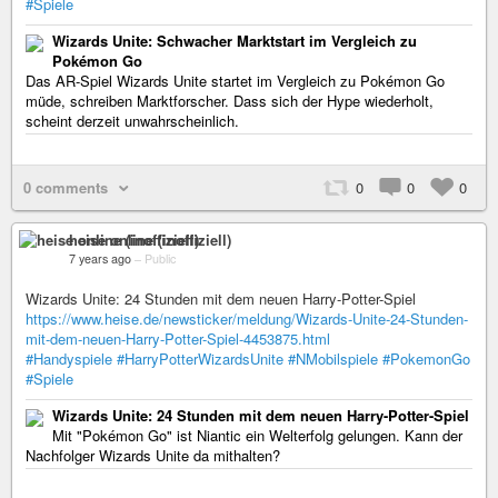
#Spiele
Wizards Unite: Schwacher Marktstart im Vergleich zu
Pokémon Go
Das AR-Spiel Wizards Unite startet im Vergleich zu Pokémon Go
müde, schreiben Marktforscher. Dass sich der Hype wiederholt,
scheint derzeit unwahrscheinlich.
0 comments
0
0
0
heise online (inoffiziell)
7 years ago
–
Public
Wizards Unite: 24 Stunden mit dem neuen Harry-Potter-Spiel
https://www.heise.de/newsticker/meldung/Wizards-Unite-24-Stunden-
mit-dem-neuen-Harry-Potter-Spiel-4453875.html
#Handyspiele
#HarryPotterWizardsUnite
#NMobilspiele
#PokemonGo
#Spiele
Wizards Unite: 24 Stunden mit dem neuen Harry-Potter-Spiel
Mit "Pokémon Go" ist Niantic ein Welterfolg gelungen. Kann der
Nachfolger Wizards Unite da mithalten?