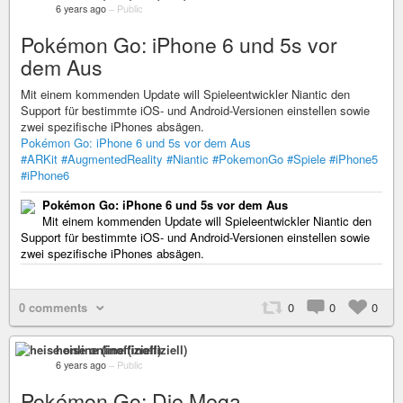
6 years ago
–
Public
Pokémon Go: iPhone 6 und 5s vor
dem Aus
Mit einem kommenden Update will Spieleentwickler Niantic den
Support für bestimmte iOS- und Android-Versionen einstellen sowie
zwei spezifische iPhones absägen.
Pokémon Go: iPhone 6 und 5s vor dem Aus
#ARKit
#AugmentedReality
#Niantic
#PokemonGo
#Spiele
#iPhone5
#iPhone6
Pokémon Go: iPhone 6 und 5s vor dem Aus
Mit einem kommenden Update will Spieleentwickler Niantic den
Support für bestimmte iOS- und Android-Versionen einstellen sowie
zwei spezifische iPhones absägen.
0 comments
0
0
0
heise online (inoffiziell)
6 years ago
–
Public
Pokémon Go: Die Mega-