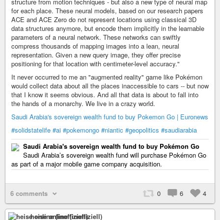
structure from motion techniques - but also a new type of neural map
for each place. These neural models, based on our research papers
ACE and ACE Zero do not represent locations using classical 3D
data structures anymore, but encode them implicitly in the learnable
parameters of a neural network. These networks can swiftly
compress thousands of mapping images into a lean, neural
representation. Given a new query image, they offer precise
positioning for that location with centimeter-level accuracy."
It never occurred to me an "augmented reality" game like Pokémon
would collect data about all the places inaccessible to cars -- but now
that I know it seems obvious. And all that data is about to fall into
the hands of a monarchy. We live in a crazy world.
Saudi Arabia's sovereign wealth fund to buy Pokemon Go | Euronews
#solidstatelife
#ai
#pokemongo
#niantic
#geopolitics
#saudiarabia
Saudi Arabia's sovereign wealth fund to buy Pokémon Go
Saudi Arabia’s sovereign wealth fund will purchase Pokémon Go
as part of a major mobile game company acquisition.
6 comments
0
6
4
heise online (inoffiziell)