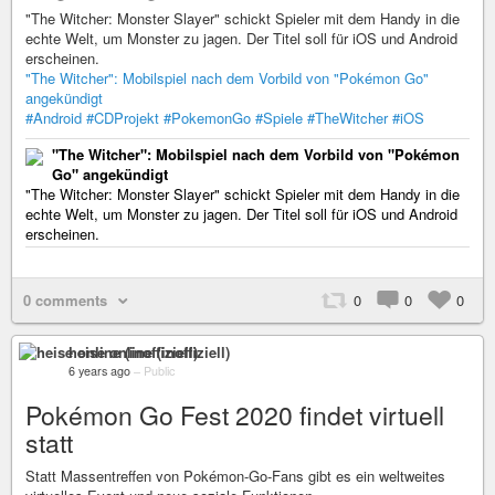
"The Witcher: Monster Slayer" schickt Spieler mit dem Handy in die
echte Welt, um Monster zu jagen. Der Titel soll für iOS und Android
erscheinen.
"The Witcher": Mobilspiel nach dem Vorbild von "Pokémon Go"
angekündigt
#Android
#CDProjekt
#PokemonGo
#Spiele
#TheWitcher
#iOS
"The Witcher": Mobilspiel nach dem Vorbild von "Pokémon
Go" angekündigt
"The Witcher: Monster Slayer" schickt Spieler mit dem Handy in die
echte Welt, um Monster zu jagen. Der Titel soll für iOS und Android
erscheinen.
0 comments
0
0
0
heise online (inoffiziell)
6 years ago
–
Public
Pokémon Go Fest 2020 findet virtuell
statt
Statt Massentreffen von Pokémon-Go-Fans gibt es ein weltweites