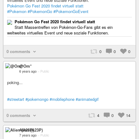
virtuelles Event und neue soziale Funktionen.
Pokémon Go Fest 2020 findet virtuell statt
#Pokemon
#PokemonGo
#PokemonGoEvent
Pokémon Go Fest 2020 findet virtuell statt
Statt Massentreffen von Pokémon-Go-Fans gibt es ein
weltweites virtuelles Event und neue soziale Funktionen.
0 comments
0
0
0
@Om*
6 years ago
–
Public
poking...
#streetart
#pokemongo
#mobilephone
#animatedgif
0 comments
4
0
14
Alien (A23P)
7 years ago
–
Public