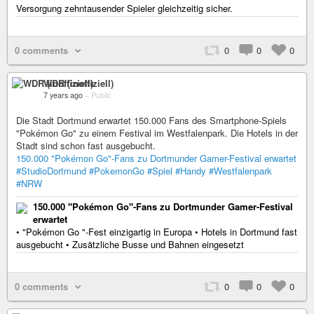
Versorgung zehntausender Spieler gleichzeitig sicher.
0 comments
0
0
0
WDR (inoffiziell)
7 years ago
–
Public
Die Stadt Dortmund erwartet 150.000 Fans des Smartphone-Spiels
"Pokémon Go" zu einem Festival im Westfalenpark. Die Hotels in der
Stadt sind schon fast ausgebucht.
150.000 "Pokémon Go"-Fans zu Dortmunder Gamer-Festival erwartet
#StudioDortmund
#PokemonGo
#Spiel
#Handy
#Westfalenpark
#NRW
150.000 "Pokémon Go"-Fans zu Dortmunder Gamer-Festival
erwartet
• "Pokémon Go "-Fest einzigartig in Europa • Hotels in Dortmund fast
ausgebucht • Zusätzliche Busse und Bahnen eingesetzt
0 comments
0
0
0