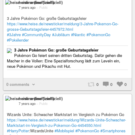
heise online (inoffiziell)
7 years ago
–
Public
3 Jahre Pokémon Go: große Geburtstagsfeier
https://www.heise.de/newsticker/meldung/3-Jahre-Pokemon-Go-
grosse-Geburtstagsfeier-4457972.html
#3Jahre
#CommunityDay
#Jubiläum
#Niantic
#PokemonGo
#Pokélender
3 Jahre Pokémon Go: große Geburtstagsfeier
Pokémon Go feiert seinen dritten Geburtstag. Dafür gehen die
Macher in die Vollen: Eine Spezialforschung lädt zum Leveln ein,
neue Pokémon und Pikachu mit Hut.
0 comments
0
0
0
heise online (inoffiziell)
7 years ago
–
Public
Wizards Unite: Schwacher Marktstart im Vergleich zu Pokémon Go
https://www.heise.de/newsticker/meldung/Wizards-Unite-Schwacher-
Marktstart-im-Vergleich-zu-Pokemon-Go-4454550.html
#HarryPotter
:WizardsUnite
#Mobilspiel
#PokemonGo
#Smartphones