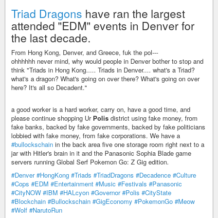
Triad Dragons
have ran the largest
attended "EDM" events in Denver for
the last decade.
From Hong Kong, Denver, and Greece, fuk the pol---
ohhhhhh never mind, why would people in Denver bother to stop and
think "Triads in Hong Kong..... Triads in Denver.... what's a Triad?
what's a dragon? What's going on over there? What's going on over
here? It's all so Decadent."
a good worker is a hard worker, carry on, have a good time, and
please continue shopping Ur
Polis
district using fake money, from
fake banks, backed by fake governments, backed by fake politicians
lobbied with fake money, from fake corporations. We have a
#bullockschain
in the back area five one storage room right next to a
jar with Hitler's brain in it and the Panasonic Sophia Blade game
servers running Global Serf Pokemon Go: Z Gig edition.
#Denver
#HongKong
#Triads
#TriadDragons
#Decadence
#Culture
#Cops
#EDM
#Entertainment
#Music
#Festivals
#Panasonic
#CityNOW
#IBM
#HALcyon
#Governor
#Polis
#CityState
#Blockchain
#Bullockschain
#GigEconomy
#PokemonGo
#Meow
#Wolf
#NarutoRun