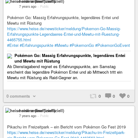
heise online (inoffiziell)
7 years ago
–
Public
Pokémon Go: Massig Erfahrungspunkte, legendäres Entei und
Mewtu mit Rüstung
https://www.heise.de/newsticker/meldung/Pokemon-Go-Massig-
Erfahrungspunkte-Legendaeres-Entei-und-Mewtu-mit-Ruestung-
4465755.html
#Entei
#Erfahrungspunkte
#Mewtu
#PokemonGo
#PokemonGoEvent
Pokémon Go: Massig Erfahrungspunkte, legendäres Entei
und Mewtu mit Rüstung
Ab Dienstagabend regnet es Erfahrungspunkte, am Samstag
erscheint das legendäre Pokémon Entei und ab Mittwoch tritt ein
Mewtu mit Rüstung als Raid-Gegner an.
0 comments
0
0
0
heise online (inoffiziell)
7 years ago
–
Public
Pikachu im Freizeitpark – ein Bericht vom Pokémon Go Fest 2019
https://www.heise.de/newsticker/meldung/Pikachu-im-Freizeitpark-
ein-Bericht-vom-Pokemon-Go-Fest-2019-4463563.html