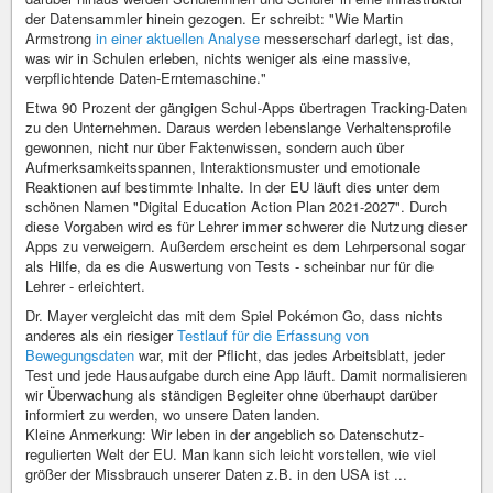
der Datensammler hinein gezogen. Er schreibt: "Wie Martin
Armstrong
in einer aktuellen Analyse
messerscharf darlegt, ist das,
was wir in Schulen erleben, nichts weniger als eine massive,
verpflichtende Daten-Erntemaschine."
Etwa 90 Prozent der gängigen Schul-Apps übertragen Tracking-Daten
zu den Unternehmen. Daraus werden lebenslange Verhaltensprofile
gewonnen, nicht nur über Faktenwissen, sondern auch über
Aufmerksamkeitsspannen, Interaktionsmuster und emotionale
Reaktionen auf bestimmte Inhalte. In der EU läuft dies unter dem
schönen Namen "Digital Education Action Plan 2021-2027". Durch
diese Vorgaben wird es für Lehrer immer schwerer die Nutzung dieser
Apps zu verweigern. Außerdem erscheint es dem Lehrpersonal sogar
als Hilfe, da es die Auswertung von Tests - scheinbar nur für die
Lehrer - erleichtert.
Dr. Mayer vergleicht das mit dem Spiel Pokémon Go, dass nichts
anderes als ein riesiger
Testlauf für die Erfassung von
Bewegungsdaten
war, mit der Pflicht, das jedes Arbeitsblatt, jeder
Test und jede Hausaufgabe durch eine App läuft. Damit normalisieren
wir Überwachung als ständigen Begleiter ohne überhaupt darüber
informiert zu werden, wo unsere Daten landen.
Kleine Anmerkung: Wir leben in der angeblich so Datenschutz-
regulierten Welt der EU. Man kann sich leicht vorstellen, wie viel
größer der Missbrauch unserer Daten z.B. in den USA ist ...