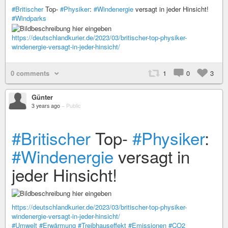
#Britischer
Top-
#Physiker
:
#Windenergie
versagt in jeder Hinsicht!
#Windparks
https://deutschlandkurier.de/2023/03/britischer-top-physiker-
windenergie-versagt-in-jeder-hinsicht/
0 comments
1
0
3
Günter
3 years ago
–
Public
#Britischer
Top-
#Physiker
:
#Windenergie
versagt in
jeder Hinsicht!
https://deutschlandkurier.de/2023/03/britischer-top-physiker-
windenergie-versagt-in-jeder-hinsicht/
#Umwelt
#Erwärmung
#Treibhauseffekt
#Emissionen
#CO2