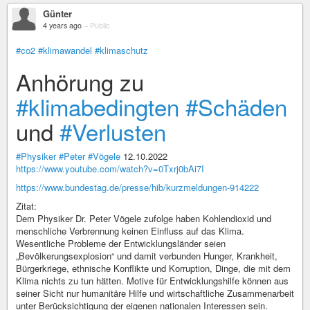
Günter
4 years ago
–
Public
#co2
#klimawandel
#klimaschutz
Anhörung zu
#klimabedingten
#Schäden
und
#Verlusten
#Physiker
#Peter
#Vögele
12.10.2022
https://www.youtube.com/watch?v=0Txrj0bAi7I
https://www.bundestag.de/presse/hib/kurzmeldungen-914222
Zitat:
Dem Physiker Dr. Peter Vögele zufolge haben Kohlendioxid und
menschliche Verbrennung keinen Einfluss auf das Klima.
Wesentliche Probleme der Entwicklungsländer seien
„Bevölkerungsexplosion“ und damit verbunden Hunger, Krankheit,
Bürgerkriege, ethnische Konflikte und Korruption, Dinge, die mit dem
Klima nichts zu tun hätten. Motive für Entwicklungshilfe können aus
seiner Sicht nur humanitäre Hilfe und wirtschaftliche Zusammenarbeit
unter Berücksichtigung der eigenen nationalen Interessen sein.