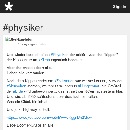
Sign in
#physiker
Skeletor
18 days ago
–
Public
Und wieder lese ich einen
#Physiker
, der erklärt, was das "kippen"
der Kipppunkte im
#Klima
eigentlich bedeutet.
Aber das wissen doch alle.
Haben alle verstanden.
Nach dem Kippen endet die
#Zivilisation
wie wir sie kennen, 50% der
#Menschen
sterben, weitere 25% leben in
#Hungersnot
, ein Großteil
der
#Erde
wird unbewohnbar... das ist seit den 80'ern spätestens klar.
Und wird ab 2050 spätestens sehr drastisch eintreffen.
Was ein Glück bin ich alt.
Und jetzt Highway to Hell:
https://www.youtube.com/watch?v=qKggnBh2Mdw
Liebe Doomer-Grüße an alle.