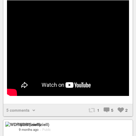
5 comments
1
5
2
WDR (inoffiziell)
9 months ago
–
Public