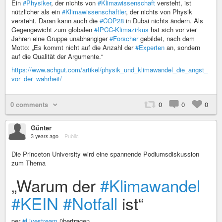
Ein
#Physiker
, der nichts von
#Klimawissenschaft
versteht, ist
nützlicher als ein
#Klimawissenschaftler
, der nichts von Physik
versteht. Daran kann auch die
#COP28
in Dubai nichts ändern. Als
Gegengewicht zum globalen
#IPCC-Klimazirkus
hat sich vor vier
Jahren eine Gruppe unabhängiger
#Forscher
gebildet, nach dem
Motto: „Es kommt nicht auf die Anzahl der
#Experten
an, sondern
auf die Qualität der Argumente.“
https://www.achgut.com/artikel/physik_und_klimawandel_die_angst_
vor_der_wahrheit/
0 comments
0
0
0
Günter
3 years ago
–
Public
Die Princeton University wird eine spannende Podiumsdiskussion
zum Thema
„Warum der
#Klimawandel
#KEIN
#Notfall
ist“
per
#Livestream
übertragen.