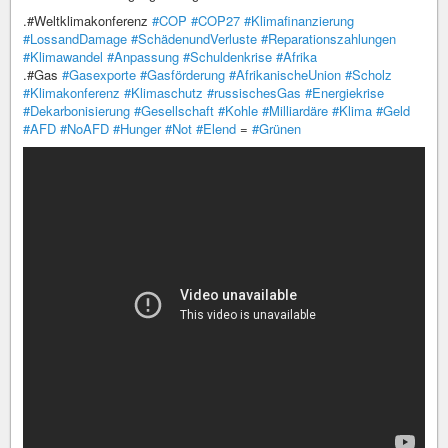
.#Weltklimakonferenz
#COP
#COP27
#Klimafinanzierung
#LossandDamage
#SchädenundVerluste
#Reparationszahlungen
#Klimawandel
#Anpassung
#Schuldenkrise
#Afrika
.#Gas
#Gasexporte
#Gasförderung
#AfrikanischeUnion
#Scholz
#Klimakonferenz
#Klimaschutz
#russischesGas
#Energiekrise
#Dekarbonisierung
#Gesellschaft
#Kohle
#Milliardäre
#Klima
#Geld
#AFD
#NoAFD
#Hunger
#Not
#Elend
=
#Grünen