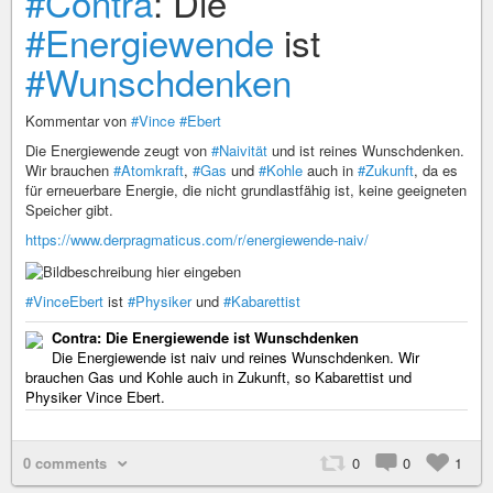
#Contra
: Die
#Energiewende
ist
#Wunschdenken
Kommentar von
#Vince
#Ebert
Die Energiewende zeugt von
#Naivität
und ist reines Wunschdenken.
Wir brauchen
#Atomkraft
,
#Gas
und
#Kohle
auch in
#Zukunft
, da es
für erneuerbare Energie, die nicht grundlastfähig ist, keine geeigneten
Speicher gibt.
https://www.derpragmaticus.com/r/energiewende-naiv/
#VinceEbert
ist
#Physiker
und
#Kabarettist
Contra: Die Energiewende ist Wunschdenken
Die Energiewende ist naiv und reines Wunschdenken. Wir
brauchen Gas und Kohle auch in Zukunft, so Kabarettist und
Physiker Vince Ebert.
0 comments
0
0
1