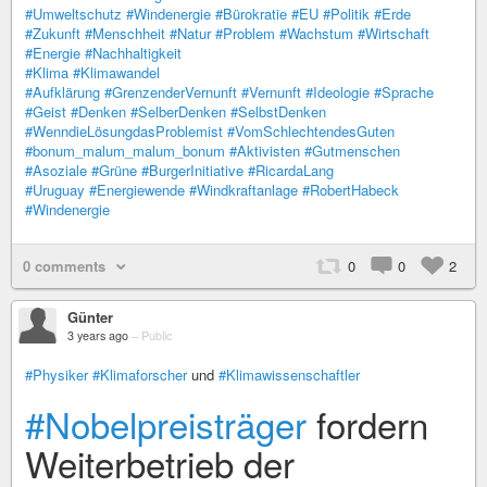
#Umweltschutz
#Windenergie
#Bürokratie
#EU
#Politik
#Erde
#Zukunft
#Menschheit
#Natur
#Problem
#Wachstum
#Wirtschaft
#Energie
#Nachhaltigkeit
#Klima
#Klimawandel
#Aufklärung
#GrenzenderVernunft
#Vernunft
#Ideologie
#Sprache
#Geist
#Denken
#SelberDenken
#SelbstDenken
#WenndieLösungdasProblemist
#VomSchlechtendesGuten
#bonum_malum_malum_bonum
#Aktivisten
#Gutmenschen
#Asoziale
#Grüne
#BurgerInitiative
#RicardaLang
#Uruguay
#Energiewende
#Windkraftanlage
#RobertHabeck
#Windenergie
0 comments
0
0
2
Günter
3 years ago
–
Public
#Physiker
#Klimaforscher
und
#Klimawissenschaftler
#Nobelpreisträger
fordern
Weiterbetrieb der