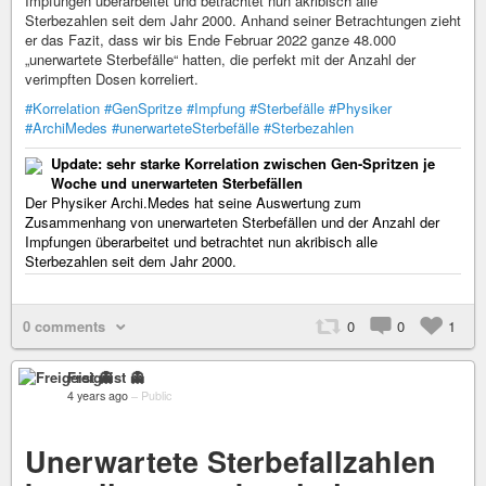
Impfungen überarbeitet und betrachtet nun akribisch alle
Sterbezahlen seit dem Jahr 2000. Anhand seiner Betrachtungen zieht
er das Fazit, dass wir bis Ende Februar 2022 ganze 48.000
„unerwartete Sterbefälle“ hatten, die perfekt mit der Anzahl der
verimpften Dosen korreliert.
#Korrelation
#GenSpritze
#Impfung
#Sterbefälle
#Physiker
#ArchiMedes
#unerwarteteSterbefälle
#Sterbezahlen
Update: sehr starke Korrelation zwischen Gen-Spritzen je
Woche und unerwarteten Sterbefällen
Der Physiker Archi.Medes hat seine Auswertung zum
Zusammenhang von unerwarteten Sterbefällen und der Anzahl der
Impfungen überarbeitet und betrachtet nun akribisch alle
Sterbezahlen seit dem Jahr 2000.
0 comments
0
0
1
Freigeist 👻
4 years ago
–
Public
Unerwartete Sterbefallzahlen