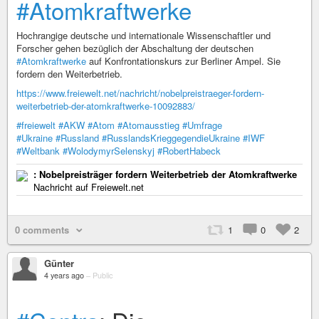
#Atomkraftwerke
Hochrangige deutsche und internationale Wissenschaftler und
Forscher gehen bezüglich der Abschaltung der deutschen
#Atomkraftwerke
auf Konfrontationskurs zur Berliner Ampel. Sie
fordern den Weiterbetrieb.
https://www.freiewelt.net/nachricht/nobelpreistraeger-fordern-
weiterbetrieb-der-atomkraftwerke-10092883/
#freiewelt
#AKW
#Atom
#Atomausstieg
#Umfrage
#Ukraine
#Russland
#RusslandsKrieggegendieUkraine
#IWF
#Weltbank
#WolodymyrSelenskyj
#RobertHabeck
: Nobelpreisträger fordern Weiterbetrieb der Atomkraftwerke
Nachricht auf Freiewelt.net
0 comments
1
0
2
Günter
4 years ago
–
Public