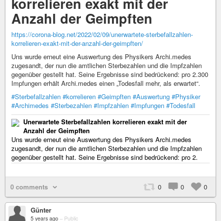
korrelieren exakt mit der
Anzahl der Geimpften
https://corona-blog.net/2022/02/09/unerwartete-sterbefallzahlen-
korrelieren-exakt-mit-der-anzahl-der-geimpften/
Uns wurde erneut eine Auswertung des Physikers Archi.medes
zugesandt, der nun die amtlichen Sterbezahlen und die Impfzahlen
gegenüber gestellt hat. Seine Ergebnisse sind bedrückend: pro 2.300
Impfungen erhält Archi.medes einen „Todesfall mehr, als erwartet“.
#Sterbefallzahlen
#korrelieren
#Geimpften
#Auswertung
#Physiker
#Archimedes
#Sterbezahlen
#Impfzahlen
#Impfungen
#Todesfall
Unerwartete Sterbefallzahlen korrelieren exakt mit der
Anzahl der Geimpften
Uns wurde erneut eine Auswertung des Physikers Archi.medes
zugesandt, der nun die amtlichen Sterbezahlen und die Impfzahlen
gegenüber gestellt hat. Seine Ergebnisse sind bedrückend: pro 2.
0 comments
0
0
0
Günter
5 years ago
–
Public