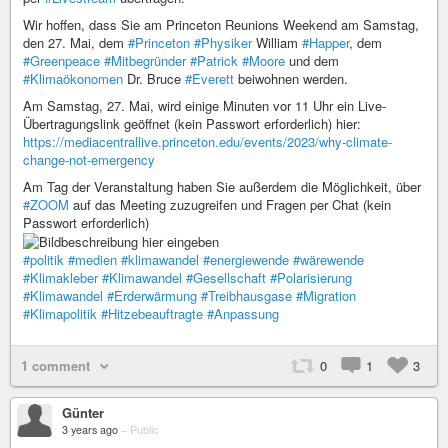
Wir hoffen, dass Sie am Princeton Reunions Weekend am Samstag,
den 27. Mai, dem
#Princeton
#Physiker
William
#Happer
, dem
#Greenpeace
#Mitbegründer
#Patrick
#Moore
und dem
#Klimaökonomen
Dr. Bruce
#Everett
beiwohnen werden.
Am Samstag, 27. Mai, wird einige Minuten vor 11 Uhr ein Live-
Übertragungslink geöffnet (kein Passwort erforderlich) hier:
https://mediacentrallive.princeton.edu/events/2023/why-climate-
change-not-emergency
Am Tag der Veranstaltung haben Sie außerdem die Möglichkeit, über
#ZOOM
auf das Meeting zuzugreifen und Fragen per Chat (kein
Passwort erforderlich)
#politik
#medien
#klimawandel
#energiewende
#wärewende
#Klimakleber
#Klimawandel
#Gesellschaft
#Polarisierung
#Klimawandel
#Erderwärmung
#Treibhausgase
#Migration
#Klimapolitik
#Hitzebeauftragte
#Anpassung
1 comment
0
1
3
Günter
3 years ago
–
Public