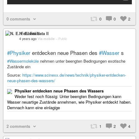
0 comments
0
0
2
N. E. Felibata II
4 years ago
Via mobile
–
Public
#Physiker
entdecken neue Phasen des
#Wasser
s
#Wassermoleküle
nehmen unter beengten Bedingungen exotische
Zustände ein
Source:
https://www.scinexx.de/news/technik/physiker-entdecken-
neue-phasen-des-wassers/
Physiker entdecken neue Phasen des Wassers
Weder fest noch flüssig: Unter beengten Bedingungen kann
Wasser neuartige Zustände annehmen, wie Physiker entdeckt haben.
Demnach kann eine einlagige
2 comments
1
2
4