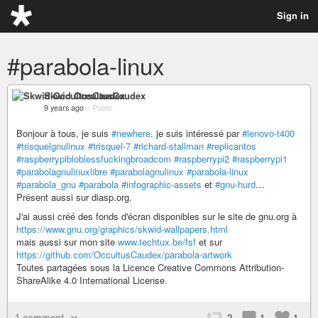
Sign in
#parabola-linux
Skwid OccultusCaudex
9 years ago
–
Public
Bonjour à tous, je suis
#newhere
. je suis intéressé par
#lenovo-t400
#trisquelgnulinux
#trisquel-7
#richard-stallman
#replicantos
#raspberrypibloblessfuckingbroadcom
#raspberrypi2
#raspberrypi1
#parabolagnulinuxlibre
#parabolagnulinux
#parabola-linux
#parabola_gnu
#parabola
#infographic-assets
et
#gnu-hurd
…
Présent aussi sur diasp.org.
J'ai aussi créé des fonds d'écran disponibles sur le site de gnu.org à
https://www.gnu.org/graphics/skwid-wallpapers.html
mais aussi sur mon site
www.techtux.be/fsf
et sur
https://github.com/OccultusCaudex/parabola-artwork
Toutes partagées sous la Licence Creative Commons Attribution-
ShareAlike 4.0 International License.
1 comment
2
1
1