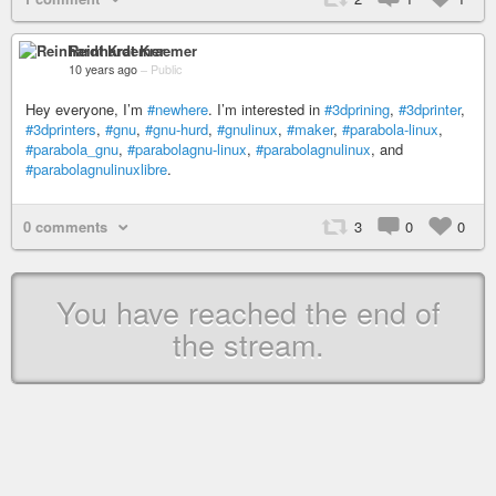
Reinhardt Kraemer
10 years ago
–
Public
Hey everyone, I’m
#newhere
. I’m interested in
#3dprining
,
#3dprinter
,
#3dprinters
,
#gnu
,
#gnu-hurd
,
#gnulinux
,
#maker
,
#parabola-linux
,
#parabola_gnu
,
#parabolagnu-linux
,
#parabolagnulinux
, and
#parabolagnulinuxlibre
.
0 comments
3
0
0
You have reached the end of
the stream.