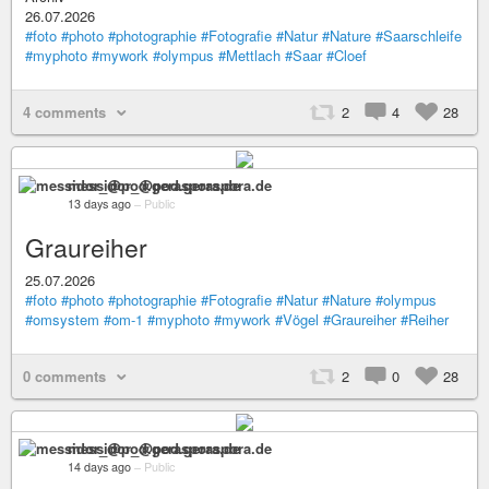
26.07.2026
#foto
#photo
#photographie
#Fotografie
#Natur
#Nature
#Saarschleife
#myphoto
#mywork
#olympus
#Mettlach
#Saar
#Cloef
4 comments
2
4
28
messidor_@pod.geraspora.de
13 days ago
–
Public
Graureiher
25.07.2026
#foto
#photo
#photographie
#Fotografie
#Natur
#Nature
#olympus
#omsystem
#om-1
#myphoto
#mywork
#Vögel
#Graureiher
#Reiher
0 comments
2
0
28
messidor_@pod.geraspora.de
14 days ago
–
Public