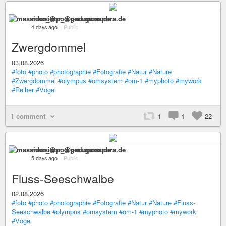
messidor_@pod.geraspora.de
4 days ago
–
Public
Zwergdommel
03.08.2026
#foto
#photo
#photographie
#Fotografie
#Natur
#Nature
#Zwergdommel
#olympus
#omsystem
#om-1
#myphoto
#mywork
#Reiher
#Vögel
1 comment
1
1
22
messidor_@pod.geraspora.de
5 days ago
–
Public
Fluss-Seeschwalbe
02.08.2026
#foto
#photo
#photographie
#Fotografie
#Natur
#Nature
#Fluss-
Seeschwalbe
#olympus
#omsystem
#om-1
#myphoto
#mywork
#Vögel