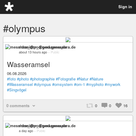
Sign in
#olympus
messidor_@pod.geraspora.de
about 13 hours ago
–
Public
Wasseramsel
06.08.2026
#foto
#photo
#photographie
#Fotografie
#Natur
#Nature
#Wasseramsel
#olympus
#omsystem
#om-1
#myphoto
#mywork
#Singvögel
0 comments
0
0
16
messidor_@pod.geraspora.de
a day ago
–
Public