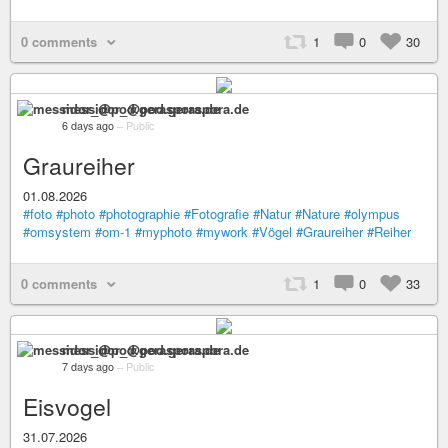
0 comments
1
0
30
messidor_@pod.geraspora.de
6 days ago
–
Public
Graureiher
01.08.2026
#foto
#photo
#photographie
#Fotografie
#Natur
#Nature
#olympus
#omsystem
#om-1
#myphoto
#mywork
#Vögel
#Graureiher
#Reiher
0 comments
1
0
33
messidor_@pod.geraspora.de
7 days ago
–
Public
Eisvogel
31.07.2026