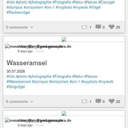
#foto
#photo
#photographie
#Fotografie
#Natur
#Nature
#Eisvogel
#olympus
#omsystem
#om-1
#myphoto
#mywork
#Vögel
#Rackenvögel
0 comments
1
0
25
messidor_@pod.geraspora.de
8 days ago
–
Public
Wasseramsel
30.07.2026
#foto
#photo
#photographie
#Fotografie
#Natur
#Nature
#Wasseramsel
#olympus
#omsystem
#om-1
#myphoto
#mywork
#Singvögel
0 comments
1
0
22
messidor_@pod.geraspora.de
9 days ago
–
Public