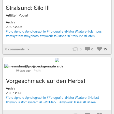
Stralsund: Silo III
Artfilter: Popart
Archiv
29.07.2026
#foto
#photo
#photographie
#Fotografie
#Natur
#Nature
#olympus
#omsystem
#myphoto
#mywork
#Ostsee
#Stralsund
#Hafen
0 comments
0
0
15
messidor_@pod.geraspora.de
10 days ago
–
Public
Vorgeschmack auf den Herbst
Archiv
28.07.2026
#foto
#photo
#photographie
#Fotografie
#Natur
#Nature
#Herbst
#olympus
#omsystem
#E-M5MarkII
#mywork
#Saal
#Ostsee