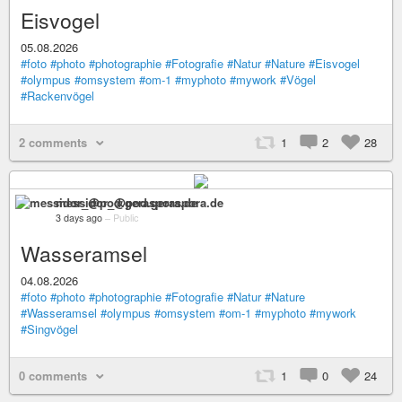
Eisvogel
05.08.2026
#foto
#photo
#photographie
#Fotografie
#Natur
#Nature
#Eisvogel
#olympus
#omsystem
#om-1
#myphoto
#mywork
#Vögel
#Rackenvögel
2 comments
1
2
28
messidor_@pod.geraspora.de
3 days ago
–
Public
Wasseramsel
04.08.2026
#foto
#photo
#photographie
#Fotografie
#Natur
#Nature
#Wasseramsel
#olympus
#omsystem
#om-1
#myphoto
#mywork
#Singvögel
0 comments
1
0
24