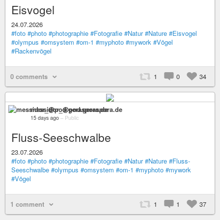
Eisvogel
24.07.2026
#foto
#photo
#photographie
#Fotografie
#Natur
#Nature
#Eisvogel
#olympus
#omsystem
#om-1
#myphoto
#mywork
#Vögel
#Rackenvögel
0 comments
1
0
34
messidor_@pod.geraspora.de
15 days ago
–
Public
Fluss-Seeschwalbe
23.07.2026
#foto
#photo
#photographie
#Fotografie
#Natur
#Nature
#Fluss-
Seeschwalbe
#olympus
#omsystem
#om-1
#myphoto
#mywork
#Vögel
1 comment
1
1
37