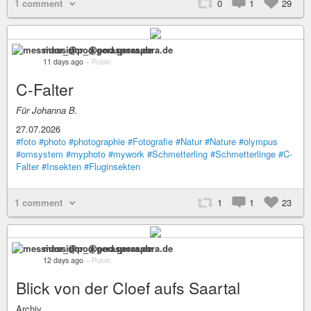
1 comment
0
1
29
messidor_@pod.geraspora.de
11 days ago
–
Public
C-Falter
Für Johanna B.
27.07.2026
#foto
#photo
#photographie
#Fotografie
#Natur
#Nature
#olympus
#omsystem
#myphoto
#mywork
#Schmetterling
#Schmetterlinge
#C-
Falter
#Insekten
#Fluginsekten
1 comment
1
1
23
messidor_@pod.geraspora.de
12 days ago
–
Public
Blick von der Cloef aufs Saartal
Archiv