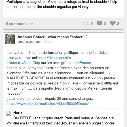
Participer à la cagnotte : Aider notre refuge animal le shoshin / help
our animal shelter the shoshin organisé par Nancy.
0 comments
0
0
2
Andreas Sofaer - what means "sofaer" ?
about a year ago
–
Public
incroyable.... l'Institut de formation politique - un institut d'etat
allemand - met online le
#documentaire
#Nous
d
#Alice-Diop
sur les immigré-es en
#France
encore plus incroyable: c'est en francais avec des soutitres en
allemand (très rare ds la tele allemande.... tout en allemand ...)
MALHEUREUSEMENT la résolutions minimum est 720 p - preque
impossible de pouvoir suivre ds mon village - normalement 480p est
le maximum .... ca s'appelle „Neuland“ ici depuis Merkel: „terrain
nouveau“
(la toile bien entendu) - depuis 20 ans sans changer...
https://www.bpb.de/mediathek/video/560095/nous/
Nous
Der RER B verläuft quer durch Paris und seine Außenbezirke.
Vor diesem Hintergrund zeichnet „Nous“ ein ebenso ungeschöntes