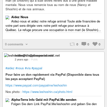
mari (le Shoshin) qui a subi divers revers dus à une grave maladie
mentale. Nous vous remercie tous au nom de nous (Nancy et
Shoshin) et de nos animaux.
Aidez Nous
Aidez-nous et aidez notre refuge animal Toute aide financière de
votre part sera dirigée vers notre petit refuge pour animaux à
Québec. Le refuge procure une occupation à mon mari (le Shoshin)...
0 comments
0
0
0
leshoshin@diasporasocial.net
2 years ago
–
Public
#aidez
#nous
#via
#paypal
Pour faire un don rapidement via PayPal (Disponible dans tous
les pays acceptant PayPal)
https://www.paypal.com/paypalme/leshoshin
Nos photo :
https://www.leshoshin.ca/photo.html
Alpha-Terra Info Geld mit PayPal.Me senden
Folgen Sie dem Link PayPal.Me/leshoshin und geben Sie den