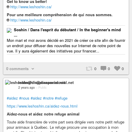
Get to know us better!
🌐
http://www.leshoshin.ca/
Pour une meilleure compréhension de qui nous sommes.
🌐
http://www.leshoshin.ca/
Soshin / Dans l'esprit du débutant / In the beginner's mind
...
Mon mari et moi avons décidé en 2021 de créer ce site afin de fournir
un endroit pour diffuser des nouvelles sur Internet de notre point de
vue. Il y aura également des initiatives pour financer...
0 comments
0
0
0
leshoshin@diasporasocial.net
2 years ago
–
Public
#aidez
#nous
#aidez
#notre
#refuge
https://www.leshoshin.ca/aidez-nous.html
Aidez-nous et aidez notre refuge animal
Toute aide financière de votre part sera dirigée vers notre petit refuge
pour animaux à Québec. Le refuge procure une occupation à mon