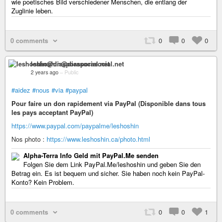
wie poetisches Bild verschiedener Menschen, die entlang der
Zuglinie leben.
0 comments
0
0
0
leshoshin@diasporasocial.net
2 years ago
–
Public
#aidez
#nous
#via
#paypal
Pour faire un don rapidement via PayPal (Disponible dans tous
les pays acceptant PayPal)
https://www.paypal.com/paypalme/leshoshin
Nos photo :
https://www.leshoshin.ca/photo.html
Alpha-Terra Info Geld mit PayPal.Me senden
Folgen Sie dem Link PayPal.Me/leshoshin und geben Sie den
Betrag ein. Es ist bequem und sicher. Sie haben noch kein PayPal-
Konto? Kein Problem.
0 comments
0
0
1