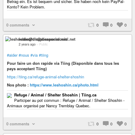
Betrag ein. Es ist bequem und sicher. Sie haben noch kein PayPal-
Konto? Kein Problem.
0 comments
0
0
0
leshoshin@diasporasocial.net
2 years ago
–
Public
#aider
#nous
#via
#tiing
Pour faire un don rapide via Tiing (Disponible dans tous les
pays acceptant Tiing)
https://tiing.ca/refuge-animal-shelter-shoshin
Nos photo :
https://www.leshoshin.ca/photo.html
Refuge / Animal / Shelter Shoshin | Tiing.ca
Participer au pot commun : Refuge / Animal / Shelter Shoshin -
Animaux organisé par Nancy Tremblay Quebec.
0 comments
0
0
0