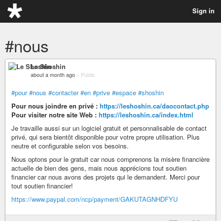
Sign in
#nous
Le Shoshin
about a month ago
–
Public
#pour
#nous
#contacter
#en
#prive
#espace
#shoshin
Pour nous joindre en privé :
https://leshoshin.ca/daocontact.php
Pour visiter notre site Web :
https://leshoshin.ca/index.html
Je travaille aussi sur un logiciel gratuit et personnalisable de contact
privé, qui sera bientôt disponible pour votre propre utilisation. Plus
neutre et configurable selon vos besoins.
Nous optons pour le gratuit car nous comprenons la misère financière
actuelle de bien des gens, mais nous apprécions tout soutien
financier car nous avons des projets qui le demandent. Merci pour
tout soutien financier!
https://www.paypal.com/ncp/payment/GAKUTAGNHDFYU