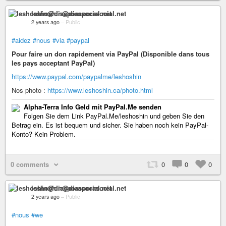
leshoshin@diasporasocial.net
2 years ago
–
Public
#aidez
#nous
#via
#paypal
Pour faire un don rapidement via PayPal (Disponible dans tous
les pays acceptant PayPal)
https://www.paypal.com/paypalme/leshoshin
Nos photo :
https://www.leshoshin.ca/photo.html
Alpha-Terra Info Geld mit PayPal.Me senden
Folgen Sie dem Link PayPal.Me/leshoshin und geben Sie den
Betrag ein. Es ist bequem und sicher. Sie haben noch kein PayPal-
Konto? Kein Problem.
0 comments
0
0
0
leshoshin@diasporasocial.net
2 years ago
–
Public
#nous
#we