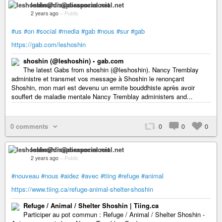
leshoshin@diasporasocial.net
2 years ago
–
Public
#us
#on
#social
#media
#gab
#nous
#sur
#gab
https://gab.com/leshoshin
shoshin (@leshoshin) • gab.com
The latest Gabs from shoshin (@leshoshin). Nancy Tremblay
administre et transmet vos message à Shoshin le renonçant
Shoshin, mon mari est devenu un ermite bouddhiste après avoir
souffert de maladie mentale Nancy Tremblay administers and...
0 comments
0
0
0
leshoshin@diasporasocial.net
2 years ago
–
Public
#nouveau
#nous
#aidez
#avec
#tiing
#refuge
#animal
https://www.tiing.ca/refuge-animal-shelter-shoshin
Refuge / Animal / Shelter Shoshin | Tiing.ca
Participer au pot commun : Refuge / Animal / Shelter Shoshin -