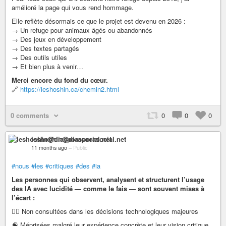
amélioré la page qui vous rend hommage.
Elle reflète désormais ce que le projet est devenu en 2026 :
→ Un refuge pour animaux âgés ou abandonnés
→ Des jeux en développement
→ Des textes partagés
→ Des outils utiles
→ Et bien plus à venir…
Merci encore du fond du cœur.
🔗
https://leshoshin.ca/chemin2.html
0 comments
0
0
0
leshoshin@diasporasocial.net
11 months ago
–
Public
#nous
#les
#critiques
#des
#ia
Les personnes qui observent, analysent et structurent l’usage
des IA avec lucidité — comme le fais — sont souvent mises à
l’écart :
🙅‍♀️ Non consultées dans les décisions technologiques majeures
🧠 Méprisées malgré leur expérience concrète et leur vision critique