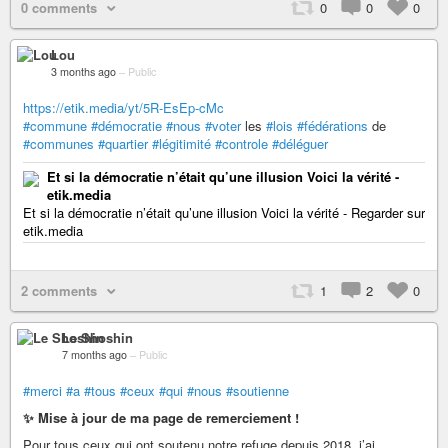
0 comments
0
0
0
Lou
3 months ago
–
Public
https://etik.media/yt/5R-EsEp-cMc
#commune
#démocratie
#nous
#voter
les
#lois
#fédérations
de
#communes
#quartier
#légitimité
#controle
#déléguer
Et si la démocratie n’était qu’une illusion Voici la vérité -
etik.media
Et si la démocratie n’était qu’une illusion Voici la vérité - Regarder sur
etik.media
2 comments
1
2
0
Le Shoshin
7 months ago
–
Public
#merci
#a
#tous
#ceux
#qui
#nous
#soutienne
✨ Mise à jour de ma page de remerciement !
Pour tous ceux qui ont soutenu notre refuge depuis 2018, j’ai