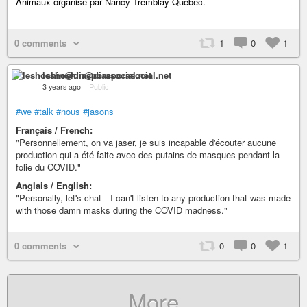
Animaux organisé par Nancy Tremblay Quebec.
0 comments
1
0
1
leshoshin@diasporasocial.net
3 years ago
–
Public
#we
#talk
#nous
#jasons
Français / French:
"Personnellement, on va jaser, je suis incapable d'écouter aucune
production qui a été faite avec des putains de masques pendant la
folie du COVID."
Anglais / English:
"Personally, let's chat—I can't listen to any production that was made
with those damn masks during the COVID madness."
0 comments
0
0
1
More