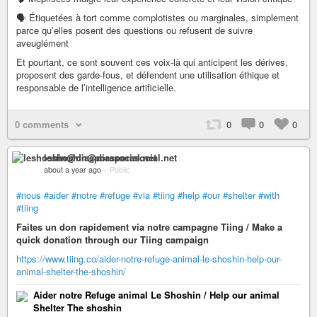
🗣️ Étiquetées à tort comme complotistes ou marginales, simplement
parce qu’elles posent des questions ou refusent de suivre
aveuglément
Et pourtant, ce sont souvent ces voix-là qui anticipent les dérives,
proposent des garde-fous, et défendent une utilisation éthique et
responsable de l’intelligence artificielle.
0 comments
0
0
0
leshoshin@diasporasocial.net
about a year ago
–
Public
#nous
#aider
#notre
#refuge
#via
#tiing
#help
#our
#shelter
#with
#tiing
Faites un don rapidement via notre campagne Tiing / Make a
quick donation through our Tiing campaign
https://www.tiing.co/aider-notre-refuge-animal-le-shoshin-help-our-
animal-shelter-the-shoshin/
Aider notre Refuge animal Le Shoshin / Help our animal
Shelter The shoshin