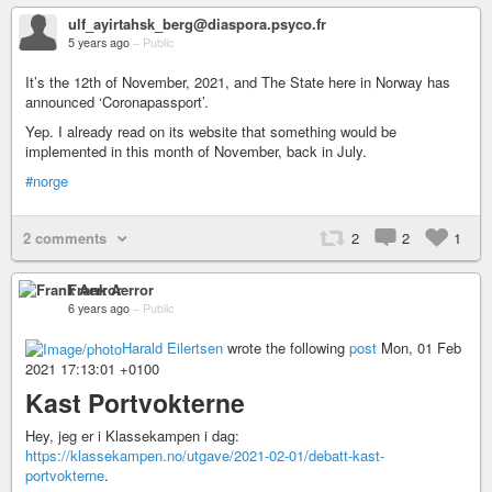
ulf_ayirtahsk_berg@diaspora.psyco.fr
5 years ago
–
Public
It’s the 12th of November, 2021, and The State here in Norway has
announced ‘Coronapassport’.
Yep. I already read on its website that something would be
implemented in this month of November, back in July.
#norge
2 comments
2
2
1
Frank Aerror
6 years ago
–
Public
Harald Eilertsen
wrote the following
post
Mon, 01 Feb
2021 17:13:01 +0100
Kast Portvokterne
Hey, jeg er i Klassekampen i dag:
https://klassekampen.no/utgave/2021-02-01/debatt-kast-
portvokterne
.