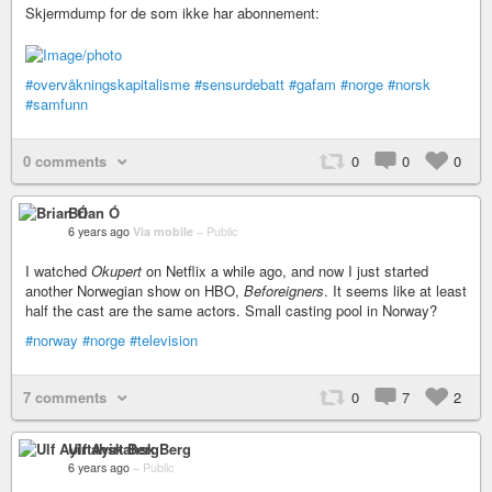
Skjermdump for de som ikke har abonnement:
#overvåkningskapitalisme
#sensurdebatt
#gafam
#norge
#norsk
#samfunn
0 comments
0
0
0
Brian Ó
6 years ago
Via mobile
–
Public
I watched
Okupert
on Netflix a while ago, and now I just started
another Norwegian show on HBO,
Beforeigners
. It seems like at least
half the cast are the same actors. Small casting pool in Norway?
#norway
#norge
#television
7 comments
0
7
2
Ulf Ayirtahsk Berg
6 years ago
–
Public