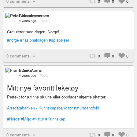
0 comments
0
0
0
Peter Jespersen
4 years ago
–
Public
Gratulerer med dagen, Norge!
#norge
#nasjonaldagen
#spispølser
0 comments
0
0
0
Frank Aerror
4 years ago
–
Public
Mitt nye favoritt leketøy
Perfekt for å finne skjulte eller oppdager ukjente skatter:
Artsdatabanken - Kunnskapsbank for naturmangfold
#Norge
#Miljø
#Natur
#Kunnskap
0 comments
0
0
0