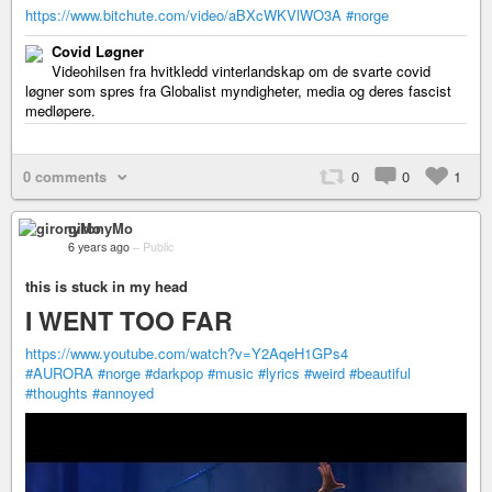
https://www.bitchute.com/video/aBXcWKVlWO3A
#norge
Covid Løgner
Videohilsen fra hvitkledd vinterlandskap om de svarte covid
løgner som spres fra Globalist myndigheter, media og deres fascist
medløpere.
0 comments
0
0
1
gironyMo
6 years ago
–
Public
this is stuck in my head
I WENT TOO FAR
https://www.youtube.com/watch?v=Y2AqeH1GPs4
#AURORA
#norge
#darkpop
#music
#lyrics
#weird
#beautiful
#thoughts
#annoyed