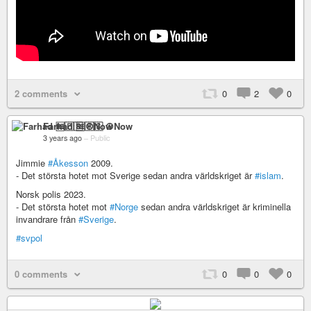
2 comments
0
2
0
Farhad 🆓🇵🇸 ☮️Now
3 years ago
–
Public
Jimmie
#Åkesson
2009.
- Det största hotet mot Sverige sedan andra världskriget är
#islam
.
Norsk polis 2023.
- Det största hotet mot
#Norge
sedan andra världskriget är kriminella
invandrare från
#Sverige
.
#svpol
0 comments
0
0
0