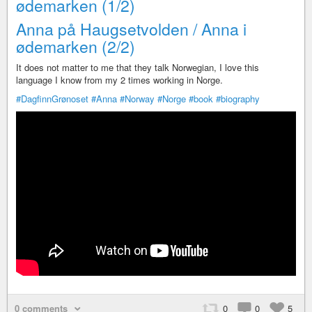
ødemarken (1/2)
Anna på Haugsetvolden / Anna i
ødemarken (2/2)
It does not matter to me that they talk Norwegian, I love this
language I know from my 2 times working in Norge.
#DagfinnGrønoset
#Anna
#Norway
#Norge
#book
#biography
0 comments
0
0
5