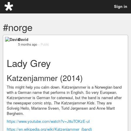
Sign in
#norge
David
5 months ago
–
Public
Lady Grey
Katzenjammer (2014)
This might help you calm down. Katzenjammer is a Norwegian band
with a German name that performs in English. So very European.
Katzenjammer is German for caterwaul, but the band is named after
the newspaper comic strip,
The Katzenjammer Kids
. They are
Solveig Heilo, Marianne Sveen, Turid Jørgensen and Anne Marit
Bergheim.
https://www.youtube.com/watch?v=J8uTOKzE-uI
https://en.wikipedia.org/wiki/Katzenjammer_(band)