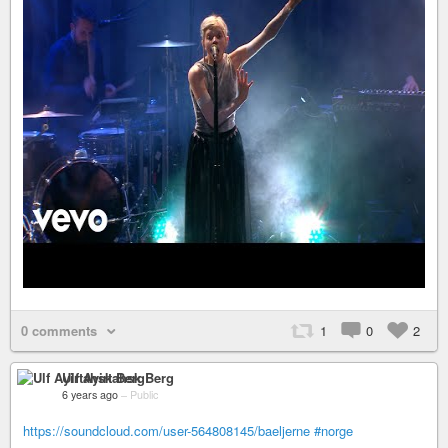
0 comments
1
0
2
Ulf Ayirtahsk Berg
6 years ago
–
Public
https://soundcloud.com/user-564808145/baeljerne
#norge