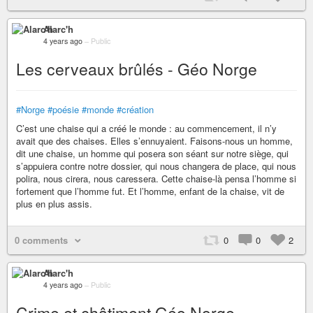
Alarc'h
4 years ago
–
Public
Les cerveaux brûlés - Géo Norge
#Norge
#poésie
#monde
#création
C’est une chaise qui a créé le monde : au commencement, il n’y
avait que des chaises. Elles s’ennuyaient. Faisons-nous un homme,
dit une chaise, un homme qui posera son séant sur notre siège, qui
s’appuiera contre notre dossier, qui nous changera de place, qui nous
polira, nous cirera, nous caressera. Cette chaise-là pensa l’homme si
fortement que l’homme fut. Et l’homme, enfant de la chaise, vit de
plus en plus assis.
0 comments
0
0
2
Alarc'h
4 years ago
–
Public
Crime et châtiment Géo Norge