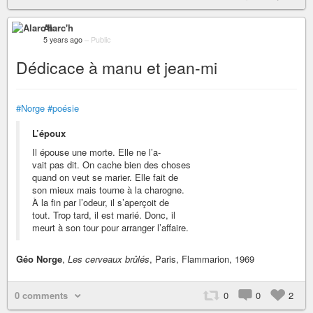
Alarc'h
5 years ago
–
Public
Dédicace à manu et jean-mi
#Norge
#poésie
L’époux
Il épouse une morte. Elle ne l’a-
vait pas dit. On cache bien des choses
quand on veut se marier. Elle fait de
son mieux mais tourne à la charogne.
À la fin par l’odeur, il s’aperçoit de
tout. Trop tard, il est marié. Donc, il
meurt à son tour pour arranger l’affaire.
Géo Norge
,
Les cerveaux brûlés
, Paris, Flammarion, 1969
0 comments
0
0
2