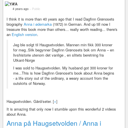
YA
4 years ago
–
Public
I think it is more than 40 years ago that I read Dagfinn Grønosets
biography
Anna i ødemarka
(1972) in German. And up till now I
treasure this book more than others... really worth reading... there's
an
English version
.
Jeg ble solgt til Haugsetvolden. Mannen min fikk 300 kroner
for meg..Slik begynner Dagfinn Grønosets bok om Anna ‒ en
livshistorie utenom det vanlige , en slitets beretning fra
Utkant-Norge
I was sold to Haugsetvolden. My husband got 300 kroner for
me...This is how Dagfinn Grønoset's book about Anna begins
- a life story out of the ordinary, a weary account from the
outskirts of Norway.
Haugsetvolden. Gård/seter. [
+
]
It is amazing that only now I stumble upon this wonderful 2 videos
about Anna.
Anna på Haugsetvolden / Anna i