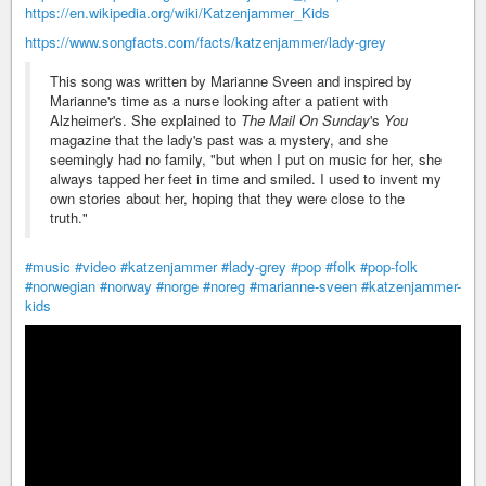
https://en.wikipedia.org/wiki/Katzenjammer_Kids
https://www.songfacts.com/facts/katzenjammer/lady-grey
This song was written by Marianne Sveen and inspired by
Marianne's time as a nurse looking after a patient with
Alzheimer's. She explained to
The Mail On Sunday
's
You
magazine that the lady's past was a mystery, and she
seemingly had no family, "but when I put on music for her, she
always tapped her feet in time and smiled. I used to invent my
own stories about her, hoping that they were close to the
truth."
#music
#video
#katzenjammer
#lady-grey
#pop
#folk
#pop-folk
#norwegian
#norway
#norge
#noreg
#marianne-sveen
#katzenjammer-
kids