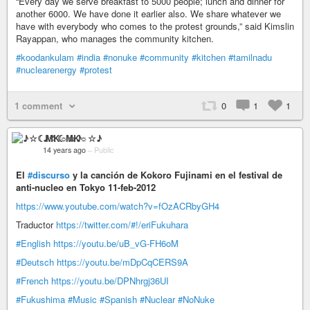
“Every day we serve breakfast to 5000 people; lunch and dinner for
another 6000. We have done it earlier also. We share whatever we
have with everybody who comes to the protest grounds,” said Kimslin
Rayappan, who manages the community kitchen.
#koodankulam
#india
#nonuke
#community
#kitchen
#tamilnadu
#nuclearenergy
#protest
1 comment
0
1
1
♪☆☾MK☼☆♪
14 years ago
–
Public
El
#discurso
y la canción de Kokoro Fujinami en el festival de
anti-nucleo en Tokyo 11-feb-2012
https://www.youtube.com/watch?v=fOzACRbyGH4
Traductor
https://twitter.com/#!/eriFukuhara
#English
https://youtu.be/uB_vG-FH6oM
#Deutsch
https://youtu.be/mDpCqCERS9A
#French
https://youtu.be/DPNhrgj36UI
#Fukushima
#Music
#Spanish
#Nuclear
#NoNuke