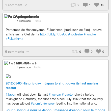
1 comment
2
1
15
Fa Cryptomeria
14 years ago
–
Public
Printemps de Hanamiyama, Fukushima (produisez ce film) - nouvel
article sur la Clef de Fa
http://bit.ly/KfosUo
#nucléaire
#nonuke
#Fukushima
0 comments
0
0
0
♪☆☾MK☼☆♪
14 years ago
–
Public
2012-05-05 Historic day... Japan to shut down its last nuclear
reactor
#Japan
will shut down its last
#nuclear
#reactor
shortly before
midnight on Saturday, the first time since July 1966 that the country
has been without
#atomic
#energy
feeding into the national grid.
Jour historique pour le Japon : message d’espoir pour le monde