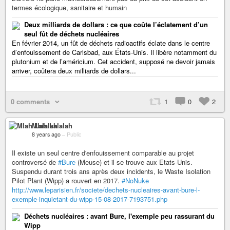
termes écologique, sanitaire et humain
Deux milliards de dollars : ce que coûte l’éclatement d’un
seul fût de déchets nucléaires
En février 2014, un fût de déchets radioactifs éclate dans le centre
d’enfouissement de Carlsbad, aux États-Unis. Il libère notamment du
plutonium et de l’américium. Cet accident, supposé ne devoir jamais
arriver, coûtera deux milliards de dollars...
0 comments
1
0
2
Mlah Lalalah
8 years ago
–
Public
Il existe un seul centre d'enfouissement comparable au projet
controversé de
#Bure
(Meuse) et il se trouve aux Etats-Unis.
Suspendu durant trois ans après deux incidents, le Waste Isolation
Pilot Plant (Wipp) a rouvert en 2017.
#NoNuke
http://www.leparisien.fr/societe/dechets-nucleaires-avant-bure-l-
exemple-inquietant-du-wipp-15-08-2017-7193751.php
Déchets nucléaires : avant Bure, l'exemple peu rassurant du
Wipp