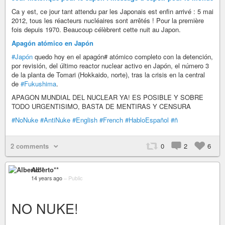
Ca y est, ce jour tant attendu par les Japonais est enfin arrivé : 5 mai
2012, tous les réacteurs nucléaires sont arrêtés ! Pour la première
fois depuis 1970. Beaucoup célèbrent cette nuit au Japon.
Apagón atómico en Japón
#Japón
quedo hoy en el apagón# atómico completo con la detención,
por revisión, del último reactor nuclear activo en Japón, el número 3
de la planta de Tomari (Hokkaido, norte), tras la crisis en la central
de
#Fukushima
.
APAGON MUNDIAL DEL NUCLEAR YA! ES POSIBLE Y SOBRE
TODO URGENTISIMO, BASTA DE MENTIRAS Y CENSURA
#NoNuke
#AntiNuke
#English
#French
#HabloEspañol
#ñ
2 comments
0
2
6
Alberto**
14 years ago
–
Public
NO NUKE!