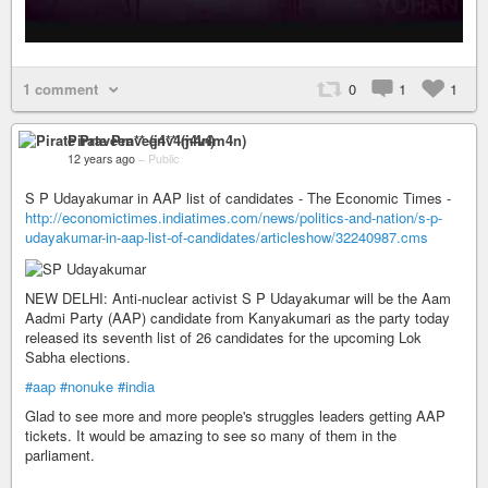
1 comment
0
1
1
Pirate Praveen** (j4v4m4n)
12 years ago
–
Public
S P Udayakumar in AAP list of candidates - The Economic Times -
http://economictimes.indiatimes.com/news/politics-and-nation/s-p-
udayakumar-in-aap-list-of-candidates/articleshow/32240987.cms
NEW DELHI: Anti-nuclear activist S P Udayakumar will be the Aam
Aadmi Party (AAP) candidate from Kanyakumari as the party today
released its seventh list of 26 candidates for the upcoming Lok
Sabha elections.
#aap
#nonuke
#india
Glad to see more and more people's struggles leaders getting AAP
tickets. It would be amazing to see so many of them in the
parliament.