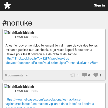
Sign in
#nonuke
Mlah Lalalah
8 years ago
–
Public
Allez, je rouvre mon blog tellement j'en ai marre de voir des textes
militants publiés sur faichbook, et je relaie l'appel à soutenir la
Relaxe pour les 8 prévenu.e.s de l'affaire de Tarnac
http://lili.rotzooi.free.fr/?p=3287&preview=true
#boycottfacebook
#RelaxePourLesInculpesTarnac
#NoNuke
#Bure
0 comments
1
0
1
Mlah Lalalah
8 years ago
–
Public
https://www.helloasso.com/associations/les-habitants-
vigilants/collectes/une-maison-vigilante-dans-le-fief-de-l-andra-a-
gondrecourt-le-chateau