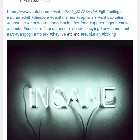
11 years ago
–
Public
https://www.youtube.com/watch?v=2_J3V3Syy0A
#gif
#collage
#animatedgif
#diaspora
#capitalismus
#capitalism
#anticapitalism
#consume
#monsanto
#macdonald
#fastfood
#tipp
#refugees
#nuke
#nonuke
#nucléaire
#consumerism
#lobby
#lobying
#environnement
#art
#vangogh
#money
#theylive
etc etc
#revolution
#bbking