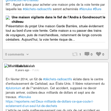
RT : Appel à dons pour acheter une maison près de la voie ferrée par
laquelle les
#déchets-radioactifs
seront acheminés
#Nonuke
#Bure
Une maison vigilante dans le fief de l'Andra à Gondrecourt le
château
Présentation du projet Une maison Garde Barrière, située évidement
tout au bord d’une voie ferrée. Cette maison a vu passer des trains
de voyageurs, puis de marchandises, notamment de longs convois
céréaliers. Aujourd’hui, la voie ferrée risque de...
0 comments
1
0
0
Mlah Lalalah
8 years ago
–
Public
En février 2014, un fût de
#déchets-radioactifs
éclate dans le centre
d’enfouissement de Carlsbad, aux États-Unis. Il libère notamment du
#plutonium
et de l’"américium. Cet accident, supposé ne devoir
jamais arriver, coûtera deux milliards de dollars et sept ans de
travaux.
#Nonuke
https://reporterre.net/Deux-milliards-de-dollars-ce-que-coute-l-
eclatement-d-un-seul-fut-de-dechets
L'article ne parle malheureusement pas du prix de cet accident en