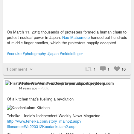
On March 11, 2012 thousands of protesters formed a human chain to
protest nuclear power in Japan.
Nao Matsumoto
handed out hundreds
of middle finger candles, which the protestors happily accepted.
#nonuke
#photography
#japan
#middlefinger
1 comment
1
1
16
Pirate Praveen ** moved to praveen at poddery.com
14 years ago
–
Public
Of a kitchen that’s fuelling a revolution
Tehelka - India's Independent Weekly News Magazine -
http://www.tehelka.com/story_main52.asp?
filename=Ws220312Koodankulam2.asp