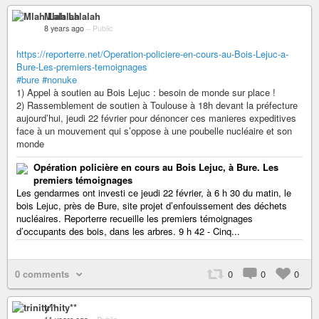
Mlah Lalalah
8 years ago
–
Public
https://reporterre.net/Operation-policiere-en-cours-au-Bois-Lejuc-a-
Bure-Les-premiers-temoignages
#bure
#nonuke
1) Appel à soutien au Bois Lejuc : besoin de monde sur place !
2) Rassemblement de soutien à Toulouse à 18h devant la préfecture
aujourd’hui, jeudi 22 février pour dénoncer ces manieres expeditives
face à un mouvement qui s’oppose à une poubelle nucléaire et son
monde
Opération policière en cours au Bois Lejuc, à Bure. Les
premiers témoignages
Les gendarmes ont investi ce jeudi 22 février, à 6 h 30 du matin, le
bois Lejuc, près de Bure, site projet d’enfouissement des déchets
nucléaires. Reporterre recueille les premiers témoignages
d’occupants des bois, dans les arbres. 9 h 42 - Cinq...
0 comments
0
0
0
trinity**