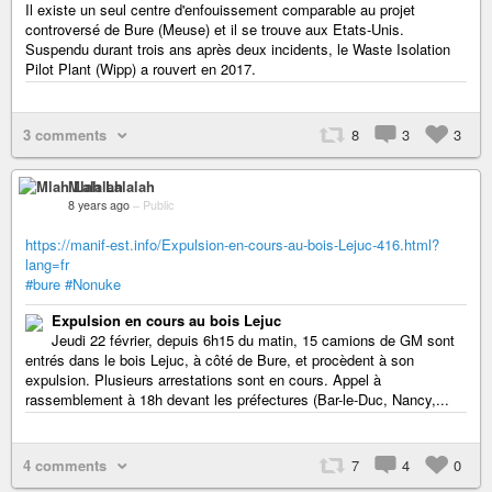
Il existe un seul centre d'enfouissement comparable au projet
controversé de Bure (Meuse) et il se trouve aux Etats-Unis.
Suspendu durant trois ans après deux incidents, le Waste Isolation
Pilot Plant (Wipp) a rouvert en 2017.
3 comments
8
3
3
Mlah Lalalah
8 years ago
–
Public
https://manif-est.info/Expulsion-en-cours-au-bois-Lejuc-416.html?
lang=fr
#bure
#Nonuke
Expulsion en cours au bois Lejuc
Jeudi 22 février, depuis 6h15 du matin, 15 camions de GM sont
entrés dans le bois Lejuc, à côté de Bure, et procèdent à son
expulsion. Plusieurs arrestations sont en cours. Appel à
rassemblement à 18h devant les préfectures (Bar-le-Duc, Nancy,...
4 comments
7
4
0