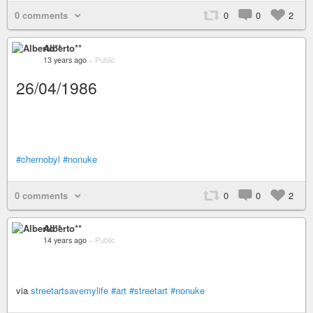
0 comments
0
0
2
Alberto**
13 years ago
–
Public
26/04/1986
#chernobyl
#nonuke
0 comments
0
0
2
Alberto**
14 years ago
–
Public
via
streetartsavemylife
#art
#streetart
#nonuke