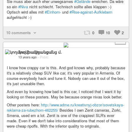
Sie muss aber auch eher unwegsames
#Gelände
erreichen. Da wäre
so ein
#Niva
nicht schlecht. Technisch sollte alles klappen :-)
Optisch wird alles mit
#Einhorn-
und
#Rise-against-Aufklebern
aufgefrischt :-)
10 comments
0
10
2
+ 2
կողմնակի անցանց մ․
13 years ago
–
Public
I know how crappy car is this. And god knows why, probably because
it's a relatively cheap SUV like car, it's very popular in Armenia. Of
course everybody hack and tune it. Nobody can use it out of the box,
it's just unusable then.
And even by knowing how bad is this car, I noticed that I want it by
looking on these posters. May be because orange nivas look better.
Other posters here:
http://www.adme.ru/kreativnyj-obzor/sovetskaya-
reklama-za-rubezhom-462255/
Besides I own Zenit cameras, Zorki,
Smena, used em a lot. Zenit is one of the crappiest SLR's ever
made. Even if we don't take into considerations that most of them
were cheap ripoffs. With the inferior quality to originals.