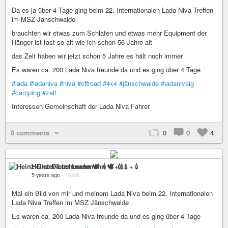
Da es ja über 4 Tage ging beim 22. Internationalen Lada Niva Treffen
im MSZ Jänschwalde
brauchten wir etwas zum Schlafen und etwas mehr Equipment der
Hänger ist fast so alt wie ich schon 56 Jahre alt
das Zelt haben wir jetzt schon 5 Jahre es hält noch immer
Es waren ca. 200 Lada Niva freunde da und es ging über 4 Tage
#lada
#ladaniva
#niva
#offroad
#4x4
#jänschwalde
#ladanivaig
#camping
#zelt
Interessen Gemeinschaft der Lada Niva Fahrer
0 comments
0
0
4
Heinz-Dieter Luehmann 🕊 💉💉+💉
5 years ago
–
Public
Mal ein Bild von mir und meinem Lada Niva beim 22. Internationalen
Lada Niva Treffen im MSZ Jänschwalde
Es waren ca. 200 Lada Niva freunde da und es ging über 4 Tage