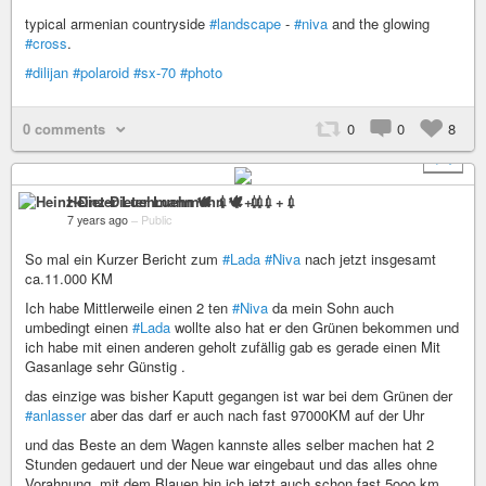
typical armenian countryside
#landscape
-
#niva
and the glowing
#cross
.
#dilijan
#polaroid
#sx-70
#photo
0 comments
0
0
8
+ 1
Heinz-Dieter Luehmann 🕊 💉💉+💉
7 years ago
–
Public
So mal ein Kurzer Bericht zum
#Lada
#Niva
nach jetzt insgesamt
ca.11.000 KM
Ich habe Mittlerweile einen 2 ten
#Niva
da mein Sohn auch
umbedingt einen
#Lada
wollte also hat er den Grünen bekommen und
ich habe mit einen anderen geholt zufällig gab es gerade einen Mit
Gasanlage sehr Günstig .
das einzige was bisher Kaputt gegangen ist war bei dem Grünen der
#anlasser
aber das darf er auch nach fast 97000KM auf der Uhr
und das Beste an dem Wagen kannste alles selber machen hat 2
Stunden gedauert und der Neue war eingebaut und das alles ohne
Vorahnung. mit dem Blauen bin ich jetzt auch schon fast 5ooo km