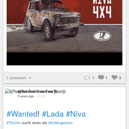
1 comment
1
1
3
(((Tousled Crane on Tour)))
9 years ago
–
Public
#Wanted
!
#Lada
#Niva
#Töchtin
sucht einen als
#Anfängerauto