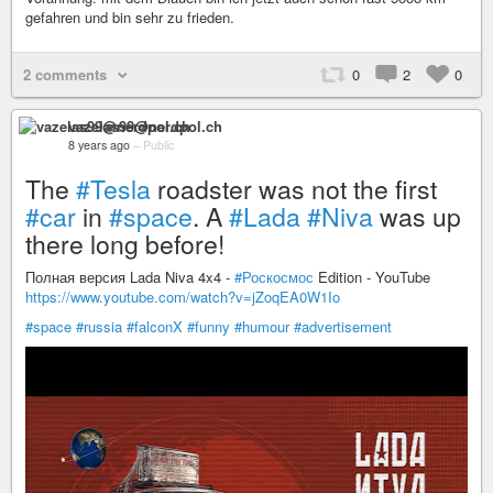
gefahren und bin sehr zu frieden.
2 comments
0
2
0
vazelas99@nerdpol.ch
8 years ago
–
Public
The
#Tesla
roadster was not the first
#car
in
#space
. A
#Lada
#Niva
was up
there long before!
Полная версия Lada Niva 4x4 -
#Роскосмос
Edition - YouTube
https://www.youtube.com/watch?v=jZoqEA0W1Io
#space
#russia
#falconX
#funny
#humour
#advertisement