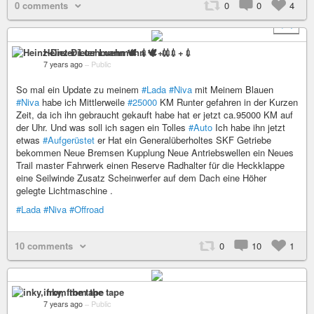
0 comments
0
0
4
+ 4
Heinz-Dieter Luehmann 🕊 💉💉+💉
7 years ago
–
Public
So mal ein Update zu meinem
#Lada
#Niva
mit Meinem Blauen
#Niva
habe ich Mittlerweile
#25000
KM Runter gefahren in der Kurzen
Zeit, da ich ihn gebraucht gekauft habe hat er jetzt ca.95000 KM auf
der Uhr. Und was soll ich sagen ein Tolles
#Auto
Ich habe ihn jetzt
etwas
#Aufgerüstet
er Hat ein Generalüberholtes SKF Getriebe
bekommen Neue Bremsen Kupplung Neue Antriebswellen ein Neues
Trail master Fahrwerk einen Reserve Radhalter für die Heckklappe
eine Seilwinde Zusatz Scheinwerfer auf dem Dach eine Höher
gelegte Lichtmaschine .
#Lada
#Niva
#Offroad
10 comments
0
10
1
inky, from the tape
7 years ago
–
Public