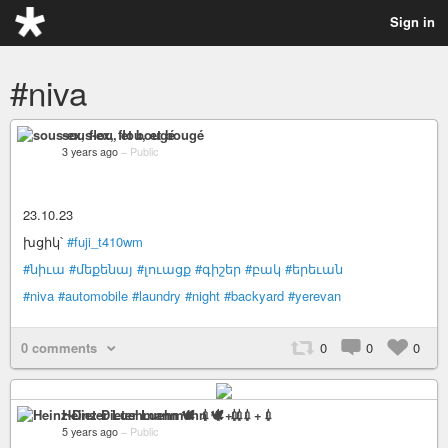
Sign in
#niva
sous-ex, flou, et bougé
3 years ago
–
Public
23.10.23
խցիկ՝
#fuji_t410wm
#նիւա
#մեքենայ
#լուացք
#գիշեր
#բակ
#երեւան
#niva
#automobile
#laundry
#night
#backyard
#yerevan
0 comments
0
0
0
Heinz-Dieter Luehmann 🕊 💉💉+💉
5 years ago
–
Public