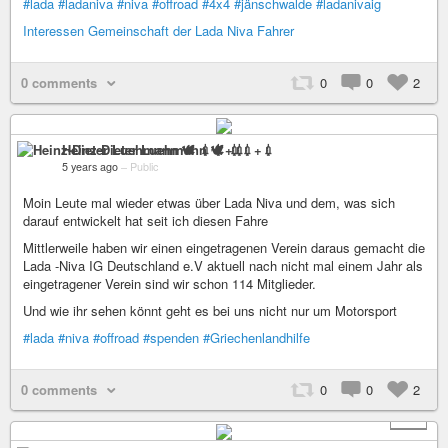
#lada
#ladaniva
#niva
#offroad
#4x4
#jänschwalde
#ladanivaig
Interessen Gemeinschaft der Lada Niva Fahrer
0 comments
0
0
2
Heinz-Dieter Luehmann 🕊 💉💉+💉
5 years ago
–
Public
Moin Leute mal wieder etwas über Lada Niva und dem, was sich
darauf entwickelt hat seit ich diesen Fahre
Mittlerweile haben wir einen eingetragenen Verein daraus gemacht die
Lada -Niva IG Deutschland e.V aktuell nach nicht mal einem Jahr als
eingetragener Verein sind wir schon 114 Mitglieder.
Und wie ihr sehen könnt geht es bei uns nicht nur um Motorsport
#lada
#niva
#offroad
#spenden
#Griechenlandhilfe
0 comments
0
0
2
+ 1