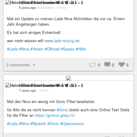
Heinz-Dieter Luehmann 🕊 💉💉+💉
6 years ago
Via mobile
–
Public
Mal ein Update zu meinen Lada Niva Aktivitäten die vor ca. Einem
Jahr Angefangen haben.
Es hat sich einiges Entwickelt .
wer mehr wissen will
www.lada-niva-ig.de
#Lada
#Niva
#Verein
#Offroad
#Spass
#Hilfe
2 comments
0
2
3
Heinz-Dieter Luehmann 🕊 💉💉+💉
7 years ago
–
Public
Mal den Niva ein wenig mit Gmic Filter bearbeitet.
für Alle die es nicht kennen
#Gmic
bietet auch eine Online Test Seite
für die Filter an
https://gmicol.greyc.fr/
#Lada
#Niva
#Mywork
#Gmic
#Opensource